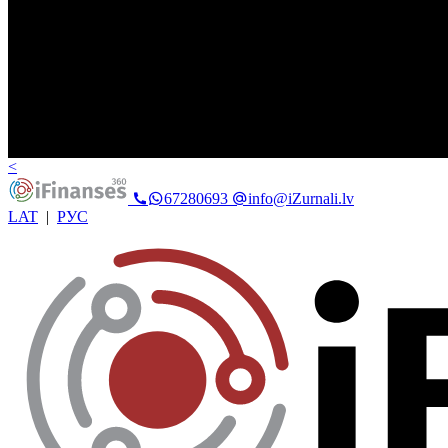
<
67280693
info@iZurnali.lv
LAT
|
РУС