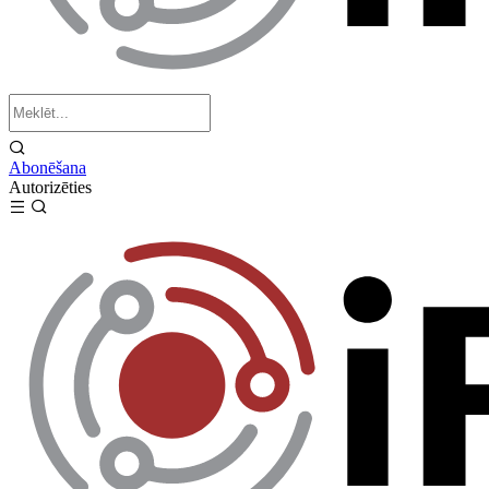
Abonēšana
Autorizēties