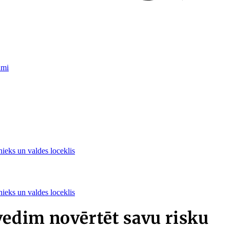
umi
nieks un valdes loceklis
nieks un valdes loceklis
edim novērtēt savu risku