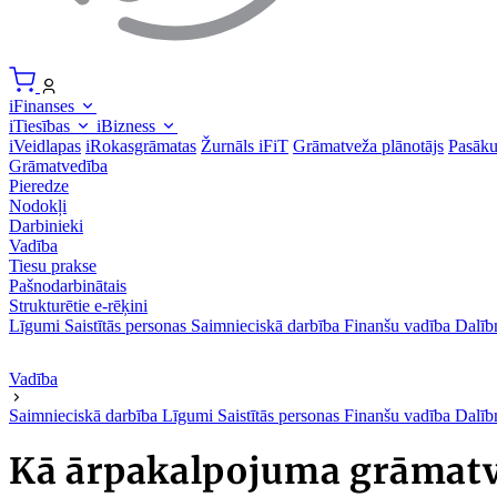
iFinanses
iTiesības
iBizness
iVeidlapas
iRokasgrāmatas
Žurnāls iFiT
Grāmatveža plānotājs
Pasāk
Grāmatvedība
Pieredze
Nodokļi
Darbinieki
Vadība
Tiesu prakse
Pašnodarbinātais
Strukturētie e-rēķini
Līgumi
Saistītās personas
Saimnieciskā darbība
Finanšu vadība
Dalīb
Vadība
Saimnieciskā darbība
Līgumi
Saistītās personas
Finanšu vadība
Dalīb
Kā ārpakalpojuma grāmatv