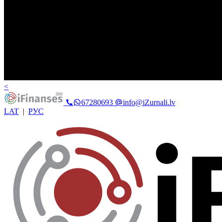
<
67280693
info@iZurnali.lv
LAT
|
РУС