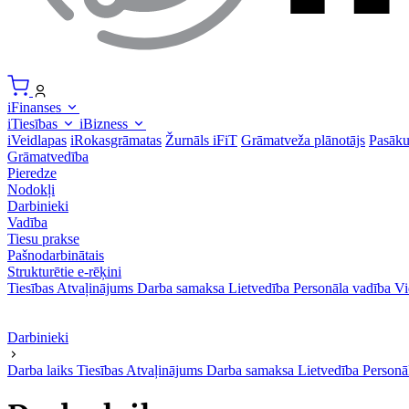
iFinanses
iTiesības
iBizness
iVeidlapas
iRokasgrāmatas
Žurnāls iFiT
Grāmatveža plānotājs
Pasāk
Grāmatvedība
Pieredze
Nodokļi
Darbinieki
Vadība
Tiesu prakse
Pašnodarbinātais
Strukturētie e-rēķini
Tiesības
Atvaļinājums
Darba samaksa
Lietvedība
Personāla vadība
Vi
Darbinieki
Darba laiks
Tiesības
Atvaļinājums
Darba samaksa
Lietvedība
Personā