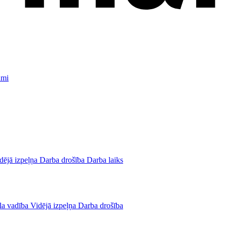
umi
dējā izpeļņa
Darba drošība
Darba laiks
la vadība
Vidējā izpeļņa
Darba drošība