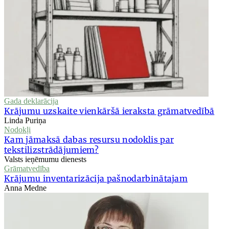
Gada deklarācija
Krājumu uzskaite vienkāršā ieraksta grāmatvedībā
Linda Puriņa
Nodokļi
Kam jāmaksā dabas resursu nodoklis par
tekstilizstrādājumiem?
Valsts ieņēmumu dienests
Grāmatvedība
Krājumu inventarizācija pašnodarbinātajam
Anna Medne