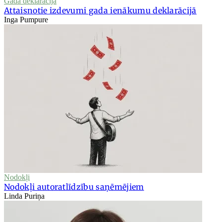
Gada deklarācija
Attaisnotie izdevumi gada ienākumu deklarācijā
Inga Pumpure
Nodokļi
Nodokļi autoratlīdzību saņēmējiem
Linda Puriņa