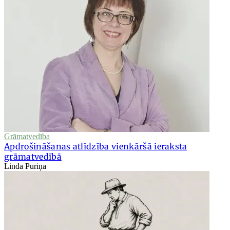
Grāmatvedība
Apdrošināšanas atlīdzība vienkāršā ieraksta
grāmatvedībā
Linda Puriņa