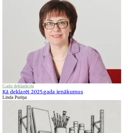
Gada deklarācija
Kā deklarēt 2025.gada ienākumus
Linda Puriņa