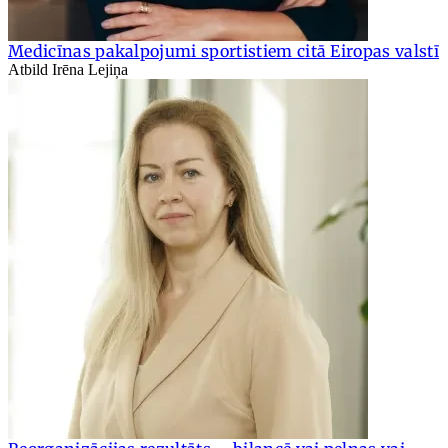
Medicīnas pakalpojumi sportistiem citā Eiropas valstī
Atbild Irēna Lejiņa