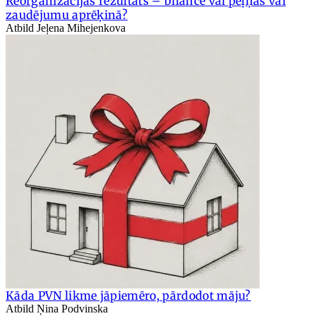
Reorganizācijas rezultāts – bilancē vai peļņas vai
zaudējumu aprēķinā?
Atbild Jeļena Mihejenkova
Kāda PVN likme jāpiemēro, pārdodot māju?
Atbild Ņina Podvinska