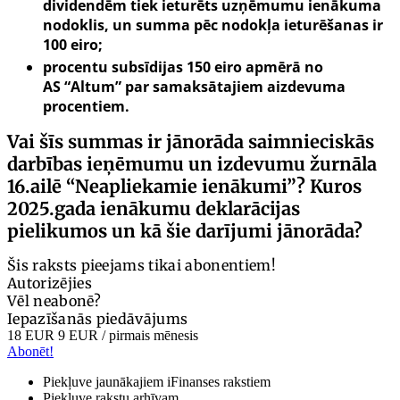
dividendēm tiek ieturēts uzņēmumu ienākuma
nodoklis, un summa pēc nodokļa ieturēšanas ir
100 eiro;
procentu subsīdijas 150 eiro apmērā no
AS “Altum” par samaksātajiem aizdevuma
procentiem.
Vai šīs summas ir jānorāda saimnieciskās
darbības ieņēmumu un izdevumu žurnāla
16.ailē “Neapliekamie ienākumi”? Kuros
2025.gada ienākumu deklarācijas
pielikumos un kā šie darījumi jānorāda?
Šis raksts pieejams tikai abonentiem!
Autorizējies
Vēl neabonē?
Iepazīšanās piedāvājums
18 EUR
9 EUR
/ pirmais mēnesis
Abonēt!
Piekļuve jaunākajiem iFinanses rakstiem
Piekļuve rakstu arhīvam