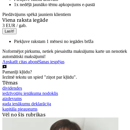
1x nedēļā jaunāko tēmu apkopojums e-pastā
Piedāvājums spēkā jauniem klientiem
Viena raksta iegāde
3 EUR
/ gab.
Lasīt!
Piekļuve rakstam 1 mēnesi no iegādes brīža
Noformējot pirkumu, netiek piesaistīta maksājumu karte un nenotiek
automātiski maksājumi!
Apskatīt citas abonēšanas iespējas
Pamanīji kļūdu?
Iezīmē tekstu un spied "ziņot par kļūdu".
Tēmas
dividendes
iedzīvotāju ienākuma nodoklis
aizdevums
gada ienākumu deklarācija
kapitāla pieaugums
Vēl no šīs rubrikas