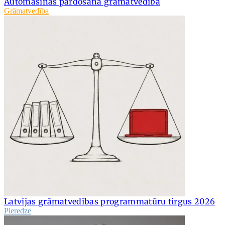
Automašīnas pārdošana grāmatvedībā
Grāmatvedība
Latvijas grāmatvedības programmatūru tirgus 2026
Pieredze