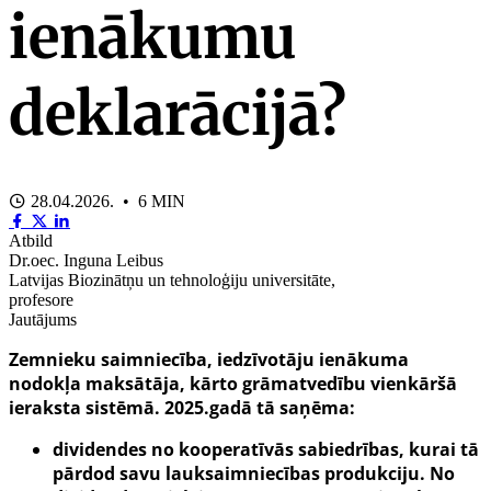
ienākumu
deklarācijā?
28.04.2026. • 6 MIN
Atbild
Dr.oec. Inguna Leibus
Latvijas Biozinātņu un tehnoloģiju universitāte,
profesore
Jautājums
Zemnieku saimniecība, iedzīvotāju ienākuma
nodokļa maksātāja, kārto grāmatvedību vienkāršā
ieraksta sistēmā. 2025.gadā tā saņēma:
dividendes no kooperatīvās sabiedrības, kurai tā
pārdod savu lauksaimniecības produkciju. No