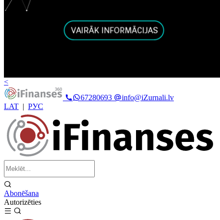
<
67280693
info@iZurnali.lv
LAT
|
РУС
Abonēšana
Autorizēties