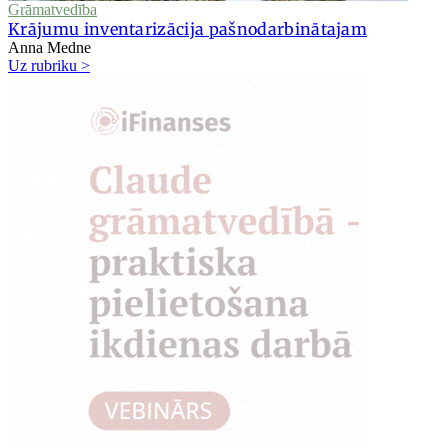
Grāmatvedība
Krājumu inventarizācija pašnodarbinātajam
Anna Medne
Uz rubriku >