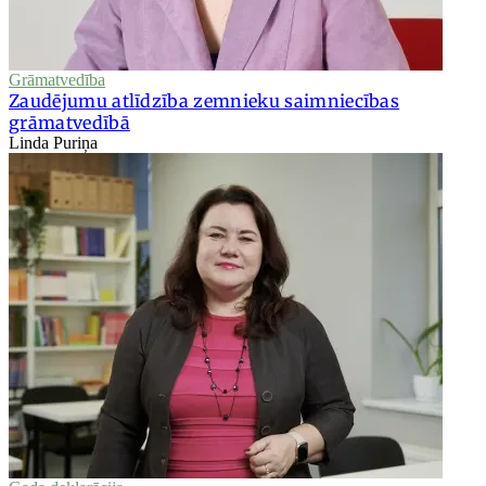
Grāmatvedība
Zaudējumu atlīdzība zemnieku saimniecības
grāmatvedībā
Linda Puriņa