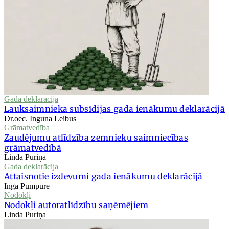
Gada deklarācija
Lauksaimnieka subsīdijas gada ienākumu deklarācijā
Dr.oec. Inguna Leibus
Grāmatvedība
Zaudējumu atlīdzība zemnieku saimniecības
grāmatvedībā
Linda Puriņa
Gada deklarācija
Attaisnotie izdevumi gada ienākumu deklarācijā
Inga Pumpure
Nodokļi
Nodokļi autoratlīdzību saņēmējiem
Linda Puriņa