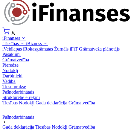
iFinanses
iTiesības
iBizness
iVeidlapas
iRokasgrāmatas
Žurnāls iFiT
Grāmatveža plānotājs
Pasākumi
Grāmatvedība
Pieredze
Nodokļi
Darbinieki
Vadība
Tiesu prakse
Pašnodarbinātais
Strukturētie e-rēķini
Tiesības
Nodokļi
Gada deklarācija
Grāmatvedība
Pašnodarbinātais
Gada deklarācija
Tiesības
Nodokļi
Grāmatvedība