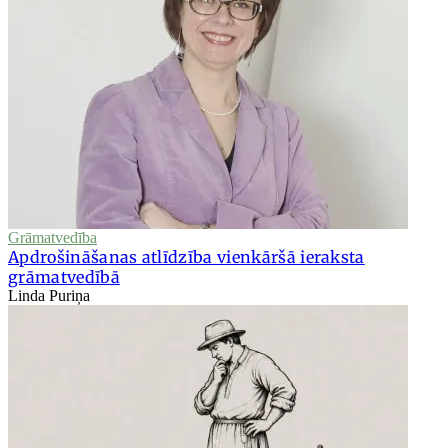
Grāmatvedība
Apdrošināšanas atlīdzība vienkāršā ieraksta
grāmatvedībā
Linda Puriņa