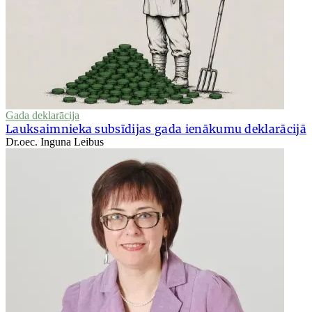
Gada deklarācija
Lauksaimnieka subsīdijas gada ienākumu deklarācijā
Dr.oec. Inguna Leibus