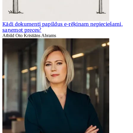
Kādi dokumenti papildus e-rēķinam nepieciešami,
saņemot preces?
Atbild Oto Kristiāns Abrams