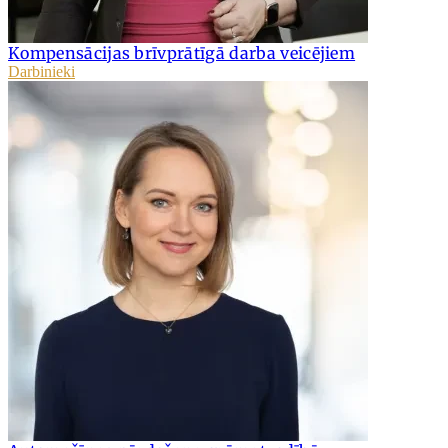
Kompensācijas brīvprātīgā darba veicējiem
Darbinieki