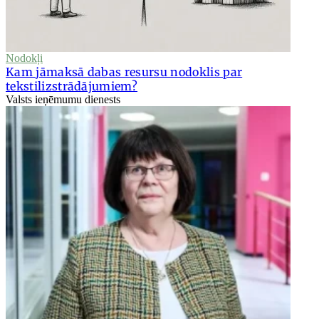
Nodokļi
Kam jāmaksā dabas resursu nodoklis par
tekstilizstrādājumiem?
Valsts ieņēmumu dienests