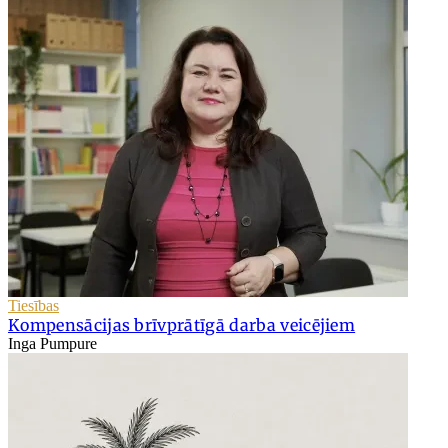
Tiesības
Kompensācijas brīvprātīgā darba veicējiem
Inga Pumpure