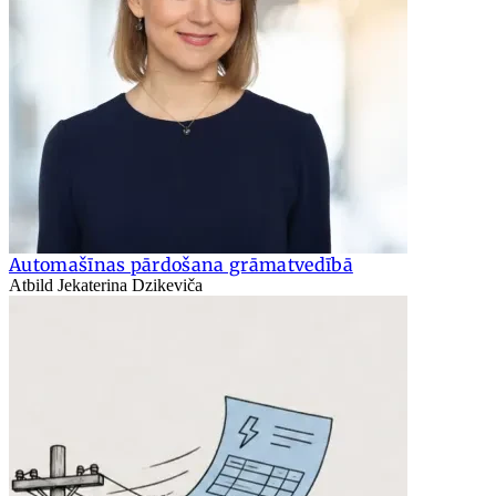
Automašīnas pārdošana grāmatvedībā
Atbild Jekaterina Dzikeviča