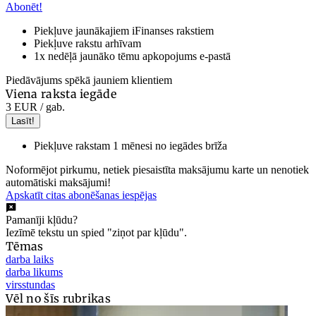
Abonēt!
Piekļuve jaunākajiem iFinanses rakstiem
Piekļuve rakstu arhīvam
1x nedēļā jaunāko tēmu apkopojums e-pastā
Piedāvājums spēkā jauniem klientiem
Viena raksta iegāde
3 EUR
/ gab.
Lasīt!
Piekļuve rakstam 1 mēnesi no iegādes brīža
Noformējot pirkumu, netiek piesaistīta maksājumu karte un nenotiek
automātiski maksājumi!
Apskatīt citas abonēšanas iespējas
Pamanīji kļūdu?
Iezīmē tekstu un spied "ziņot par kļūdu".
Tēmas
darba laiks
darba likums
virsstundas
Vēl no šīs rubrikas