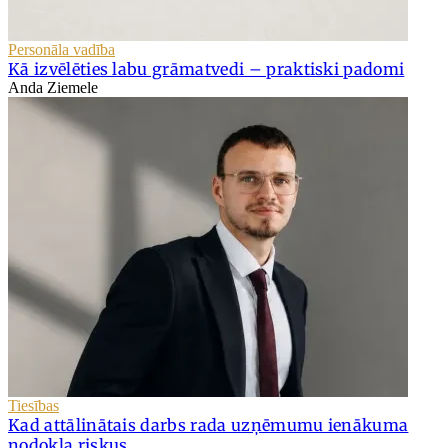
Personāla vadība
Kā izvēlēties labu grāmatvedi – praktiski padomi
Anda Ziemele
Tiesības
Kad attālinātais darbs rada uzņēmumu ienākuma
nodokļa riskus