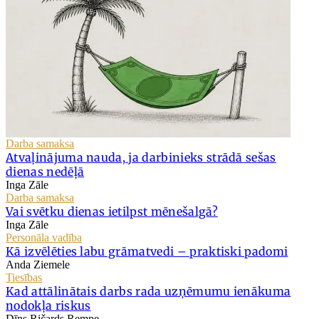
Darba samaksa
Atvaļinājuma nauda, ja darbinieks strādā sešas
dienas nedēļā
Inga Zāle
Darba samaksa
Vai svētku dienas ietilpst mēnešalgā?
Inga Zāle
Personāla vadība
Kā izvēlēties labu grāmatvedi – praktiski padomi
Anda Ziemele
Tiesības
Kad attālinātais darbs rada uzņēmumu ienākuma
nodokļa riskus
Dīns Ričards Rempe