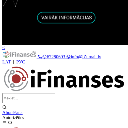
<
67280693
info@iZurnali.lv
LAT
|
РУС
Abonēšana
Autorizēties