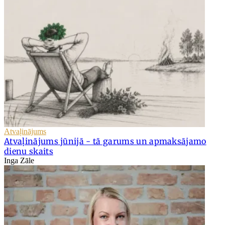
Atvaļinājums
Atvaļinājums jūnijā - tā garums un apmaksājamo
dienu skaits
Inga Zāle