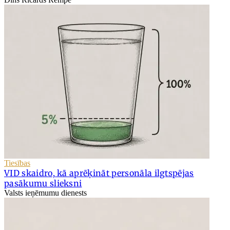
Tiesības
VID skaidro, kā aprēķināt personāla ilgtspējas
pasākumu slieksni
Valsts ieņēmumu dienests