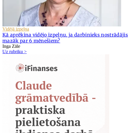
Vidējā izpeļņa
Kā aprēķina vidējo izpeļņu, ja darbinieks nostrādājis
mazāk par 6 mēnešiem?
Inga Zāle
Uz rubriku >