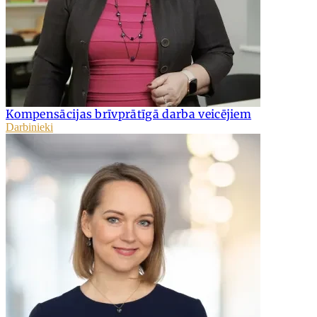
Kompensācijas brīvprātīgā darba veicējiem
Darbinieki