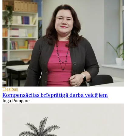
Tiesības
Kompensācijas brīvprātīgā darba veicējiem
Inga Pumpure