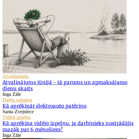
Atvaļinājums
Atvaļinājums jūnijā - tā garums un apmaksājamo
dienu skaits
Inga Zāle
Darba samaksa
Kā aprēķināt elektroauto patēriņu
Santa Zvejniece
Vidējā izpeļņa
Kā aprēķina vidējo izpeļņu, ja darbinieks nostrādājis
mazāk par 6 mēnešiem?
Inga Zāle