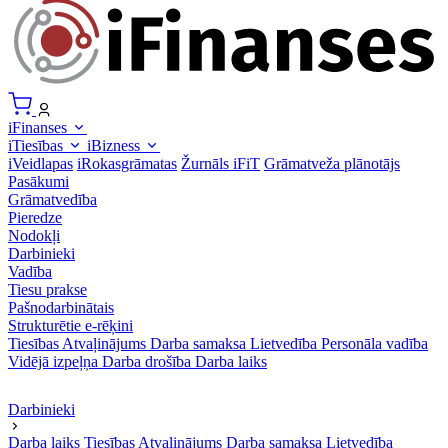
iFinanses
iTiesības
iBizness
iVeidlapas
iRokasgrāmatas
Žurnāls iFiT
Grāmatveža plānotājs
Pasākumi
Grāmatvedība
Pieredze
Nodokļi
Darbinieki
Vadība
Tiesu prakse
Pašnodarbinātais
Strukturētie e-rēķini
Tiesības
Atvaļinājums
Darba samaksa
Lietvedība
Personāla vadība
Vidējā izpeļņa
Darba drošība
Darba laiks
Darbinieki
Darba laiks
Tiesības
Atvaļinājums
Darba samaksa
Lietvedība