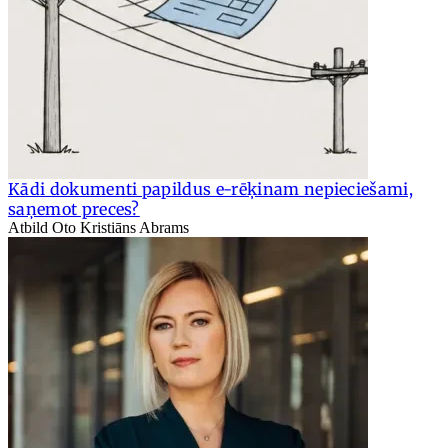
Kādi dokumenti papildus e-rēķinam nepieciešami,
saņemot preces?
Atbild Oto Kristiāns Abrams