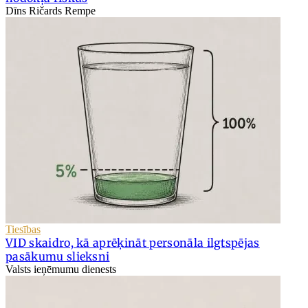
Dīns Ričards Rempe
Tiesības
VID skaidro, kā aprēķināt personāla ilgtspējas
pasākumu slieksni
Valsts ieņēmumu dienests