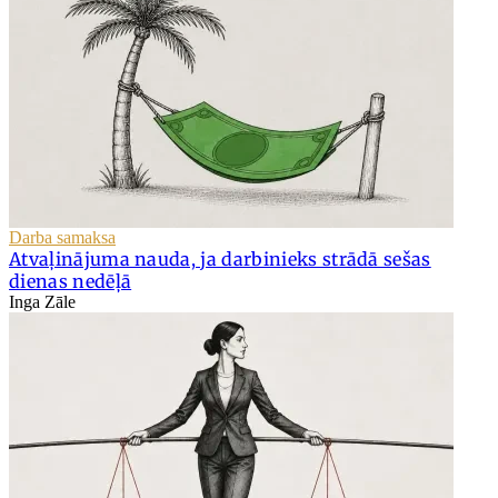
Darba samaksa
Atvaļinājuma nauda, ja darbinieks strādā sešas
dienas nedēļā
Inga Zāle