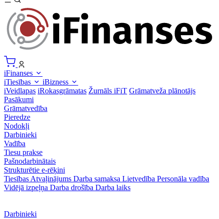
iFinanses
iTiesības
iBizness
iVeidlapas
iRokasgrāmatas
Žurnāls iFiT
Grāmatveža plānotājs
Pasākumi
Grāmatvedība
Pieredze
Nodokļi
Darbinieki
Vadība
Tiesu prakse
Pašnodarbinātais
Strukturētie e-rēķini
Tiesības
Atvaļinājums
Darba samaksa
Lietvedība
Personāla vadība
Vidējā izpeļņa
Darba drošība
Darba laiks
Darbinieki