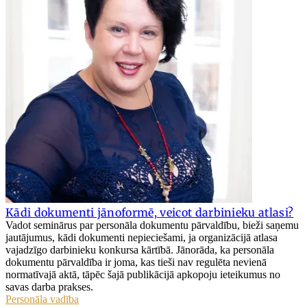
Kādi dokumenti jānoformē, veicot darbinieku atlasi?
Vadot seminārus par personāla dokumentu pārvaldību, bieži saņemu
jautājumus, kādi dokumenti nepieciešami, ja organizācijā atlasa
vajadzīgo darbinieku konkursa kārtībā. Jānorāda, ka personāla
dokumentu pārvaldība ir joma, kas tieši nav regulēta nevienā
normatīvajā aktā, tāpēc šajā publikācijā apkopoju ieteikumus no
savas darba prakses.
Personāla vadība