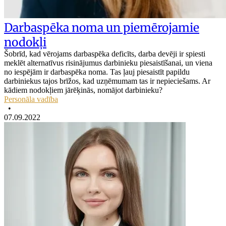
Darbaspēka noma un piemērojamie
nodokļi
Šobrīd, kad vērojams darbaspēka deficīts, darba devēji ir spiesti
meklēt alternatīvus risinājumus darbinieku piesaistīšanai, un viena
no iespējām ir darbaspēka noma. Tas ļauj piesaistīt papildu
darbiniekus tajos brīžos, kad uzņēmumam tas ir nepieciešams. Ar
kādiem nodokļiem jārēķinās, nomājot darbinieku?
Personāla vadība
•
07.09.2022