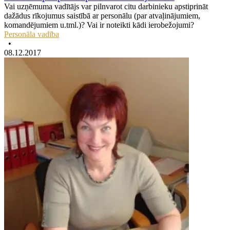
Vai uzņēmuma vadītājs var pilnvarot citu darbinieku apstiprināt
dažādus rīkojumus saistībā ar personālu (par atvaļinājumiem,
komandējumiem u.tml.)? Vai ir noteikti kādi ierobežojumi?
Personāla vadība
•
08.12.2017