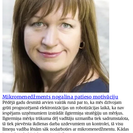
Mikromenedžments nogalina patieso motivāciju
Pēdējā gadu desmitā arvien vairāk runā par to, ka mēs dzīvojam
grūti prognozējamā elektronizācijas un robotizācijas laikā, ka nav
iespējams uzņēmumiem izstrādāt ilgtermiņa stratēģiju un mērķus.
Ilgtermiņa mērķu trūkuma dēļ vadītāju uzmanība tiek sadrumstalota,
tā tiek pievērsta ikdienas darba uzdevumiem un kontrolei, tā visu
līmeņu vadība lēnām sāk nodarboties ar mikromenedžmentu. Kādas