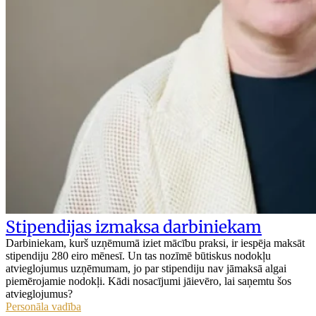
Stipendijas izmaksa darbiniekam
Darbiniekam, kurš uzņēmumā iziet mācību praksi, ir iespēja maksāt
stipendiju 280 eiro mēnesī. Un tas nozīmē būtiskus nodokļu
atvieglojumus uzņēmumam, jo par stipendiju nav jāmaksā algai
piemērojamie nodokļi. Kādi nosacījumi jāievēro, lai saņemtu šos
atvieglojumus?
Personāla vadība