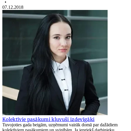
•
07.12.2018
Kolektīvie pasākumi kļuvuši izdevīgāki
Tuvojoties gada beigām, uzņēmumi vairāk domā par dažādiem
kolektīviem pasākumiem un svinībām. Ja iepriekš darbinieku