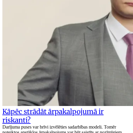
Kāpēc strādāt ārpakalpojumā ir
riskanti?
Darījuma puses var brīvi izvēlēties sadarbības modeli. Tomēr
noteiktos apstākļos ārpakalpojums var būt saistīts ar nozīmīgiem