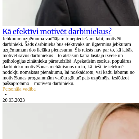
Kā efektīvi motivēt darbiniekus?
Jebkuram uzņēmuma vadītājam ir nepieciešami labi, motivēti
darbinieki. Šāds darbinieks būs efektīvāks un ilgtermiņā jebkuram
uzņēmumam dos lielāku pienesumu. Šis raksts nav par to, kā labāk
motivēt savus darbiniekus – to atstāsim katra lasītāja izvēlē un
psiholoģijas zinātnieku pārraudzībā. Apskatīsim esošus, populārus
darbinieku motivēšanas mehānismus un to, kā tieši tie ietekmē
nodokļu nomaksas pienākumu, lai noskaidrotu, vai kādu labumu no
motivēšanas programmām varētu gūt arī pats uzņēmējs, izslēdzot
pašsaprotamo – motivētu darbinieku.
Personāla vadība
•
20.03.2023