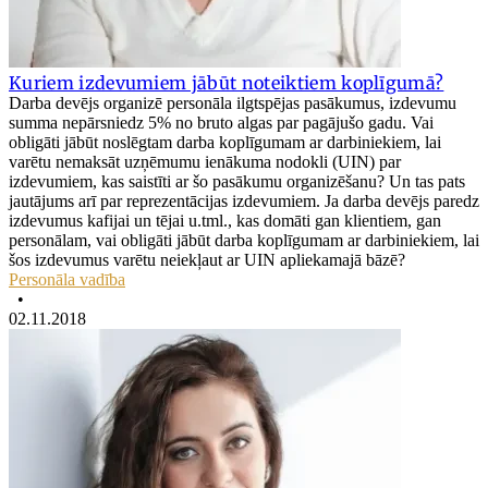
Kuriem izdevumiem jābūt noteiktiem koplīgumā?
Darba devējs organizē personāla ilgtspējas pasākumus, izdevumu
summa nepārsniedz 5% no bruto algas par pagājušo gadu. Vai
obligāti jābūt noslēgtam darba koplīgumam ar darbiniekiem, lai
varētu nemaksāt uzņēmumu ienākuma nodokli (UIN) par
izdevumiem, kas saistīti ar šo pasākumu organizēšanu? Un tas pats
jautājums arī par reprezentācijas izdevumiem. Ja darba devējs paredz
izdevumus kafijai un tējai u.tml., kas domāti gan klientiem, gan
personālam, vai obligāti jābūt darba koplīgumam ar darbiniekiem, lai
šos izdevumus varētu neiekļaut ar UIN apliekamajā bāzē?
Personāla vadība
•
02.11.2018