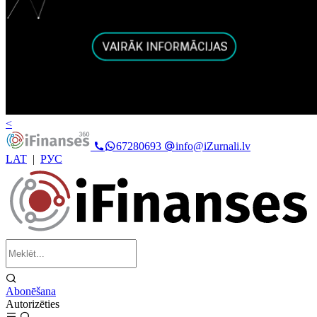
<
67280693
info@iZurnali.lv
LAT
|
РУС
Abonēšana
Autorizēties