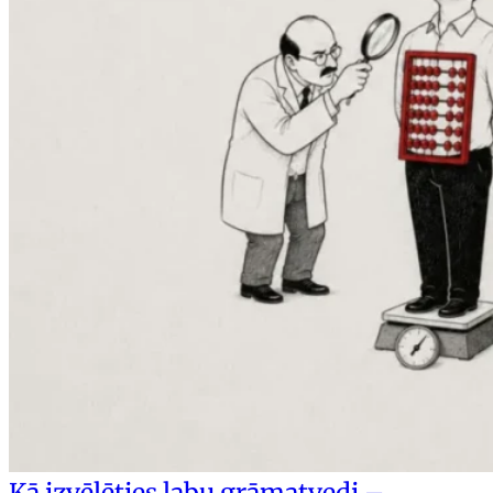
Kā izvēlēties labu grāmatvedi –