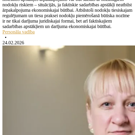
nodokļu riskiem – situācijās, ja faktiskie sadarbības apstākļi neatbilst
ārpakalpojuma ekonomiskajai būtībai. Atbilstoši nodokļu tiesiskajam
regulējumam un tiesu praksei nodokļu piemērošanā būtiska nozīme
ir ne tikai darījuma juridiskajai formai, bet arī faktiskajiem
sadarbības apstākļiem un darījuma ekonomiskajai būtībai.
Personāla vadība
•
24.02.2026