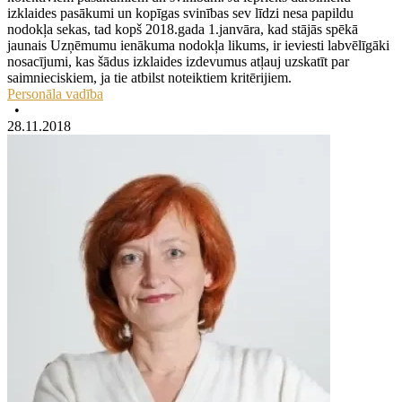
izklaides pasākumi un kopīgas svinības sev līdzi nesa papildu
nodokļa sekas, tad kopš 2018.gada 1.janvāra, kad stājās spēkā
jaunais Uzņēmumu ienākuma nodokļa likums, ir ieviesti labvēlīgāki
nosacījumi, kas šādus izklaides izdevumus atļauj uzskatīt par
saimnieciskiem, ja tie atbilst noteiktiem kritērijiem.
Personāla vadība
•
28.11.2018