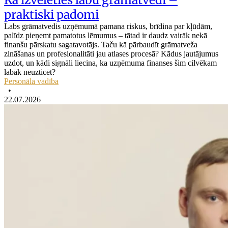
praktiski padomi
Labs grāmatvedis uzņēmumā pamana riskus, brīdina par kļūdām,
palīdz pieņemt pamatotus lēmumus – tātad ir daudz vairāk nekā
finanšu pārskatu sagatavotājs. Taču kā pārbaudīt grāmatveža
zināšanas un profesionalitāti jau atlases procesā? Kādus jautājumus
uzdot, un kādi signāli liecina, ka uzņēmuma finanses šim cilvēkam
labāk neuzticēt?
Personāla vadība
•
22.07.2026