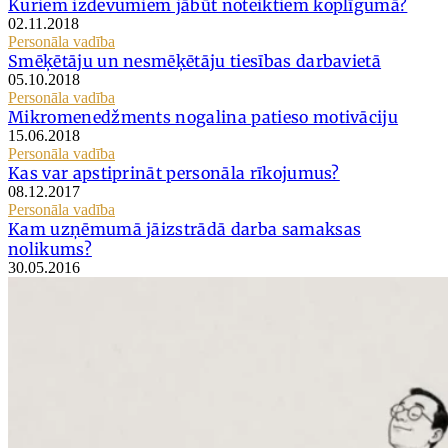
Kuriem izdevumiem jābūt noteiktiem koplīgumā?
02.11.2018
Personāla vadība
Smēķētāju un nesmēķētāju tiesības darbavietā
05.10.2018
Personāla vadība
Mikromenedžments nogalina patieso motivāciju
15.06.2018
Personāla vadība
Kas var apstiprināt personāla rīkojumus?
08.12.2017
Personāla vadība
Kam uzņēmumā jāizstrādā darba samaksas
nolikums?
30.05.2016