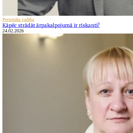
Personāla vadība
Kāpēc strādāt ārpakalpojumā ir riskanti?
24.02.2026