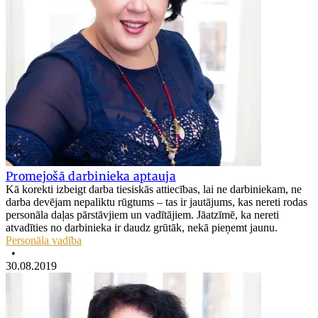
Promejošā darbinieka aptauja
Kā korekti izbeigt darba tiesiskās attiecības, lai ne darbiniekam, ne
darba devējam nepaliktu rūgtums – tas ir jautājums, kas nereti rodas
personāla daļas pārstāvjiem un vadītājiem. Jāatzīmē, ka nereti
atvadīties no darbinieka ir daudz grūtāk, nekā pieņemt jaunu.
Personāla vadība
•
30.08.2019