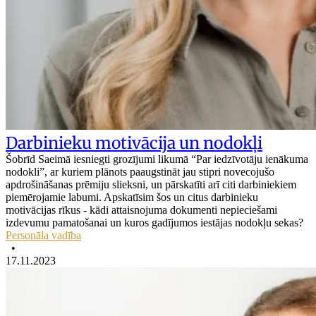
Darbinieku motivācija un nodokļi
Šobrīd Saeimā iesniegti grozījumi likumā “Par iedzīvotāju ienākuma
nodokli”, ar kuriem plānots paaugstināt jau stipri novecojušo
apdrošināšanas prēmiju slieksni, un pārskatīti arī citi darbiniekiem
piemērojamie labumi. Apskatīsim šos un citus darbinieku
motivācijas rīkus - kādi attaisnojuma dokumenti nepieciešami
izdevumu pamatošanai un kuros gadījumos iestājas nodokļu sekas?
Personāla vadība
•
17.11.2023