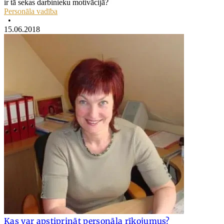
ir tā sekas darbinieku motivācijā?
Personāla vadība
•
15.06.2018
Kas var apstiprināt personāla rīkojumus?