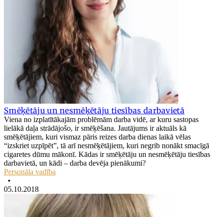
Smēķētāju un nesmēķētāju tiesības darbavietā
Viena no izplatītākajām problēmām darba vidē, ar kuru sastopas
lielākā daļa strādājošo, ir smēķēšana. Jautājums ir aktuāls kā
smēķētājiem, kuri vismaz pāris reizes darba dienas laikā vēlas
“izskriet uzpīpēt”, tā arī nesmēķētājiem, kuri negrib nonākt smacīgā
cigaretes dūmu mākonī. Kādas ir smēķētāju un nesmēķētāju tiesības
darbavietā, un kādi – darba devēja pienākumi?
Personāla vadība
•
05.10.2018