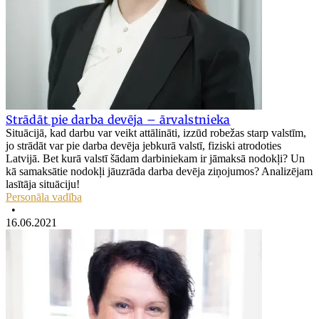
Strādāt pie darba devēja – ārvalstnieka
Situācijā, kad darbu var veikt attālināti, izzūd robežas starp valstīm,
jo strādāt var pie darba devēja jebkurā valstī, fiziski atrodoties
Latvijā. Bet kurā valstī šādam darbiniekam ir jāmaksā nodokļi? Un
kā samaksātie nodokļi jāuzrāda darba devēja ziņojumos? Analizējam
lasītāja situāciju!
Personāla vadība
•
16.06.2021