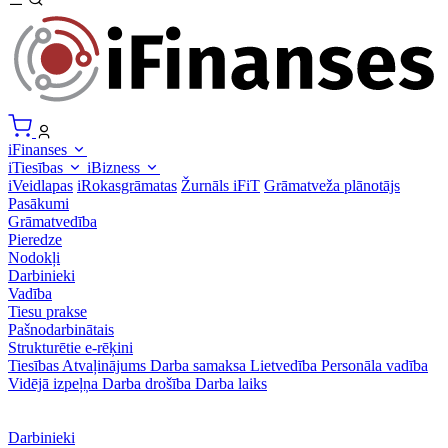
iFinanses
iTiesības
iBizness
iVeidlapas
iRokasgrāmatas
Žurnāls iFiT
Grāmatveža plānotājs
Pasākumi
Grāmatvedība
Pieredze
Nodokļi
Darbinieki
Vadība
Tiesu prakse
Pašnodarbinātais
Strukturētie e-rēķini
Tiesības
Atvaļinājums
Darba samaksa
Lietvedība
Personāla vadība
Vidējā izpeļņa
Darba drošība
Darba laiks
Darbinieki