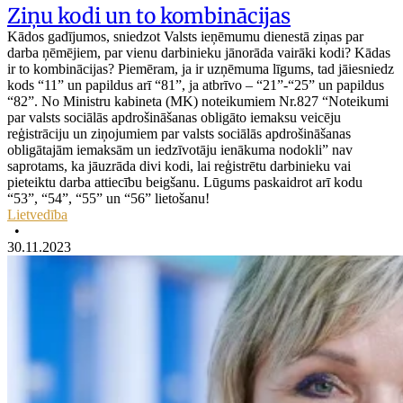
Ziņu kodi un to kombinācijas
Kādos gadījumos, sniedzot Valsts ieņēmumu dienestā ziņas par
darba ņēmējiem, par vienu darbinieku jānorāda vairāki kodi? Kādas
ir to kombinācijas? Piemēram, ja ir uzņēmuma līgums, tad jāiesniedz
kods “11” un papildus arī “81”, ja atbrīvo – “21”-“25” un papildus
“82”. No Ministru kabineta (MK) noteikumiem Nr.827 “Noteikumi
par valsts sociālās apdrošināšanas obligāto iemaksu veicēju
reģistrāciju un ziņojumiem par valsts sociālās apdrošināšanas
obligātajām iemaksām un iedzīvotāju ienākuma nodokli” nav
saprotams, ka jāuzrāda divi kodi, lai reģistrētu darbinieku vai
pieteiktu darba attiecību beigšanu. Lūgums paskaidrot arī kodu
“53”, “54”, “55” un “56” lietošanu!
Lietvedība
•
30.11.2023