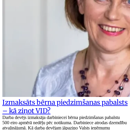
Izmaksāts bērna piedzimšanas pabalsts
– kā ziņot VID?
Darba devējs izmaksāja darbiniecei bērna piedzimšanas pabalstu
500 eiro apmērā nedēļu pēc notikuma. Darbiniece atrodas dzemdību
atvaļinājumā. Kā darba devējam jāpaziņo Valsts ieņēmumu