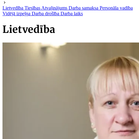
Lietvedība
Tiesības
Atvaļinājums
Darba samaksa
Personāla vadība
Vidējā izpeļņa
Darba drošība
Darba laiks
Lietvedība