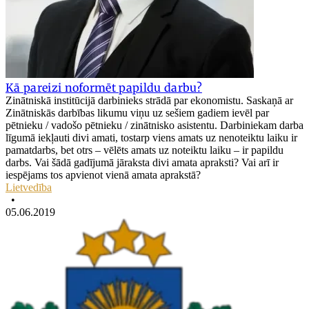
Kā pareizi noformēt papildu darbu?
Zinātniskā institūcijā darbinieks strādā par ekonomistu. Saskaņā ar
Zinātniskās darbības likumu viņu uz sešiem gadiem ievēl par
pētnieku / vadošo pētnieku / zinātnisko asistentu. Darbiniekam darba
līgumā iekļauti divi amati, tostarp viens amats uz nenoteiktu laiku ir
pamatdarbs, bet otrs – vēlēts amats uz noteiktu laiku – ir papildu
darbs. Vai šādā gadījumā jāraksta divi amata apraksti? Vai arī ir
iespējams tos apvienot vienā amata aprakstā?
Lietvedība
•
05.06.2019