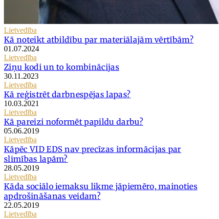
Lietvedība
Kā noteikt atbildību par materiālajām vērtībām?
01.07.2024
Lietvedība
Ziņu kodi un to kombinācijas
30.11.2023
Lietvedība
Kā reģistrēt darbnespējas lapas?
10.03.2021
Lietvedība
Kā pareizi noformēt papildu darbu?
05.06.2019
Lietvedība
Kāpēc VID EDS nav precīzas informācijas par
slimības lapām?
28.05.2019
Lietvedība
Kāda sociālo iemaksu likme jāpiemēro, mainoties
apdrošināšanas veidam?
22.05.2019
Lietvedība