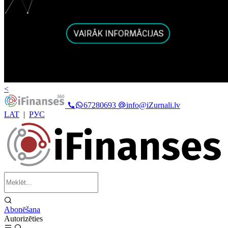
<
67280693
info@iZurnali.lv
LAT
|
РУС
Abonēšana
Autorizēties