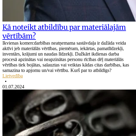
Kā noteikt atbildību par materiālajām
vērtībām?
Ikvienas komercdarbības neatņemama sastāvdaļa ir dažāda veida
aktīvi jeb materiālās vērtības, piemēram, iekārtas, pamatlīdzekļi,
inventārs, krājumi un naudas līdzekļi. Dažkārt ikdienas darba
procesā apzinātas vai neapzinātas personu rīcības dēļ materiālās
vērtības tiek bojātas, salauztas vai veiktas kādas citas darbības, kas
samazina to apjomu un/vai vērtību. Kurš par to atbildīgs?
Lietvedība
•
01.07.2024