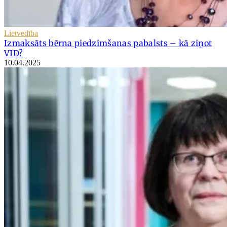
Lietvedība
Izmaksāts bērna piedzimšanas pabalsts – kā ziņot
VID?
10.04.2025