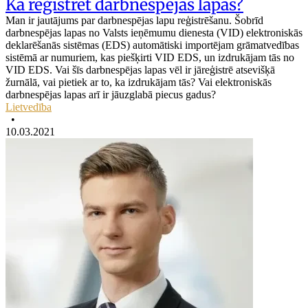
Kā reģistrēt darbnespējas lapas?
Man ir jautājums par darbnespējas lapu reģistrēšanu. Šobrīd
darbnespējas lapas no Valsts ieņēmumu dienesta (VID) elektroniskās
deklarēšanās sistēmas (EDS) automātiski importējam grāmatvedības
sistēmā ar numuriem, kas piešķirti VID EDS, un izdrukājam tās no
VID EDS. Vai šīs darbnespējas lapas vēl ir jāreģistrē atsevišķā
žurnālā, vai pietiek ar to, ka izdrukājam tās? Vai elektroniskās
darbnespējas lapas arī ir jāuzglabā piecus gadus?
Lietvedība
•
10.03.2021