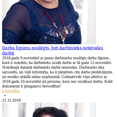
Darba līgums noslēgts, bet darbinieks neierodas
darbā
2018.gada 9.novembrī ar jaunu darbinieku noslēgts darba līgums,
kurā ir noteikts, ka darbinieks uzsāk darbu ar šā gada 12.novembri.
Noteiktajā datumā darbinieks darbā neierodas. Darbinieks tika
sazvanīts, un viņš informēja, ka ir pieņēmis citu darba piedāvājumu
un nenāks strādāt mūsu uzņēmumā. Grāmatvede viņu atbrīvo ar
2018.gada 10.novembri kā personu, kura nav uzsākusi darbu. Kādi
dokumenti ir jāsagatavo lietvedībai?
Lietvedība
•
21.11.2018