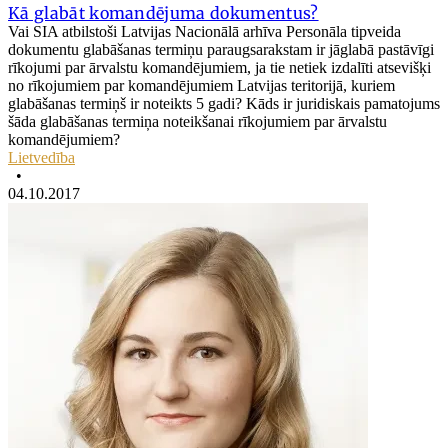
Kā glabāt komandējuma dokumentus?
Vai SIA atbilstoši Latvijas Nacionālā arhīva Personāla tipveida
dokumentu glabāšanas termiņu paraugsarakstam ir jāglabā pastāvīgi
rīkojumi par ārvalstu komandējumiem, ja tie netiek izdalīti atsevišķi
no rīkojumiem par komandējumiem Latvijas teritorijā, kuriem
glabāšanas termiņš ir noteikts 5 gadi? Kāds ir juridiskais pamatojums
šāda glabāšanas termiņa noteikšanai rīkojumiem par ārvalstu
komandējumiem?
Lietvedība
•
04.10.2017