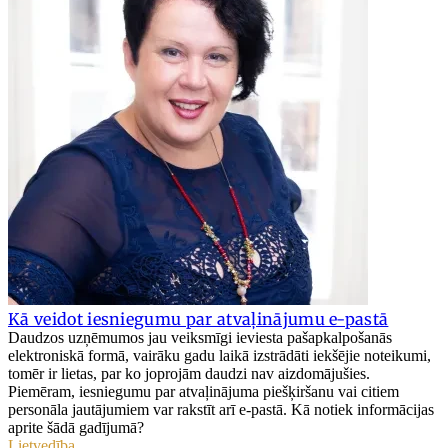
Kā veidot iesniegumu par atvaļinājumu e-pastā
Daudzos uzņēmumos jau veiksmīgi ieviesta pašapkalpošanās
elektroniskā formā, vairāku gadu laikā izstrādāti iekšējie noteikumi,
tomēr ir lietas, par ko joprojām daudzi nav aizdomājušies.
Piemēram, iesniegumu par atvaļinājuma piešķiršanu vai citiem
personāla jautājumiem var rakstīt arī e-pastā. Kā notiek informācijas
aprite šādā gadījumā?
Lietvedība