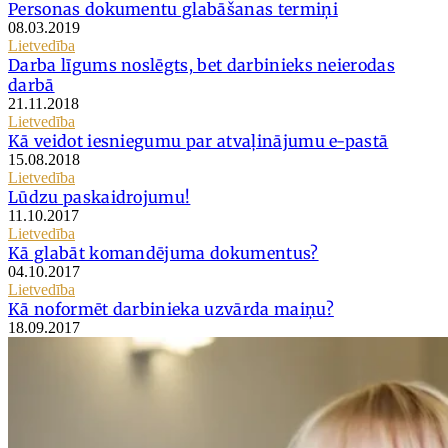
Personas dokumentu glabāšanas termiņi
08.03.2019
Lietvedība
Darba līgums noslēgts, bet darbinieks neierodas
darbā
21.11.2018
Lietvedība
Kā veidot iesniegumu par atvaļinājumu e-pastā
15.08.2018
Lietvedība
Lūdzu paskaidrojumu!
11.10.2017
Lietvedība
Kā glabāt komandējuma dokumentus?
04.10.2017
Lietvedība
Kā noformēt darbinieka uzvārda maiņu?
18.09.2017