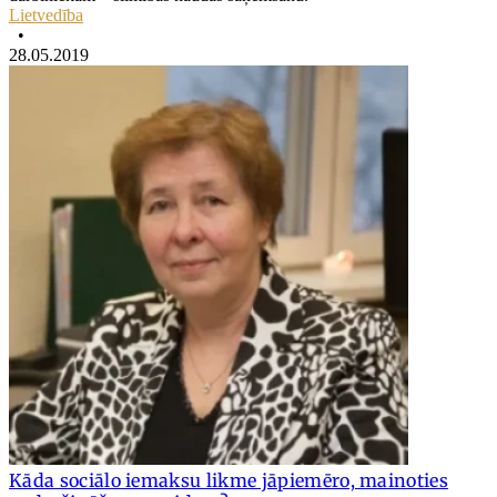
Lietvedība
•
28.05.2019
Kāda sociālo iemaksu likme jāpiemēro, mainoties