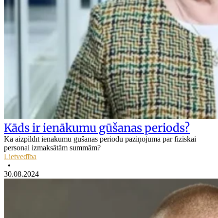
Kāds ir ienākumu gūšanas periods?
Kā aizpildīt ienākumu gūšanas periodu paziņojumā par fiziskai
personai izmaksātām summām?
Lietvedība
•
30.08.2024