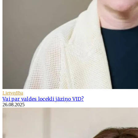
Lietvedība
Vai par valdes locekli jāziņo VID?
26.08.2025