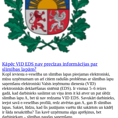
Kāpēc VID EDS nav precīzas informācijas par
slimības lapām?
Kopš ieviesta e-veselība un slimības lapas pieejamas elektroniski,
mūsu uzņēmumam un arī citiem radušās problēmas ar slimības lapu
saņemšanu elektroniski Valsts ieņēmumu dienesta (VID)
elektroniskās deklarēšanas sistēmā (EDS). Ir vismaz 5–6 reizes
gadā, kad darbinieks saslimst un viņa ārsts it kā atver un pat slēdz
slimības lapu A, bet tā nav redzama VID EDS. Savukārt darbinieks,
ieejot savā e-veselības profilā, redz atvērtas gan A, gan B slimības
lapas. Sakiet, lūdzu, kad šis jautājums varētu tikt sakārtots un kādēļ
ir šāda nesakritība? Tas kavē uzņēmuma algu aprēķinus, bet
darbiniekam – slimības naudas saņemšanu.