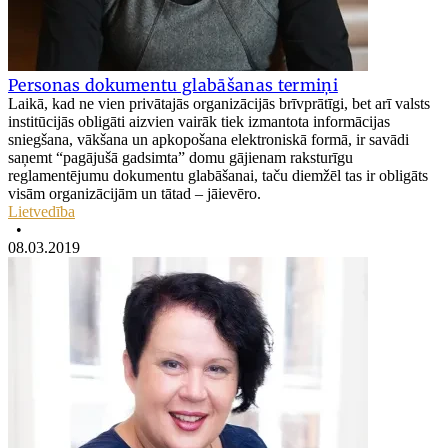
Personas dokumentu glabāšanas termiņi
Laikā, kad ne vien privātajās organizācijās brīvprātīgi, bet arī valsts
institūcijās obligāti aizvien vairāk tiek izmantota informācijas
sniegšana, vākšana un apkopošana elektroniskā formā, ir savādi
saņemt “pagājušā gadsimta” domu gājienam raksturīgu
reglamentējumu dokumentu glabāšanai, taču diemžēl tas ir obligāts
visām organizācijām un tātad – jāievēro.
Lietvedība
•
08.03.2019