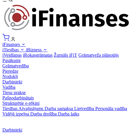
iFinanses
iTiesības
iBizness
iVeidlapas
iRokasgrāmatas
Žurnāls iFiT
Grāmatveža plānotājs
Pasākumi
Grāmatvedība
Pieredze
Nodokļi
Darbinieki
Vadība
Tiesu prakse
Pašnodarbinātais
Strukturētie e-rēķini
Tiesības
Atvaļinājums
Darba samaksa
Lietvedība
Personāla vadība
Vidējā izpeļņa
Darba drošība
Darba laiks
Darbinieki