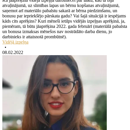
Kā jāaprēķina vidējā izpeļņa darbiniecei par laiku, kad tā bija
atvaļinājumā, uz slimības lapas un bērnu kopšanas atvaļinājumā,
saņemot arī materiālo pabalstu sakarā ar bērna piedzimšanu, un
bonusu par iepriekšējo pārskata gadu? Vai šajā situācijā ir iespējams
kāds cits aprēķins? Kuri mēneši ietilps vidējās izpeļņas aprēķinā, ja,
piemēram, tā būtu jāaprēķina 2022. gada februārī (materiālā pabalsta
un bonusa izmaksas mēnešos nav nostrādāto darba dienu, jo
darbinieks ir attaisnotā prombūtnē).
Vidējā izpeļņa
•
08.02.2022