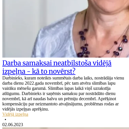
Darba samaksai neatbilstoša vidējā
izpeļņa - kā to novērst?
Darbinieks, kuram noteikts summētais darba laiks, nostrādāja vienu
darba dienu 2022.gada novembrī, pēc tam atvēra slimības lapu
vairāku mēnešu garumā. Slimības lapas laikā viņš uzrakstīja
atlūgumu. Darbinieks ir saņēmis samaksu par nostrādāto dienu
novembrī, kā arī naudas balvu un prēmiju decembrī. Aprēķinot
kompensāciju par neizmantoto atvaļinājumu, problēmas rodas ar
vidējās izpeļņas aprēķinu.
Vidējā izpeļņa
•
02.06.2023