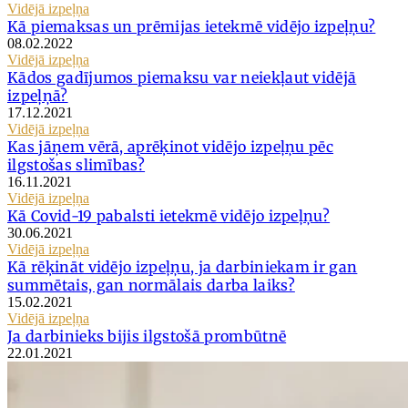
Vidējā izpeļņa
Kā piemaksas un prēmijas ietekmē vidējo izpeļņu?
08.02.2022
Vidējā izpeļņa
Kādos gadījumos piemaksu var neiekļaut vidējā
izpeļņā?
17.12.2021
Vidējā izpeļņa
Kas jāņem vērā, aprēķinot vidējo izpeļņu pēc
ilgstošas slimības?
16.11.2021
Vidējā izpeļņa
Kā Covid-19 pabalsti ietekmē vidējo izpeļņu?
30.06.2021
Vidējā izpeļņa
Kā rēķināt vidējo izpeļņu, ja darbiniekam ir gan
summētais, gan normālais darba laiks?
15.02.2021
Vidējā izpeļņa
Ja darbinieks bijis ilgstošā prombūtnē
22.01.2021