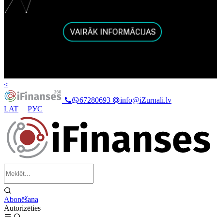
<
67280693
info@iZurnali.lv
LAT
|
РУС
Abonēšana
Autorizēties