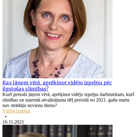
Kas jāņem vērā, aprēķinot vidējo izpeļņu pēc
ilgstošas slimības?
Kurš periods jāņem vērā, aprēķinot vidējo izpeļņu darbiniekam, kurš
slimības un izņemtā atvaļinājuma dēļ periodā no 2021. gada marta
nav strādājis nevienu dienu?
Vidējā izpeļņa
•
16.11.2021