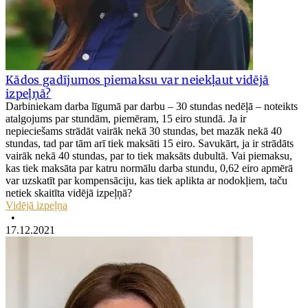
Kādos gadījumos piemaksu var neiekļaut vidējā
izpeļņā?
Darbiniekam darba līgumā par darbu – 30 stundas nedēļā – noteikts
atalgojums par stundām, piemēram, 15 eiro stundā. Ja ir
nepieciešams strādāt vairāk nekā 30 stundas, bet mazāk nekā 40
stundas, tad par tām arī tiek maksāti 15 eiro. Savukārt, ja ir strādāts
vairāk nekā 40 stundas, par to tiek maksāts dubultā. Vai piemaksu,
kas tiek maksāta par katru normālu darba stundu, 0,62 eiro apmērā
var uzskatīt par kompensāciju, kas tiek aplikta ar nodokļiem, taču
netiek skaitīta vidējā izpeļņā?
Vidējā izpeļņa
•
17.12.2021