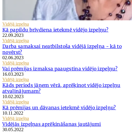
Vidējā izpeļņa
Kā papildu brīvdiena ietekmē vidējo izpeļņu?
22.09.2023
Vidējā izpeļņa
Darba samaksai neatbilstoša vidējā izpeļņa - kā to
novērst?
02.06.2023
Vidējā izpeļņa
Vai prēmijas izmaksa paaugstina vidējo izpeļņu?
16.03.2023
Vidējā izpeļņa
Kāds periods jāņem vērā, aprēķinot vidējo izpeļņu
atvaļinājumam?
10.02.2023
Vidējā izpeļņa
Kā prēmijas un dāvanas ietekmē vidējo izpeļņu?
10.11.2022
Vidējā izpeļņa
Vidējās izpeļņas aprēķināšanas jautājumi
30.05.2022