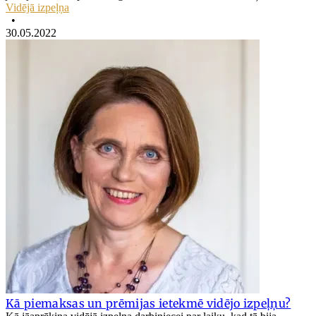
Vidējā izpeļņa
•
30.05.2022
Kā piemaksas un prēmijas ietekmē vidējo izpeļņu?