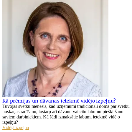
Kā prēmijas un dāvanas ietekmē vidējo izpeļņu?
Tuvojas svētku mēnesis, kad uzņēmumi tradicionāli domā par svētku
noskaņas radīšanu, tostarp arī dāvanu vai citu labumu piešķiršanu
saviem darbiniekiem. Kā šādi izmaksātie labumi ietekmē vidējo
izpeļņu?
Vidējā izpeļņa