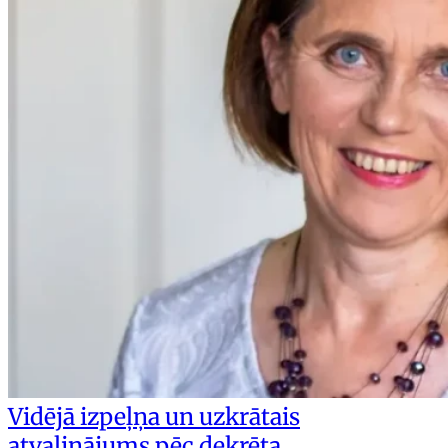
Vidējā izpeļņa un uzkrātais
atvaļinājums pēc dekrēta