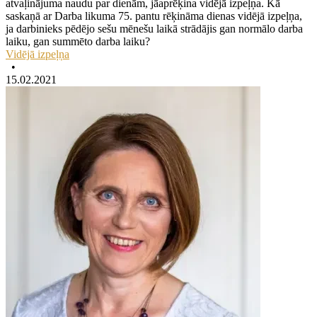
atvaļinājuma naudu par dienām, jāaprēķina vidējā izpeļņa. Kā
saskaņā ar Darba likuma 75. pantu rēķināma dienas vidējā izpeļņa,
ja darbinieks pēdējo sešu mēnešu laikā strādājis gan normālo darba
laiku, gan summēto darba laiku?
Vidējā izpeļņa
•
15.02.2021