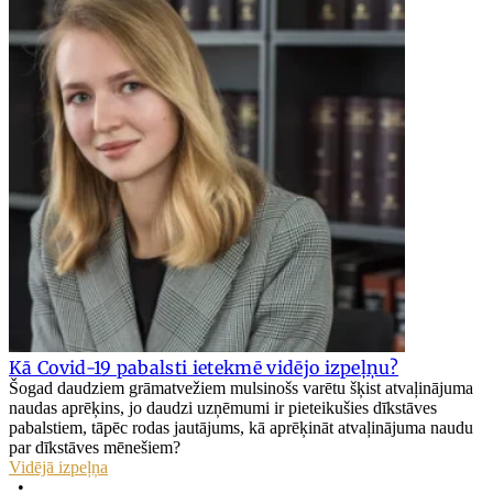
Kā Covid-19 pabalsti ietekmē vidējo izpeļņu?
Šogad daudziem grāmatvežiem mulsinošs varētu šķist atvaļinājuma
naudas aprēķins, jo daudzi uzņēmumi ir pieteikušies dīkstāves
pabalstiem, tāpēc rodas jautājums, kā aprēķināt atvaļinājuma naudu
par dīkstāves mēnešiem?
Vidējā izpeļņa
•