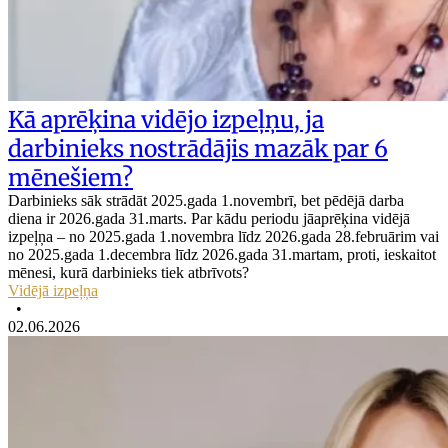
Kā aprēķina vidējo izpeļņu, ja
darbinieks nostrādājis mazāk par 6
mēnešiem?
Darbinieks sāk strādāt 2025.gada 1.novembrī, bet pēdējā darba
diena ir 2026.gada 31.marts. Par kādu periodu jāaprēķina vidējā
izpeļņa – no 2025.gada 1.novembra līdz 2026.gada 28.februārim vai
no 2025.gada 1.decembra līdz 2026.gada 31.martam, proti, ieskaitot
mēnesi, kurā darbinieks tiek atbrīvots?
Vidējā izpeļņa
•
02.06.2026