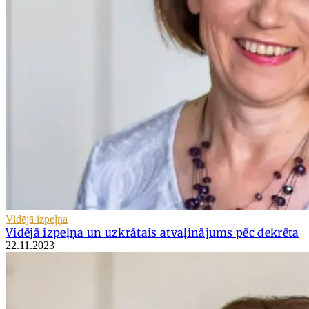
Vidējā izpeļņa
Vidējā izpeļņa un uzkrātais atvaļinājums pēc dekrēta
22.11.2023