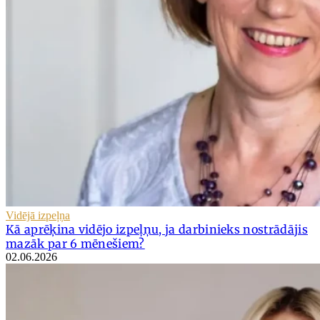
Vidējā izpeļņa
Kā aprēķina vidējo izpeļņu, ja darbinieks nostrādājis
mazāk par 6 mēnešiem?
02.06.2026