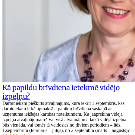
Kā papildu brīvdiena ietekmē vidējo
izpeļņu?
Darbiniekam piešķirts atvaļinājums, kurā iekrīt 1.septembris, kas
darbiniekam ir kā apmaksāta papildu brīvdiena saskaņā ar
uzņēmuma iekšējās kārtības noteikumiem. Kā jāaprēķina vidējā
izpeļņa atvaļinājumam? Vai visā atvaļinājuma laikā vidējā izpeļņa
būs vienāda, vai tomēr tā veidosies no diviem periodiem – līdz
1.septembrim (februāris – jūlijs), no 2.septembra (marts – augusts)?