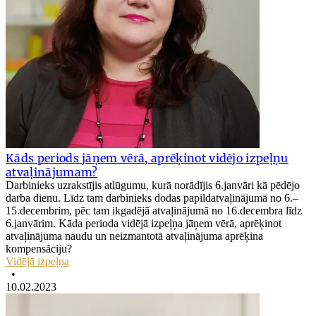
Kāds periods jāņem vērā, aprēķinot vidējo izpeļņu
atvaļinājumam?
Darbinieks uzrakstījis atlūgumu, kurā norādījis 6.janvāri kā pēdējo
darba dienu. Līdz tam darbinieks dodas papildatvaļinājumā no 6.–
15.decembrim, pēc tam ikgadējā atvaļinājumā no 16.decembra līdz
6.janvārim. Kāda perioda vidējā izpeļņa jāņem vērā, aprēķinot
atvaļinājuma naudu un neizmantotā atvaļinājuma aprēķina
kompensāciju?
Vidējā izpeļņa
•
10.02.2023