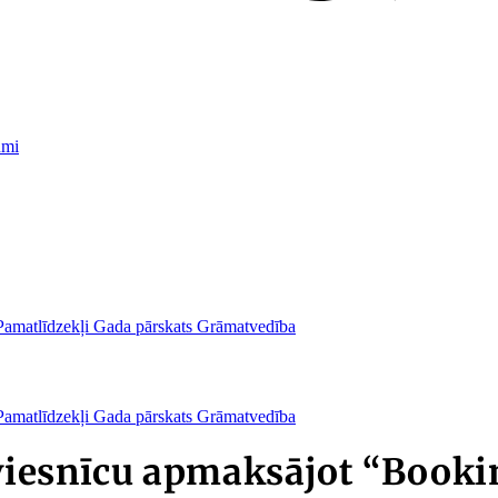
umi
Pamatlīdzekļi
Gada pārskats
Grāmatvedība
Pamatlīdzekļi
Gada pārskats
Grāmatvedība
viesnīcu apmaksājot “Book