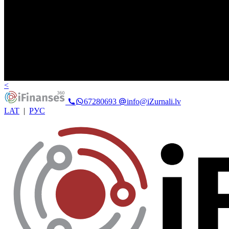
<
67280693
info@iZurnali.lv
LAT
|
РУС