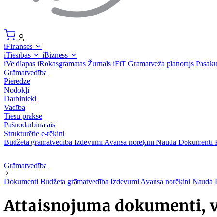
iFinanses
iTiesības
iBizness
iVeidlapas
iRokasgrāmatas
Žurnāls iFiT
Grāmatveža plānotājs
Pasāk
Grāmatvedība
Pieredze
Nodokļi
Darbinieki
Vadība
Tiesu prakse
Pašnodarbinātais
Strukturētie e-rēķini
Budžeta grāmatvedība
Izdevumi
Avansa norēķini
Nauda
Dokumenti
Grāmatvedība
Dokumenti
Budžeta grāmatvedība
Izdevumi
Avansa norēķini
Nauda
Attaisnojuma dokumenti, 