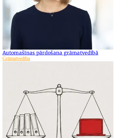
Automašīnas pārdošana grāmatvedībā
Grāmatvedība