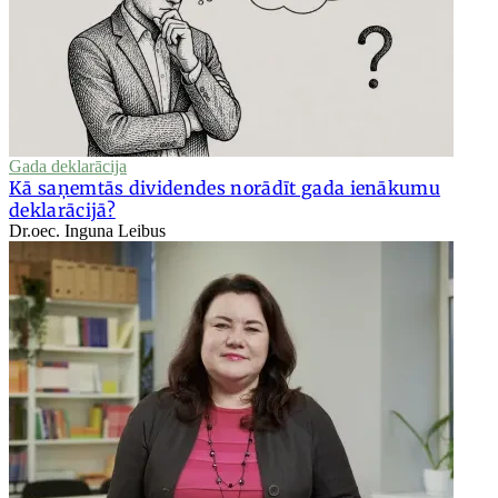
Gada deklarācija
Kā saņemtās dividendes norādīt gada ienākumu
deklarācijā?
Dr.oec. Inguna Leibus