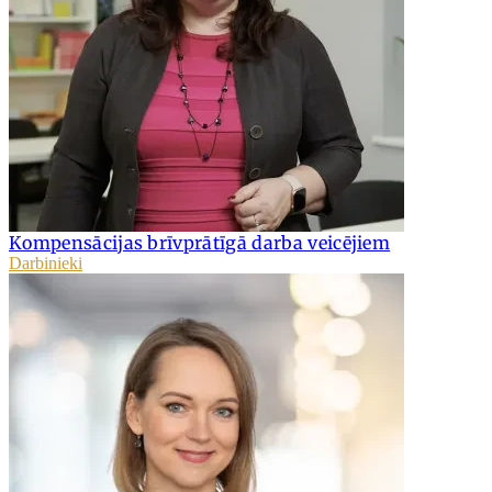
Kompensācijas brīvprātīgā darba veicējiem
Darbinieki