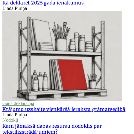
Kā deklarēt 2025.gada ienākumus
Linda Puriņa
Gada deklarācija
Krājumu uzskaite vienkāršā ieraksta grāmatvedībā
Linda Puriņa
Nodokļi
Kam jāmaksā dabas resursu nodoklis par
tekstilizstrādājumiem?