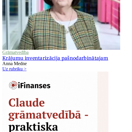
Grāmatvedība
Krājumu inventarizācija pašnodarbinātajam
Anna Medne
Uz rubriku >