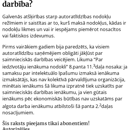
darbība?
Galvenās atšķirības starp autoratlīdzības nodokļu
režīmiem ir saistītas ar to, kurš maksā nodokļus, kādas ir
nodokļu likmes un vai ir iespējams piemērot nosacītos
vai faktiskos izdevumus.
Pirms vairākiem gadiem bija paredzēts, ka visiem
autoratlīdzību saņēmējiem obligāti jākļūst par
saimnieciskās darbības veicējiem. Likuma “Par
3
iedzīvotāju ienākuma nodokli”
8.panta
11.
daļa nosaka:
ja
samaksu par intelektuālo īpašumu izmaksā ienākuma
izmaksātājs, kas nav kolektīvā pārvaldījuma organizācija,
minētais ienākums šā likuma izpratnē tiek uzskatīts par
saimnieciskās darbības ienākumu, ja vien gūtais
ienākums pēc ekonomiskās būtības nav uzskatāms par
2
algota darba ienākumu atbilstoši šā panta 2.
daļas
nosacījumiem
.
Šis raksts pieejams tikai abonentiem!
Autorizējies