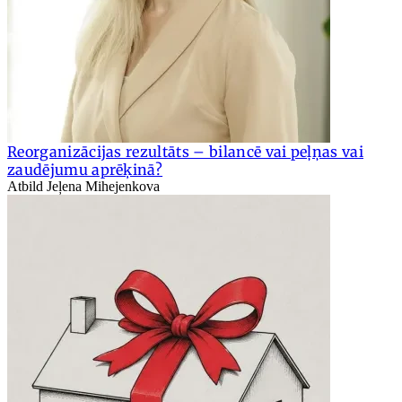
Reorganizācijas rezultāts – bilancē vai peļņas vai
zaudējumu aprēķinā?
Atbild Jeļena Mihejenkova