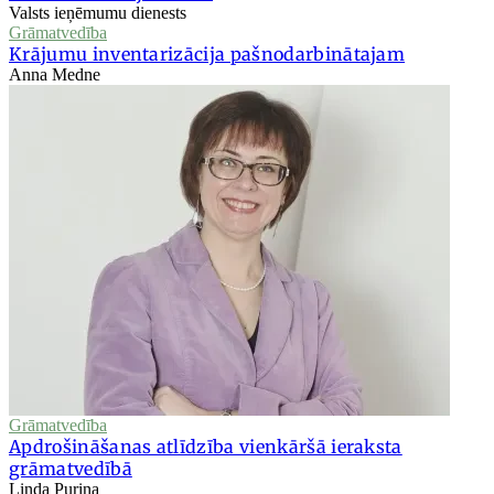
Valsts ieņēmumu dienests
Grāmatvedība
Krājumu inventarizācija pašnodarbinātajam
Anna Medne
Grāmatvedība
Apdrošināšanas atlīdzība vienkāršā ieraksta
grāmatvedībā
Linda Puriņa