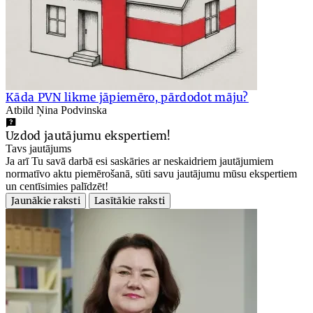
Kāda PVN likme jāpiemēro, pārdodot māju?
Atbild Ņina Podvinska
Uzdod jautājumu ekspertiem!
Tavs jautājums
Ja arī Tu savā darbā esi saskāries ar neskaidriem jautājumiem
normatīvo aktu piemērošanā, sūti savu jautājumu mūsu ekspertiem
un centīsimies palīdzēt!
Jaunākie raksti
Lasītākie raksti