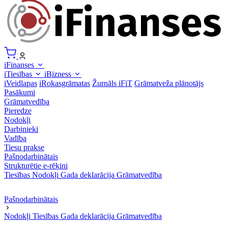
iFinanses
iTiesības
iBizness
iVeidlapas
iRokasgrāmatas
Žurnāls iFiT
Grāmatveža plānotājs
Pasākumi
Grāmatvedība
Pieredze
Nodokļi
Darbinieki
Vadība
Tiesu prakse
Pašnodarbinātais
Strukturētie e-rēķini
Tiesības
Nodokļi
Gada deklarācija
Grāmatvedība
Pašnodarbinātais
Nodokļi
Tiesības
Gada deklarācija
Grāmatvedība