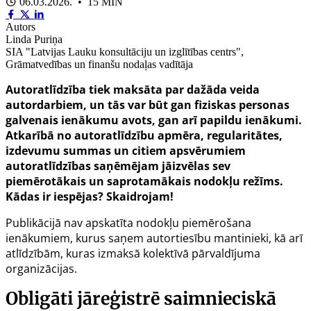
06.03.2026. • 15 MIN
Autors
Linda Puriņa
SIA "Latvijas Lauku konsultāciju un izglītības centrs",
Grāmatvedības un finanšu nodaļas vadītāja
Autoratlīdzība tiek maksāta par dažāda veida
autordarbiem, un tās var būt gan fiziskas personas
galvenais ienākumu avots, gan arī papildu ienākumi.
Atkarībā no autoratlīdzību apmēra, regularitātes,
izdevumu summas un citiem apsvērumiem
autoratlīdzības saņēmējam jāizvēlas sev
piemērotākais un saprotamākais nodokļu režīms.
Kādas ir iespējas? Skaidrojam!
Publikācijā nav apskatīta nodokļu piemērošana
ienākumiem, kurus saņem autortiesību mantinieki, kā arī
atlīdzībām, kuras izmaksā kolektīvā pārvaldījuma
organizācijas.
Obligāti jāreģistrē saimnieciskā