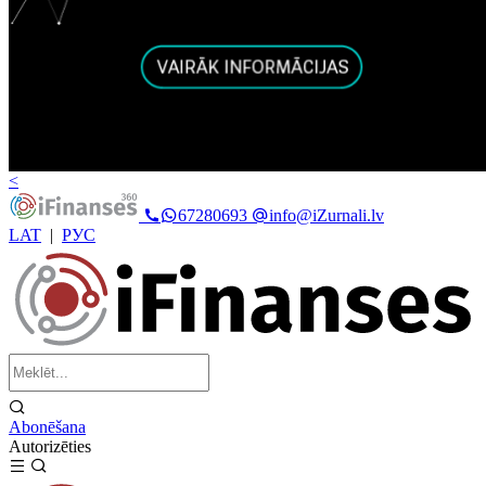
<
67280693
info@iZurnali.lv
LAT
|
РУС
Abonēšana
Autorizēties