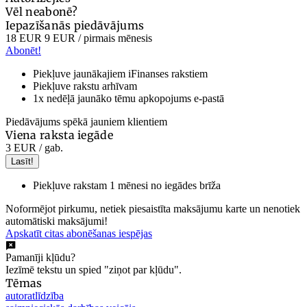
Vēl neabonē?
Iepazīšanās piedāvājums
18 EUR
9 EUR
/ pirmais mēnesis
Abonēt!
Piekļuve jaunākajiem iFinanses rakstiem
Piekļuve rakstu arhīvam
1x nedēļā jaunāko tēmu apkopojums e-pastā
Piedāvājums spēkā jauniem klientiem
Viena raksta iegāde
3 EUR
/ gab.
Lasīt!
Piekļuve rakstam 1 mēnesi no iegādes brīža
Noformējot pirkumu, netiek piesaistīta maksājumu karte un nenotiek
automātiski maksājumi!
Apskatīt citas abonēšanas iespējas
Pamanīji kļūdu?
Iezīmē tekstu un spied "ziņot par kļūdu".
Tēmas
autoratlīdzība