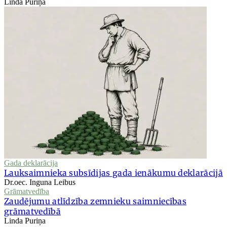
Linda Puriņa
Gada deklarācija
Lauksaimnieka subsīdijas gada ienākumu deklarācijā
Dr.oec. Inguna Leibus
Grāmatvedība
Zaudējumu atlīdzība zemnieku saimniecības
grāmatvedībā
Linda Puriņa