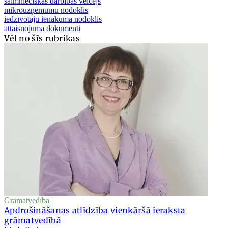
saimnieciskās darbības veicējs
mikrouzņēmumu nodoklis
iedzīvotāju ienākuma nodoklis
attaisnojuma dokumenti
Vēl no šīs rubrikas
Grāmatvedība
Apdrošināšanas atlīdzība vienkāršā ieraksta
grāmatvedībā