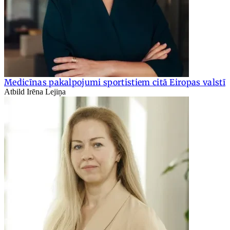
Medicīnas pakalpojumi sportistiem citā Eiropas valstī
Atbild Irēna Lejiņa