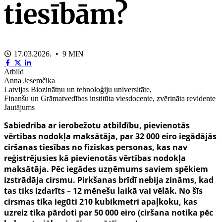
tiesībām?
17.03.2026. • 9 MIN
Atbild
Anna Jesemčika
Latvijas Biozinātņu un tehnoloģiju universitāte,
Finanšu un Grāmatvedības institūta viesdocente, zvērināta revidente
Jautājums
Sabiedrība ar ierobežotu atbildību, pievienotās
vērtības nodokļa maksātāja, par 32 000 eiro iegādājās
ciršanas tiesības no fiziskas personas, kas nav
reģistrējusies kā pievienotās vērtības nodokļa
maksātāja. Pēc iegādes uzņēmums saviem spēkiem
izstrādāja cirsmu. Pirkšanas brīdī nebija zināms, kad
tas tiks izdarīts – 12 mēnešu laikā vai vēlāk. No šīs
cirsmas tika iegūti 210 kubikmetri apaļkoku, kas
uzreiz tika pārdoti par 50 000 eiro (ciršana notika pēc