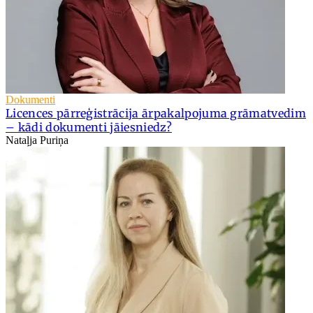
Dokumenti
Licences pārreģistrācija ārpakalpojuma grāmatvedim
– kādi dokumenti jāiesniedz?
Nataļja Puriņa