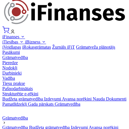
iFinanses
iTiesības
iBizness
iVeidlapas
iRokasgrāmatas
Žurnāls iFiT
Grāmatveža plānotājs
Pasākumi
Grāmatvedība
Pieredze
Nodokļi
Darbinieki
Vadība
Tiesu prakse
Pašnodarbinātais
Strukturētie e-rēķini
Budžeta grāmatvedība
Izdevumi
Avansa norēķini
Nauda
Dokumenti
Pamatlīdzekļi
Gada pārskats
Grāmatvedība
Grāmatvedība
Grāmatvedība
Budžeta grāmatvedība
Izdevumi
Avansa norēķini