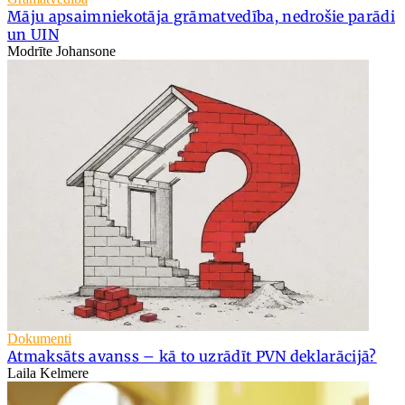
Māju apsaimniekotāja grāmatvedība, nedrošie parādi
un UIN
Modrīte Johansone
Dokumenti
Atmaksāts avanss – kā to uzrādīt PVN deklarācijā?
Laila Kelmere