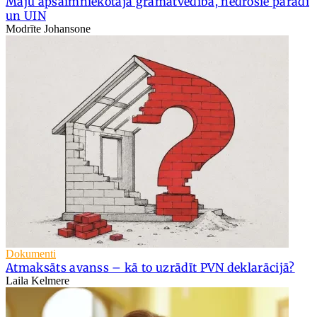
Māju apsaimniekotāja grāmatvedība, nedrošie parādi
un UIN
Modrīte Johansone
Dokumenti
Atmaksāts avanss – kā to uzrādīt PVN deklarācijā?
Laila Kelmere