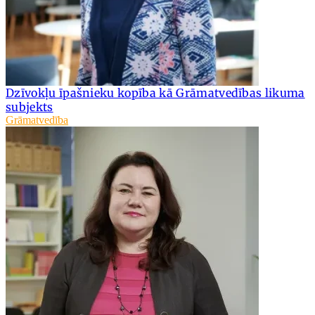
Dzīvokļu īpašnieku kopība kā Grāmatvedības likuma
subjekts
Grāmatvedība