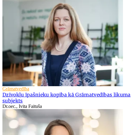
Grāmatvedība
Dzīvokļu īpašnieku kopība kā Grāmatvedības likuma
subjekts
Dr.oec., Ivita Faituša