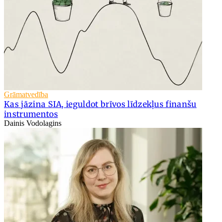
Grāmatvedība
Kas jāzina SIA, ieguldot brīvos līdzekļus finanšu
instrumentos
Dainis Vodolagins