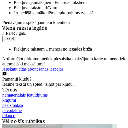
Piekļuve jaunākajiem iFinanses rakstiem
Piekļuve rakstu arhīvam
1x nedēļā jaunāko tēmu apkopojums e-pastā
Piedāvājums spēkā jauniem klientiem
Viena raksta iegāde
3 EUR
/ gab.
Lasīt!
Piekļuve rakstam 1 mēnesi no iegādes brīža
Noformējot pirkumu, netiek piesaistīta maksājumu karte un nenotiek
automātiski maksājumi!
Apskatīt citas abonēšanas iespējas
Pamanīji kļūdu?
Iezīmē tekstu un spied "ziņot par kļūdu".
Tēmas
nemateriālais ieguldījums
krājumi
pašizmaksa
pavadzīme
bilance
Vēl no šīs rubrikas