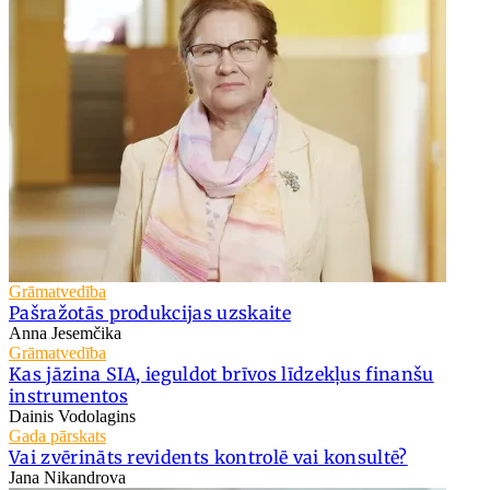
Grāmatvedība
Pašražotās produkcijas uzskaite
Anna Jesemčika
Grāmatvedība
Kas jāzina SIA, ieguldot brīvos līdzekļus finanšu
instrumentos
Dainis Vodolagins
Gada pārskats
Vai zvērināts revidents kontrolē vai konsultē?
Jana Nikandrova