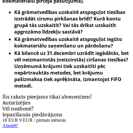
kokmateriālu pircēja pasūtījuma).
Kā grāmatvedības uzskaitē atspoguļot tiesības
izstrādāt cirsmu pirkšanas brīdī? Kurā kontu
grupā tās uzskaitīt? Vai tās drīkst uzskaitīt
apgrozāmo līdzekļu sastāvā?
Kā grāmatvedības uzskaitē atspoguļot iegūto
kokmateriālu saņemšanu un pārdošanu?
Kā bilancē uz 31.decembri uzrādīt iegādātās, bet
vēl neizmantotās (neizcirstās) ciršanas tiesības?
Uzņēmumā krājumi tiek uzskaitīti pēc
nepārtrauktās metodes, bet krājumu
pašizmaksa tiek aprēķināta, izmantojot FIFO
metodi.
Šis raksts pieejams tikai abonentiem!
Autorizējies
Vēl neabonē?
Iepazīšanās piedāvājums
18 EUR
9 EUR
/ pirmais mēnesis
Abonēt!