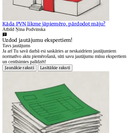
Kāda PVN likme jāpiemēro, pārdodot māju?
Atbild Ņina Podvinska
Uzdod jautājumu ekspertiem!
Tavs jautājums
Ja arī Tu savā darbā esi saskāries ar neskaidriem jautājumiem
normatīvo aktu piemērošanā, sūti savu jautājumu mūsu ekspertiem
un centīsimies palīdzēt!
Jaunākie raksti
Lasītākie raksti