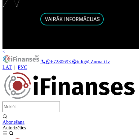
<
67280693
info@iZurnali.lv
LAT
|
РУС
Abonēšana
Autorizēties