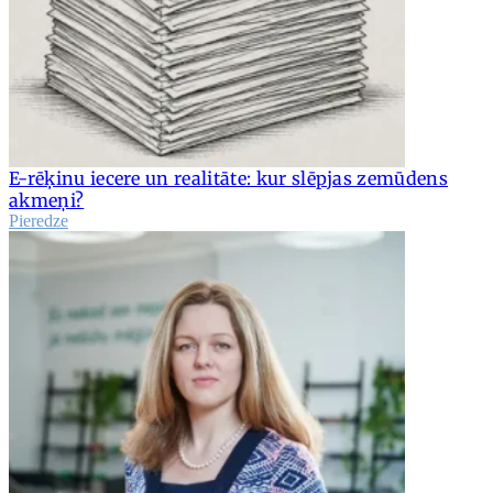
E-rēķinu iecere un realitāte: kur slēpjas zemūdens
akmeņi?
Pieredze