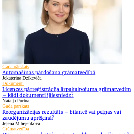
Gada pārskats
Automašīnas pārdošana grāmatvedībā
Jekaterina Dzikeviča
Dokumenti
Licences pārreģistrācija ārpakalpojuma grāmatvedim
– kādi dokumenti jāiesniedz?
Nataļja Puriņa
Gada pārskats
Reorganizācijas rezultāts – bilancē vai peļņas vai
zaudējumu aprēķinā?
Jeļena Mihejenkova
Grāmatvedība