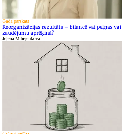
Gada pārskats
Reorganizācijas rezultāts – bilancē vai peļņas vai
zaudējumu aprēķinā?
Jeļena Mihejenkova
Grāmatvedība