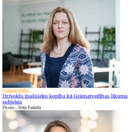
Grāmatvedība
Dzīvokļu īpašnieku kopība kā Grāmatvedības likuma
subjekts
Dr.oec., Ivita Faituša