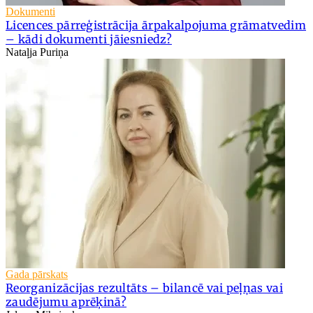
Dokumenti
Licences pārreģistrācija ārpakalpojuma grāmatvedim
– kādi dokumenti jāiesniedz?
Nataļja Puriņa
Gada pārskats
Reorganizācijas rezultāts – bilancē vai peļņas vai
zaudējumu aprēķinā?