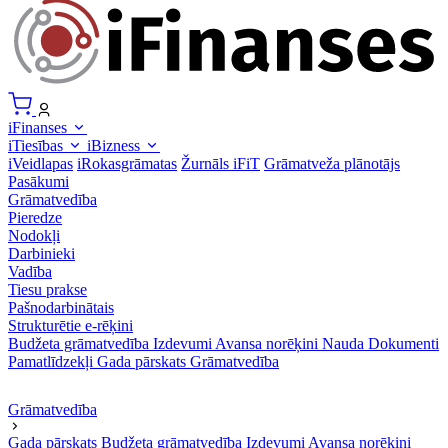
iFinanses
iTiesības
iBizness
iVeidlapas
iRokasgrāmatas
Žurnāls iFiT
Grāmatveža plānotājs
Pasākumi
Grāmatvedība
Pieredze
Nodokļi
Darbinieki
Vadība
Tiesu prakse
Pašnodarbinātais
Strukturētie e-rēķini
Budžeta grāmatvedība
Izdevumi
Avansa norēķini
Nauda
Dokumenti
Pamatlīdzekļi
Gada pārskats
Grāmatvedība
Grāmatvedība
Gada pārskats
Budžeta grāmatvedība
Izdevumi
Avansa norēķini