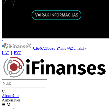
<
67280693
info@iZurnali.lv
LAT
|
РУС
Abonēšana
Autorizēties