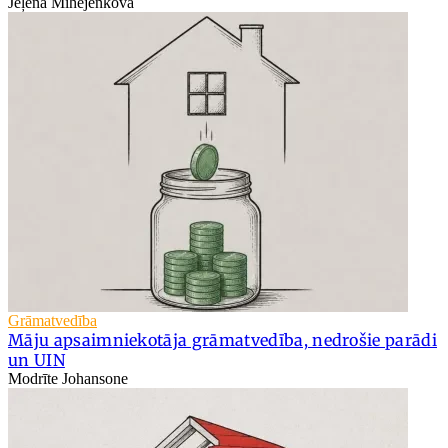
Jeļena Mihejenkova
Grāmatvedība
Māju apsaimniekotāja grāmatvedība, nedrošie parādi
un UIN
Modrīte Johansone