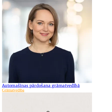
Automašīnas pārdošana grāmatvedībā
Grāmatvedība