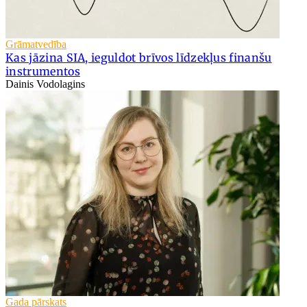
Grāmatvedība
Kas jāzina SIA, ieguldot brīvos līdzekļus finanšu
instrumentos
Dainis Vodolagins
Gada pārskats