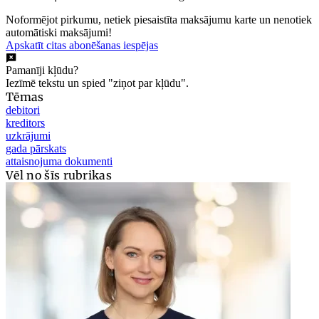
Noformējot pirkumu, netiek piesaistīta maksājumu karte un nenotiek
automātiski maksājumi!
Apskatīt citas abonēšanas iespējas
Pamanīji kļūdu?
Iezīmē tekstu un spied "ziņot par kļūdu".
Tēmas
debitori
kreditors
uzkrājumi
gada pārskats
attaisnojuma dokumenti
Vēl no šīs rubrikas