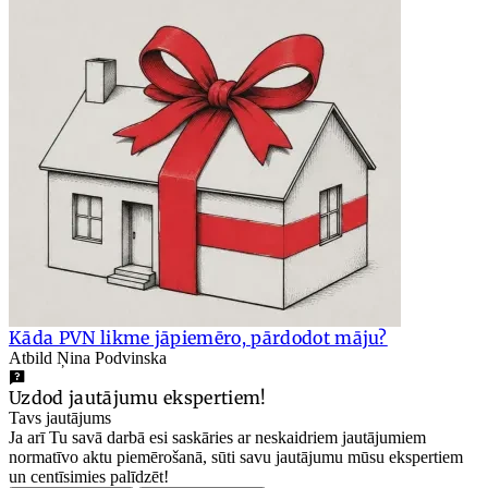
Kāda PVN likme jāpiemēro, pārdodot māju?
Atbild Ņina Podvinska
Uzdod jautājumu ekspertiem!
Tavs jautājums
Ja arī Tu savā darbā esi saskāries ar neskaidriem jautājumiem
normatīvo aktu piemērošanā, sūti savu jautājumu mūsu ekspertiem
un centīsimies palīdzēt!