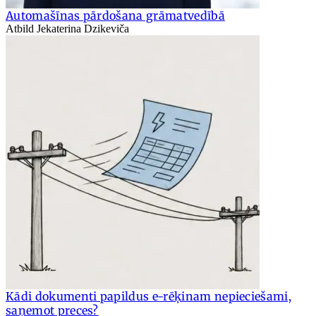
Automašīnas pārdošana grāmatvedībā
Atbild Jekaterina Dzikeviča
Kādi dokumenti papildus e-rēķinam nepieciešami,
saņemot preces?