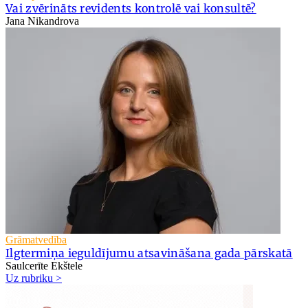
Vai zvērināts revidents kontrolē vai konsultē?
Jana Nikandrova
Grāmatvedība
Ilgtermiņa ieguldījumu atsavināšana gada pārskatā
Saulcerīte Ekštele
Uz rubriku >