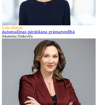
Gada pārskats
Automašīnas pārdošana grāmatvedībā
Jekaterina Dzikeviča