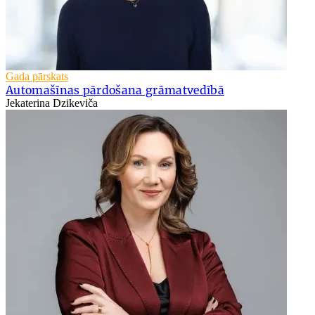
Gada pārskats
Automašīnas pārdošana grāmatvedībā
Jekaterina Dzikeviča