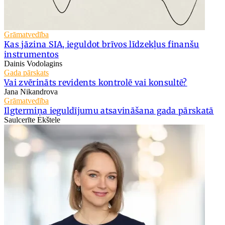
Grāmatvedība
Kas jāzina SIA, ieguldot brīvos līdzekļus finanšu
instrumentos
Dainis Vodolagins
Gada pārskats
Vai zvērināts revidents kontrolē vai konsultē?
Jana Nikandrova
Grāmatvedība
Ilgtermiņa ieguldījumu atsavināšana gada pārskatā
Saulcerīte Ekštele