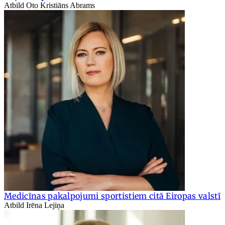
Atbild Oto Kristiāns Abrams
Medicīnas pakalpojumi sportistiem citā Eiropas valstī
Atbild Irēna Lejiņa