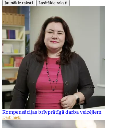
Jaunākie raksti
Lasītākie raksti
Kompensācijas brīvprātīgā darba veicējiem
Darbinieki