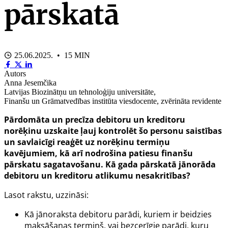
pārskatā
25.06.2025. • 15 MIN
Autors
Anna Jesemčika
Latvijas Biozinātņu un tehnoloģiju universitāte,
Finanšu un Grāmatvedības institūta viesdocente, zvērināta revidente
Pārdomāta un precīza debitoru un kreditoru
norēķinu uzskaite ļauj kontrolēt šo personu saistības
un savlaicīgi reaģēt uz norēķinu termiņu
kavējumiem, kā arī nodrošina patiesu finanšu
pārskatu sagatavošanu. Kā gada pārskatā jānorāda
debitoru un kreditoru atlikumu nesakritības?
Lasot rakstu, uzzināsi:
Kā jānoraksta debitoru parādi, kuriem ir beidzies
maksāšanas termiņš, vai bezcerīgie parādi, kuru