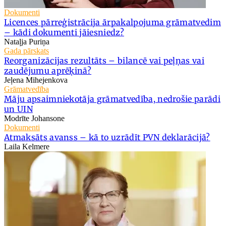
Dokumenti
Licences pārreģistrācija ārpakalpojuma grāmatvedim
– kādi dokumenti jāiesniedz?
Nataļja Puriņa
Gada pārskats
Reorganizācijas rezultāts – bilancē vai peļņas vai
zaudējumu aprēķinā?
Jeļena Mihejenkova
Grāmatvedība
Māju apsaimniekotāja grāmatvedība, nedrošie parādi
un UIN
Modrīte Johansone
Dokumenti
Atmaksāts avanss – kā to uzrādīt PVN deklarācijā?
Laila Kelmere