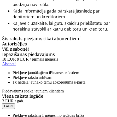
piedziņa nav reāla.
Kāda informācija gada pārskatā jāsniedz par
debitoriem un kreditoriem.
Kā jāveic uzskaite, lai gūtu skaidru priekšstatu par
norēķinu stāvokli ar katru debitoru un kreditoru.
Šis raksts pieejams tikai abonentiem!
Autorizējies
Vēl neabonē?
Iepazīšanās piedāvājums
18 EUR
9 EUR
/ pirmais mēnesis
Abonēt!
Piekļuve jaunākajiem iFinanses rakstiem
Piekļuve rakstu arhīvam
1x nedēļā jaunāko tēmu apkopojums e-pastā
Piedāvājums spēkā jauniem klientiem
Viena raksta iegāde
3 EUR
/ gab.
Lasīt!
Piekļuve rakstam 1 mēnesi no iegādes brīža