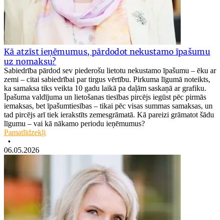
Kā atzīst ieņēmumus, pārdodot nekustamo īpašumu
uz nomaksu?
Sabiedrība pārdod sev piederošu lietotu nekustamo īpašumu – ēku ar
zemi – citai sabiedrībai par tirgus vērtību. Pirkuma līgumā noteikts,
ka samaksa tiks veikta 10 gadu laikā pa daļām saskaņā ar grafiku.
Īpašuma valdījuma un lietošanas tiesības pircējs iegūst pēc pirmās
iemaksas, bet īpašumtiesības – tikai pēc visas summas samaksas, un
tad pircējs arī tiek ierakstīts zemesgrāmatā. Kā pareizi grāmatot šādu
līgumu – vai kā nākamo periodu ieņēmumus?
Pamatlīdzekļi
•
06.05.2026