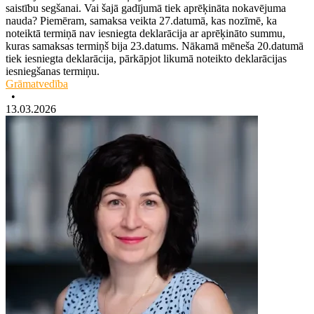
saistību segšanai. Vai šajā gadījumā tiek aprēķināta nokavējuma
nauda? Piemēram, samaksa veikta 27.datumā, kas nozīmē, ka
noteiktā termiņā nav iesniegta deklarācija ar aprēķināto summu,
kuras samaksas termiņš bija 23.datums. Nākamā mēneša 20.datumā
tiek iesniegta deklarācija, pārkāpjot likumā noteikto deklarācijas
iesniegšanas termiņu.
Grāmatvedība
•
13.03.2026