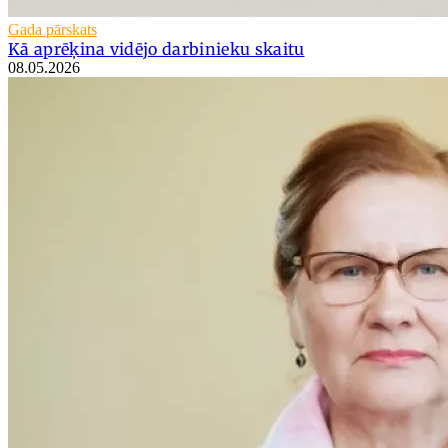
Gada pārskats
Kā aprēķina vidējo darbinieku skaitu
08.05.2026