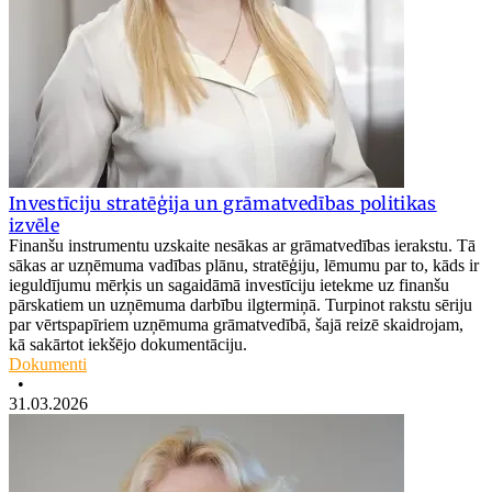
Investīciju stratēģija un grāmatvedības politikas
izvēle
Finanšu instrumentu uzskaite nesākas ar grāmatvedības ierakstu. Tā
sākas ar uzņēmuma vadības plānu, stratēģiju, lēmumu par to, kāds ir
ieguldījumu mērķis un sagaidāmā investīciju ietekme uz finanšu
pārskatiem un uzņēmuma darbību ilgtermiņā. Turpinot rakstu sēriju
par vērtspapīriem uzņēmuma grāmatvedībā, šajā reizē skaidrojam,
kā sakārtot iekšējo dokumentāciju.
Dokumenti
•
31.03.2026