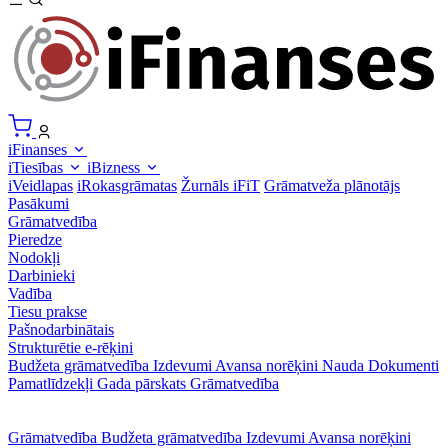
iFinanses
iTiesības
iBizness
iVeidlapas
iRokasgrāmatas
Žurnāls iFiT
Grāmatveža plānotājs
Pasākumi
Grāmatvedība
Pieredze
Nodokļi
Darbinieki
Vadība
Tiesu prakse
Pašnodarbinātais
Strukturētie e-rēķini
Budžeta grāmatvedība
Izdevumi
Avansa norēķini
Nauda
Dokumenti
Pamatlīdzekļi
Gada pārskats
Grāmatvedība
Grāmatvedība
Budžeta grāmatvedība
Izdevumi
Avansa norēķini