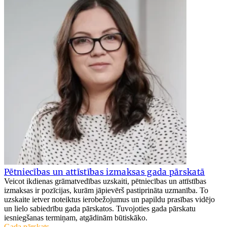
Pētniecības un attīstības izmaksas gada pārskatā
Veicot ikdienas grāmatvedības uzskaiti, pētniecības un attīstības
izmaksas ir pozīcijas, kurām jāpievērš pastiprināta uzmanība. To
uzskaite ietver noteiktus ierobežojumus un papildu prasības vidējo
un lielo sabiedrību gada pārskatos. Tuvojoties gada pārskatu
iesniegšanas termiņam, atgādinām būtiskāko.
Gada pārskats