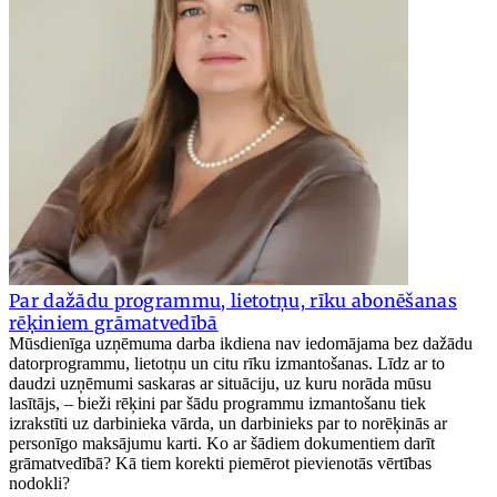
Par dažādu programmu, lietotņu, rīku abonēšanas
rēķiniem grāmatvedībā
Mūsdienīga uzņēmuma darba ikdiena nav iedomājama bez dažādu
datorprogrammu, lietotņu un citu rīku izmantošanas. Līdz ar to
daudzi uzņēmumi saskaras ar situāciju, uz kuru norāda mūsu
lasītājs, – bieži rēķini par šādu programmu izmantošanu tiek
izrakstīti uz darbinieka vārda, un darbinieks par to norēķinās ar
personīgo maksājumu karti. Ko ar šādiem dokumentiem darīt
grāmatvedībā? Kā tiem korekti piemērot pievienotās vērtības
nodokli?