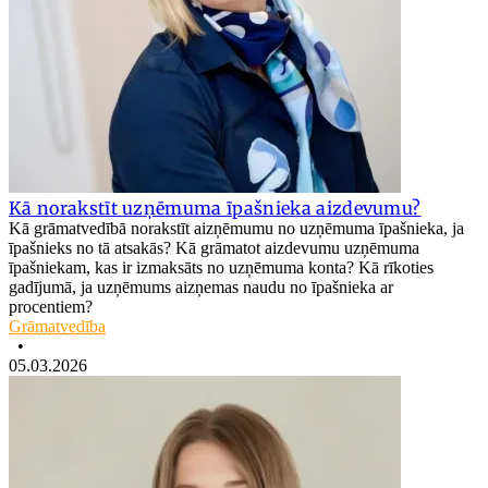
Kā norakstīt uzņēmuma īpašnieka aizdevumu?
Kā grāmatvedībā norakstīt aizņēmumu no uzņēmuma īpašnieka, ja
īpašnieks no tā atsakās? Kā grāmatot aizdevumu uzņēmuma
īpašniekam, kas ir izmaksāts no uzņēmuma konta? Kā rīkoties
gadījumā, ja uzņēmums aizņemas naudu no īpašnieka ar
procentiem?
Grāmatvedība
•
05.03.2026