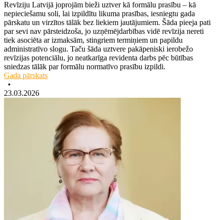
Revīziju Latvijā joprojām bieži uztver kā formālu prasību – kā
nepieciešamu soli, lai izpildītu likuma prasības, iesniegtu gada
pārskatu un virzītos tālāk bez liekiem jautājumiem. Šāda pieeja pati
par sevi nav pārsteidzoša, jo uzņēmējdarbības vidē revīzija nereti
tiek asociēta ar izmaksām, stingriem termiņiem un papildu
administratīvo slogu. Taču šāda uztvere pakāpeniski ierobežo
revīzijas potenciālu, jo neatkarīga revidenta darbs pēc būtības
sniedzas tālāk par formālu normatīvo prasību izpildi.
Gada pārskats
•
23.03.2026