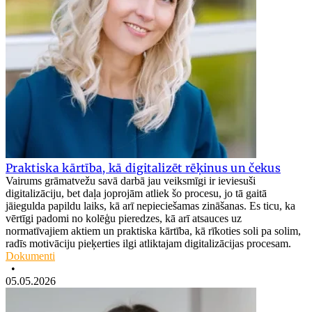
Praktiska kārtība, kā digitalizēt rēķinus un čekus
Vairums grāmatvežu savā darbā jau veiksmīgi ir ieviesuši
digitalizāciju, bet daļa joprojām atliek šo procesu, jo tā gaitā
jāiegulda papildu laiks, kā arī nepieciešamas zināšanas. Es ticu, ka
vērtīgi padomi no kolēģu pieredzes, kā arī atsauces uz
normatīvajiem aktiem un praktiska kārtība, kā rīkoties soli pa solim,
radīs motivāciju pieķerties ilgi atliktajam digitalizācijas procesam.
Dokumenti
•
05.05.2026