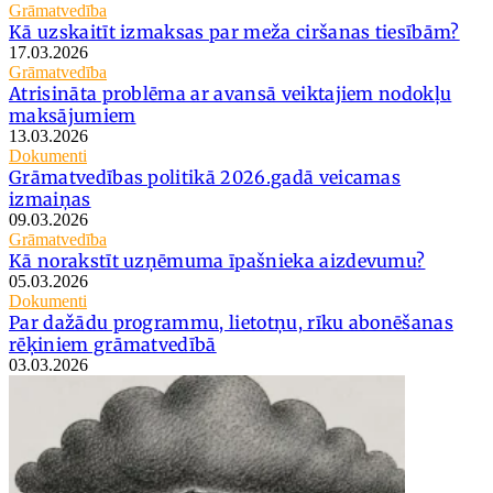
Grāmatvedība
Kā uzskaitīt izmaksas par meža ciršanas tiesībām?
17.03.2026
Grāmatvedība
Atrisināta problēma ar avansā veiktajiem nodokļu
maksājumiem
13.03.2026
Dokumenti
Grāmatvedības politikā 2026.gadā veicamas
izmaiņas
09.03.2026
Grāmatvedība
Kā norakstīt uzņēmuma īpašnieka aizdevumu?
05.03.2026
Dokumenti
Par dažādu programmu, lietotņu, rīku abonēšanas
rēķiniem grāmatvedībā
03.03.2026