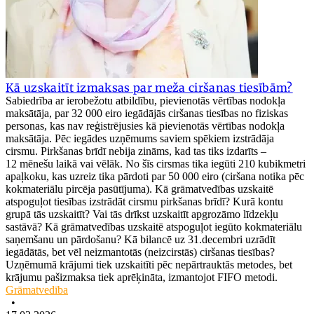
Kā uzskaitīt izmaksas par meža ciršanas tiesībām?
Sabiedrība ar ierobežotu atbildību, pievienotās vērtības nodokļa
maksātāja, par 32 000 eiro iegādājās ciršanas tiesības no fiziskas
personas, kas nav reģistrējusies kā pievienotās vērtības nodokļa
maksātāja. Pēc iegādes uzņēmums saviem spēkiem izstrādāja
cirsmu. Pirkšanas brīdī nebija zināms, kad tas tiks izdarīts –
12 mēnešu laikā vai vēlāk. No šīs cirsmas tika iegūti 210 kubikmetri
apaļkoku, kas uzreiz tika pārdoti par 50 000 eiro (ciršana notika pēc
kokmateriālu pircēja pasūtījuma). Kā grāmatvedības uzskaitē
atspoguļot tiesības izstrādāt cirsmu pirkšanas brīdī? Kurā kontu
grupā tās uzskaitīt? Vai tās drīkst uzskaitīt apgrozāmo līdzekļu
sastāvā? Kā grāmatvedības uzskaitē atspoguļot iegūto kokmateriālu
saņemšanu un pārdošanu? Kā bilancē uz 31.decembri uzrādīt
iegādātās, bet vēl neizmantotās (neizcirstās) ciršanas tiesības?
Uzņēmumā krājumi tiek uzskaitīti pēc nepārtrauktās metodes, bet
krājumu pašizmaksa tiek aprēķināta, izmantojot FIFO metodi.
Grāmatvedība
•