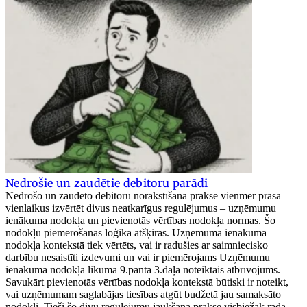
Nedrošie un zaudētie debitoru parādi
Nedrošo un zaudēto debitoru norakstīšana praksē vienmēr prasa
vienlaikus izvērtēt divus neatkarīgus regulējumus – uzņēmumu
ienākuma nodokļa un pievienotās vērtības nodokļa normas. Šo
nodokļu piemērošanas loģika atšķiras. Uzņēmuma ienākuma
nodokļa kontekstā tiek vērtēts, vai ir radušies ar saimniecisko
darbību nesaistīti izdevumi un vai ir piemērojams Uzņēmumu
ienākuma nodokļa likuma 9.panta 3.daļā noteiktais atbrīvojums.
Savukārt pievienotās vērtības nodokļa kontekstā būtiski ir noteikt,
vai uzņēmumam saglabājas tiesības atgūt budžetā jau samaksāto
nodokli. Tieši šo divu regulējumu jaukšana praksē visbiežāk rada