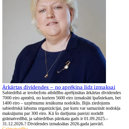
Ārkārtas dividendes – no aprēķina līdz izmaksai
Sabiedrībā ar ierobežotu atbildību aprēķinātas ārkārtas dividendes
7000 eiro apmērā, no kuriem 5600 eiro izmaksāti īpašniekam, bet
1400 eiro – uzņēmumu ienākuma nodoklis. Bijis ziedojums
sabiedriskā labuma organizācijai, par kuru var samazināt nodokļa
maksājumu par 300 eiro. Kā šo darījumu pareizi norādīt
grāmatvedībā, ja sabiedrības pārskata gads ir 01.09.2025.–
31.12.2026.? Dividendes izmaksātas 2026.gada janvārī.
Grāmatvedība