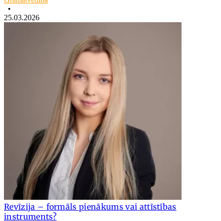
•
25.03.2026
Revīzija – formāls pienākums vai attīstības
instruments?