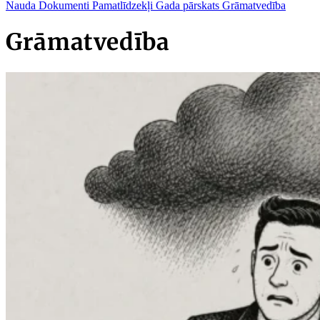
Nauda
Dokumenti
Pamatlīdzekļi
Gada pārskats
Grāmatvedība
Grāmatvedība