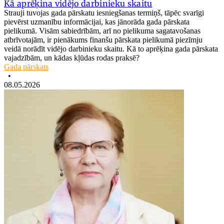
Kā aprēķina vidējo darbinieku skaitu
Strauji tuvojas gada pārskatu iesniegšanas termiņš, tāpēc svarīgi
pievērst uzmanību informācijai, kas jānorāda gada pārskata
pielikumā. Visām sabiedrībām, arī no pielikuma sagatavošanas
atbrīvotajām, ir pienākums finanšu pārskata pielikumā piezīmju
veidā norādīt vidējo darbinieku skaitu. Kā to aprēķina gada pārskata
vajadzībām, un kādas kļūdas rodas praksē?
Gada pārskats
•
08.05.2026