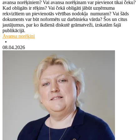
avansa norēķiniem? Vai avansa norēķinam var pievienot tikai čeku?
Kad obligāts ir rēķins? Vai čekā obligāti jābūt uzņēmuma
rekvizītiem un pievienotās vērtības nodokļa numuram? Vai šāds
dokuments var būt noformēts uz darbinieka vārda? Šos un citus
jautājumus, par ko ikdienā diskutē grāmatveži, izskatām šajā
publikācijā.
Avansa norēķini
•
08.04.2026