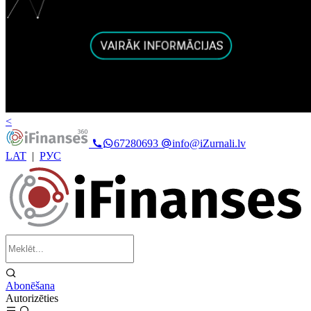
<
67280693
info@iZurnali.lv
LAT
|
РУС
Abonēšana
Autorizēties