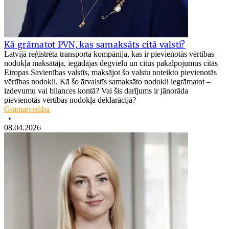
Kā grāmatot PVN, kas samaksāts citā valstī?
Latvijā reģistrēta transporta kompānija, kas ir pievienotās vērtības
nodokļa maksātāja, iegādājas degvielu un citus pakalpojumus citās
Eiropas Savienības valstīs, maksājot šo valstu noteikto pievienotās
vērtības nodokli. Kā šo ārvalstīs samaksāto nodokli iegrāmatot –
izdevumu vai bilances kontā? Vai šis darījums ir jānorāda
pievienotās vērtības nodokļa deklarācijā?
Grāmatvedība
•
08.04.2026