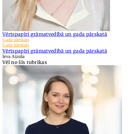
Vērtspapīri grāmatvedībā un gada pārskatā
Gada pārskats
Gada pārskats
Vērtspapīri grāmatvedībā un gada pārskatā
Ieva Aizsila
Vēl no šīs rubrikas