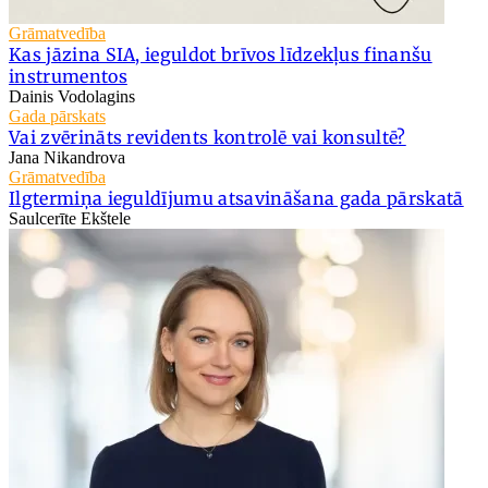
Grāmatvedība
Kas jāzina SIA, ieguldot brīvos līdzekļus finanšu
instrumentos
Dainis Vodolagins
Gada pārskats
Vai zvērināts revidents kontrolē vai konsultē?
Jana Nikandrova
Grāmatvedība
Ilgtermiņa ieguldījumu atsavināšana gada pārskatā
Saulcerīte Ekštele