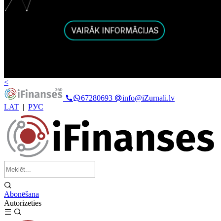
<
67280693
info@iZurnali.lv
LAT
|
РУС
Abonēšana
Autorizēties