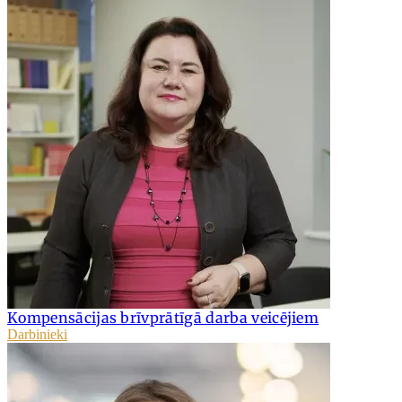
Kompensācijas brīvprātīgā darba veicējiem
Darbinieki