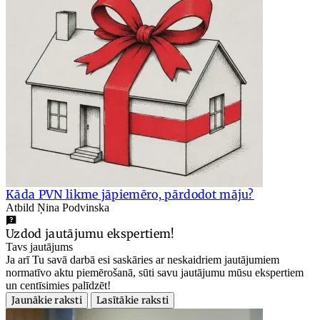
Kāda PVN likme jāpiemēro, pārdodot māju?
Atbild Ņina Podvinska
Uzdod jautājumu ekspertiem!
Tavs jautājums
Ja arī Tu savā darbā esi saskāries ar neskaidriem jautājumiem
normatīvo aktu piemērošanā, sūti savu jautājumu mūsu ekspertiem
un centīsimies palīdzēt!
Jaunākie raksti
Lasītākie raksti