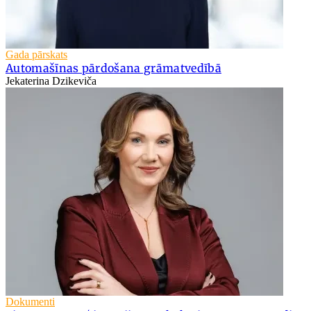
Gada pārskats
Automašīnas pārdošana grāmatvedībā
Jekaterina Dzikeviča
Dokumenti