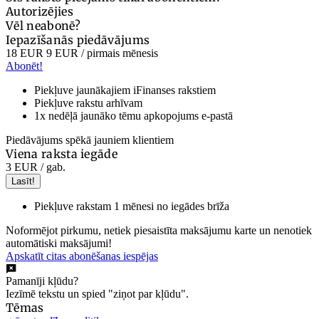
Autorizējies
Vēl neabonē?
Iepazīšanās piedāvājums
18 EUR
9 EUR
/ pirmais mēnesis
Abonēt!
Piekļuve jaunākajiem iFinanses rakstiem
Piekļuve rakstu arhīvam
1x nedēļā jaunāko tēmu apkopojums e-pastā
Piedāvājums spēkā jauniem klientiem
Viena raksta iegāde
3 EUR
/ gab.
Lasīt!
Piekļuve rakstam 1 mēnesi no iegādes brīža
Noformējot pirkumu, netiek piesaistīta maksājumu karte un nenotiek
automātiski maksājumi!
Apskatīt citas abonēšanas iespējas
Pamanīji kļūdu?
Iezīmē tekstu un spied "ziņot par kļūdu".
Tēmas