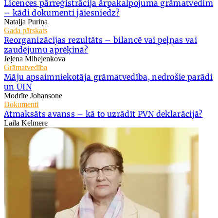
Licences pārreģistrācija ārpakalpojuma grāmatvedim
– kādi dokumenti jāiesniedz?
Nataļja Puriņa
Gada pārskats
Reorganizācijas rezultāts – bilancē vai peļņas vai
zaudējumu aprēķinā?
Jeļena Mihejenkova
Grāmatvedība
Māju apsaimniekotāja grāmatvedība, nedrošie parādi
un UIN
Modrīte Johansone
Dokumenti
Atmaksāts avanss – kā to uzrādīt PVN deklarācijā?
Laila Kelmere