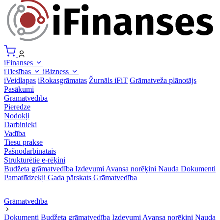
iFinanses
iTiesības
iBizness
iVeidlapas
iRokasgrāmatas
Žurnāls iFiT
Grāmatveža plānotājs
Pasākumi
Grāmatvedība
Pieredze
Nodokļi
Darbinieki
Vadība
Tiesu prakse
Pašnodarbinātais
Strukturētie e-rēķini
Budžeta grāmatvedība
Izdevumi
Avansa norēķini
Nauda
Dokumenti
Pamatlīdzekļi
Gada pārskats
Grāmatvedība
Grāmatvedība
Dokumenti
Budžeta grāmatvedība
Izdevumi
Avansa norēķini
Nauda