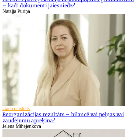
– kādi dokumenti jāiesniedz?
Nataļja Puriņa
Gada pārskats
Reorganizācijas rezultāts – bilancē vai peļņas vai
zaudējumu aprēķinā?
Jeļena Mihejenkova