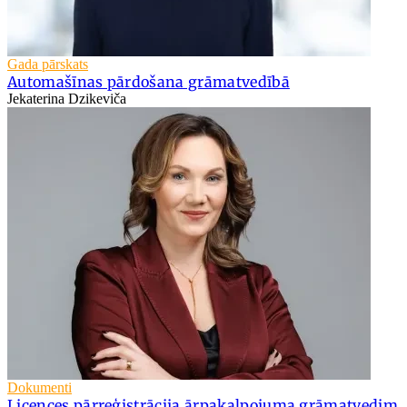
Gada pārskats
Automašīnas pārdošana grāmatvedībā
Jekaterina Dzikeviča
Dokumenti
Licences pārreģistrācija ārpakalpojuma grāmatvedim