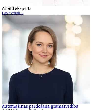
Atbild eksperts
Lasīt vairāk >
Automašīnas pārdošana grāmatvedībā