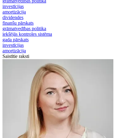
grāmatvedības politika
investīcijas
amortizācija
dividendes
finanšu pārskats
grāmatvedības politika
iekšējās kontroles sistēma
gada pārskats
investīcijas
amortizācija
Saistītie raksti