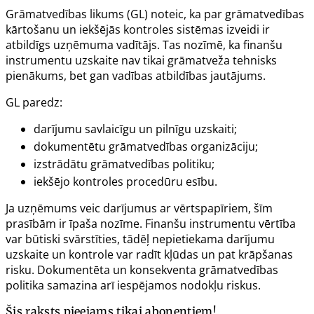
Grāmatvedības likums
(GL) noteic, ka par grāmatvedības
kārtošanu un iekšējās kontroles sistēmas izveidi ir
atbildīgs uzņēmuma vadītājs. Tas nozīmē, ka finanšu
instrumentu uzskaite nav tikai grāmatveža tehnisks
pienākums, bet gan vadības atbildības jautājums.
GL paredz:
darījumu savlaicīgu un pilnīgu uzskaiti;
dokumentētu grāmatvedības organizāciju;
izstrādātu grāmatvedības politiku;
iekšējo kontroles procedūru esību.
Ja uzņēmums veic darījumus ar vērtspapīriem, šīm
prasībām ir īpaša nozīme. Finanšu instrumentu vērtība
var būtiski svārstīties, tādēļ nepietiekama darījumu
uzskaite un kontrole var radīt kļūdas un pat krāpšanas
risku. Dokumentēta un konsekventa grāmatvedības
politika samazina arī iespējamos nodokļu riskus.
Šis raksts pieejams tikai abonentiem!