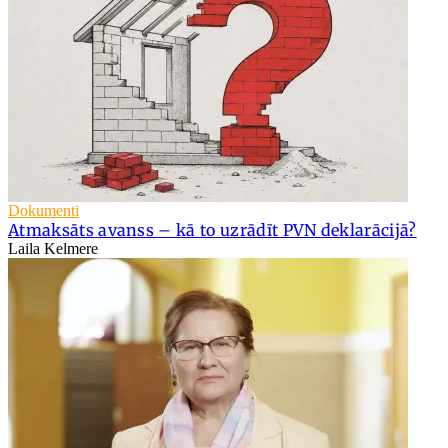
Dokumenti
Atmaksāts avanss – kā to uzrādīt PVN deklarācijā?
Laila Kelmere