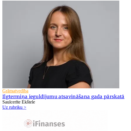
Grāmatvedība
Ilgtermiņa ieguldījumu atsavināšana gada pārskatā
Saulcerīte Ekštele
Uz rubriku >