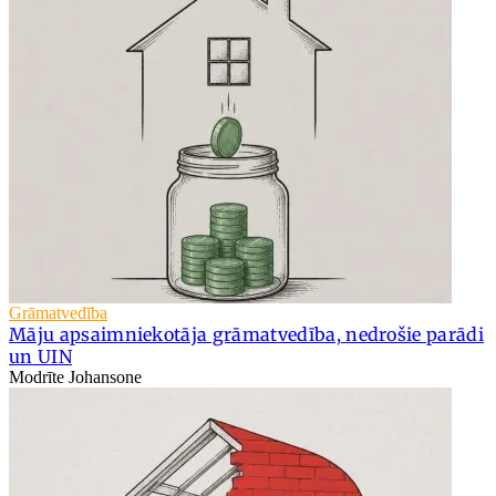
Grāmatvedība
Māju apsaimniekotāja grāmatvedība, nedrošie parādi
un UIN
Modrīte Johansone