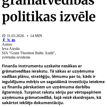
politikas izvēle
31.03.2026. • 14 MIN
Autors
Ieva Aizsila
SIA "Grant Thornton Baltic Audit",
zvērināta revidente
Finanšu instrumentu uzskaite nesākas ar
grāmatvedības ierakstu. Tā sākas ar uzņēmuma
vadības plānu, stratēģiju, lēmumu par to, kāds ir
ieguldījumu mērķis un sagaidāmā investīciju ietekme
uz finanšu pārskatiem un uzņēmuma darbību
ilgtermiņā. Turpinot rakstu sēriju par vērtspapīriem
uzņēmuma grāmatvedībā, šajā reizē skaidrojam, kā
sakārtot iekšējo dokumentāciju.