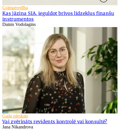
Grāmatvedība
Kas jāzina SIA, ieguldot brīvos līdzekļus finanšu
instrumentos
Dainis Vodolagins
Gada pārskats
Vai zvērināts revidents kontrolē vai konsultē?
Jana Nikandrova