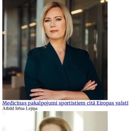
Medicīnas pakalpojumi sportistiem citā Eiropas valstī
Atbild Irēna Lejiņa