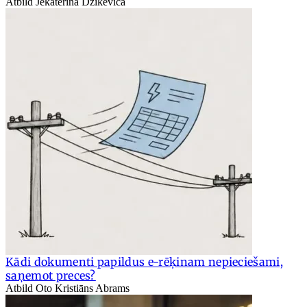
Atbild Jekaterina Dzikeviča
Kādi dokumenti papildus e-rēķinam nepieciešami,
saņemot preces?
Atbild Oto Kristiāns Abrams