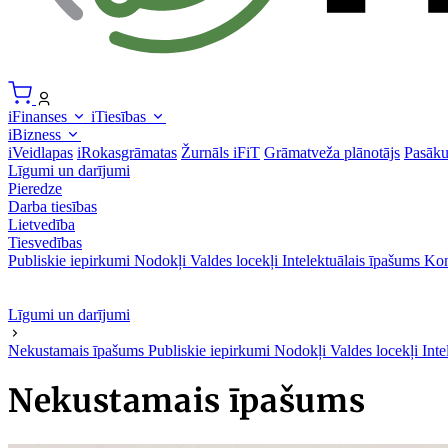
iFinanses
iTiesības
iBizness
iVeidlapas
iRokasgrāmatas
Žurnāls iFiT
Grāmatveža plānotājs
Pasāk
Līgumi un darījumi
Pieredze
Darba tiesības
Lietvedība
Tiesvedības
Publiskie iepirkumi
Nodokļi
Valdes locekļi
Intelektuālais īpašums
Kon
Līgumi un darījumi
Nekustamais īpašums
Publiskie iepirkumi
Nodokļi
Valdes locekļi
Inte
Nekustamais īpašums