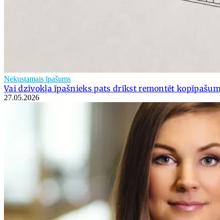
Nekustamais īpašums
Vai dzīvokļa īpašnieks pats drīkst remontēt kopīpašu
27.05.2026