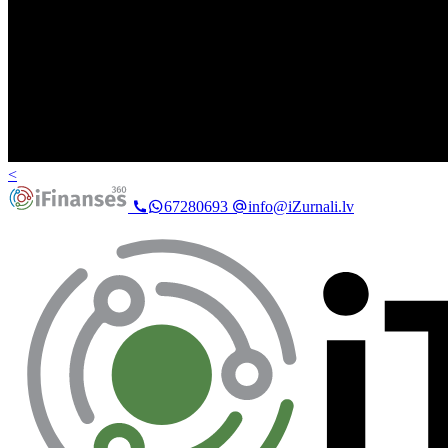
<
67280693
info@iZurnali.lv