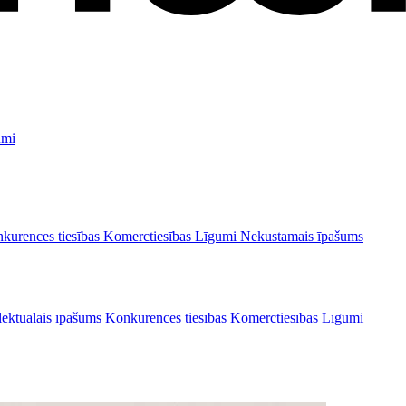
umi
kurences tiesības
Komerctiesības
Līgumi
Nekustamais īpašums
lektuālais īpašums
Konkurences tiesības
Komerctiesības
Līgumi