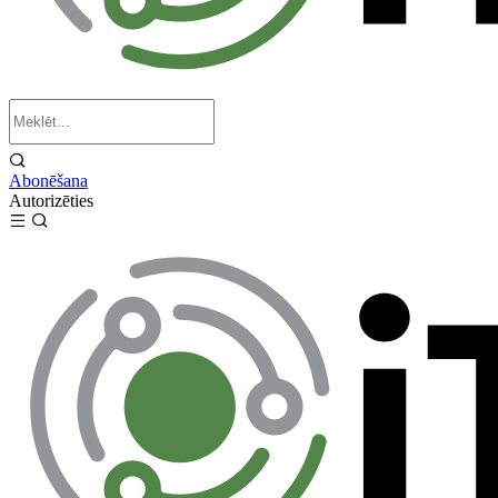
Abonēšana
Autorizēties