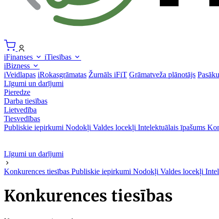
iFinanses
iTiesības
iBizness
iVeidlapas
iRokasgrāmatas
Žurnāls iFiT
Grāmatveža plānotājs
Pasāk
Līgumi un darījumi
Pieredze
Darba tiesības
Lietvedība
Tiesvedības
Publiskie iepirkumi
Nodokļi
Valdes locekļi
Intelektuālais īpašums
Kon
Līgumi un darījumi
Konkurences tiesības
Publiskie iepirkumi
Nodokļi
Valdes locekļi
Inte
Konkurences tiesības