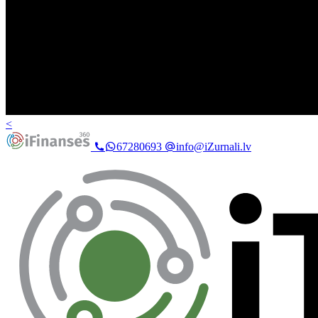
<
67280693
info@iZurnali.lv