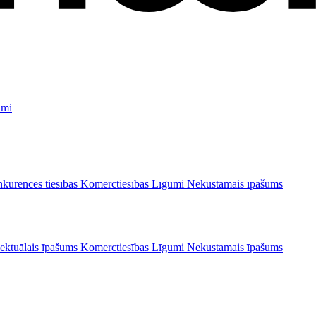
umi
kurences tiesības
Komerctiesības
Līgumi
Nekustamais īpašums
lektuālais īpašums
Komerctiesības
Līgumi
Nekustamais īpašums