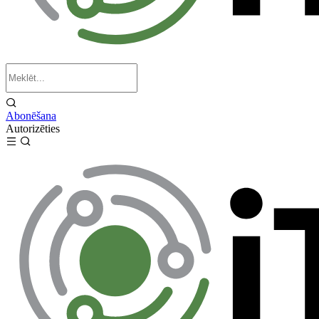
Abonēšana
Autorizēties