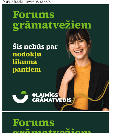
Nav atrasts neviens raksts