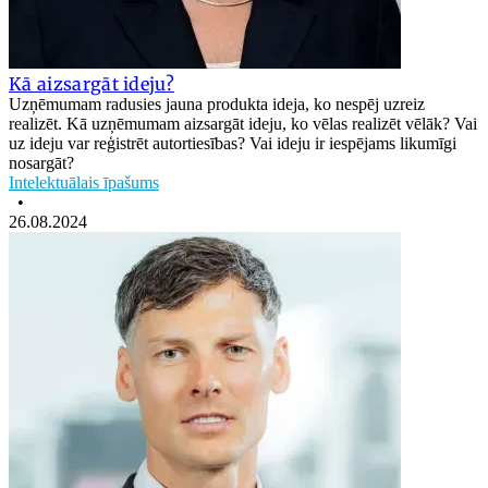
Kā aizsargāt ideju?
Uzņēmumam radusies jauna produkta ideja, ko nespēj uzreiz
realizēt. Kā uzņēmumam aizsargāt ideju, ko vēlas realizēt vēlāk? Vai
uz ideju var reģistrēt autortiesības? Vai ideju ir iespējams likumīgi
nosargāt?
Intelektuālais īpašums
•
26.08.2024