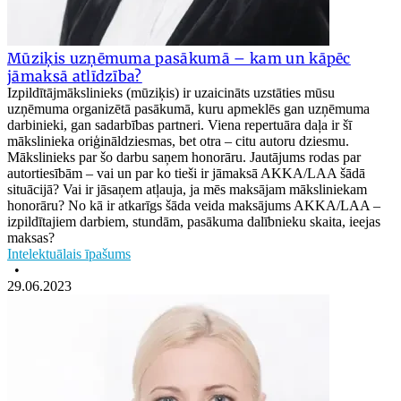
Mūziķis uzņēmuma pasākumā – kam un kāpēc
jāmaksā atlīdzība?
Izpildītājmākslinieks (mūziķis) ir uzaicināts uzstāties mūsu
uzņēmuma organizētā pasākumā, kuru apmeklēs gan uzņēmuma
darbinieki, gan sadarbības partneri. Viena repertuāra daļa ir šī
mākslinieka oriģināldziesmas, bet otra – citu autoru dziesmu.
Mākslinieks par šo darbu saņem honorāru. Jautājums rodas par
autortiesībām – vai un par ko tieši ir jāmaksā AKKA/LAA šādā
situācijā? Vai ir jāsaņem atļauja, ja mēs maksājam māksliniekam
honorāru? No kā ir atkarīgs šāda veida maksājums AKKA/LAA –
izpildītajiem darbiem, stundām, pasākuma dalībnieku skaita, ieejas
maksas?
Intelektuālais īpašums
•
29.06.2023