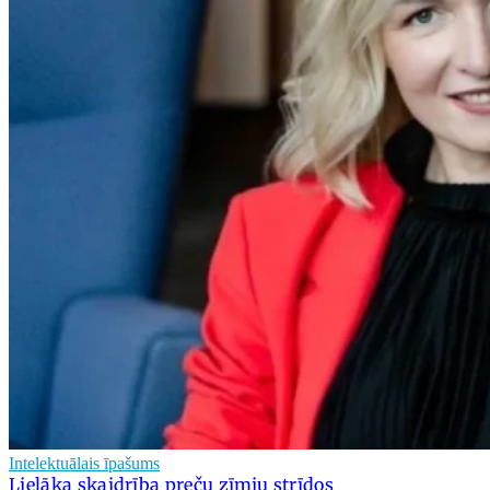
Intelektuālais īpašums
Lielāka skaidrība preču zīmju strīdos