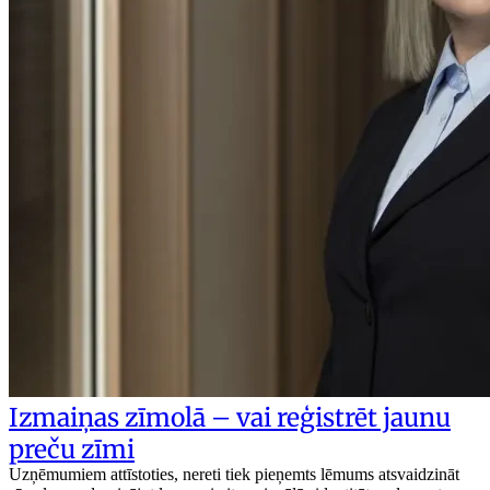
Izmaiņas zīmolā – vai reģistrēt jaunu
preču zīmi
Uzņēmumiem attīstoties, nereti tiek pieņemts lēmums atsvaidzināt