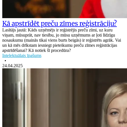
Kā apstrīdēt preču zīmes reģistrāciju?
Lasītājs jautā: Kāds uzņēmējs ir reģistrējis preču zīmi, uz kuru
viņam, mūsuprāt, nav tiesību, jo mūsu uzņēmums ar ļoti līdzīgu
nosaukumu (mainās tikai viens burts beigās) ir reģistrēts agrāk. Vai
un kā mēs drīkstam iesniegt pieteikumu preču zīmes reģistrācijas
apstrīdēšanai? Kā notiek šī procedūra?
Intelektuālais īpašums
•
24.04.2025