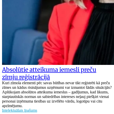
Absolūtie atteikuma iemesli preču
zīmju reģistrācijā
Kuri zīmola elementi pēc savas būtības nevar tikt reģistrēti kā preču
zīmes un kādus risinājumus uzņēmumi var izmantot šādās situācijās?
Aplūkojam absolūtos atteikuma iemeslus – gadījumus, kad likums,
starptautiskās normas un sabiedrības intereses neļauj piešķirt vienai
personai izņēmuma tiesības uz izvēlēto vārdu, logotipu vai citu
apzīmējumu.
Intelektuālais īpašums