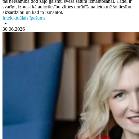
tās neesamība dod zaļo gaismu sveša satura izmantošanai. Tādēļ ir
svarīgi, izprast kā autortiesību zīmes norādīšana ietekmē šo tiesību
aizsardzību un kad to izmantot.
Intelektuālais īpašums
•
30.06.2026