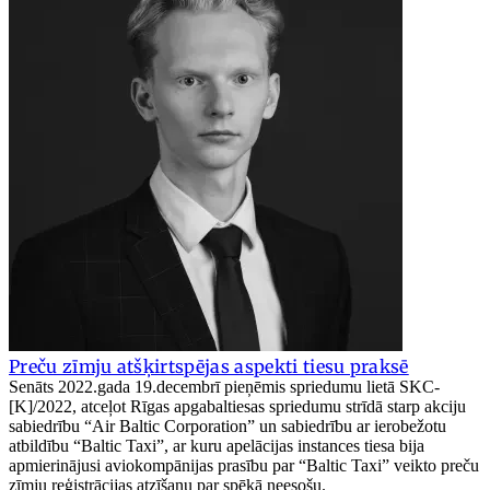
Preču zīmju atšķirtspējas aspekti tiesu praksē
Senāts 2022.gada 19.decembrī pieņēmis spriedumu lietā SKC-
[K]/2022, atceļot Rīgas apgabaltiesas spriedumu strīdā starp akciju
sabiedrību “Air Baltic Corporation” un sabiedrību ar ierobežotu
atbildību “Baltic Taxi”, ar kuru apelācijas instances tiesa bija
apmierinājusi aviokompānijas prasību par “Baltic Taxi” veikto preču
zīmju reģistrācijas atzīšanu par spēkā neesošu.