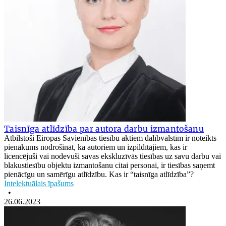
Taisnīga atlīdzība par autora darbu izmantošanu
Atbilstoši Eiropas Savienības tiesību aktiem dalībvalstīm ir noteikts
pienākums nodrošināt, ka autoriem un izpildītājiem, kas ir
licencējuši vai nodevuši savas ekskluzīvās tiesības uz savu darbu vai
blakustiesību objektu izmantošanu citai personai, ir tiesības saņemt
pienācīgu un samērīgu atlīdzību. Kas ir “taisnīga atlīdzība”?
Intelektuālais īpašums
•
26.06.2023