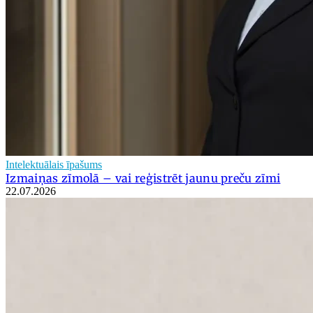
Intelektuālais īpašums
Izmaiņas zīmolā – vai reģistrēt jaunu preču zīmi
22.07.2026