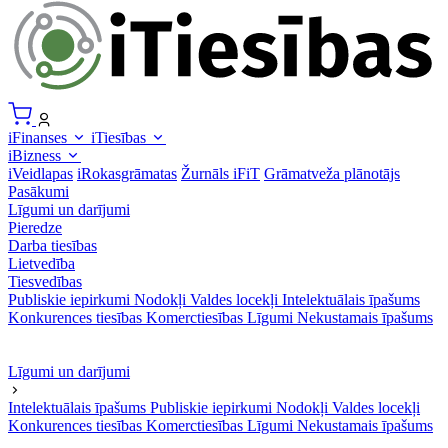
iFinanses
iTiesības
iBizness
iVeidlapas
iRokasgrāmatas
Žurnāls iFiT
Grāmatveža plānotājs
Pasākumi
Līgumi un darījumi
Pieredze
Darba tiesības
Lietvedība
Tiesvedības
Publiskie iepirkumi
Nodokļi
Valdes locekļi
Intelektuālais īpašums
Konkurences tiesības
Komerctiesības
Līgumi
Nekustamais īpašums
Līgumi un darījumi
Intelektuālais īpašums
Publiskie iepirkumi
Nodokļi
Valdes locekļi
Konkurences tiesības
Komerctiesības
Līgumi
Nekustamais īpašums