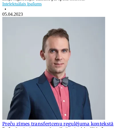
Intelektuālais īpašums
•
05.04.2023
Preču zīmes transfertcenu regulējuma kontekstā