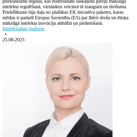
priekšlikumu regulai, kas nodrošinātu saskaņotu pieeju mākslīgā
intelekta regulēšanā, vienlaikus veicinot tā izaugsmi un drošumu.
Priekšlikums bija daļa no plašākas EK iniciatīvu paketes, kuras
mērķis ir padarīt Eiropas Savienību (ES) par līderi droša un ētiska
mākslīgā intelekta inovāciju attīstībā un pielietošanā.
Intelektuālais īpašums
•
25.08.2023