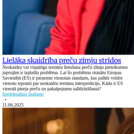
Lielāka skaidrība preču zīmju strīdos
Neskaidru vai vispārīgu terminu lietošana preču zīmju pieteikumos
joprojām ir izplatīta problēma. Lai šo problēmu risinātu Eiropas
Savienībā (ES) ir pieņemts vienotais standarts, kas palīdz veidot
vienotu izpratni par neskaidru terminu interpretāciju. Kāda ir ES
vienotā pieeja preču un pakalpojumu salīdzināšanai?
Intelektuālais īpašums
•
11.06.2025