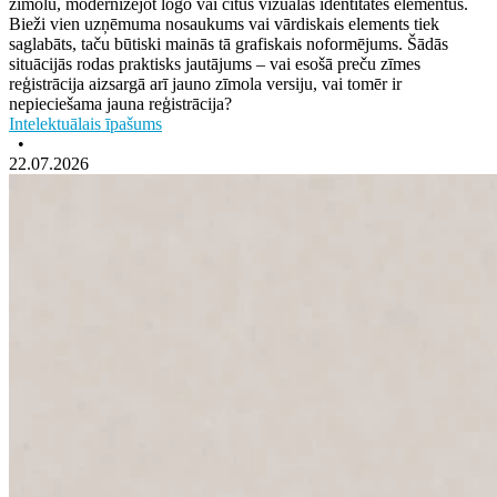
zīmolu, modernizējot logo vai citus vizuālās identitātes elementus.
Bieži vien uzņēmuma nosaukums vai vārdiskais elements tiek
saglabāts, taču būtiski mainās tā grafiskais noformējums. Šādās
situācijās rodas praktisks jautājums – vai esošā preču zīmes
reģistrācija aizsargā arī jauno zīmola versiju, vai tomēr ir
nepieciešama jauna reģistrācija?
Intelektuālais īpašums
•
22.07.2026