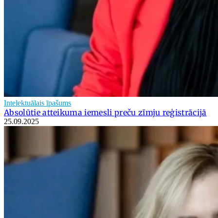
Intelektuālais īpašums
Absolūtie atteikuma iemesli preču zīmju reģistrācijā
25.09.2025