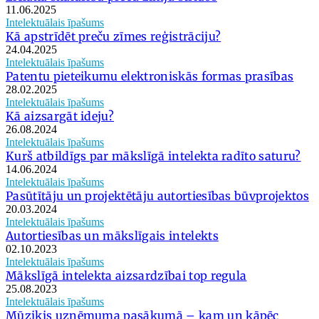
11.06.2025
Intelektuālais īpašums
Kā apstrīdēt preču zīmes reģistrāciju?
24.04.2025
Intelektuālais īpašums
Patentu pieteikumu elektroniskās formas prasības
28.02.2025
Intelektuālais īpašums
Kā aizsargāt ideju?
26.08.2024
Intelektuālais īpašums
Kurš atbildīgs par mākslīgā intelekta radīto saturu?
14.06.2024
Intelektuālais īpašums
Pasūtītāju un projektētāju autortiesības būvprojektos
20.03.2024
Intelektuālais īpašums
Autortiesības un mākslīgais intelekts
02.10.2023
Intelektuālais īpašums
Mākslīgā intelekta aizsardzībai top regula
25.08.2023
Intelektuālais īpašums
Mūziķis uzņēmuma pasākumā – kam un kāpēc