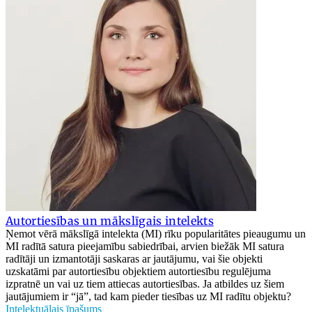
Autortiesības un mākslīgais intelekts
Ņemot vērā mākslīgā intelekta (MI) rīku popularitātes pieaugumu un
MI radītā satura pieejamību sabiedrībai, arvien biežāk MI satura
radītāji un izmantotāji saskaras ar jautājumu, vai šie objekti
uzskatāmi par autortiesību objektiem autortiesību regulējuma
izpratnē un vai uz tiem attiecas autortiesības. Ja atbildes uz šiem
jautājumiem ir “jā”, tad kam pieder tiesības uz MI radītu objektu?
Intelektuālais īpašums