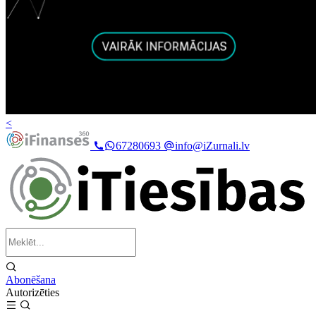
<
67280693
info@iZurnali.lv
Abonēšana
Autorizēties