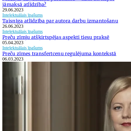
jāmaksā atlīdzība?
29.06.2023
Intelektuālais īpašums
Taisnīga atlīdzība par autora darbu izmantošanu
26.06.2023
Intelektuālais īpašums
Preču zīmju atšķirtspējas aspekti tiesu praksē
05.04.2023
Intelektuālais īpašums
Preču zīmes transfertcenu regulējuma kontekstā
06.03.2023