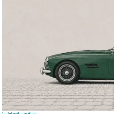
Intelektuālais īpašums