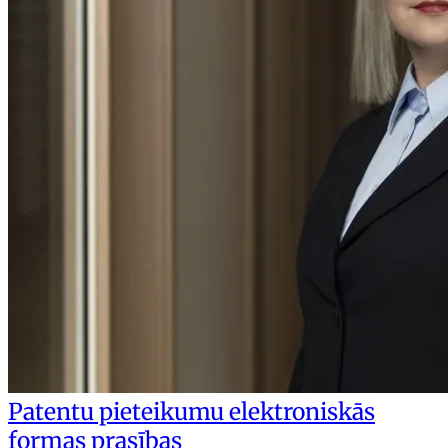
Patentu pieteikumu elektroniskās
formas prasības