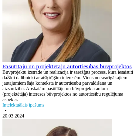
Pasūtītāju un projektētāju autortiesības būvprojektos
Būvprojektu izstrāde un realizācija ir sarežģīts process, kurā iesaistīti
dažādi dalībnieki ar atšķirīgām interesēm. Viens no svarīgākajiem
jautājumiem šajā kontekstā ir autortiesību pārvaldīšana un
aizsardzība. Apskatām pasūtītāju un būvprojekta autora
(projektētāja) intereses būvprojektos no autortiesību regulējuma
aspekta.
Intelektuālais īpašums
•
20.03.2024