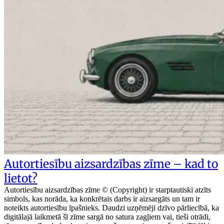
Autortiesību aizsardzības zīme – kad to
lietot?
Autortiesību aizsardzības zīme © (Copyright) ir starptautiski atzīts
simbols, kas norāda, ka konkrētais darbs ir aizsargāts un tam ir
noteikts autortiesību īpašnieks. Daudzi uzņēmēji dzīvo pārliecībā, ka
digitālajā laikmetā šī zīme sargā no satura zagļiem vai, tieši otrādi,