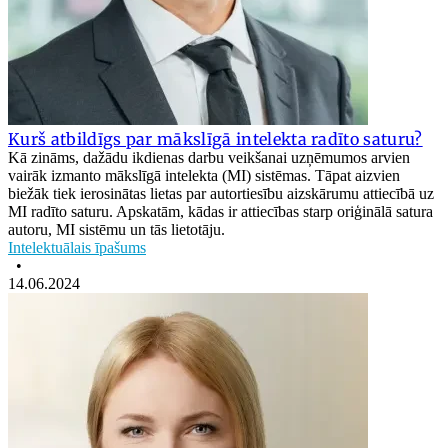
Kurš atbildīgs par mākslīgā intelekta radīto saturu?
Kā zināms, dažādu ikdienas darbu veikšanai uzņēmumos arvien
vairāk izmanto mākslīgā intelekta (MI) sistēmas. Tāpat aizvien
biežāk tiek ierosinātas lietas par autortiesību aizskārumu attiecībā uz
MI radīto saturu. Apskatām, kādas ir attiecības starp oriģinālā satura
autoru, MI sistēmu un tās lietotāju.
Intelektuālais īpašums
•
14.06.2024