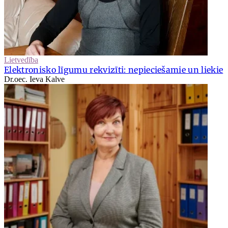
Lietvedība
Elektronisko līgumu rekvizīti: nepieciešamie un liekie
Dr.oec. Ieva Kalve