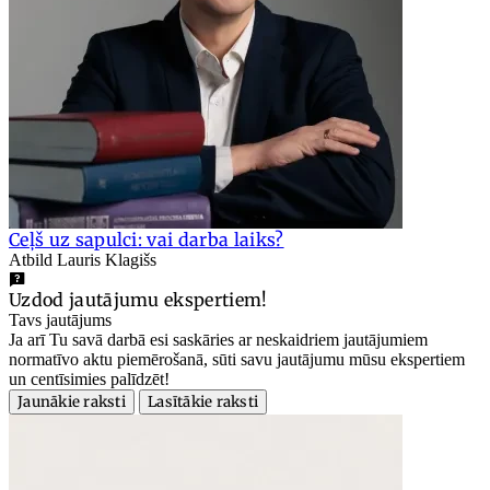
Ceļš uz sapulci: vai darba laiks?
Atbild Lauris Klagišs
Uzdod jautājumu ekspertiem!
Tavs jautājums
Ja arī Tu savā darbā esi saskāries ar neskaidriem jautājumiem
normatīvo aktu piemērošanā, sūti savu jautājumu mūsu ekspertiem
un centīsimies palīdzēt!
Jaunākie raksti
Lasītākie raksti