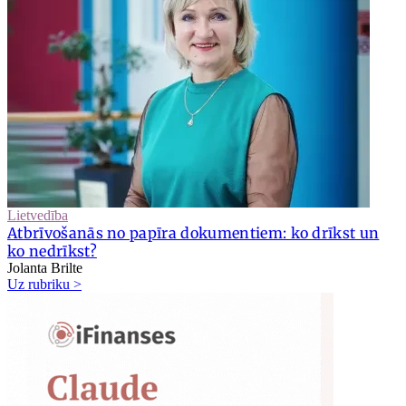
Lietvedība
Atbrīvošanās no papīra dokumentiem: ko drīkst un
ko nedrīkst?
Jolanta Brilte
Uz rubriku >