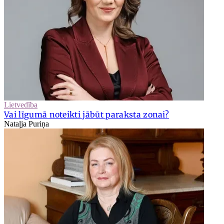
Lietvedība
Vai līgumā noteikti jābūt paraksta zonai?
Nataļja Puriņa