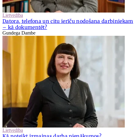
Lietvedība
Datora, telefona un citu ierīču nodošana darbiniekam
– kā dokumentēt?
Gundega Dambe
Lietvedība
Kā noteikt izmaiņas darba pienākumos?