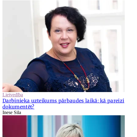
Lietvedība
Darbinieka uzteikums pārbaudes laikā: kā pareizi
dokumentēt?
Inese Sila