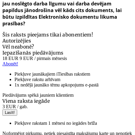
jau noslēgto darba līgumu vai darba devējam
papildus jānodrošina vēl kāds cits dokuments, lai
būtu izpildītas Elektronisko dokumentu likuma
prasības?
Šis raksts pieejams tikai abonentiem!
Autorizējies
Vēl neabonē?
Iepazīšanās piedāvājums
18 EUR
9 EUR
/ pirmais mēnesis
Abonēt!
Piekļuve jaunākajiem iTiesības rakstiem
Piekļuve rakstu arhīvam
1x nedēļā jaunāko tēmu apkopojums e-pastā
Piedāvājums spēkā jauniem klientiem
Viena raksta iegāde
3 EUR
/ gab.
Lasīt!
Piekļuve rakstam 1 mēnesi no iegādes brīža
Noformējot pirkumu, netiek piesaistīta maksājumu karte un nenotiek