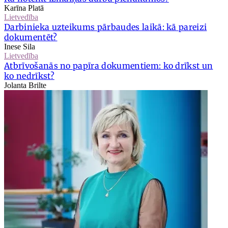
Karīna Platā
Lietvedība
Darbinieka uzteikums pārbaudes laikā: kā pareizi
dokumentēt?
Inese Sila
Lietvedība
Atbrīvošanās no papīra dokumentiem: ko drīkst un
ko nedrīkst?
Jolanta Brilte