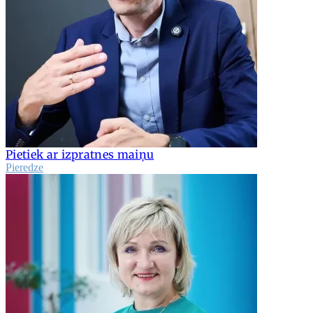
Pietiek ar izpratnes maiņu
Pieredze