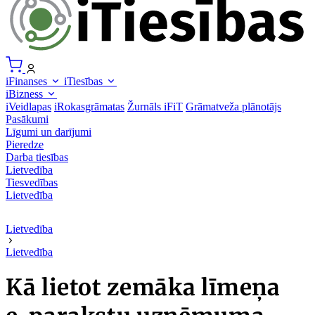
iFinanses
iTiesības
iBizness
iVeidlapas
iRokasgrāmatas
Žurnāls iFiT
Grāmatveža plānotājs
Pasākumi
Līgumi un darījumi
Pieredze
Darba tiesības
Lietvedība
Tiesvedības
Lietvedība
Lietvedība
Lietvedība
Kā lietot zemāka līmeņa