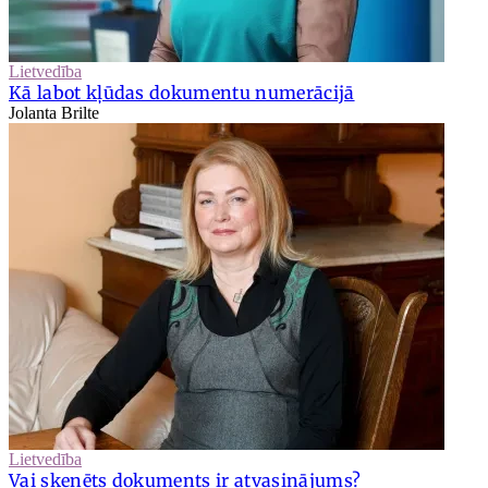
Lietvedība
Kā labot kļūdas dokumentu numerācijā
Jolanta Brilte
Lietvedība
Vai skenēts dokuments ir atvasinājums?