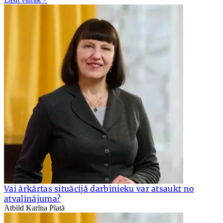
Vai ārkārtas situācijā darbinieku var atsaukt no
atvaļinājuma?
Atbild Karīna Platā