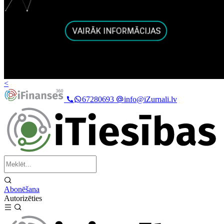
<
67280693
info@iZurnali.lv
Abonēšana
Autorizēties