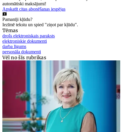
automātiski maksājumi!
Apskatīt citas abonēšanas iespējas
Pamanīji kļūdu?
Iezīmē tekstu un spied "ziņot par kļūdu".
Tēmas
drošs elektroniskais paraksts
elektroniskie dokumenti
darba līgums
personāla dokumenti
Vēl no šīs rubrikas