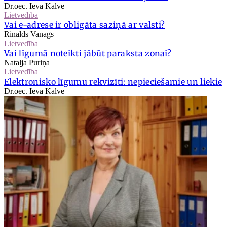
Dr.oec. Ieva Kalve
Lietvedība
Vai e-adrese ir obligāta saziņā ar valsti?
Rinalds Vanags
Lietvedība
Vai līgumā noteikti jābūt paraksta zonai?
Nataļja Puriņa
Lietvedība
Elektronisko līgumu rekvizīti: nepieciešamie un liekie
Dr.oec. Ieva Kalve