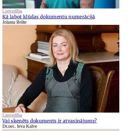
Lietvedība
Kā labot kļūdas dokumentu numerācijā
Jolanta Brilte
Lietvedība
Vai skenēts dokuments ir atvasinājums?
Dr.oec. Ieva Kalve