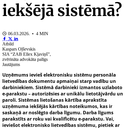
iekšējā sistēmā?
06.03.2026. • 4 MIN
Atbild
Kaspars Oļševskis
SIA “ZAB Ellex Kļaviņš”,
zvērināta advokāta palīgs
Jautājums
Uzņēmums ievieš elektronisku sistēmu personāla
lietvedības dokumentu apmaiņai starp vadību un
darbiniekiem. Sistēmā darbinieki izmantos uzlaboto
e-parakstu – autorizēsies ar unikālu lietotājvārdu un
paroli. Sistēmas lietošanas kārtība aprakstīta
uzņēmuma iekšējās kārtības noteikumos, kas ir
saskaņā ar noslēgto darba līgumu. Darba līgums
parakstīts ar roku vai kvalificētu e-parakstu. Vai,
ieviešot elektronisko lietvedības sistēmu, pietiek ar