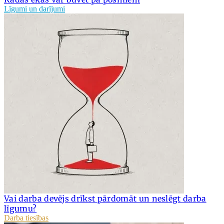
Līgumi un darījumi
Vai darba devējs drīkst pārdomāt un neslēgt darba
līgumu?
Darba tiesības