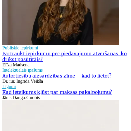
Publiskie iepirkumi
Pārtraukt iepirkumu pēc piedāvājumu atvēršanas: ko
drīkst pasūtītājs?
Elīza Madsena
Intelektuālais īpašums
Autortiesību aizsardzības zīme – kad to lietot?
Dr. iur. Ingrīda Veikša
Līgumi
Kad ieteikums kļūst par maksas pakalpojumu?
Jānis Danga-Guobis