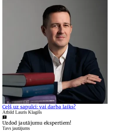
Ceļš uz sapulci: vai darba laiks?
Atbild Lauris Klagišs
Uzdod jautājumu ekspertiem!
Tavs jautājums