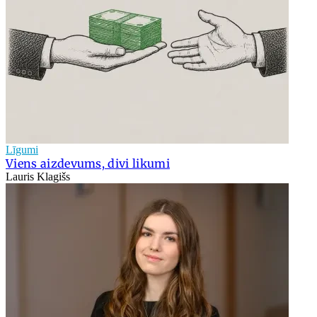
Līgumi
Viens aizdevums, divi likumi
Lauris Klagišs