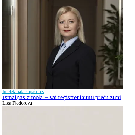
Intelektuālais īpašums
Izmaiņas zīmolā – vai reģistrēt jaunu preču zīmi
Līga Fjodorova