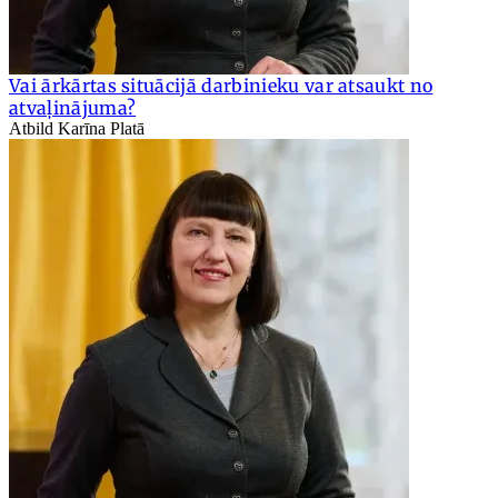
Vai ārkārtas situācijā darbinieku var atsaukt no
atvaļinājuma?
Atbild Karīna Platā