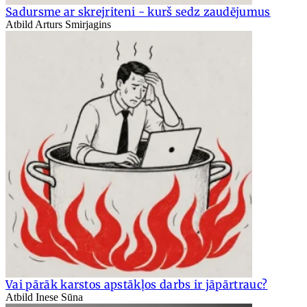
Sadursme ar skrejriteni - kurš sedz zaudējumus
Atbild Arturs Smirjagins
Vai pārāk karstos apstākļos darbs ir jāpārtrauc?
Atbild Inese Sūna