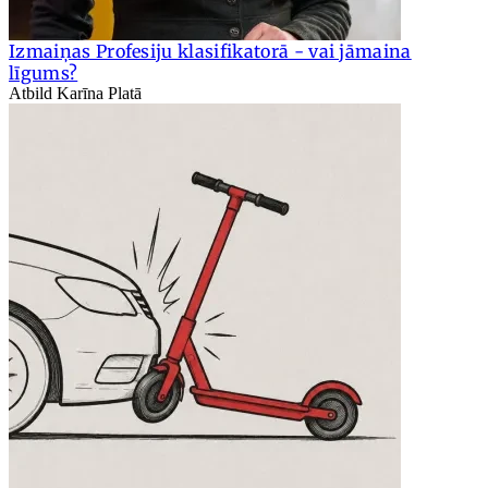
Izmaiņas Profesiju klasifikatorā - vai jāmaina
līgums?
Atbild Karīna Platā