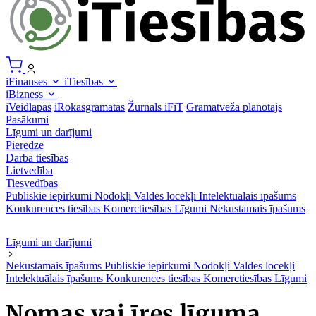
iFinanses
iTiesības
iBizness
iVeidlapas
iRokasgrāmatas
Žurnāls iFiT
Grāmatveža plānotājs
Pasākumi
Līgumi un darījumi
Pieredze
Darba tiesības
Lietvedība
Tiesvedības
Publiskie iepirkumi
Nodokļi
Valdes locekļi
Intelektuālais īpašums
Konkurences tiesības
Komerctiesības
Līgumi
Nekustamais īpašums
Līgumi un darījumi
Nekustamais īpašums
Publiskie iepirkumi
Nodokļi
Valdes locekļi
Intelektuālais īpašums
Konkurences tiesības
Komerctiesības
Līgumi
Nomas vai īres līguma