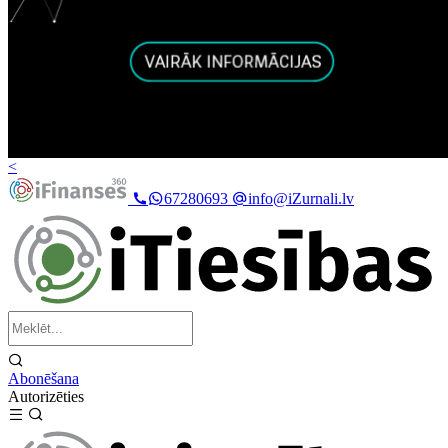
<
67280693
info@iZurnali.lv
Abonēšana
Autorizēties