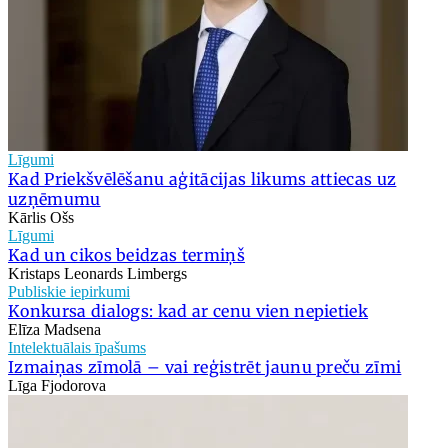
Līgumi
Kad Priekšvēlēšanu aģitācijas likums attiecas uz
uzņēmumu
Kārlis Ošs
Līgumi
Kad un cikos beidzas termiņš
Kristaps Leonards Limbergs
Publiskie iepirkumi
Konkursa dialogs: kad ar cenu vien nepietiek
Elīza Madsena
Intelektuālais īpašums
Izmaiņas zīmolā – vai reģistrēt jaunu preču zīmi
Līga Fjodorova