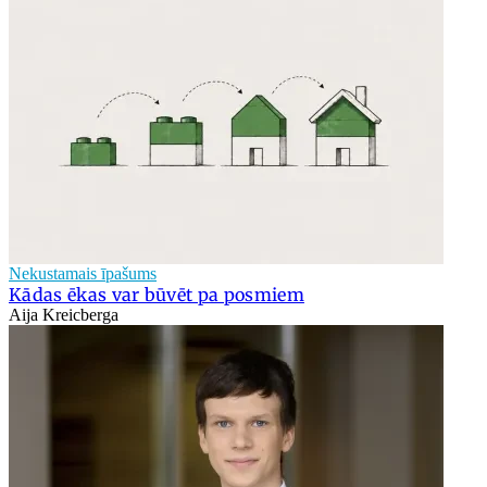
Nekustamais īpašums
Kādas ēkas var būvēt pa posmiem
Aija Kreicberga