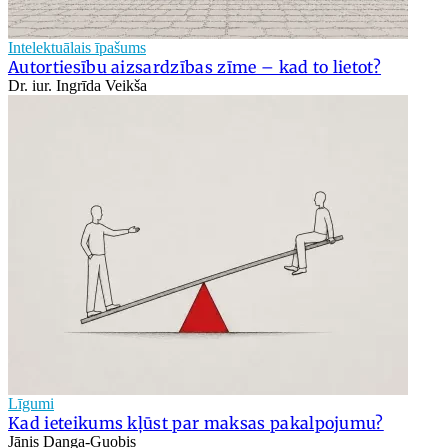
Intelektuālais īpašums
Autortiesību aizsardzības zīme – kad to lietot?
Dr. iur. Ingrīda Veikša
Līgumi
Kad ieteikums kļūst par maksas pakalpojumu?
Jānis Danga-Guobis