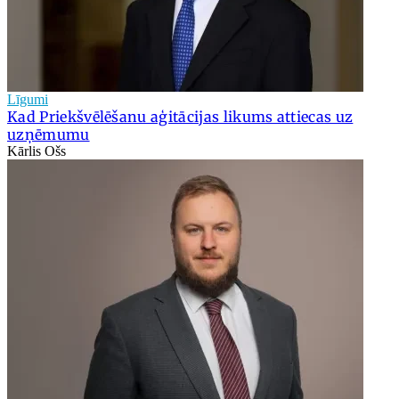
Līgumi
Kad Priekšvēlēšanu aģitācijas likums attiecas uz
uzņēmumu
Kārlis Ošs