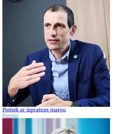
Pietiek ar izpratnes maiņu
Pieredze