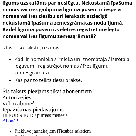
līgums uzskatāms par noslēgtu. Nekustamā īpašuma
nomas vai īres gadījumā līguma pusēm ir iespēja
nomas vai īres tiesību arī ierakstīt attiecīgā
nekustamā īpašuma zemesgrāmatas nodalījumā.
Kādēļ līguma pusēm izvēlēties reģistrēt noslēgto
nomas vai īres līgumu zemesgrāmatā?
Izlasot šo rakstu, uzzināsi:
Kādi ir nomnieka / īrnieka un iznomātāja / izīrētāja
ieguvumi, reģistrējot nomas / īres līgumu
zemesgrāmatā.
Kas par to teikts tiesu praksē.
Šis raksts pieejams tikai abonentiem!
Autorizējies
Vēl neabonē?
Iepazīšanās piedāvājums
18 EUR
9 EUR
/ pirmais mēnesis
Abonēt!
Piekļuve jaunākajiem iTiesības rakstiem