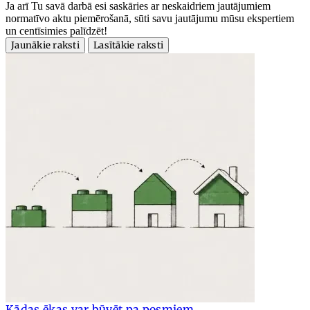
Ja arī Tu savā darbā esi saskāries ar neskaidriem jautājumiem
normatīvo aktu piemērošanā, sūti savu jautājumu mūsu ekspertiem
un centīsimies palīdzēt!
Jaunākie raksti
Lasītākie raksti
Kādas ēkas var būvēt pa posmiem