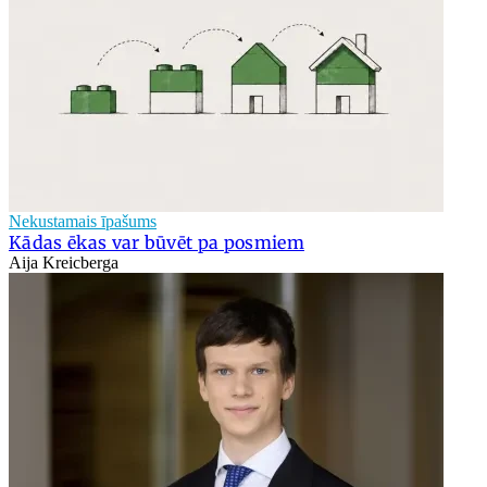
Nekustamais īpašums
Kādas ēkas var būvēt pa posmiem
Aija Kreicberga