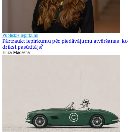
Publiskie iepirkumi
Pārtraukt iepirkumu pēc piedāvājumu atvēršanas: ko
drīkst pasūtītājs?
Elīza Madsena