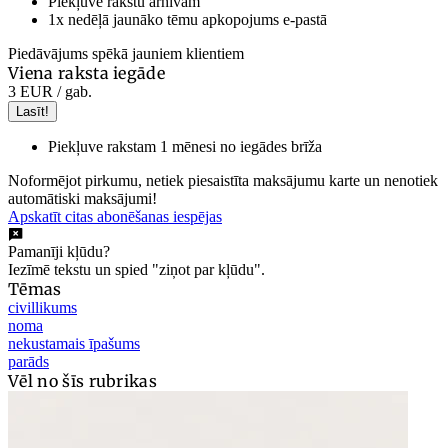
Piekļuve rakstu arhīvam
1x nedēļā jaunāko tēmu apkopojums e-pastā
Piedāvājums spēkā jauniem klientiem
Viena raksta iegāde
3 EUR
/ gab.
Lasīt!
Piekļuve rakstam 1 mēnesi no iegādes brīža
Noformējot pirkumu, netiek piesaistīta maksājumu karte un nenotiek
automātiski maksājumi!
Apskatīt citas abonēšanas iespējas
Pamanīji kļūdu?
Iezīmē tekstu un spied "ziņot par kļūdu".
Tēmas
civillikums
noma
nekustamais īpašums
parāds
Vēl no šīs rubrikas