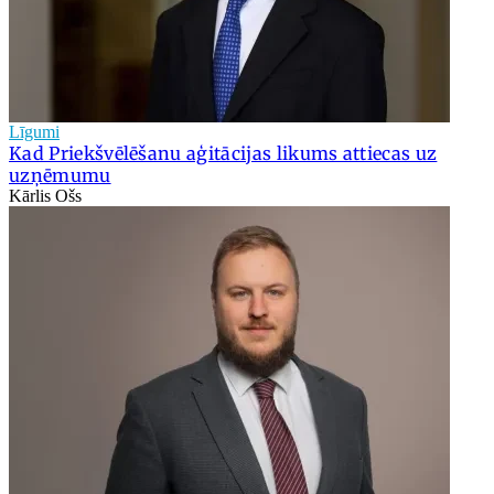
Līgumi
Kad Priekšvēlēšanu aģitācijas likums attiecas uz
uzņēmumu
Kārlis Ošs