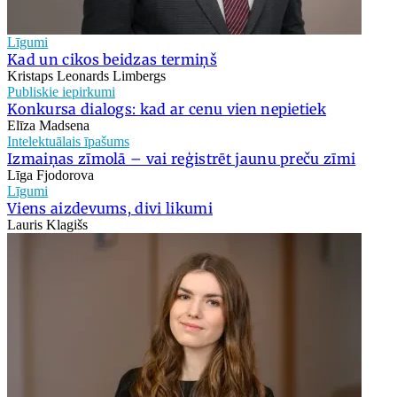
Līgumi
Kad un cikos beidzas termiņš
Kristaps Leonards Limbergs
Publiskie iepirkumi
Konkursa dialogs: kad ar cenu vien nepietiek
Elīza Madsena
Intelektuālais īpašums
Izmaiņas zīmolā – vai reģistrēt jaunu preču zīmi
Līga Fjodorova
Līgumi
Viens aizdevums, divi likumi
Lauris Klagišs