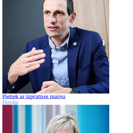
Pietiek ar izpratnes maiņu
Pieredze