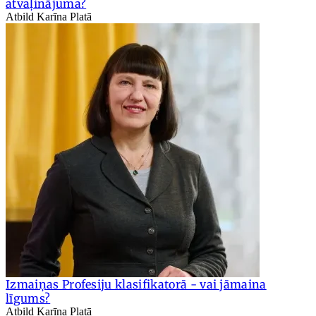
atvaļinājuma?
Atbild Karīna Platā
Izmaiņas Profesiju klasifikatorā - vai jāmaina
līgums?
Atbild Karīna Platā