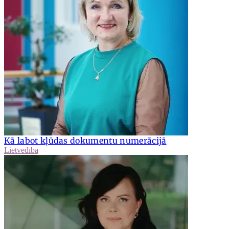
Kā labot kļūdas dokumentu numerācijā
Lietvedība