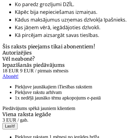
Ko paredz grozījumi DZĪL.
Kāpēc bija nepieciešamas izmaiņas.
Kādus maksājumus uzņemas dzīvokļa īpašnieks.
Kas jāņem vērā, iegādājoties dzīvokli.
Kā pircējam aizsargāt savas tiesības.
Šis raksts pieejams tikai abonentiem!
Autorizējies
Vēl neabonē?
Iepazīšanās piedāvājums
18 EUR
9 EUR
/ pirmais mēnesis
Abonēt!
Piekļuve jaunākajiem iTiesības rakstiem
Piekļuve rakstu arhīvam
1x nedēļā jaunāko tēmu apkopojums e-pastā
Piedāvājums spēkā jauniem klientiem
Viena raksta iegāde
3 EUR
/ gab.
Lasīt!
Piekļuve rakstam 1 mēnesi no iegādes brīža