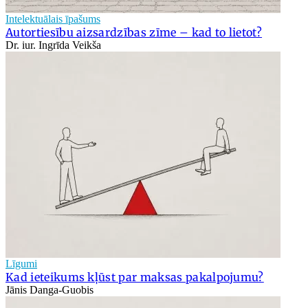
Intelektuālais īpašums
Autortiesību aizsardzības zīme – kad to lietot?
Dr. iur. Ingrīda Veikša
Līgumi
Kad ieteikums kļūst par maksas pakalpojumu?
Jānis Danga-Guobis