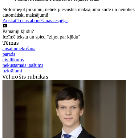
Noformējot pirkumu, netiek piesaistīta maksājumu karte un nenotiek
automātiski maksājumi!
Apskatīt citas abonēšanas iespējas
Pamanīji kļūdu?
Iezīmē tekstu un spied "ziņot par kļūdu".
Tēmas
apsaimniekošana
parāds
civillikums
nekustamais īpašums
uzkrājumi
Vēl no šīs rubrikas