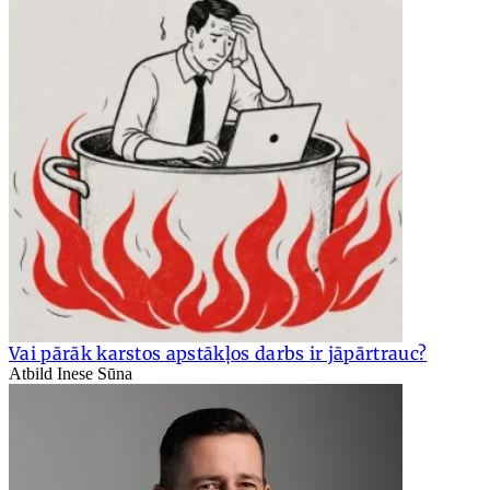
Vai pārāk karstos apstākļos darbs ir jāpārtrauc?
Atbild Inese Sūna