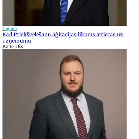
Līgumi
Kad Priekšvēlēšanu aģitācijas likums attiecas uz
uzņēmumu
Kārlis Ošs