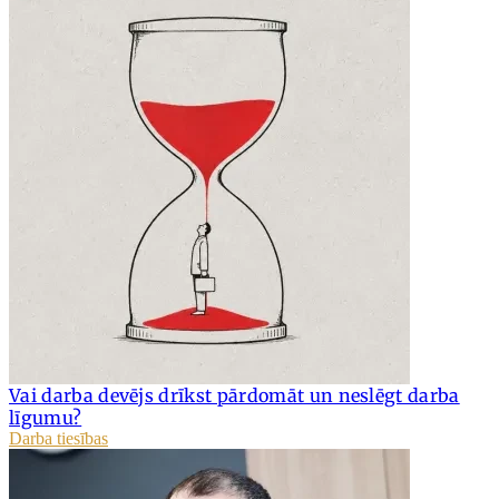
Vai darba devējs drīkst pārdomāt un neslēgt darba
līgumu?
Darba tiesības