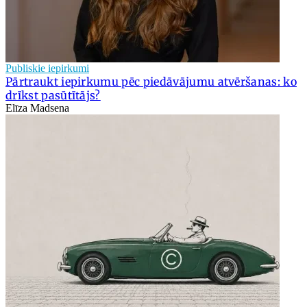
Publiskie iepirkumi
Pārtraukt iepirkumu pēc piedāvājumu atvēršanas: ko
drīkst pasūtītājs?
Elīza Madsena