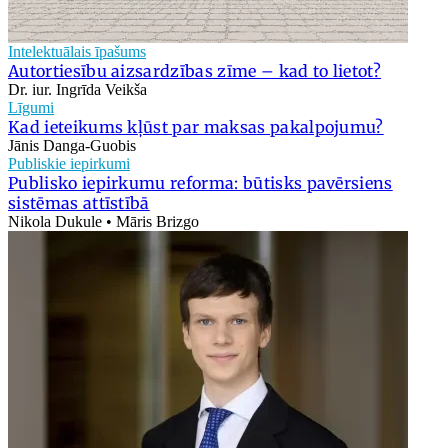
Intelektuālais īpašums
Autortiesību aizsardzības zīme – kad to lietot?
Dr. iur. Ingrīda Veikša
Līgumi
Kad ieteikums kļūst par maksas pakalpojumu?
Jānis Danga-Guobis
Publiskie iepirkumi
Publisko iepirkumu reforma: būtisks pavērsiens
sistēmas attīstībā
Nikola Dukule • Māris Brizgo