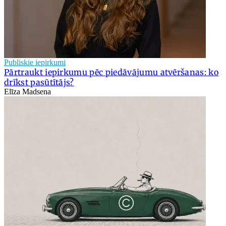
Publiskie iepirkumi
Pārtraukt iepirkumu pēc piedāvājumu atvēršanas: ko
drīkst pasūtītājs?
Elīza Madsena