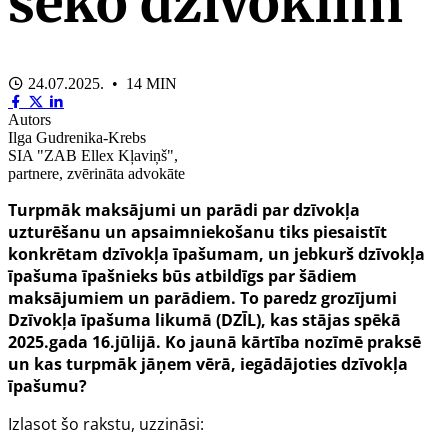
seko dzīvoklim”
24.07.2025. • 14 MIN
Autors
Ilga Gudrenika-Krebs
SIA "ZAB Ellex Kļaviņš",
partnere, zvērināta advokāte
Turpmāk maksājumi un parādi par dzīvokļa
uzturēšanu un apsaimniekošanu tiks piesaistīt
konkrētam dzīvokļa īpašumam, un jebkurš dzīvokļa
īpašuma īpašnieks būs atbildīgs par šādiem
maksājumiem un parādiem. To paredz grozījumi
Dzīvokļa īpašuma likumā (DZĪL), kas stājas spēkā
2025.gada 16.jūlijā. Ko jaunā kārtība nozīmē praksē
un kas turpmāk jāņem vērā, iegādājoties dzīvokļa
īpašumu?
Izlasot šo rakstu, uzzināsi: