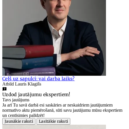
Ceļš uz sapulci: vai darba laiks?
Atbild Lauris Klagišs
Uzdod jautājumu ekspertiem!
Tavs jautājums
Ja arī Tu savā darbā esi saskāries ar neskaidriem jautājumiem
normatīvo aktu piemērošanā, sūti savu jautājumu mūsu ekspertiem
un centīsimies palīdzēt!
Jaunākie raksti
Lasītākie raksti