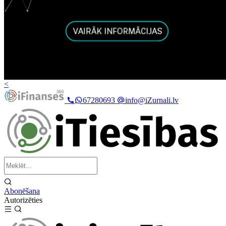
<
67280693
info@iZurnali.lv
Abonēšana
Autorizēties