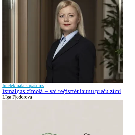
Intelektuālais īpašums
Izmaiņas zīmolā – vai reģistrēt jaunu preču zīmi
Līga Fjodorova