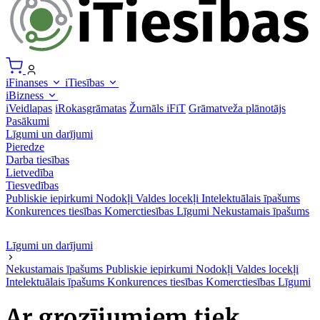
iFinanses
iTiesības
iBizness
iVeidlapas
iRokasgrāmatas
Žurnāls iFiT
Grāmatveža plānotājs
Pasākumi
Līgumi un darījumi
Pieredze
Darba tiesības
Lietvedība
Tiesvedības
Publiskie iepirkumi
Nodokļi
Valdes locekļi
Intelektuālais īpašums
Konkurences tiesības
Komerctiesības
Līgumi
Nekustamais īpašums
Līgumi un darījumi
Nekustamais īpašums
Publiskie iepirkumi
Nodokļi
Valdes locekļi
Intelektuālais īpašums
Konkurences tiesības
Komerctiesības
Līgumi
Ar grozījumiem tiek