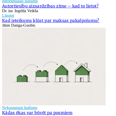
Intelektuālais īpašums
Autortiesību aizsardzības zīme – kad to lietot?
Dr. iur. Ingrīda Veikša
Līgumi
Kad ieteikums kļūst par maksas pakalpojumu?
Jānis Danga-Guobis
Nekustamais īpašums
Kādas ēkas var būvēt pa posmiem