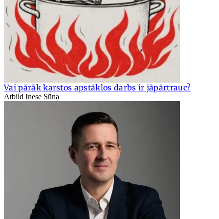
Vai pārāk karstos apstākļos darbs ir jāpārtrauc?
Atbild Inese Sūna