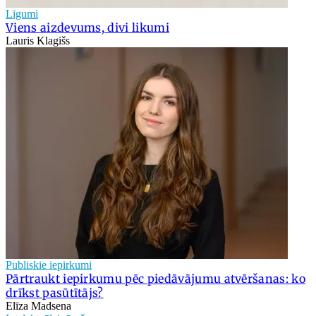
Līgumi
Viens aizdevums, divi likumi
Lauris Klagišs
Publiskie iepirkumi
Pārtraukt iepirkumu pēc piedāvājumu atvēršanas: ko
drīkst pasūtītājs?
Elīza Madsena