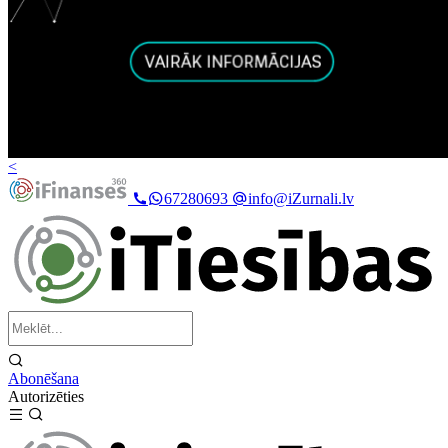
<
67280693
info@iZurnali.lv
Abonēšana
Autorizēties