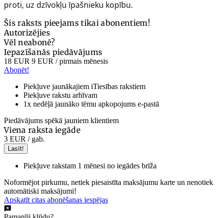
proti, uz dzīvokļu īpašnieku kopību.
Šis raksts pieejams tikai abonentiem!
Autorizējies
Vēl neabonē?
Iepazīšanās piedāvājums
18 EUR
9 EUR
/ pirmais mēnesis
Abonēt!
Piekļuve jaunākajiem iTiesības rakstiem
Piekļuve rakstu arhīvam
1x nedēļā jaunāko tēmu apkopojums e-pastā
Piedāvājums spēkā jauniem klientiem
Viena raksta iegāde
3 EUR
/ gab.
Lasīt!
Piekļuve rakstam 1 mēnesi no iegādes brīža
Noformējot pirkumu, netiek piesaistīta maksājumu karte un nenotiek
automātiski maksājumi!
Apskatīt citas abonēšanas iespējas
Pamanīji kļūdu?