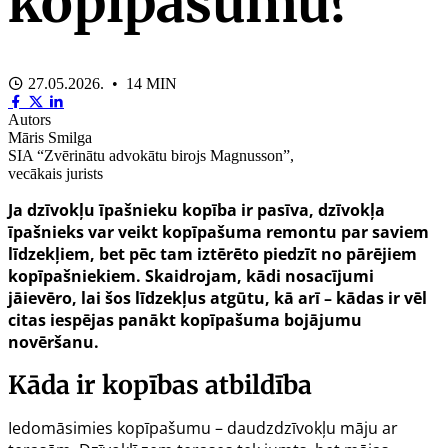
kopīpašumu?
27.05.2026. • 14 MIN
Autors
Māris Smilga
SIA “Zvērinātu advokātu birojs Magnusson”,
vecākais jurists
Ja dzīvokļu īpašnieku kopība ir pasīva, dzīvokļa
īpašnieks var veikt kopīpašuma remontu par saviem
līdzekļiem, bet pēc tam iztērēto piedzīt no pārējiem
kopīpašniekiem. Skaidrojam, kādi nosacījumi
jāievēro, lai šos līdzekļus atgūtu, kā arī – kādas ir vēl
citas iespējas panākt kopīpašuma bojājumu
novēršanu.
Kāda ir kopības atbildība
Iedomāsimies kopīpašumu – daudzdzīvokļu māju ar