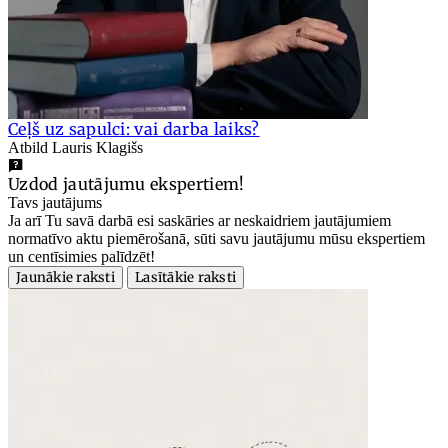
Ceļš uz sapulci: vai darba laiks?
Atbild Lauris Klagišs
Uzdod jautājumu ekspertiem!
Tavs jautājums
Ja arī Tu savā darbā esi saskāries ar neskaidriem jautājumiem
normatīvo aktu piemērošanā, sūti savu jautājumu mūsu ekspertiem
un centīsimies palīdzēt!
Jaunākie raksti
Lasītākie raksti