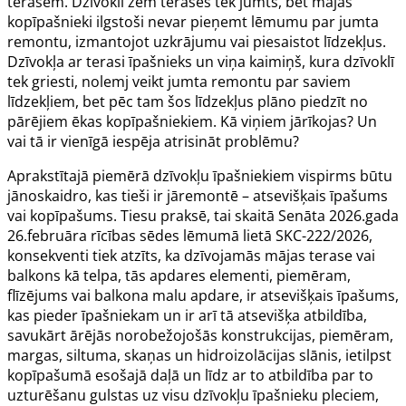
terasēm. Dzīvoklī zem terases tek jumts, bet mājas
kopīpašnieki ilgstoši nevar pieņemt lēmumu par jumta
remontu, izmantojot uzkrājumu vai piesaistot līdzekļus.
Dzīvokļa ar terasi īpašnieks un viņa kaimiņš, kura dzīvoklī
tek griesti, nolemj veikt jumta remontu par saviem
līdzekļiem, bet pēc tam šos līdzekļus plāno piedzīt no
pārējiem ēkas kopīpašniekiem. Kā viņiem jārīkojas? Un
vai tā ir vienīgā iespēja atrisināt problēmu?
Aprakstītajā piemērā dzīvokļu īpašniekiem vispirms būtu
jānoskaidro, kas tieši ir jāremontē – atsevišķais īpašums
vai kopīpašums. Tiesu praksē, tai skaitā Senāta 2026.gada
26.februāra rīcības sēdes
lēmumā lietā SKC-222/2026
,
konsekventi tiek atzīts, ka dzīvojamās mājas terase vai
balkons kā telpa, tās apdares elementi, piemēram,
flīzējums vai balkona malu apdare, ir atsevišķais īpašums,
kas pieder īpašniekam un ir arī tā atsevišķa atbildība,
savukārt ārējās norobežojošās konstrukcijas, piemēram,
margas, siltuma, skaņas un hidroizolācijas slānis, ietilpst
kopīpašumā esošajā daļā un līdz ar to atbildība par to
uzturēšanu gulstas uz visu dzīvokļu īpašnieku pleciem,