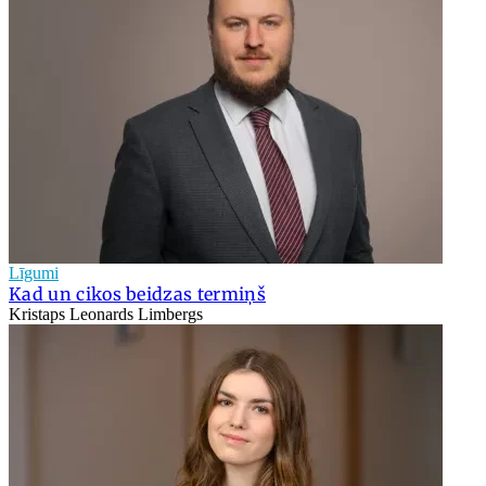
Līgumi
Kad un cikos beidzas termiņš
Kristaps Leonards Limbergs