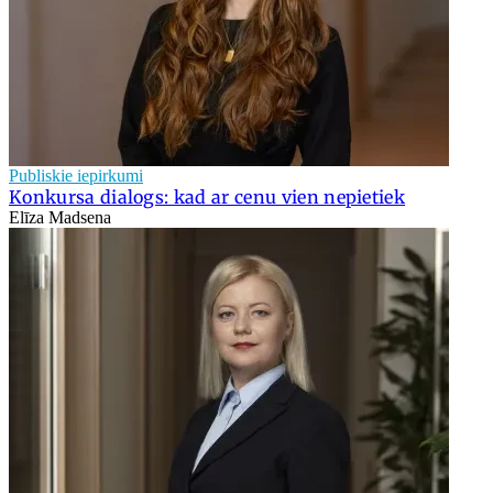
Publiskie iepirkumi
Konkursa dialogs: kad ar cenu vien nepietiek
Elīza Madsena