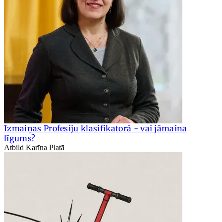
Izmaiņas Profesiju klasifikatorā - vai jāmaina
līgums?
Atbild Karīna Platā