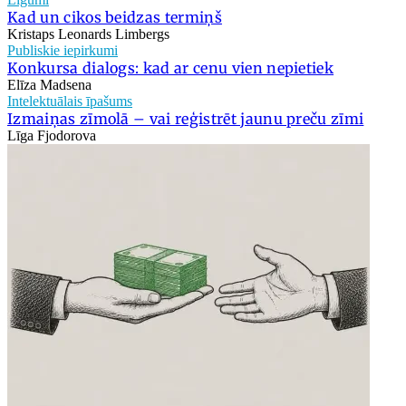
Kad un cikos beidzas termiņš
Kristaps Leonards Limbergs
Publiskie iepirkumi
Konkursa dialogs: kad ar cenu vien nepietiek
Elīza Madsena
Intelektuālais īpašums
Izmaiņas zīmolā – vai reģistrēt jaunu preču zīmi
Līga Fjodorova