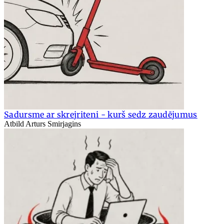
Sadursme ar skrejriteni - kurš sedz zaudējumus
Atbild Arturs Smirjagins