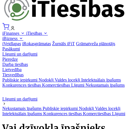
iFinanses
iTiesības
iBizness
iVeidlapas
iRokasgrāmatas
Žurnāls iFiT
Grāmatveža plānotājs
Pasākumi
Līgumi un darījumi
Pieredze
Darba tiesības
Lietvedība
Tiesvedības
Publiskie iepirkumi
Nodokļi
Valdes locekļi
Intelektuālais īpašums
Konkurences tiesības
Komerctiesības
Līgumi
Nekustamais īpašums
Līgumi un darījumi
Nekustamais īpašums
Publiskie iepirkumi
Nodokļi
Valdes locekļi
Intelektuālais īpašums
Konkurences tiesības
Komerctiesības
Līgumi
Vai dzīvokļa īpašnieks