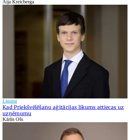
Aija Kreicberga
Līgumi
Kad Priekšvēlēšanu aģitācijas likums attiecas uz
uzņēmumu
Kārlis Ošs