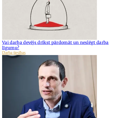
Vai darba devējs drīkst pārdomāt un neslēgt darba
līgumu?
Darba tiesības