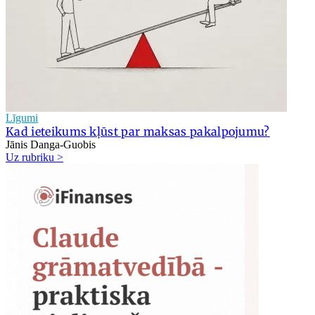
Līgumi
Kad ieteikums kļūst par maksas pakalpojumu?
Jānis Danga-Guobis
Uz rubriku >