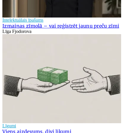
Intelektuālais īpašums
Izmaiņas zīmolā – vai reģistrēt jaunu preču zīmi
Līga Fjodorova
Līgumi
Viens aizdevums, divi likumi