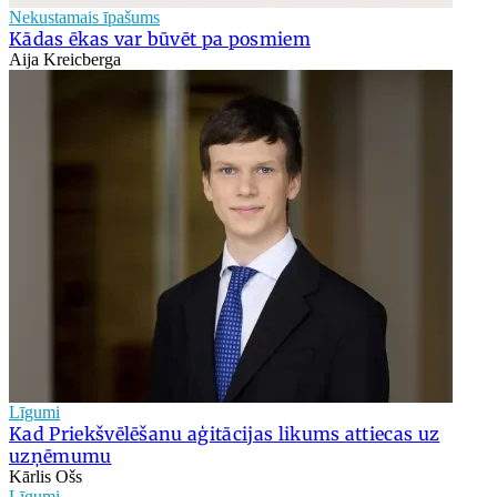
Nekustamais īpašums
Kādas ēkas var būvēt pa posmiem
Aija Kreicberga
Līgumi
Kad Priekšvēlēšanu aģitācijas likums attiecas uz
uzņēmumu
Kārlis Ošs
Līgumi