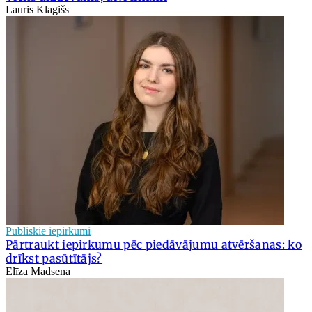
Lauris Klagišs
Publiskie iepirkumi
Pārtraukt iepirkumu pēc piedāvājumu atvēršanas: ko
drīkst pasūtītājs?
Elīza Madsena