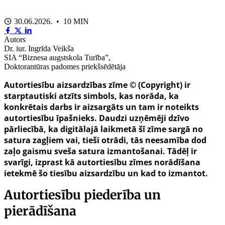
30.06.2026. • 10 MIN
Autors
Dr. iur. Ingrīda Veikša
SIA “Biznesa augstskola Turība”,
Doktorantūras padomes priekšsēdētāja
Autortiesību aizsardzības zīme © (Copyright) ir
starptautiski atzīts simbols, kas norāda, ka
konkrētais darbs ir aizsargāts un tam ir noteikts
autortiesību īpašnieks. Daudzi uzņēmēji dzīvo
pārliecībā, ka digitālajā laikmetā šī zīme sargā no
satura zagļiem vai, tieši otrādi, tās neesamība dod
zaļo gaismu sveša satura izmantošanai. Tādēļ ir
svarīgi, izprast kā autortiesību zīmes norādīšana
ietekmē šo tiesību aizsardzību un kad to izmantot.
Autortiesību piederība un
pierādīšana