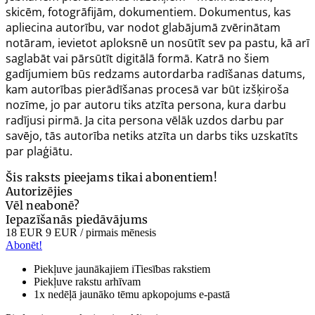
skicēm, fotogrāfijām, dokumentiem. Dokumentus, kas
apliecina autorību, var nodot glabājumā zvērinātam
notāram, ievietot aploksnē un nosūtīt sev pa pastu, kā arī
saglabāt vai pārsūtīt digitālā formā. Katrā no šiem
gadījumiem būs redzams autordarba radīšanas datums,
kam autorības pierādīšanas procesā var būt izšķiroša
nozīme, jo par autoru tiks atzīta persona, kura darbu
radījusi pirmā. Ja cita persona vēlāk uzdos darbu par
savējo, tās autorība netiks atzīta un darbs tiks uzskatīts
par plaģiātu.
Šis raksts pieejams tikai abonentiem!
Autorizējies
Vēl neabonē?
Iepazīšanās piedāvājums
18 EUR
9 EUR
/ pirmais mēnesis
Abonēt!
Piekļuve jaunākajiem iTiesības rakstiem
Piekļuve rakstu arhīvam
1x nedēļā jaunāko tēmu apkopojums e-pastā