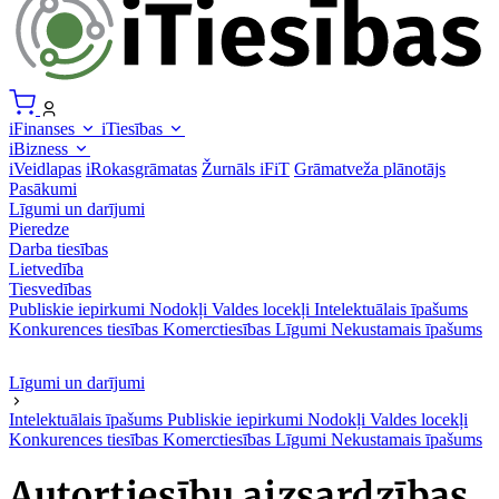
iFinanses
iTiesības
iBizness
iVeidlapas
iRokasgrāmatas
Žurnāls iFiT
Grāmatveža plānotājs
Pasākumi
Līgumi un darījumi
Pieredze
Darba tiesības
Lietvedība
Tiesvedības
Publiskie iepirkumi
Nodokļi
Valdes locekļi
Intelektuālais īpašums
Konkurences tiesības
Komerctiesības
Līgumi
Nekustamais īpašums
Līgumi un darījumi
Intelektuālais īpašums
Publiskie iepirkumi
Nodokļi
Valdes locekļi
Konkurences tiesības
Komerctiesības
Līgumi
Nekustamais īpašums
Autortiesību aizsardzības