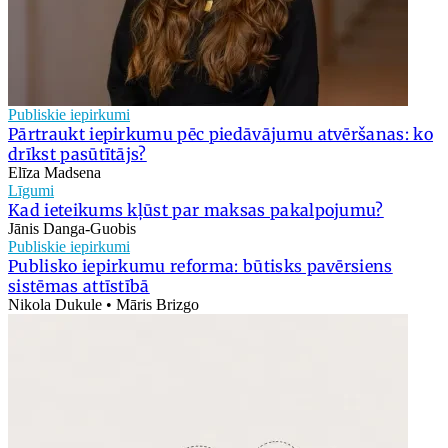
Publiskie iepirkumi
Pārtraukt iepirkumu pēc piedāvājumu atvēršanas: ko
drīkst pasūtītājs?
Elīza Madsena
Līgumi
Kad ieteikums kļūst par maksas pakalpojumu?
Jānis Danga-Guobis
Publiskie iepirkumi
Publisko iepirkumu reforma: būtisks pavērsiens
sistēmas attīstībā
Nikola Dukule • Māris Brizgo