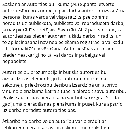
Saskaņā ar Autortiesību likuma (AL) 8.pantā ietverto
autortiesību prezumpciju par darba autoru ir uzskatāma
persona, kuras vārds vai vispāratzīts pseidonīms
norādīts uz publiskota, publicēta vai reproducēta darba,
ja nav pierādīts pretējais. Savukārt AL 2.pants noteic, ka
autortiesības pieder autoram, tiklīdz darbs ir radīts, un
to apliecināšanai nav nepieciešama reģistrācija vai kādu
citu formalitāšu ievērošana. Autortiesības autoram
pieder neatkarīgi no tā, vai darbs ir pabeigts vai
nepabeigts.
Autortiesību prezumpcija ir būtisks autortiesību
aizsardzības elements, jo tā autoram nodrošina
sākotnēju priekšrocību tiesību aizsardzībā un atbrīvo
viņu no pienākuma katrā situācijā pierādīt savu autorību.
Praksē autorības pierādīšana var būt sarežģīta. Strīda
gadījumā pierādīšanas pienākums ir pusei, kura apstrīd
uz darba norādītā autora tiesības.
Atkarībā no darba veida autorību var pierādīt ar
jebkuriem pierādīšanas līdzekļiem – melnrakstiem,