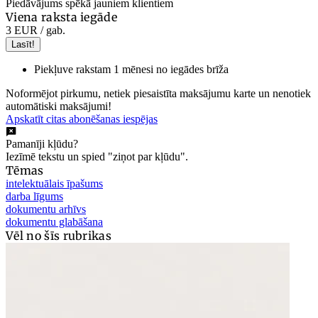
Piedāvājums spēkā jauniem klientiem
Viena raksta iegāde
3 EUR
/ gab.
Lasīt!
Piekļuve rakstam 1 mēnesi no iegādes brīža
Noformējot pirkumu, netiek piesaistīta maksājumu karte un nenotiek
automātiski maksājumi!
Apskatīt citas abonēšanas iespējas
Pamanīji kļūdu?
Iezīmē tekstu un spied "ziņot par kļūdu".
Tēmas
intelektuālais īpašums
darba līgums
dokumentu arhīvs
dokumentu glabāšana
Vēl no šīs rubrikas