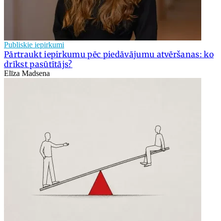
Publiskie iepirkumi
Pārtraukt iepirkumu pēc piedāvājumu atvēršanas: ko
drīkst pasūtītājs?
Elīza Madsena