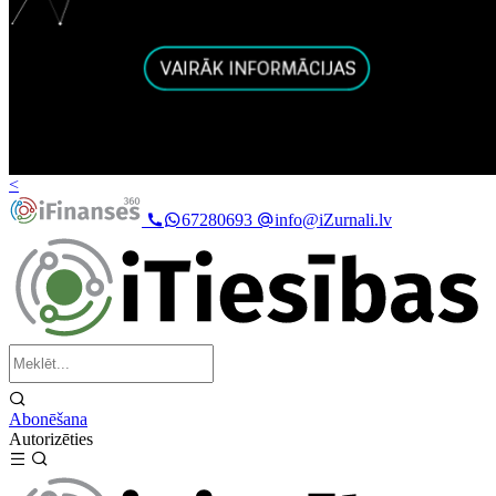
<
67280693
info@iZurnali.lv
Abonēšana
Autorizēties