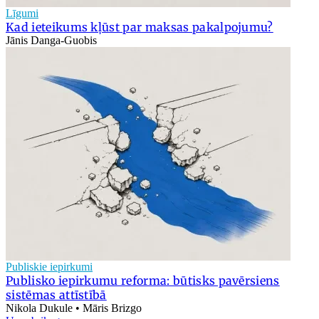
Līgumi
Kad ieteikums kļūst par maksas pakalpojumu?
Jānis Danga-Guobis
Publiskie iepirkumi
Publisko iepirkumu reforma: būtisks pavērsiens
sistēmas attīstībā
Nikola Dukule • Māris Brizgo