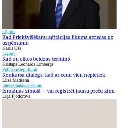
Līgumi
Kad Priekšvēlēšanu aģitācijas likums attiecas uz
uzņēmumu
Kārlis Ošs
Līgumi
Kad un cikos beidzas termiņš
Kristaps Leonards Limbergs
Publiskie iepirkumi
Konkursa dialogs: kad ar cenu vien nepietiek
Elīza Madsena
Intelektuālais īpašums
Izmaiņas zīmolā – vai reģistrēt jaunu preču zīmi
Līga Fjodorova