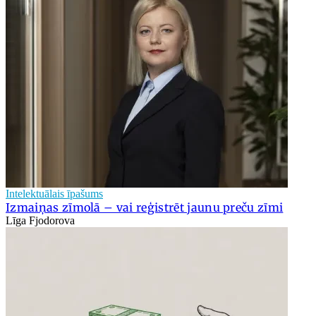
Intelektuālais īpašums
Izmaiņas zīmolā – vai reģistrēt jaunu preču zīmi
Līga Fjodorova