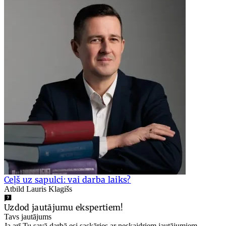
Ceļš uz sapulci: vai darba laiks?
Atbild Lauris Klagišs
Uzdod jautājumu ekspertiem!
Tavs jautājums
Ja arī Tu savā darbā esi saskāries ar neskaidriem jautājumiem