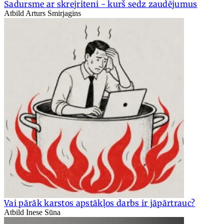
Sadursme ar skrejriteni - kurš sedz zaudējumus
Atbild Arturs Smirjagins
Vai pārāk karstos apstākļos darbs ir jāpārtrauc?
Atbild Inese Sūna