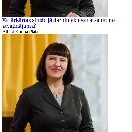
Vai ārkārtas situācijā darbinieku var atsaukt no
atvaļinājuma?
Atbild Karīna Platā