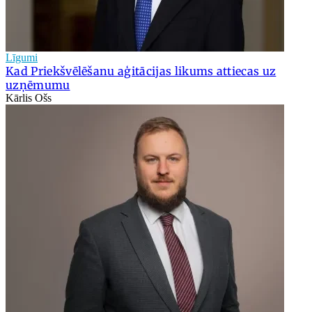
Līgumi
Kad Priekšvēlēšanu aģitācijas likums attiecas uz
uzņēmumu
Kārlis Ošs