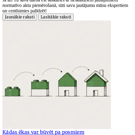
normatīvo aktu piemērošanā, sūti savu jautājumu mūsu ekspertiem
un centīsimies palīdzēt!
Jaunākie raksti
Lasītākie raksti
Kādas ēkas var būvēt pa posmiem