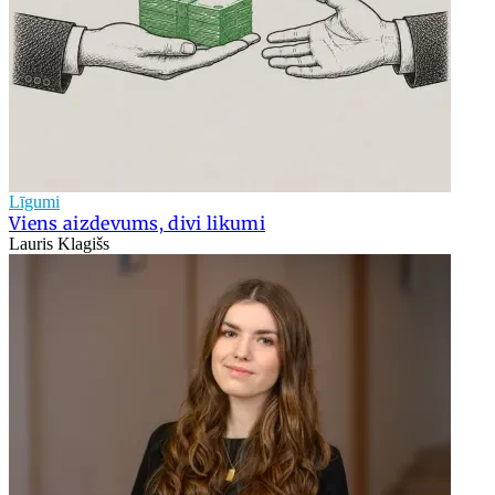
Līgumi
Viens aizdevums, divi likumi
Lauris Klagišs