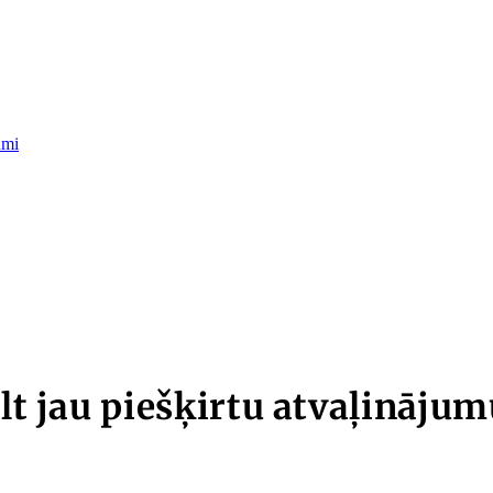
umi
elt jau piešķirtu atvaļināju