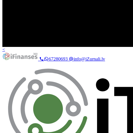
<
67280693
info@iZurnali.lv