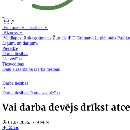
iFinanses
iTiesības
iBizness
iVeidlapas
iRokasgrāmatas
Žurnāls iFiT
Grāmatveža plānotājs
Pasāk
Līgumi un darījumi
Pieredze
Darba tiesības
Lietvedība
Tiesvedības
Datu aizsardzība
Darba tiesības
Darba tiesības
Darba tiesības
Datu aizsardzība
Vai darba devējs drīkst atc
01.07.2026. • 9 MIN