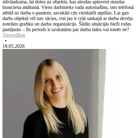
stāvlaukuma, lai dotos uz objektu, kas atrodas aptuveni stundas
brauciena attālumā. Viens darbinieks vada automašīnu, otrs telefonā
atbild uz darba e-pastiem, savukārt cits vienkārši atpūšas. Lai gan
darbs objektā vēl nav sācies, visi jau ir ceļā saskaņā ar darba devēja
noteikto grafiku un darba organizāciju. Šādās situācijās bieži rodas
jautājums – šis periods ir uzskatāms par darba laiku vai tomēr ne?
Tiesvedības
•
18.05.2026