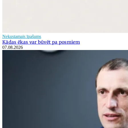
Nekustamais īpašums
Kādas ēkas var būvēt pa posmiem
07.08.2026