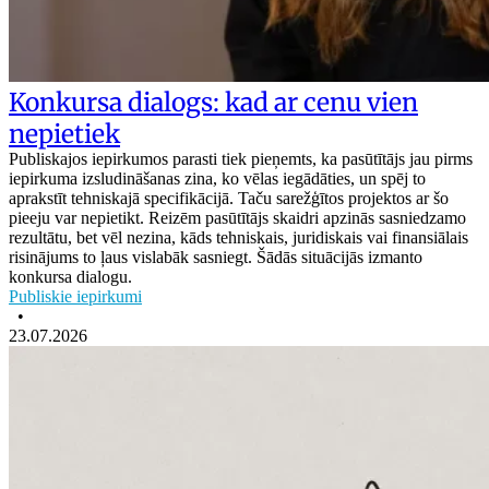
Konkursa dialogs: kad ar cenu vien
nepietiek
Publiskajos iepirkumos parasti tiek pieņemts, ka pasūtītājs jau pirms
iepirkuma izsludināšanas zina, ko vēlas iegādāties, un spēj to
aprakstīt tehniskajā specifikācijā. Taču sarežģītos projektos ar šo
pieeju var nepietikt. Reizēm pasūtītājs skaidri apzinās sasniedzamo
rezultātu, bet vēl nezina, kāds tehniskais, juridiskais vai finansiālais
risinājums to ļaus vislabāk sasniegt. Šādās situācijās izmanto
konkursa dialogu.
Publiskie iepirkumi
•
23.07.2026