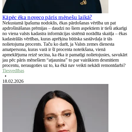
Kāpēc ēka noveco pāris mēnešu laikā?
Nekustamā īpašuma nodoklis, ēkas pārdošanas vērtība un pat
apdrošināšanas prēmijas – daudzi no šiem aspektiem ir tieši atkarīgi
no viena valsts kadastra informācijas sistēmā norādīta skaitļa – ēkas
kadastrālās vērtības, kuras aprēķina būtiska sastāvdaļa ir tās
nolietojuma procents. Taču ko darīt, ja Valsts zemes dienesta
amatpersona, kuras varā ir šī procenta noteikšana, vienā
apmeklējuma reizē secina, ka ēka ir pamatīgi nolietojusies, savukārt
jau pēc pāris mēnešiem “atjaunina” to par vairākiem desmitiem
procentu, neraugoties uz to, ka ēkā nav veikti nekādi remontdarbi?
Tiesvedības
•
18.02.2026