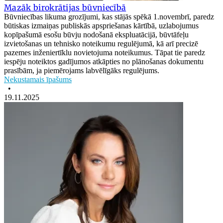
Mazāk birokrātijas būvniecībā
Būvniecības likuma grozījumi, kas stājās spēkā 1.novembrī, paredz
būtiskas izmaiņas publiskās apspriešanas kārtībā, uzlabojumus
kopīpašumā esošu būvju nodošanā ekspluatācijā, būvtāfeļu
izvietošanas un tehnisko noteikumu regulējumā, kā arī precizē
pazemes inženiertīklu novietojuma noteikumus. Tāpat tie paredz
iespēju noteiktos gadījumos atkāpties no plānošanas dokumentu
prasībām, ja piemērojams labvēlīgāks regulējums.
Nekustamais īpašums
•
19.11.2025