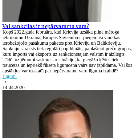
Vai sankcijas ir nepārvarama vara?
Kopš 2022.gada februāra, kad Krievija uzsāka pilna mēroga
iebrukumu Ukrainā, Eiropas Savienība ir pieņēmusi vairākas
ierobežojošo pasākumu paketes pret Krieviju un Baltkrieviju.
Sankciju saraksts tiek regulāri papildināts, paplašinot preču grupas,
kuru imports vai eksports uz sankcionētajām valstīm ir aizliegts.
Tādēļ uzņēmumi saskaras ar situāciju, ka piegāžu ķēdes tiek
traucētas un iepriekš fiksētā līgumcena vairs nav izpildāma. Vai šos
apstākļus var uzskatīt par nepārvaramu varu līguma izpildē?
Līgumi
•
14.04.2026