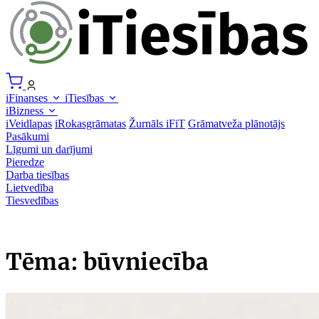
iFinanses
iTiesības
iBizness
iVeidlapas
iRokasgrāmatas
Žurnāls iFiT
Grāmatveža plānotājs
Pasākumi
Līgumi un darījumi
Pieredze
Darba tiesības
Lietvedība
Tiesvedības
Tēma: būvniecība