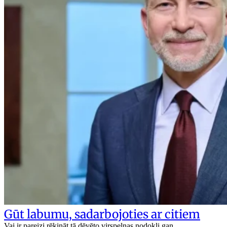
Gūt labumu, sadarbojoties ar citiem
Vai ir pareizi rēķināt tā dēvēto virspeļņas nodokli gan