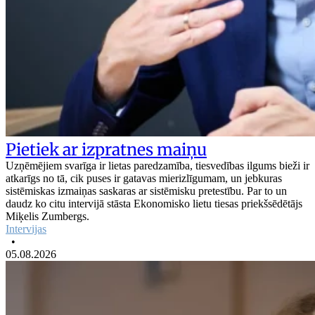
Pietiek ar izpratnes maiņu
Uzņēmējiem svarīga ir lietas paredzamība, tiesvedības ilgums bieži ir
atkarīgs no tā, cik puses ir gatavas mierizlīgumam, un jebkuras
sistēmiskas izmaiņas saskaras ar sistēmisku pretestību. Par to un
daudz ko citu intervijā stāsta Ekonomisko lietu tiesas priekšsēdētājs
Miķelis Zumbergs.
Intervijas
•
05.08.2026