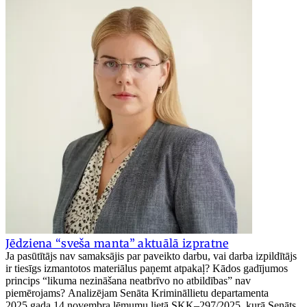
Jēdziena “sveša manta” aktuālā izpratne
Ja pasūtītājs nav samaksājis par paveikto darbu, vai darba izpildītājs
ir tiesīgs izmantotos materiālus paņemt atpakaļ? Kādos gadījumos
princips “likuma nezināšana neatbrīvo no atbildības” nav
piemērojams? Analizējam Senāta Krimināllietu departamenta
2025.gada 14.novembra lēmumu lietā SKK–297/2025, kurā Senāts