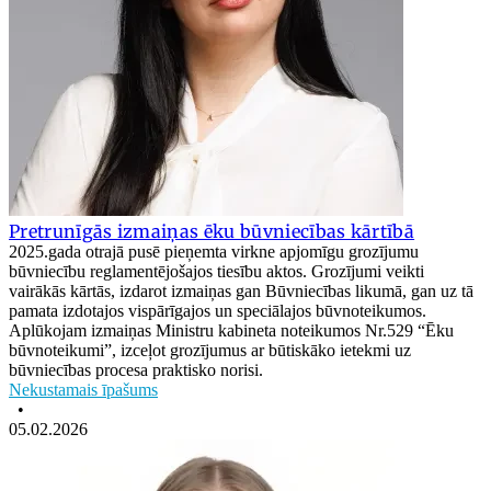
Pretrunīgās izmaiņas ēku būvniecības kārtībā
2025.gada otrajā pusē pieņemta virkne apjomīgu grozījumu
būvniecību reglamentējošajos tiesību aktos. Grozījumi veikti
vairākās kārtās, izdarot izmaiņas gan Būvniecības likumā, gan uz tā
pamata izdotajos vispārīgajos un speciālajos būvnoteikumos.
Aplūkojam izmaiņas Ministru kabineta noteikumos Nr.529 “Ēku
būvnoteikumi”, izceļot grozījumus ar būtiskāko ietekmi uz
būvniecības procesa praktisko norisi.
Nekustamais īpašums
•
05.02.2026