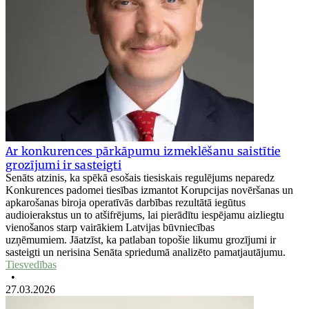
Ar konkurences pārkāpumu izmeklēšanu saistītie
grozījumi ir sasteigti
Senāts atzinis, ka spēkā esošais tiesiskais regulējums neparedz
Konkurences padomei tiesības izmantot Korupcijas novēršanas un
apkarošanas biroja operatīvās darbības rezultātā iegūtus
audioierakstus un to atšifrējums, lai pierādītu iespējamu aizliegtu
vienošanos starp vairākiem Latvijas būvniecības
uzņēmumiem. Jāatzīst, ka patlaban topošie likumu grozījumi ir
sasteigti un nerisina Senāta spriedumā analizēto pamatjautājumu.
Tiesvedības
•
27.03.2026