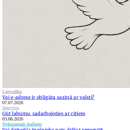
Lietvedība
Vai e-adrese ir obligāta saziņā ar valsti?
07.07.2026
Intervijas
Gūt labumu, sadarbojoties ar citiem
03.06.2026
Nekustamais īpašums
Vai dzīvokļa īpašnieks pats drīkst remontēt