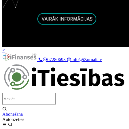
<
67280693
info@iZurnali.lv
Abonēšana
Autorizēties