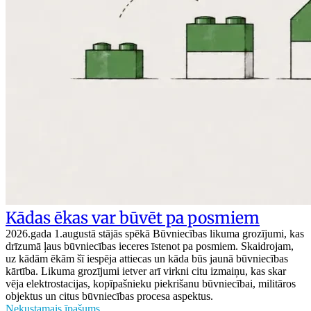
Kādas ēkas var būvēt pa posmiem
2026.gada 1.augustā stājās spēkā Būvniecības likuma grozījumi, kas
drīzumā ļaus būvniecības ieceres īstenot pa posmiem. Skaidrojam,
uz kādām ēkām šī iespēja attiecas un kāda būs jaunā būvniecības
kārtība. Likuma grozījumi ietver arī virkni citu izmaiņu, kas skar
vēja elektrostacijas, kopīpašnieku piekrišanu būvniecībai, militāros
objektus un citus būvniecības procesa aspektus.
Nekustamais īpašums