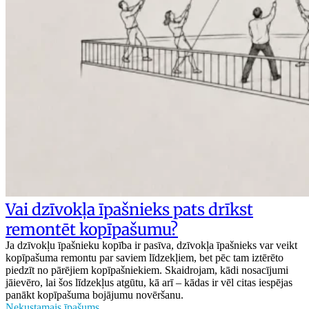
Vai dzīvokļa īpašnieks pats drīkst
remontēt kopīpašumu?
Ja dzīvokļu īpašnieku kopība ir pasīva, dzīvokļa īpašnieks var veikt
kopīpašuma remontu par saviem līdzekļiem, bet pēc tam iztērēto
piedzīt no pārējiem kopīpašniekiem. Skaidrojam, kādi nosacījumi
jāievēro, lai šos līdzekļus atgūtu, kā arī – kādas ir vēl citas iespējas
panākt kopīpašuma bojājumu novēršanu.
Nekustamais īpašums