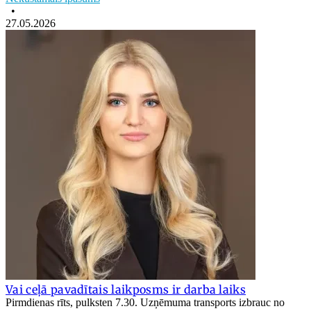
•
27.05.2026
Vai ceļā pavadītais laikposms ir darba laiks
Pirmdienas rīts, pulksten 7.30. Uzņēmuma transports izbrauc no