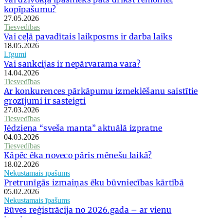
kopīpašumu?
27.05.2026
Tiesvedības
Vai ceļā pavadītais laikposms ir darba laiks
18.05.2026
Līgumi
Vai sankcijas ir nepārvarama vara?
14.04.2026
Tiesvedības
Ar konkurences pārkāpumu izmeklēšanu saistītie
grozījumi ir sasteigti
27.03.2026
Tiesvedības
Jēdziena “sveša manta” aktuālā izpratne
04.03.2026
Tiesvedības
Kāpēc ēka noveco pāris mēnešu laikā?
18.02.2026
Nekustamais īpašums
Pretrunīgās izmaiņas ēku būvniecības kārtībā
05.02.2026
Nekustamais īpašums
Būves reģistrācija no 2026.gada – ar vienu