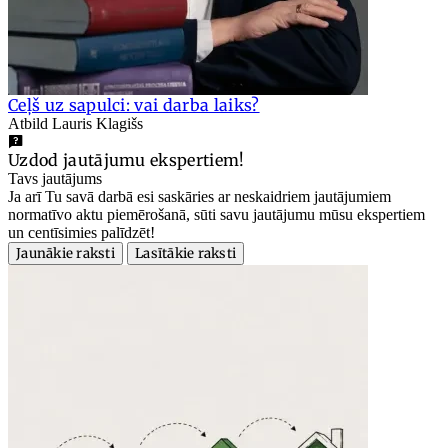
Ceļš uz sapulci: vai darba laiks?
Atbild Lauris Klagišs
Uzdod jautājumu ekspertiem!
Tavs jautājums
Ja arī Tu savā darbā esi saskāries ar neskaidriem jautājumiem
normatīvo aktu piemērošanā, sūti savu jautājumu mūsu ekspertiem
un centīsimies palīdzēt!
Jaunākie raksti
Lasītākie raksti