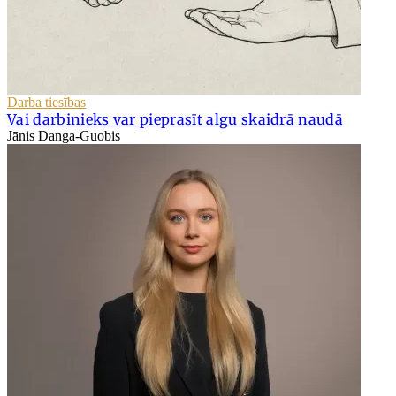
Darba tiesības
Vai darbinieks var pieprasīt algu skaidrā naudā
Jānis Danga-Guobis