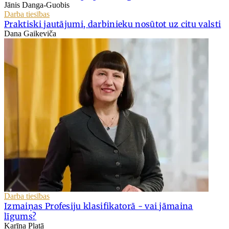
Jānis Danga-Guobis
Darba tiesības
Praktiski jautājumi, darbinieku nosūtot uz citu valsti
Dana Gaikeviča
Darba tiesības
Izmaiņas Profesiju klasifikatorā - vai jāmaina
līgums?
Karīna Platā