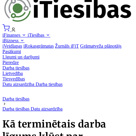
iFinanses
iTiesības
iBizness
iVeidlapas
iRokasgrāmatas
Žurnāls iFiT
Grāmatveža plānotājs
Pasākumi
Līgumi un darījumi
Pieredze
Darba tiesības
Lietvedība
Tiesvedības
Datu aizsardzība
Darba tiesības
Darba tiesības
Darba tiesības
Datu aizsardzība
Kā terminētais darba