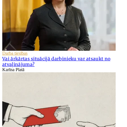
Darba tiesības
Vai ārkārtas situācijā darbinieku var atsaukt no
atvaļinājuma?
Karīna Platā