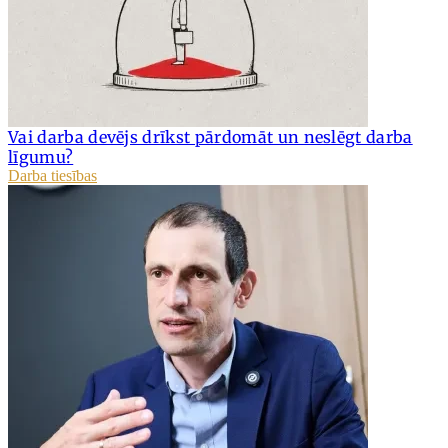
Vai darba devējs drīkst pārdomāt un neslēgt darba
līgumu?
Darba tiesības