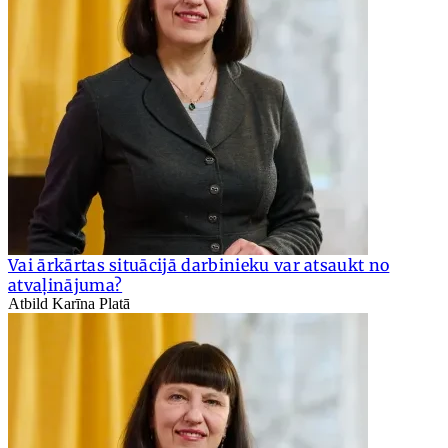
Vai ārkārtas situācijā darbinieku var atsaukt no
atvaļinājuma?
Atbild Karīna Platā