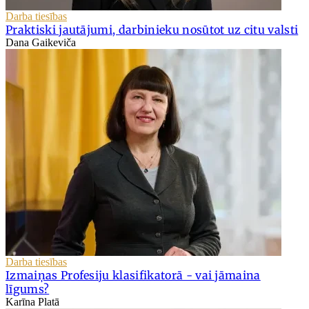
Darba tiesības
Praktiski jautājumi, darbinieku nosūtot uz citu valsti
Dana Gaikeviča
Darba tiesības
Izmaiņas Profesiju klasifikatorā - vai jāmaina
līgums?
Karīna Platā