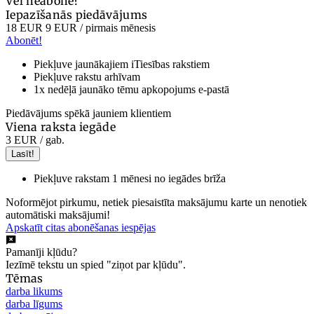
Vēl neabonē?
Iepazīšanās piedāvājums
18 EUR
9 EUR
/ pirmais mēnesis
Abonēt!
Piekļuve jaunākajiem iTiesības rakstiem
Piekļuve rakstu arhīvam
1x nedēļā jaunāko tēmu apkopojums e-pastā
Piedāvājums spēkā jauniem klientiem
Viena raksta iegāde
3 EUR
/ gab.
Lasīt!
Piekļuve rakstam 1 mēnesi no iegādes brīža
Noformējot pirkumu, netiek piesaistīta maksājumu karte un nenotiek
automātiski maksājumi!
Apskatīt citas abonēšanas iespējas
Pamanīji kļūdu?
Iezīmē tekstu un spied "ziņot par kļūdu".
Tēmas
darba likums
darba līgums