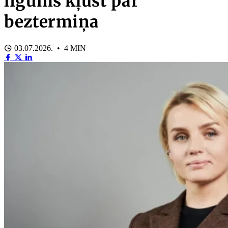
līgums kļūst par
beztermiņa
03.07.2026. • 4 MIN