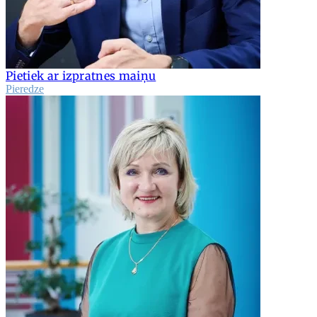
Pietiek ar izpratnes maiņu
Pieredze