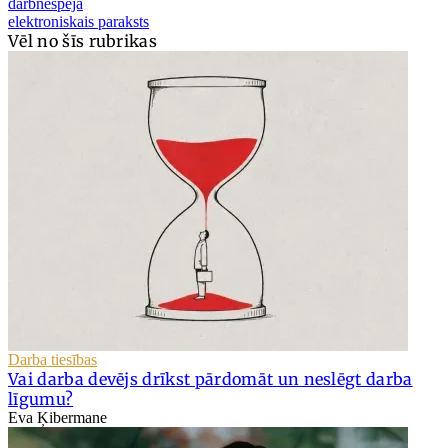
darbnespēja
elektroniskais paraksts
Vēl no šīs rubrikas
Darba tiesības
Vai darba devējs drīkst pārdomāt un neslēgt darba
līgumu?
Eva Ķibermane