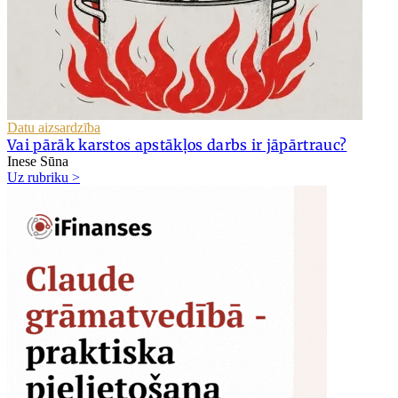
Datu aizsardzība
Vai pārāk karstos apstākļos darbs ir jāpārtrauc?
Inese Sūna
Uz rubriku >