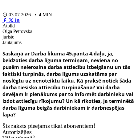
03.07.2026. • 4 MIN
Atbild
Olga Petrovska
juriste
Jautājums
Saskaņā ar Darba likuma 45.panta 4.daļu, ja,
beidzoties darba līguma termiņam, neviena no
pusēm neierosina darba attiecību izbeigšanu un tās
faktiski turpinās, darba līgums uzskatāms par
noslēgtu uz nenoteiktu laiku. Kā praksē notiek šāda
darba tiesisko attiecību turpināšana? Vai darba
devējam ir pienākums par to informēt darbinieku vai
izdot attiecīgu rīkojumu? Un kā rīkoties, ja terminētā
darba līguma beigās darbiniekam ir darbnespējas
lapa?
Šis raksts pieejams tikai abonentiem!
Autorizējies