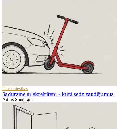
Darba tiesības
Sadursme ar skrejriteni - kurš sedz zaudējumus
Arturs Smirjagins