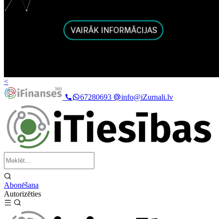
<
67280693
info@iZurnali.lv
Abonēšana
Autorizēties