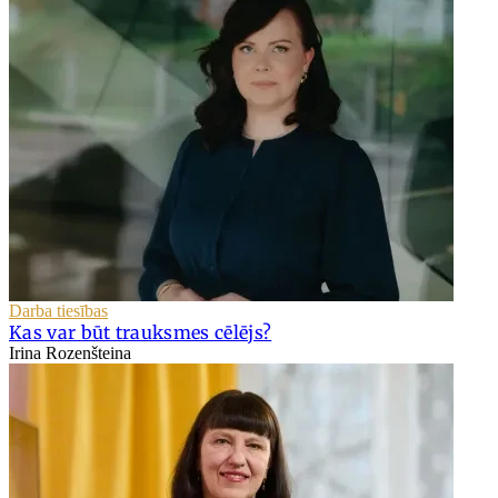
Darba tiesības
Kas var būt trauksmes cēlējs?
Irina Rozenšteina