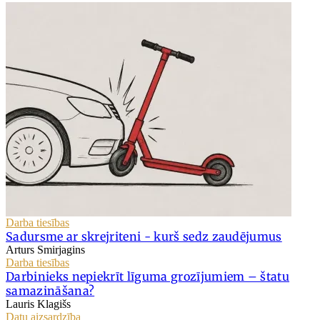
Darba tiesības
Sadursme ar skrejriteni - kurš sedz zaudējumus
Arturs Smirjagins
Darba tiesības
Darbinieks nepiekrīt līguma grozījumiem – štatu
samazināšana?
Lauris Klagišs
Datu aizsardzība