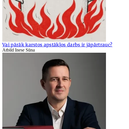
Vai pārāk karstos apstākļos darbs ir jāpārtrauc?
Atbild Inese Sūna