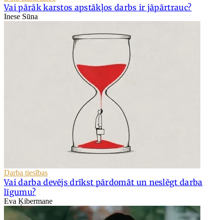
Vai pārāk karstos apstākļos darbs ir jāpārtrauc?
Inese Sūna
Darba tiesības
Vai darba devējs drīkst pārdomāt un neslēgt darba
līgumu?
Eva Ķibermane