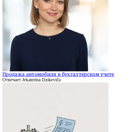
Продажа автомобиля в бухгалтерском учете
Отвечает Jekaterina Dzikeviča