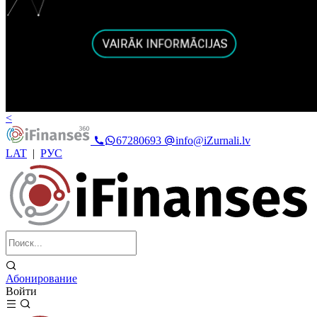
<
67280693
info@iZurnali.lv
LAT
|
РУС
Абонирование
Войти