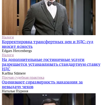
Налоги
Корректировка трансфертных цен и НДС: суд
вносит ясность
Edgars Hercenbergs
Налоги
На дополнительные гостиничные услуги
разрешается устанавливать стандартную ставку
НДС
Karlīna Stāmere
Прочая судебная практика
Оценивают соразмерность наказания за
невыдачу чеков
Наталья Пуриня