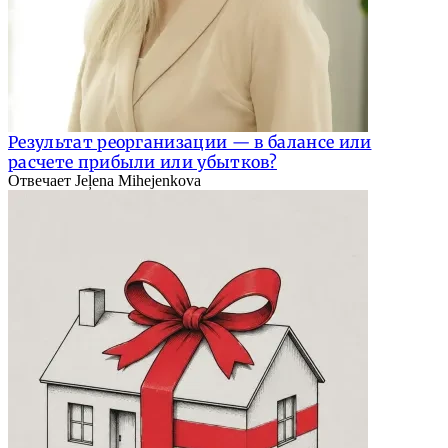
Результат реорганизации — в балансе или
расчете прибыли или убытков?
Отвечает Jeļena Mihejenkova