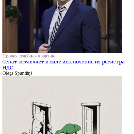
Прочая судебная практика
Сенат оставляет в силе исключение из регистра
НДС
Oļegs Spundiņš