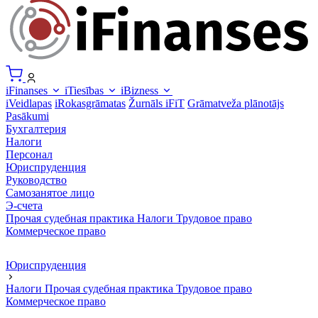
iFinanses
iTiesības
iBizness
iVeidlapas
iRokasgrāmatas
Žurnāls iFiT
Grāmatveža plānotājs
Pasākumi
Бухгалтерия
Налоги
Персонал
Юриспруденция
Руководство
Самозанятое лицо
Э-счета
Прочая судебная практика
Налоги
Трудовое право
Коммерческое право
Юриспруденция
Налоги
Прочая судебная практика
Трудовое право
Коммерческое право