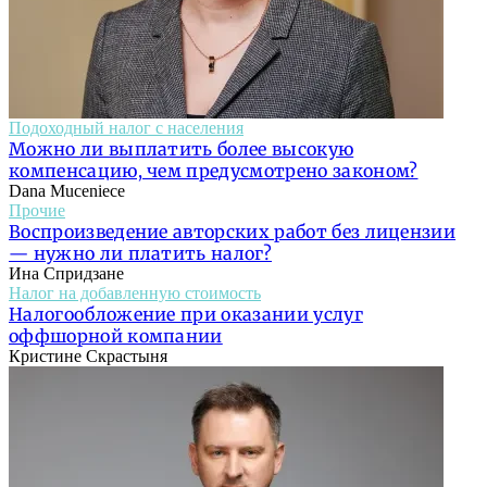
Подоходный налог с населения
Можно ли выплатить более высокую
компенсацию, чем предусмотрено законом?
Dana Muceniece
Прочие
Воспроизведение авторских работ без лицензии
— нужно ли платить налог?
Ина Спридзане
Налог на добавленную стоимость
Налогообложение при оказании услуг
оффшорной компании
Кристине Скрастыня