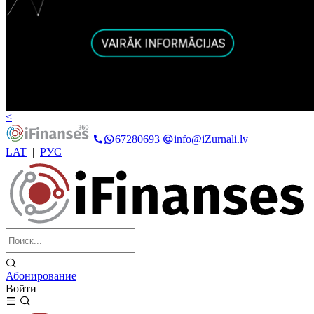
<
67280693
info@iZurnali.lv
LAT
|
РУС
Абонирование
Войти