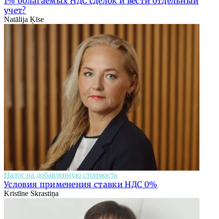
1% облагаемых НДС сделок и вести отдельный
учет?
Natālija Ķīse
Налог на добавленную стоимость
Условия применения ставки НДС 0%
Kristīne Skrastiņa