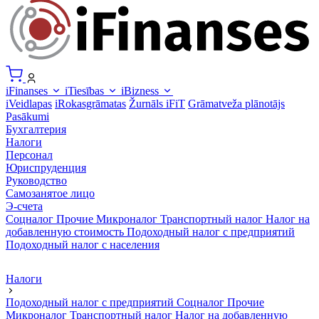
iFinanses
iTiesības
iBizness
iVeidlapas
iRokasgrāmatas
Žurnāls iFiT
Grāmatveža plānotājs
Pasākumi
Бухгалтерия
Налоги
Персонал
Юриспруденция
Руководство
Самозанятое лицо
Э-счета
Соцналог
Прочие
Микроналог
Транспортный налог
Налог на
добавленную стоимость
Подоходный налог с предприятий
Подоходный налог с населения
Налоги
Подоходный налог с предприятий
Соцналог
Прочие
Микроналог
Транспортный налог
Налог на добавленную