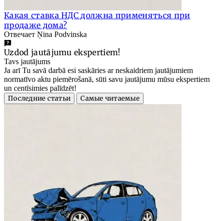
Какая ставка НДС должна применяться при
продаже дома?
Отвечает Ņina Podvinska
Uzdod jautājumu ekspertiem!
Tavs jautājums
Ja arī Tu savā darbā esi saskāries ar neskaidriem jautājumiem
normatīvo aktu piemērošanā, sūti savu jautājumu mūsu ekspertiem
un centīsimies palīdzēt!
Последние статьи
Самые читаемые