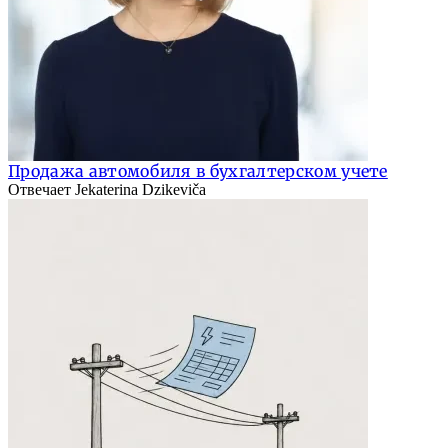
Продажа автомобиля в бухгалтерском учете
Отвечает Jekaterina Dzikeviča