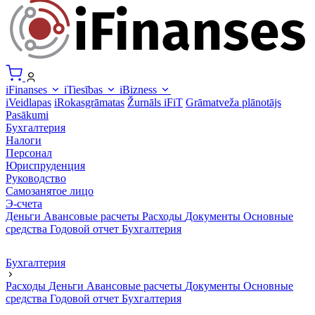
iFinanses
iTiesības
iBizness
iVeidlapas
iRokasgrāmatas
Žurnāls iFiT
Grāmatveža plānotājs
Pasākumi
Бухгалтерия
Налоги
Персонал
Юриспруденция
Руководство
Самозанятое лицо
Э-счета
Деньги
Авансовые расчеты
Расходы
Документы
Основные
средства
Годовой отчет
Бухгалтерия
Бухгалтерия
Расходы
Деньги
Авансовые расчеты
Документы
Основные
средства
Годовой отчет
Бухгалтерия