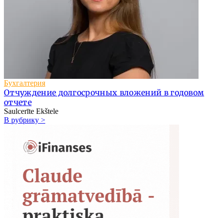
Бухгалтерия
Отчуждение долгосрочных вложений в годовом
отчете
Saulcerīte Ekštele
В рубрику >