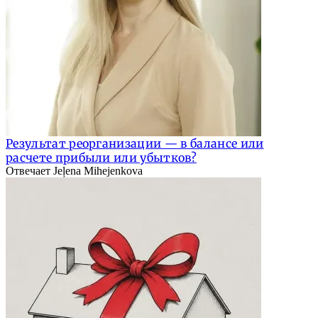
Результат реорганизации — в балансе или
расчете прибыли или убытков?
Отвечает Jeļena Mihejenkova