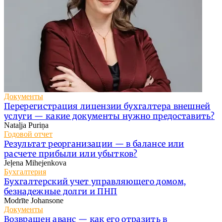
Документы
Перерегистрация лицензии бухгалтера внешней
услуги — какие документы нужно предоставить?
Nataļja Puriņa
Годовой отчет
Результат реорганизации — в балансе или
расчете прибыли или убытков?
Jeļena Mihejenkova
Бухгалтерия
Бухгалтерский учет управляющего домом,
безнадежные долги и ПНП
Modrīte Johansone
Документы
Возвращен аванс — как его отразить в