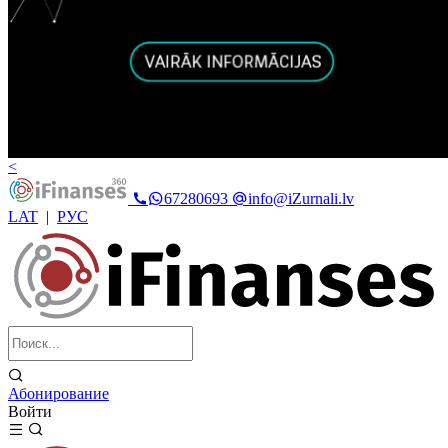
<
67280693
info@iZurnali.lv
LAT
|
РУС
Абонирование
Войти