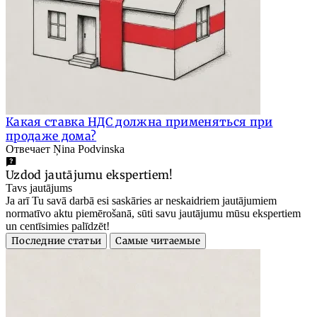
Какая ставка НДС должна применяться при
продаже дома?
Отвечает Ņina Podvinska
Uzdod jautājumu ekspertiem!
Tavs jautājums
Ja arī Tu savā darbā esi saskāries ar neskaidriem jautājumiem
normatīvo aktu piemērošanā, sūti savu jautājumu mūsu ekspertiem
un centīsimies palīdzēt!
Последние статьи
Самые читаемые