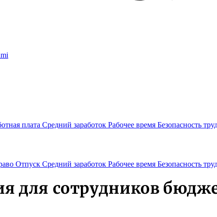
umi
ботная плата
Средний заработок
Рабочее время
Безопасность тру
раво
Отпуск
Средний заработок
Рабочее время
Безопасность тру
ия для сотрудников бюдж