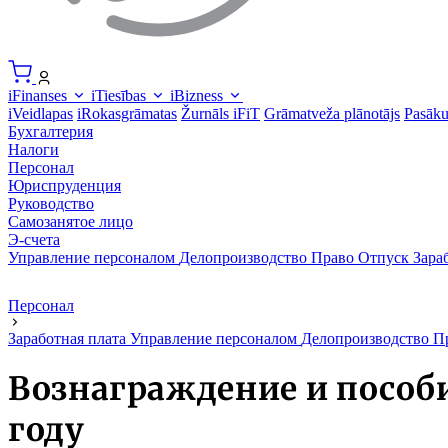
iFinanses
iTiesības
iBizness
iVeidlapas
iRokasgrāmatas
Žurnāls iFiT
Grāmatveža plānotājs
Pasāk
Бухгалтерия
Налоги
Персонал
Юриспруденция
Руководство
Самозанятое лицо
Э-счета
Управление персоналом
Делопроизводство
Право
Отпуск
Зара
Персонал
Заработная плата
Управление персоналом
Делопроизводство
П
Вознаграждение и пособ
году