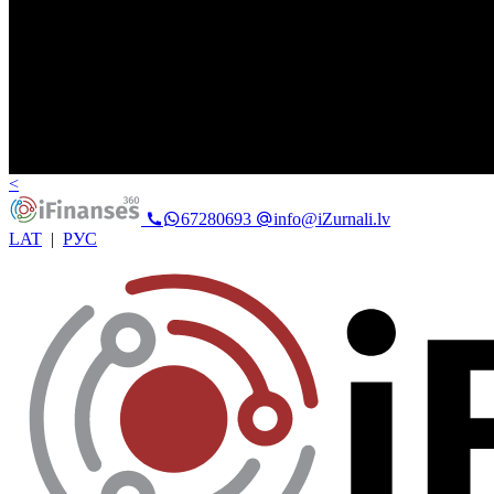
<
67280693
info@iZurnali.lv
LAT
|
РУС