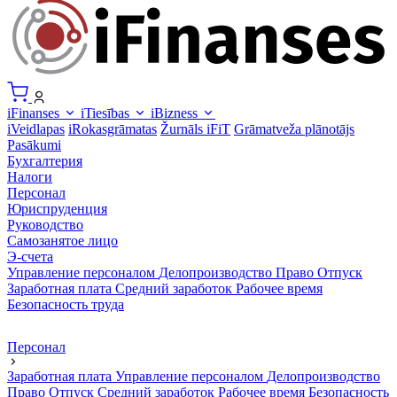
iFinanses
iTiesības
iBizness
iVeidlapas
iRokasgrāmatas
Žurnāls iFiT
Grāmatveža plānotājs
Pasākumi
Бухгалтерия
Налоги
Персонал
Юриспруденция
Руководство
Самозанятое лицо
Э-счета
Управление персоналом
Делопроизводство
Право
Отпуск
Заработная плата
Средний заработок
Рабочее время
Безопасность труда
Персонал
Заработная плата
Управление персоналом
Делопроизводство
Право
Отпуск
Средний заработок
Рабочее время
Безопасность