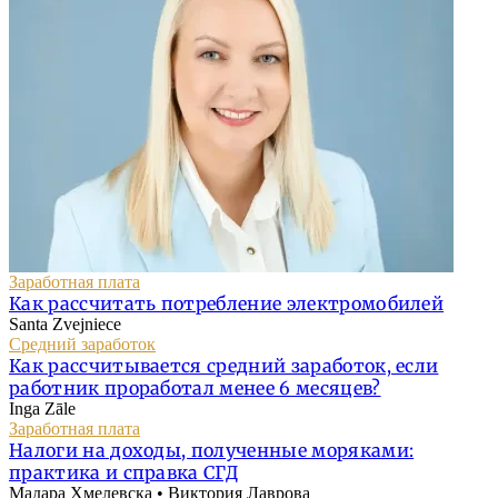
Заработная плата
Как рассчитать потребление электромобилей
Santa Zvejniece
Средний заработок
Как рассчитывается средний заработок, если
работник проработал менее 6 месяцев?
Inga Zāle
Заработная плата
Налоги на доходы, полученные моряками:
практика и справка СГД
Мадара Хмелевска • Виктория Лаврова