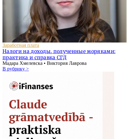
Заработная плата
Налоги на доходы, полученные моряками:
практика и справка СГД
Мадара Хмелевска • Виктория Лаврова
В рубрику >