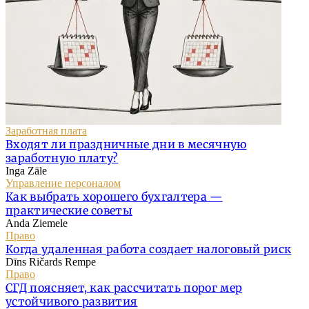
Заработная плата
Входят ли праздничные дни в месячную
заработную плату?
Inga Zāle
Управление персоналом
Как выбрать хорошего бухгалтера —
практические советы
Anda Ziemele
Право
Когда удаленная работа создает налоговый риск
Dīns Ričards Rempe
Право
СГД поясняет, как рассчитать порог мер
устойчивого развития