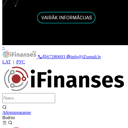
<
67280693
info@iZurnali.lv
LAT
|
РУС
Абонирование
Войти