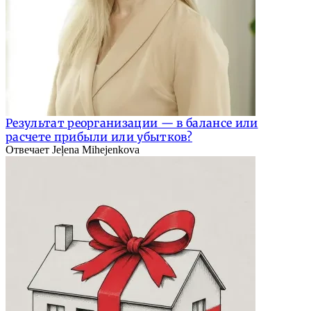
Результат реорганизации — в балансе или
расчете прибыли или убытков?
Отвечает Jeļena Mihejenkova