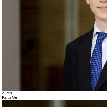
Autors
Kārlis Ošs