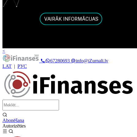
<
67280693
info@iZurnali.lv
LAT
|
РУС
Abonēšana
Autorizēties