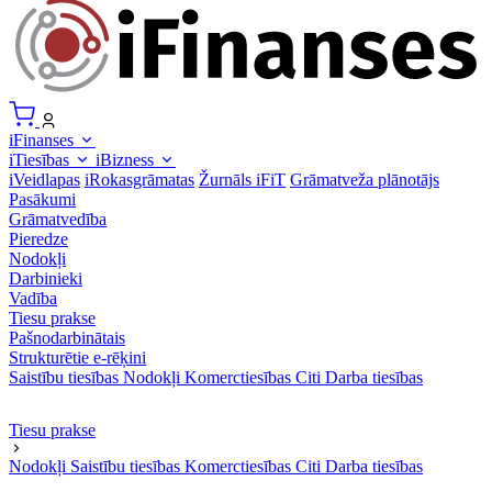
iFinanses
iTiesības
iBizness
iVeidlapas
iRokasgrāmatas
Žurnāls iFiT
Grāmatveža plānotājs
Pasākumi
Grāmatvedība
Pieredze
Nodokļi
Darbinieki
Vadība
Tiesu prakse
Pašnodarbinātais
Strukturētie e-rēķini
Saistību tiesības
Nodokļi
Komerctiesības
Citi
Darba tiesības
Tiesu prakse
Nodokļi
Saistību tiesības
Komerctiesības
Citi
Darba tiesības