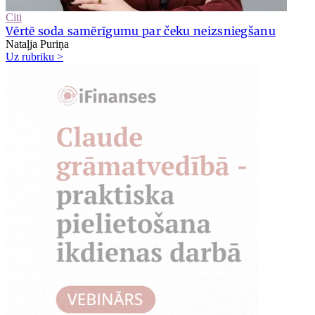
Citi
Vērtē soda samērīgumu par čeku neizsniegšanu
Nataļja Puriņa
Uz rubriku >