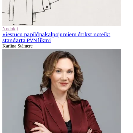
Nodokļi
Viesnīcu papildpakalpojumiem drīkst noteikt
standarta PVN likmi
Karlīna Stāmere