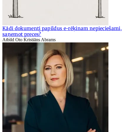
Kādi dokumenti papildus e-rēķinam nepieciešami,
saņemot preces?
Atbild Oto Kristiāns Abrams