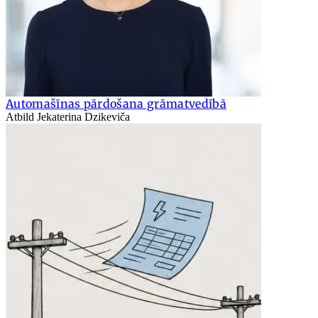
Automašīnas pārdošana grāmatvedībā
Atbild Jekaterina Dzikeviča