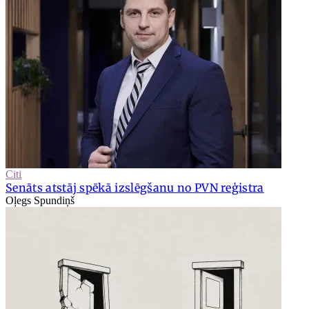
Citi
Senāts atstāj spēkā izslēgšanu no PVN reģistra
Oļegs Spundiņš