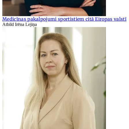
Medicīnas pakalpojumi sportistiem citā Eiropas valstī
Atbild Irēna Lejiņa