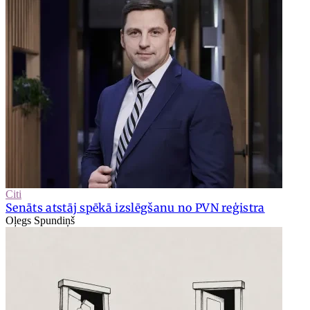
Citi
Senāts atstāj spēkā izslēgšanu no PVN reģistra
Oļegs Spundiņš