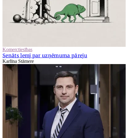
Komerctiesības
Senāts lemj par uzņēmuma pāreju
Karlīna Stāmere