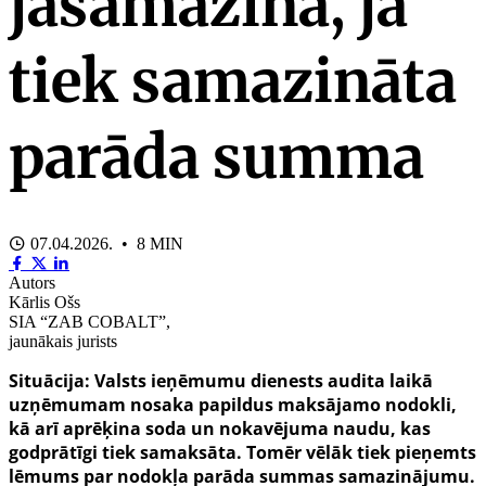
jāsamazina, ja
tiek samazināta
parāda summa
07.04.2026. • 8 MIN
Autors
Kārlis Ošs
SIA “ZAB COBALT”,
jaunākais jurists
Situācija: Valsts ieņēmumu dienests audita laikā
uzņēmumam nosaka papildus maksājamo nodokli,
kā arī aprēķina soda un nokavējuma naudu, kas
godprātīgi tiek samaksāta. Tomēr vēlāk tiek pieņemts
lēmums par nodokļa parāda summas samazinājumu.