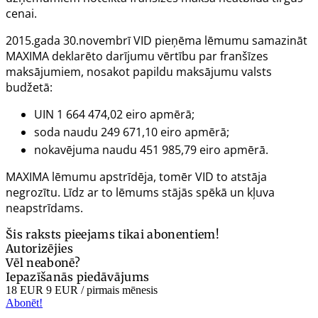
cenai.
2015.gada 30.novembrī VID pieņēma lēmumu samazināt
MAXIMA deklarēto darījumu vērtību par franšīzes
maksājumiem, nosakot papildu maksājumu valsts
budžetā:
UIN 1 664 474,02 eiro apmērā;
soda naudu 249 671,10 eiro apmērā;
nokavējuma naudu 451 985,79 eiro apmērā.
MAXIMA lēmumu apstrīdēja, tomēr VID to atstāja
negrozītu. Līdz ar to lēmums stājās spēkā un kļuva
neapstrīdams.
Šis raksts pieejams tikai abonentiem!
Autorizējies
Vēl neabonē?
Iepazīšanās piedāvājums
18 EUR
9 EUR
/ pirmais mēnesis
Abonēt!