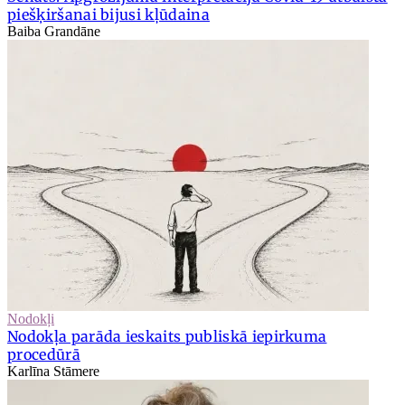
piešķiršanai bijusi kļūdaina
Baiba Grandāne
Nodokļi
Nodokļa parāda ieskaits publiskā iepirkuma
procedūrā
Karlīna Stāmere