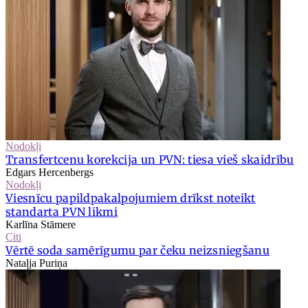
Nodokļi
Transfertcenu korekcija un PVN: tiesa vieš skaidrību
Edgars Hercenbergs
Nodokļi
Viesnīcu papildpakalpojumiem drīkst noteikt
standarta PVN likmi
Karlīna Stāmere
Citi
Vērtē soda samērīgumu par čeku neizsniegšanu
Nataļja Puriņa