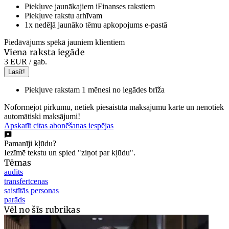
Piekļuve jaunākajiem iFinanses rakstiem
Piekļuve rakstu arhīvam
1x nedēļā jaunāko tēmu apkopojums e-pastā
Piedāvājums spēkā jauniem klientiem
Viena raksta iegāde
3 EUR
/ gab.
Lasīt!
Piekļuve rakstam 1 mēnesi no iegādes brīža
Noformējot pirkumu, netiek piesaistīta maksājumu karte un nenotiek
automātiski maksājumi!
Apskatīt citas abonēšanas iespējas
Pamanīji kļūdu?
Iezīmē tekstu un spied "ziņot par kļūdu".
Tēmas
audits
transfertcenas
saistītās personas
parāds
Vēl no šīs rubrikas