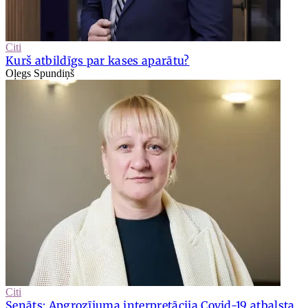
Citi
Kurš atbildīgs par kases aparātu?
Oļegs Spundiņš
Citi
Senāts: Apgrozījuma interpretācija Covid-19 atbalsta