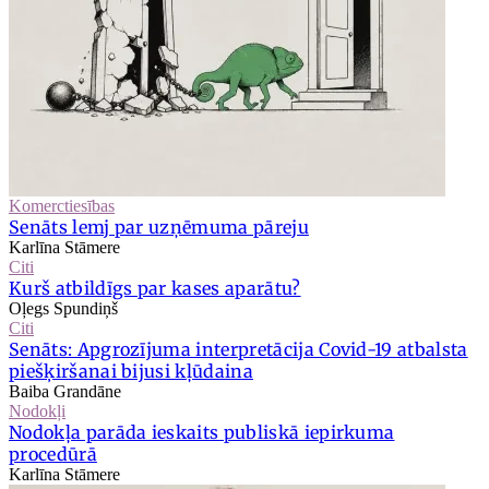
Komerctiesības
Senāts lemj par uzņēmuma pāreju
Karlīna Stāmere
Citi
Kurš atbildīgs par kases aparātu?
Oļegs Spundiņš
Citi
Senāts: Apgrozījuma interpretācija Covid-19 atbalsta
piešķiršanai bijusi kļūdaina
Baiba Grandāne
Nodokļi
Nodokļa parāda ieskaits publiskā iepirkuma
procedūrā
Karlīna Stāmere