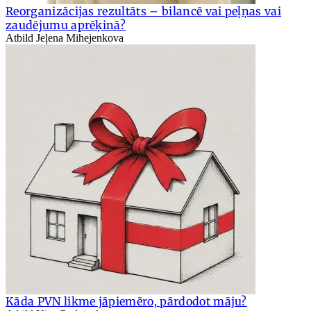
Reorganizācijas rezultāts – bilancē vai peļņas vai
zaudējumu aprēķinā?
Atbild Jeļena Mihejenkova
Kāda PVN likme jāpiemēro, pārdodot māju?