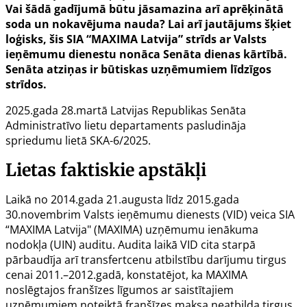
Vai šādā gadījumā būtu jāsamazina arī aprēķinātā
soda un nokavējuma nauda? Lai arī jautājums šķiet
loģisks, šis SIA “MAXIMA Latvija” strīds ar Valsts
ieņēmumu dienestu nonāca Senāta dienas kārtībā.
Senāta atziņas ir būtiskas uzņēmumiem līdzīgos
strīdos.
2025.gada 28.martā Latvijas Republikas Senāta
Administratīvo lietu departaments pasludināja
spriedumu lietā SKA-6/2025.
Lietas faktiskie apstākļi
Laikā no 2014.gada 21.augusta līdz 2015.gada
30.novembrim Valsts ieņēmumu dienests (VID) veica SIA
“MAXIMA Latvija" (MAXIMA) uzņēmumu ienākuma
nodokļa (UIN) auditu. Audita laikā VID cita starpā
pārbaudīja arī transfertcenu atbilstību darījumu tirgus
cenai 2011.–2012.gadā, konstatējot, ka MAXIMA
noslēgtajos franšīzes līgumos ar saistītajiem
uzņēmumiem noteiktā franšīzes maksa neatbilda tirgus