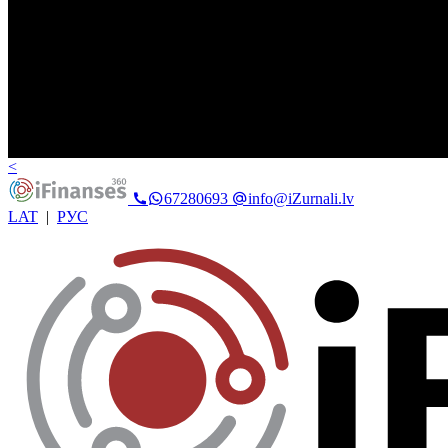
<
67280693
info@iZurnali.lv
LAT
|
РУС