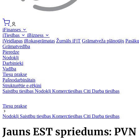
iFinanses
iTiesības
iBizness
iVeidlapas
iRokasgrāmatas
Žurnāls iFiT
Grāmatveža plānotājs
Pasāk
Grāmatvedība
Pieredze
Nodokļi
Darbinieki
Vadība
Tiesu prakse
Pašnodarbinātais
Strukturētie e-rēķini
Saistību tiesības
Nodokļi
Komerctiesības
Citi
Darba tiesības
Tiesu prakse
Nodokļi
Saistību tiesības
Komerctiesības
Citi
Darba tiesības
Jauns EST spriedums: PVN 