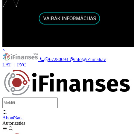
<
67280693
info@iZurnali.lv
LAT
|
РУС
Abonēšana
Autorizēties