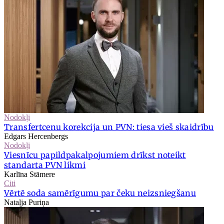
Nodokļi
Transfertcenu korekcija un PVN: tiesa vieš skaidrību
Edgars Hercenbergs
Nodokļi
Viesnīcu papildpakalpojumiem drīkst noteikt
standarta PVN likmi
Karlīna Stāmere
Citi
Vērtē soda samērīgumu par čeku neizsniegšanu
Nataļja Puriņa