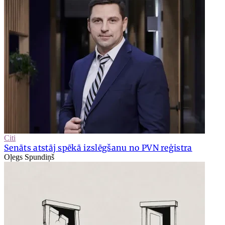
Citi
Senāts atstāj spēkā izslēgšanu no PVN reģistra
Oļegs Spundiņš