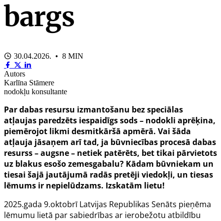
bargs
30.04.2026. • 8 MIN
Autors
Karlīna Stāmere
nodokļu konsultante
Par dabas resursu izmantošanu bez speciālas
atļaujas paredzēts iespaidīgs sods – nodokli aprēķina,
piemērojot likmi desmitkāršā apmērā. Vai šāda
atļauja jāsaņem arī tad, ja būvniecības procesā dabas
resurss – augsne – netiek patērēts, bet tikai pārvietots
uz blakus esošo zemesgabalu? Kādam būvniekam un
tiesai šajā jautājumā radās pretēji viedokļi, un tiesas
lēmums ir nepielūdzams. Izskatām lietu!
2025.gada 9.oktobrī Latvijas Republikas Senāts pieņēma
lēmumu lietā par sabiedrības ar ierobežotu atbildību