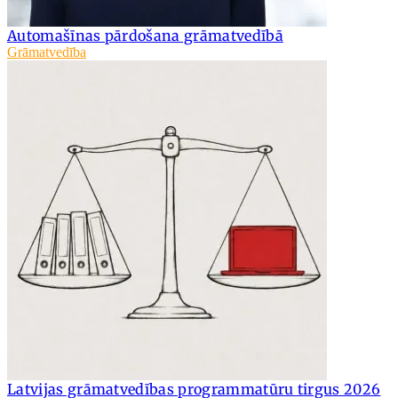
Automašīnas pārdošana grāmatvedībā
Grāmatvedība
Latvijas grāmatvedības programmatūru tirgus 2026