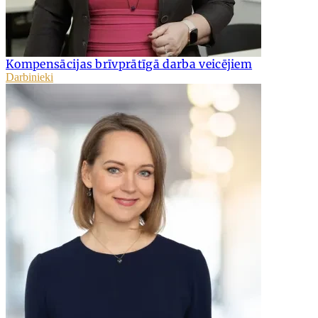
Kompensācijas brīvprātīgā darba veicējiem
Darbinieki