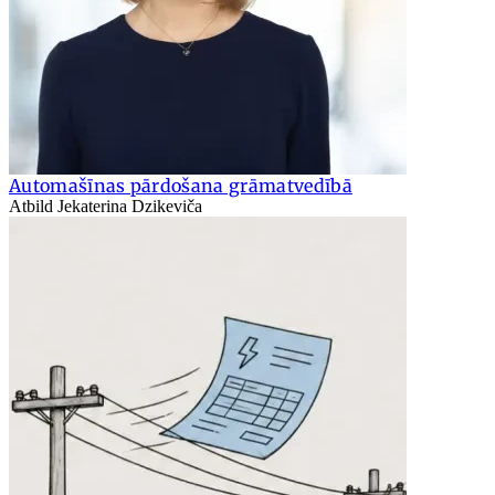
Automašīnas pārdošana grāmatvedībā
Atbild Jekaterina Dzikeviča