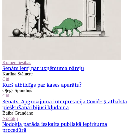
Komerctiesības
Senāts lemj par uzņēmuma pāreju
Karlīna Stāmere
Citi
Kurš atbildīgs par kases aparātu?
Oļegs Spundiņš
Citi
Senāts: Apgrozījuma interpretācija Covid-19 atbalsta
piešķiršanai bijusi kļūdaina
Baiba Grandāne
Nodokļi
Nodokļa parāda ieskaits publiskā iepirkuma
procedūrā