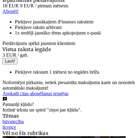
Iepazīšanās piedāvājums
18 EUR
9 EUR
/ pirmais mēnesis
Abonēt!
Piekļuve jaunākajiem iFinanses rakstiem
Piekļuve rakstu arhīvam
1x nedēļā jaunāko tēmu apkopojums e-pastā
Piedāvājums spēkā jauniem klientiem
Viena raksta iegāde
3 EUR
/ gab.
Lasīt!
Piekļuve rakstam 1 mēnesi no iegādes brīža
Noformējot pirkumu, netiek piesaistīta maksājumu karte un nenotiek
automātiski maksājumi!
Apskatīt citas abonēšanas iespējas
Pamanīji kļūdu?
Iezīmē tekstu un spied "ziņot par kļūdu".
Tēmas
būvniecība
licence
Vēl no šīs rubrikas