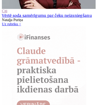
Citi
Vērtē soda samērīgumu par čeku neizsniegšanu
Nataļja Puriņa
Uz rubriku >