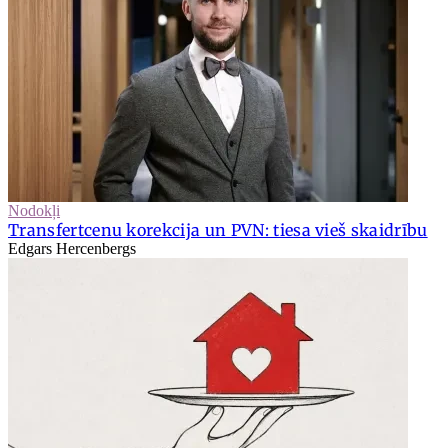
Nodokļi
Transfertcenu korekcija un PVN: tiesa vieš skaidrību
Edgars Hercenbergs