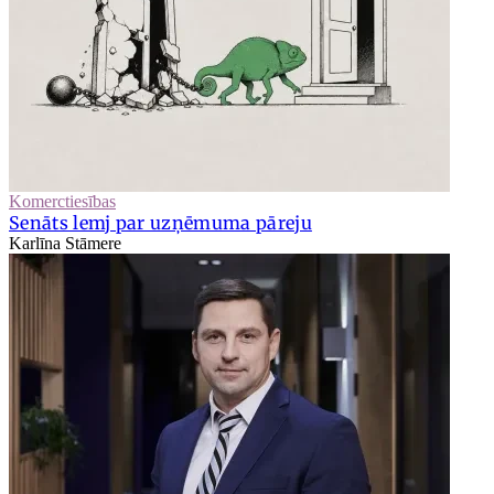
Komerctiesības
Senāts lemj par uzņēmuma pāreju
Karlīna Stāmere