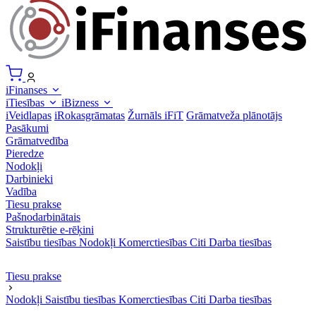
iFinanses
iTiesības
iBizness
iVeidlapas
iRokasgrāmatas
Žurnāls iFiT
Grāmatveža plānotājs
Pasākumi
Grāmatvedība
Pieredze
Nodokļi
Darbinieki
Vadība
Tiesu prakse
Pašnodarbinātais
Strukturētie e-rēķini
Saistību tiesības
Nodokļi
Komerctiesības
Citi
Darba tiesības
Tiesu prakse
Nodokļi
Saistību tiesības
Komerctiesības
Citi
Darba tiesības