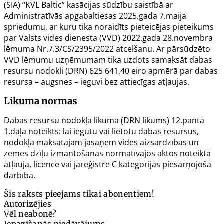
(SIA) “KVL Baltic” kasācijas sūdzību saistībā ar
Administratīvās apgabaltiesas 2025.gada 7.maija
spriedumu, ar kuru tika noraidīts pieteicējas pieteikums
par Valsts vides dienesta (VVD) 2022.gada 28.novembra
lēmuma Nr.7.3/CS/2395/2022 atcelšanu. Ar pārsūdzēto
VVD lēmumu uzņēmumam tika uzdots samaksāt dabas
resursu nodokli (DRN) 625 641,40 eiro apmērā par dabas
resursa – augsnes – ieguvi bez attiecīgas atļaujas.
Likuma normas
Dabas resursu nodokļa likuma (DRN likums) 12.panta
1.daļā noteikts:
lai iegūtu vai lietotu dabas resursus,
nodokļa maksātājam jāsaņem vides aizsardzības un
zemes dzīļu izmantošanas normatīvajos aktos noteiktā
atļauja, licence vai jāreģistrē C kategorijas piesārņojoša
darbība.
Šis raksts pieejams tikai abonentiem!
Autorizējies
Vēl neabonē?