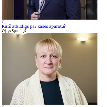
Citi
Kurš atbildīgs par kases aparātu?
Oļegs Spundiņš
Citi