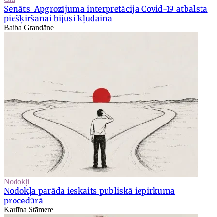
Senāts: Apgrozījuma interpretācija Covid-19 atbalsta
piešķiršanai bijusi kļūdaina
Baiba Grandāne
Nodokļi
Nodokļa parāda ieskaits publiskā iepirkuma
procedūrā
Karlīna Stāmere