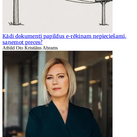
Kādi dokumenti papildus e-rēķinam nepieciešami,
saņemot preces?
Atbild Oto Kristiāns Abrams