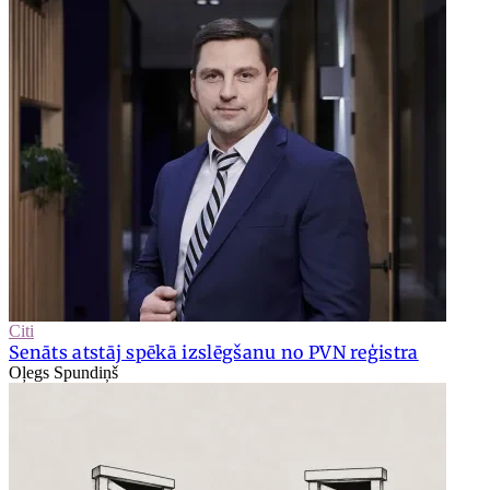
Citi
Senāts atstāj spēkā izslēgšanu no PVN reģistra
Oļegs Spundiņš