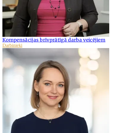
Kompensācijas brīvprātīgā darba veicējiem
Darbinieki