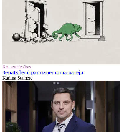
Komerctiesības
Senāts lemj par uzņēmuma pāreju
Karlīna Stāmere