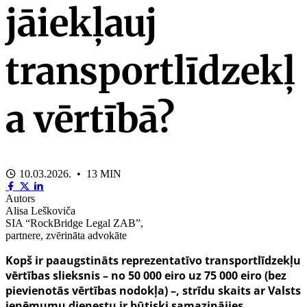
jāiekļauj
transportlīdzekļ
a vērtībā?
10.03.2026. • 13 MIN
Autors
Alisa Leškoviča
SIA “RockBridge Legal ZAB”,
partnere, zvērināta advokāte
Kopš ir paaugstināts reprezentatīvo transportlīdzekļu
vērtības slieksnis – no 50 000 eiro uz 75 000 eiro (bez
pievienotās vērtības nodokļa) –, strīdu skaits ar Valsts
ieņēmumu dienestu ir būtiski samazinājies.