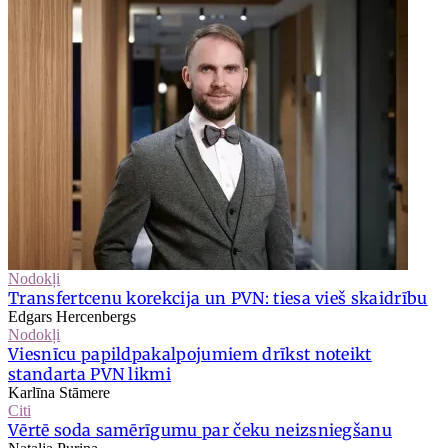
Nodokļi
Transfertcenu korekcija un PVN: tiesa vieš skaidrību
Edgars Hercenbergs
Nodokļi
Viesnīcu papildpakalpojumiem drīkst noteikt
standarta PVN likmi
Karlīna Stāmere
Citi
Vērtē soda samērīgumu par čeku neizsniegšanu