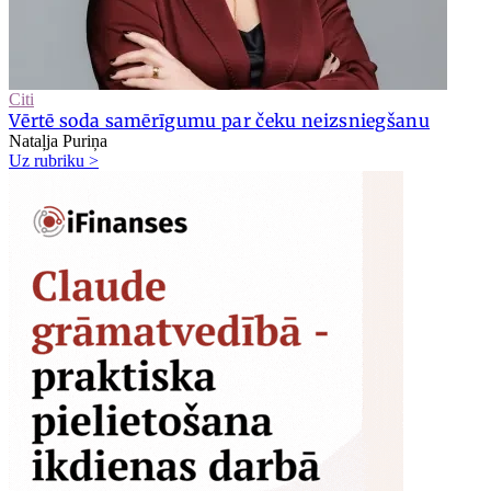
Citi
Vērtē soda samērīgumu par čeku neizsniegšanu
Nataļja Puriņa
Uz rubriku >