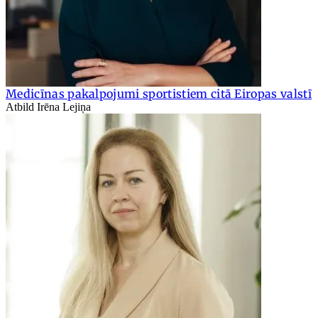
Medicīnas pakalpojumi sportistiem citā Eiropas valstī
Atbild Irēna Lejiņa