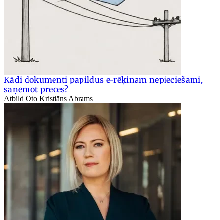
Kādi dokumenti papildus e-rēķinam nepieciešami,
saņemot preces?
Atbild Oto Kristiāns Abrams