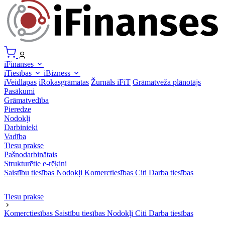
iFinanses
iTiesības
iBizness
iVeidlapas
iRokasgrāmatas
Žurnāls iFiT
Grāmatveža plānotājs
Pasākumi
Grāmatvedība
Pieredze
Nodokļi
Darbinieki
Vadība
Tiesu prakse
Pašnodarbinātais
Strukturētie e-rēķini
Saistību tiesības
Nodokļi
Komerctiesības
Citi
Darba tiesības
Tiesu prakse
Komerctiesības
Saistību tiesības
Nodokļi
Citi
Darba tiesības