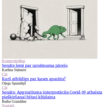
Komerctiesības
Senāts lemj par uzņēmuma pāreju
Karlīna Stāmere
Citi
Kurš atbildīgs par kases aparātu?
Oļegs Spundiņš
Citi
Senāts: Apgrozījuma interpretācija Covid-19 atbalsta
piešķiršanai bijusi kļūdaina
Baiba Grandāne
Nodokļi