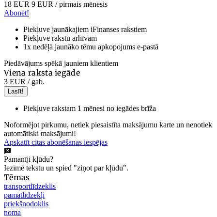
18 EUR
9 EUR
/ pirmais mēnesis
Abonēt!
Piekļuve jaunākajiem iFinanses rakstiem
Piekļuve rakstu arhīvam
1x nedēļā jaunāko tēmu apkopojums e-pastā
Piedāvājums spēkā jauniem klientiem
Viena raksta iegāde
3 EUR
/ gab.
Lasīt!
Piekļuve rakstam 1 mēnesi no iegādes brīža
Noformējot pirkumu, netiek piesaistīta maksājumu karte un nenotiek
automātiski maksājumi!
Apskatīt citas abonēšanas iespējas
Pamanīji kļūdu?
Iezīmē tekstu un spied "ziņot par kļūdu".
Tēmas
transportlīdzeklis
pamatlīdzekļi
priekšnodoklis
noma