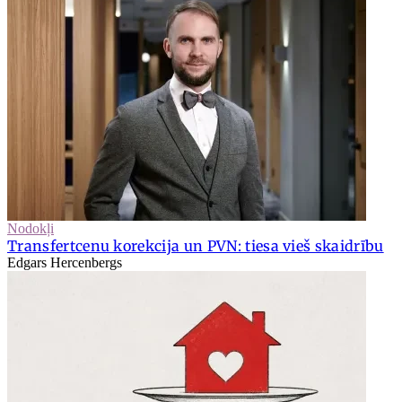
Nodokļi
Transfertcenu korekcija un PVN: tiesa vieš skaidrību
Edgars Hercenbergs