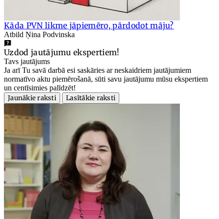
Kāda PVN likme jāpiemēro, pārdodot māju?
Atbild Ņina Podvinska
Uzdod jautājumu ekspertiem!
Tavs jautājums
Ja arī Tu savā darbā esi saskāries ar neskaidriem jautājumiem
normatīvo aktu piemērošanā, sūti savu jautājumu mūsu ekspertiem
un centīsimies palīdzēt!
Jaunākie raksti
Lasītākie raksti