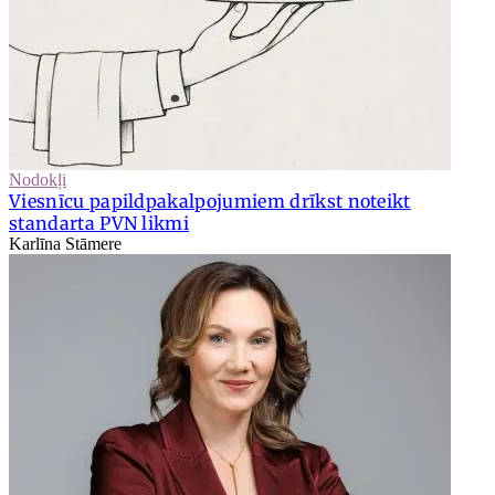
Nodokļi
Viesnīcu papildpakalpojumiem drīkst noteikt
standarta PVN likmi
Karlīna Stāmere