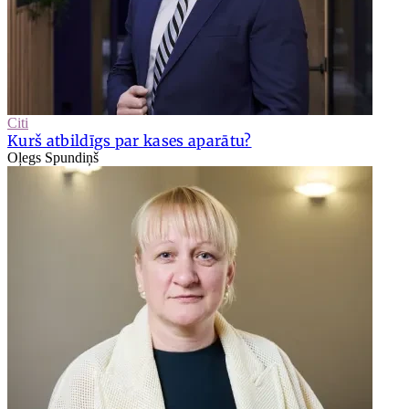
Citi
Kurš atbildīgs par kases aparātu?
Oļegs Spundiņš