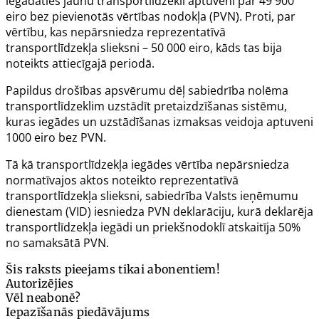
iegādāties jaunu transportlīdzekli aptuveni par 49 900
eiro bez pievienotās vērtības nodokļa (PVN). Proti, par
vērtību, kas nepārsniedza reprezentatīvā
transportlīdzekļa slieksni – 50 000 eiro, kāds tas bija
noteikts attiecīgajā periodā.
Papildus drošības apsvērumu dēļ sabiedrība nolēma
transportlīdzeklim uzstādīt pretaizdzīšanas sistēmu,
kuras iegādes un uzstādīšanas izmaksas veidoja aptuveni
1000 eiro bez PVN.
Tā kā transportlīdzekļa iegādes vērtība nepārsniedza
normatīvajos aktos noteikto reprezentatīvā
transportlīdzekļa slieksni, sabiedrība Valsts ieņēmumu
dienestam (VID) iesniedza PVN deklarāciju, kurā deklarēja
transportlīdzekļa iegādi un priekšnodoklī atskaitīja 50%
no samaksātā PVN.
Šis raksts pieejams tikai abonentiem!
Autorizējies
Vēl neabonē?
Iepazīšanās piedāvājums