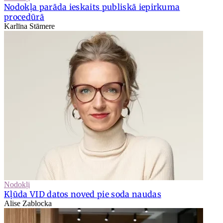
Nodokļa parāda ieskaits publiskā iepirkuma
procedūrā
Karlīna Stāmere
Nodokļi
Kļūda VID datos noved pie soda naudas
Alise Zablocka