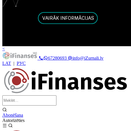
<
67280693
info@iZurnali.lv
LAT
|
РУС
Abonēšana
Autorizēties