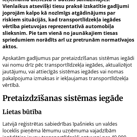
Vienlaikus atsevišķi tiesu praksē izskatītie gadījumi
joprojām kalpo kā nozīmīgs atgādinājums par
riskiem situācijās, kad transportlīdzekļa iegādes
vērtība pietuvojas reprezentatīvā automobiļa
slieksnim. Pie tam vienā no jaunākajiem tiesas
spriedumiem norādīts arī uz pretrunām normatīvajos
aktos.
Apskatām gadījumus par pretaizdzīšanas sistēmas iegādi
vai nomu drīz pēc transportlīdzekļa iegādes, aktualizējot
jautājumu, vai attiecīgās sistēmas iegādes vai nomas
pakalpojuma izmaksas ir iekļaujamas transportlīdzekļa
vērtībā.
Pretaizdzīšanas sistēmas iegāde
Lietas būtība
Latvijā reģistrētas sabiedrības īpašnieks un valdes
loceklis pieņēma lēmumu uzņēmuma vajadzībām