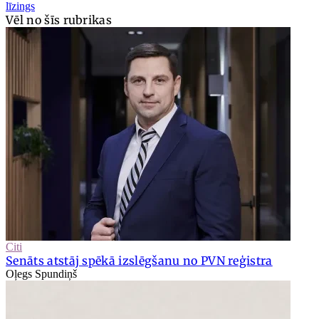
līzings
Vēl no šīs rubrikas
Citi
Senāts atstāj spēkā izslēgšanu no PVN reģistra
Oļegs Spundiņš