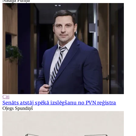
Nataļja Puriņa
Citi
Senāts atstāj spēkā izslēgšanu no PVN reģistra
Oļegs Spundiņš