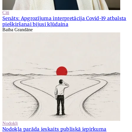
Citi
Senāts: Apgrozījuma interpretācija Covid-19 atbalsta
piešķiršanai bijusi kļūdaina
Baiba Grandāne
Nodokļi
Nodokļa parāda ieskaits publiskā iepirkuma