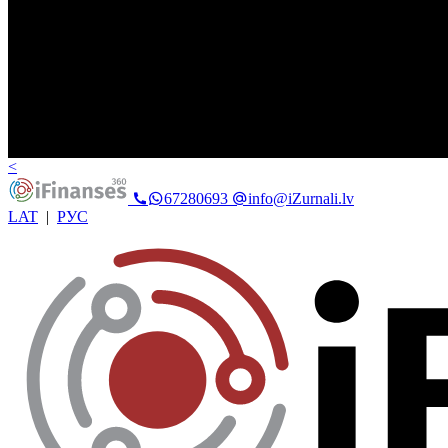
<
67280693
info@iZurnali.lv
LAT
|
РУС