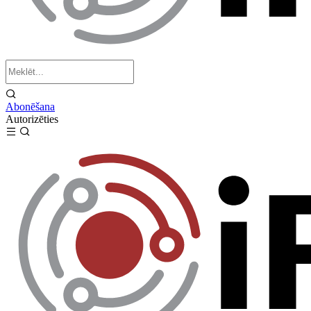
Abonēšana
Autorizēties