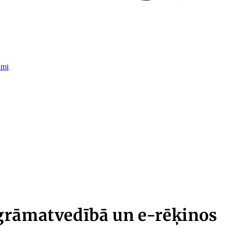
umi
grāmatvedībā un e-rēķinos