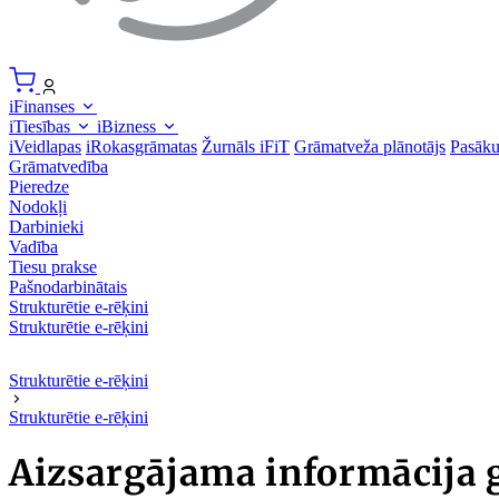
iFinanses
iTiesības
iBizness
iVeidlapas
iRokasgrāmatas
Žurnāls iFiT
Grāmatveža plānotājs
Pasāk
Grāmatvedība
Pieredze
Nodokļi
Darbinieki
Vadība
Tiesu prakse
Pašnodarbinātais
Strukturētie e-rēķini
Strukturētie e-rēķini
Strukturētie e-rēķini
Strukturētie e-rēķini
Aizsargājama informācija 