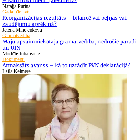
– kādi dokumenti jāiesniedz?
Nataļja Puriņa
Gada pārskats
Reorganizācijas rezultāts – bilancē vai peļņas vai
zaudējumu aprēķinā?
Jeļena Mihejenkova
Grāmatvedība
Māju apsaimniekotāja grāmatvedība, nedrošie parādi
un UIN
Modrīte Johansone
Dokumenti
Atmaksāts avanss – kā to uzrādīt PVN deklarācijā?
Laila Kelmere