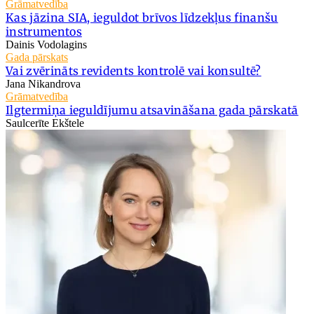
Grāmatvedība
Kas jāzina SIA, ieguldot brīvos līdzekļus finanšu
instrumentos
Dainis Vodolagins
Gada pārskats
Vai zvērināts revidents kontrolē vai konsultē?
Jana Nikandrova
Grāmatvedība
Ilgtermiņa ieguldījumu atsavināšana gada pārskatā
Saulcerīte Ekštele