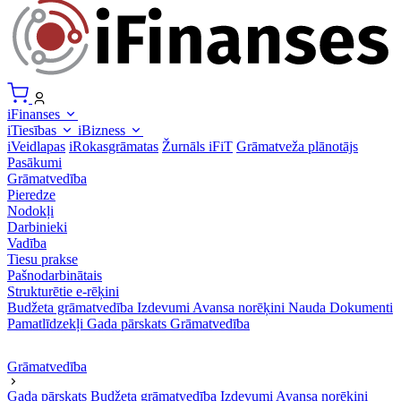
iFinanses
iTiesības
iBizness
iVeidlapas
iRokasgrāmatas
Žurnāls iFiT
Grāmatveža plānotājs
Pasākumi
Grāmatvedība
Pieredze
Nodokļi
Darbinieki
Vadība
Tiesu prakse
Pašnodarbinātais
Strukturētie e-rēķini
Budžeta grāmatvedība
Izdevumi
Avansa norēķini
Nauda
Dokumenti
Pamatlīdzekļi
Gada pārskats
Grāmatvedība
Grāmatvedība
Gada pārskats
Budžeta grāmatvedība
Izdevumi
Avansa norēķini