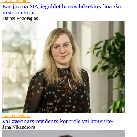
Grāmatvedība
Kas jāzina SIA, ieguldot brīvos līdzekļus finanšu
instrumentos
Dainis Vodolagins
Gada pārskats
Vai zvērināts revidents kontrolē vai konsultē?
Jana Nikandrova