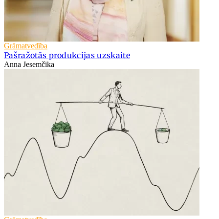
Grāmatvedība
Pašražotās produkcijas uzskaite
Anna Jesemčika