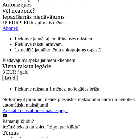
Autorizējies
Vēl neabonē?
Iepazīšanās piedāvājums
18 EUR
9 EUR
/ pirmais mēnesis
Abonēt!
Piekļuve jaunākajiem iFinanses rakstiem
Piekļuve rakstu arhīvam
1x nedēļā jaunāko tēmu apkopojums e-pastā
Piedāvājums spēkā jauniem klientiem
Viena raksta iegāde
3 EUR
/ gab.
Lasīt!
Piekļuve rakstam 1 mēnesi no iegādes brīža
Noformējot pirkumu, netiek piesaistīta maksājumu karte un nenotiek
automātiski maksājumi!
Apskatīt citas abonēšanas iespējas
Pamanīji kļūdu?
Iezīmē tekstu un spied "ziņot par kļūdu".
Tēmas