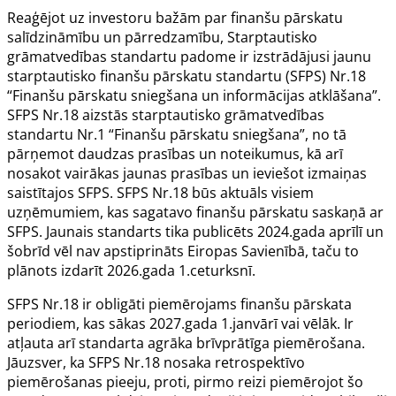
Reaģējot uz investoru bažām par finanšu pārskatu
salīdzināmību un pārredzamību, Starptautisko
grāmatvedības standartu padome ir izstrādājusi jaunu
starptautisko finanšu pārskatu standartu (SFPS) Nr.18
“Finanšu pārskatu sniegšana un informācijas atklāšana”.
SFPS Nr.18 aizstās starptautisko grāmatvedības
standartu Nr.1 “Finanšu pārskatu sniegšana”, no tā
pārņemot daudzas prasības un noteikumus, kā arī
nosakot vairākas jaunas prasības un ieviešot izmaiņas
saistītajos SFPS. SFPS Nr.18 būs aktuāls visiem
uzņēmumiem, kas sagatavo finanšu pārskatu saskaņā ar
SFPS. Jaunais standarts tika publicēts 2024.gada aprīlī un
šobrīd vēl nav apstiprināts Eiropas Savienībā, taču to
plānots izdarīt 2026.gada 1.ceturksnī.
SFPS Nr.18 ir obligāti piemērojams finanšu pārskata
periodiem, kas sākas 2027.gada 1.janvārī vai vēlāk. Ir
atļauta arī standarta agrāka brīvprātīga piemērošana.
Jāuzsver, ka SFPS Nr.18 nosaka retrospektīvo
piemērošanas pieeju, proti, pirmo reizi piemērojot šo