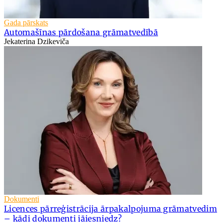
Gada pārskats
Automašīnas pārdošana grāmatvedībā
Jekaterina Dzikeviča
Dokumenti
Licences pārreģistrācija ārpakalpojuma grāmatvedim
– kādi dokumenti jāiesniedz?