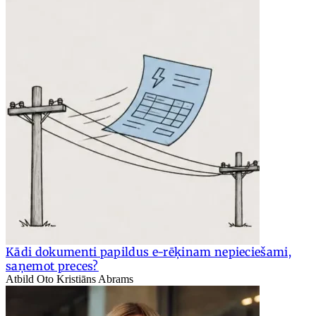
Kādi dokumenti papildus e-rēķinam nepieciešami,
saņemot preces?
Atbild Oto Kristiāns Abrams