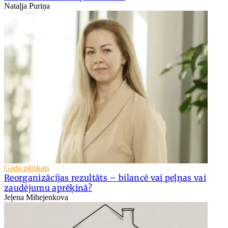
Nataļja Puriņa
Gada pārskats
Reorganizācijas rezultāts – bilancē vai peļņas vai
zaudējumu aprēķinā?
Jeļena Mihejenkova