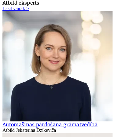
Atbild eksperts
Lasīt vairāk >
Automašīnas pārdošana grāmatvedībā
Atbild Jekaterina Dzikeviča