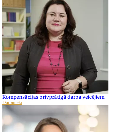
Kompensācijas brīvprātīgā darba veicējiem
Darbinieki