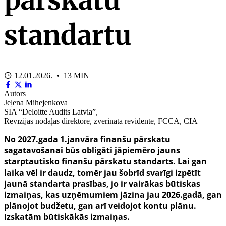
standartu
12.01.2026. • 13 MIN
Autors
Jeļena Mihejenkova
SIA “Deloitte Audits Latvia”,
Revīzijas nodaļas direktore, zvērināta revidente, FCCA, CIA
No 2027.gada 1.janvāra finanšu pārskatu
sagatavošanai būs obligāti jāpiemēro jauns
starptautisko finanšu pārskatu standarts. Lai gan
laika vēl ir daudz, tomēr jau šobrīd svarīgi izpētīt
jaunā standarta prasības, jo ir vairākas būtiskas
izmaiņas, kas uzņēmumiem jāzina jau 2026.gadā, gan
plānojot budžetu, gan arī veidojot kontu plānu.
Izskatām būtiskākās izmaiņas.