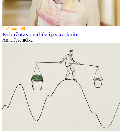
Grāmatvedība
Pašražotās produkcijas uzskaite
Anna Jesemčika