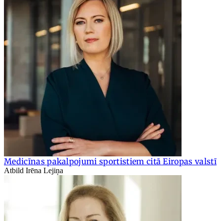
Medicīnas pakalpojumi sportistiem citā Eiropas valstī
Atbild Irēna Lejiņa