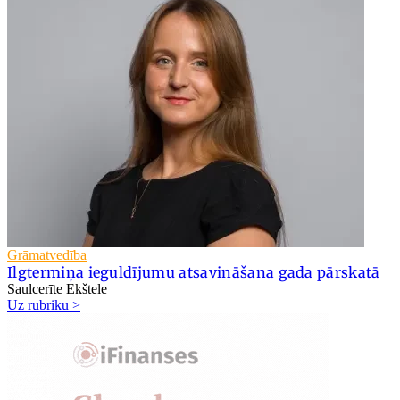
Grāmatvedība
Ilgtermiņa ieguldījumu atsavināšana gada pārskatā
Saulcerīte Ekštele
Uz rubriku >