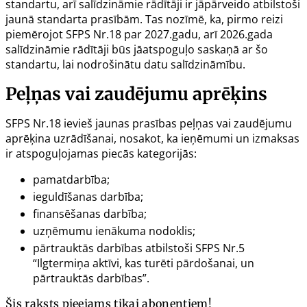
standartu, arī salīdzināmie rādītāji ir jāpārveido atbilstoši
jaunā standarta prasībām. Tas nozīmē, ka, pirmo reizi
piemērojot SFPS Nr.18 par 2027.gadu, arī 2026.gada
salīdzināmie rādītāji būs jāatspoguļo saskaņā ar šo
standartu, lai nodrošinātu datu salīdzināmību.
Peļņas vai zaudējumu aprēķins
SFPS Nr.18 ievieš jaunas prasības peļņas vai zaudējumu
aprēķina uzrādīšanai, nosakot, ka ieņēmumi un izmaksas
ir atspoguļojamas piecās kategorijās:
pamatdarbība;
ieguldīšanas darbība;
finansēšanas darbība;
uzņēmumu ienākuma nodoklis;
pārtrauktās darbības atbilstoši SFPS Nr.5
“Ilgtermiņa aktīvi, kas turēti pārdošanai, un
pārtrauktās darbības”.
Šis raksts pieejams tikai abonentiem!