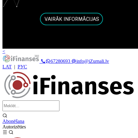
<
67280693
info@iZurnali.lv
LAT
|
РУС
Abonēšana
Autorizēties