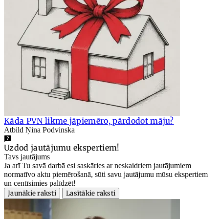
Kāda PVN likme jāpiemēro, pārdodot māju?
Atbild Ņina Podvinska
Uzdod jautājumu ekspertiem!
Tavs jautājums
Ja arī Tu savā darbā esi saskāries ar neskaidriem jautājumiem
normatīvo aktu piemērošanā, sūti savu jautājumu mūsu ekspertiem
un centīsimies palīdzēt!
Jaunākie raksti
Lasītākie raksti