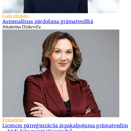
Gada pārskats
Automašīnas pārdošana grāmatvedībā
Jekaterina Dzikeviča
Dokumenti
Licences pārreģistrācija ārpakalpojuma grāmatvedim