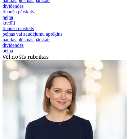
naudas plūsmas pārskats
dividendes
finanšu pārskats
peļņa
kredīti
finanšu pārskats
peļņas vai zaudējumu aprēķins
naudas plūsmas pārskats
dividendes
peļņa
Vēl no šīs rubrikas