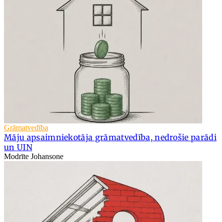
Grāmatvedība
Māju apsaimniekotāja grāmatvedība, nedrošie parādi
un UIN
Modrīte Johansone