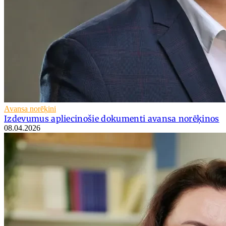
Avansa norēķini
Izdevumus apliecinošie dokumenti avansa norēķinos
08.04.2026