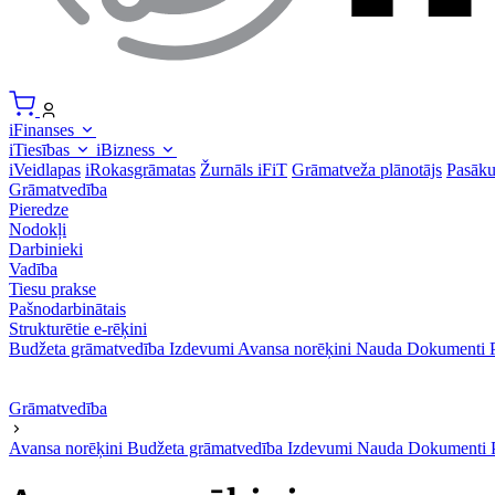
iFinanses
iTiesības
iBizness
iVeidlapas
iRokasgrāmatas
Žurnāls iFiT
Grāmatveža plānotājs
Pasāk
Grāmatvedība
Pieredze
Nodokļi
Darbinieki
Vadība
Tiesu prakse
Pašnodarbinātais
Strukturētie e-rēķini
Budžeta grāmatvedība
Izdevumi
Avansa norēķini
Nauda
Dokumenti
Grāmatvedība
Avansa norēķini
Budžeta grāmatvedība
Izdevumi
Nauda
Dokumenti