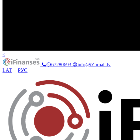
<
67280693
info@iZurnali.lv
LAT
|
РУС