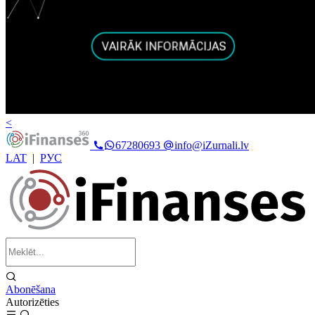
<
67280693
info@iZurnali.lv
LAT
|
РУС
Abonēšana
Autorizēties