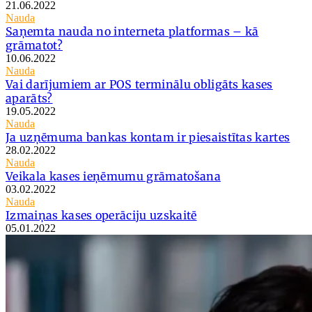
21.06.2022
Nauda
Saņemta nauda no interneta platformas – kā
grāmatot?
10.06.2022
Nauda
Vai darījumiem ar POS terminālu obligāts kases
aparāts?
19.05.2022
Nauda
Ja uzņēmuma bankas kontam ir piesaistītas kartes
28.02.2022
Nauda
Veikala kases ieņēmumu grāmatošana
03.02.2022
Nauda
Izmaiņas kases operāciju uzskaitē
05.01.2022