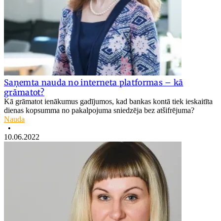
Saņemta nauda no interneta platformas – kā
grāmatot?
Kā grāmatot ienākumus gadījumos, kad bankas kontā tiek ieskaitīta
dienas kopsumma no pakalpojuma sniedzēja bez atšifrējuma?
Nauda
•
10.06.2022