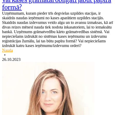
formā?
Uzņēmumam, kuram pieder trīs degvielas uzpildes stacijas, ir
skaidrās naudas ieņēmumi no kases aparātiem uzpildes stacijās.
Skaidrās naudas izdevumus veido algu un to avansu izmaksas, kā arī
divas reizes mēnesī nauda tiek nodota inkasatoriem, lai to iemaksātu
bankā. Uzņēmums grāmatvedību kārto grāmatvedības sistēmā. Vai
nepieciešams izdrukāt no sistēmas kases ieņēmumu un izdevumu
reģistrācijas žurnālu, lai tas būtu papīra formā? Vai nepieciešams
izdrukāt katru kases ieņēmumu/izdevumu orderi?
Nauda
•
26.10.2023