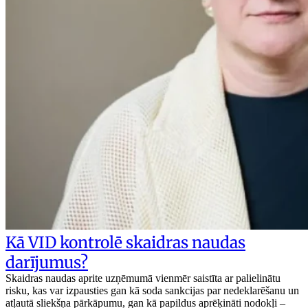
Kā VID kontrolē skaidras naudas
darījumus?
Skaidras naudas aprite uzņēmumā vienmēr saistīta ar palielinātu
risku, kas var izpausties gan kā soda sankcijas par nedeklarēšanu un
atļautā sliekšņa pārkāpumu, gan kā papildus aprēķināti nodokļi –