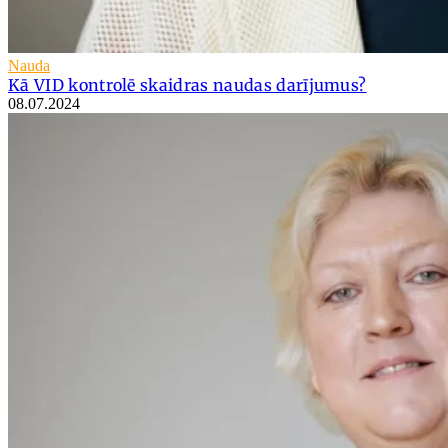
Nauda
Kā VID kontrolē skaidras naudas darījumus?
08.07.2024