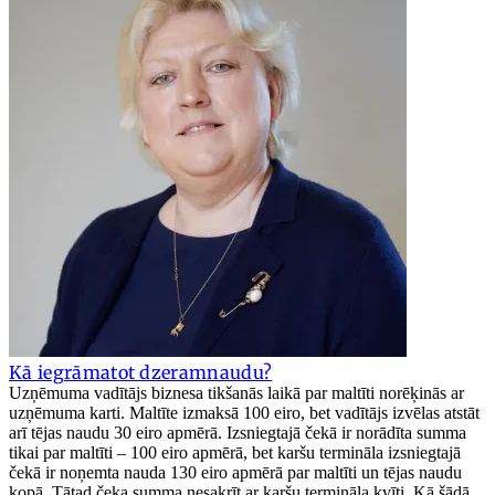
Kā iegrāmatot dzeramnaudu?
Uzņēmuma vadītājs biznesa tikšanās laikā par maltīti norēķinās ar
uzņēmuma karti. Maltīte izmaksā 100 eiro, bet vadītājs izvēlas atstāt
arī tējas naudu 30 eiro apmērā. Izsniegtajā čekā ir norādīta summa
tikai par maltīti – 100 eiro apmērā, bet karšu termināla izsniegtajā
čekā ir noņemta nauda 130 eiro apmērā par maltīti un tējas naudu
kopā. Tātad čeka summa nesakrīt ar karšu termināla kvīti. Kā šādā