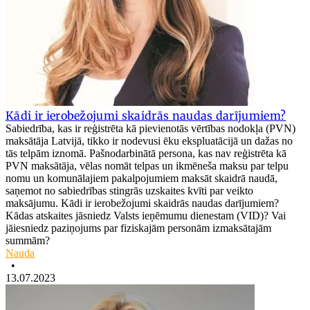
Kādi ir ierobežojumi skaidrās naudas darījumiem?
Sabiedrība, kas ir reģistrēta kā pievienotās vērtības nodokļa (PVN)
maksātāja Latvijā, tikko ir nodevusi ēku ekspluatācijā un dažas no
tās telpām iznomā. Pašnodarbinātā persona, kas nav reģistrēta kā
PVN maksātāja, vēlas nomāt telpas un ikmēneša maksu par telpu
nomu un komunālajiem pakalpojumiem maksāt skaidrā naudā,
saņemot no sabiedrības stingrās uzskaites kvīti par veikto
maksājumu. Kādi ir ierobežojumi skaidrās naudas darījumiem?
Kādas atskaites jāsniedz Valsts ieņēmumu dienestam (VID)? Vai
jāiesniedz paziņojums par fiziskajām personām izmaksātajām
summām?
Nauda
•
13.07.2023