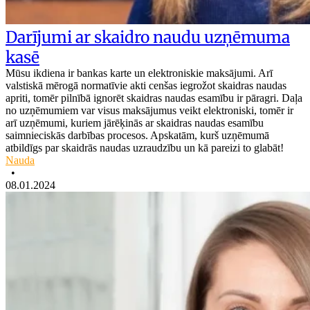
Darījumi ar skaidro naudu uzņēmuma
kasē
Mūsu ikdiena ir bankas karte un elektroniskie maksājumi. Arī
valstiskā mērogā normatīvie akti cenšas iegrožot skaidras naudas
apriti, tomēr pilnībā ignorēt skaidras naudas esamību ir pāragri. Daļa
no uzņēmumiem var visus maksājumus veikt elektroniski, tomēr ir
arī uzņēmumi, kuriem jārēķinās ar skaidras naudas esamību
saimnieciskās darbības procesos. Apskatām, kurš uzņēmumā
atbildīgs par skaidrās naudas uzraudzību un kā pareizi to glabāt!
Nauda
•
08.01.2024