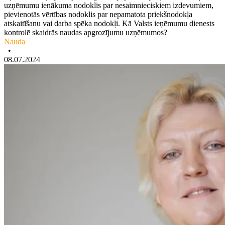
uzņēmumu ienākuma nodoklis par nesaimnieciskiem izdevumiem,
pievienotās vērtības nodoklis par nepamatota priekšnodokļa
atskaitīšanu vai darba spēka nodokļi. Kā Valsts ieņēmumu dienests
kontrolē skaidrās naudas apgrozījumu uzņēmumos?
Nauda
•
08.07.2024