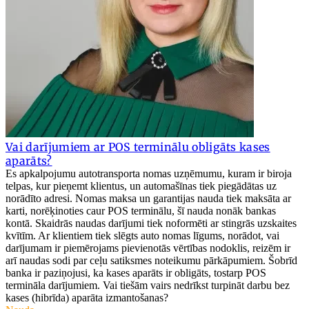
Vai darījumiem ar POS terminālu obligāts kases
aparāts?
Es apkalpojumu autotransporta nomas uzņēmumu, kuram ir biroja
telpas, kur pieņemt klientus, un automašīnas tiek piegādātas uz
norādīto adresi. Nomas maksa un garantijas nauda tiek maksāta ar
karti, norēķinoties caur POS terminālu, šī nauda nonāk bankas
kontā. Skaidrās naudas darījumi tiek noformēti ar stingrās uzskaites
kvītīm. Ar klientiem tiek slēgts auto nomas līgums, norādot, vai
darījumam ir piemērojams pievienotās vērtības nodoklis, reizēm ir
arī naudas sodi par ceļu satiksmes noteikumu pārkāpumiem. Šobrīd
banka ir paziņojusi, ka kases aparāts ir obligāts, tostarp POS
termināla darījumiem. Vai tiešām vairs nedrīkst turpināt darbu bez
kases (hibrīda) aparāta izmantošanas?