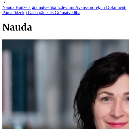
Nauda
Budžeta grāmatvedība
Izdevumi
Avansa norēķini
Dokumenti
Pamatlīdzekļi
Gada pārskats
Grāmatvedība
Nauda