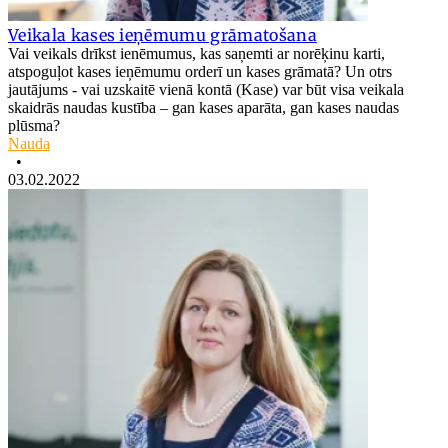
Veikala kases ieņēmumu grāmatošana
Vai veikals drīkst ienēmumus, kas saņemti ar norēķinu karti,
atspoguļot kases ieņēmumu orderī un kases grāmatā? Un otrs
jautājums - vai uzskaitē vienā kontā (Kase) var būt visa veikala
skaidrās naudas kustība – gan kases aparāta, gan kases naudas
plūsma?
Nauda
•
03.02.2022