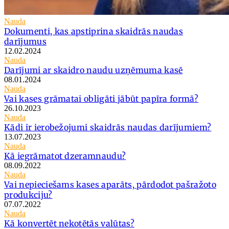
Nauda
Dokumenti, kas apstiprina skaidrās naudas
darījumus
12.02.2024
Nauda
Darījumi ar skaidro naudu uzņēmuma kasē
08.01.2024
Nauda
Vai kases grāmatai obligāti jābūt papīra formā?
26.10.2023
Nauda
Kādi ir ierobežojumi skaidrās naudas darījumiem?
13.07.2023
Nauda
Kā iegrāmatot dzeramnaudu?
08.09.2022
Nauda
Vai nepieciešams kases aparāts, pārdodot pašražoto
produkciju?
07.07.2022
Nauda
Kā konvertēt nekotētās valūtas?