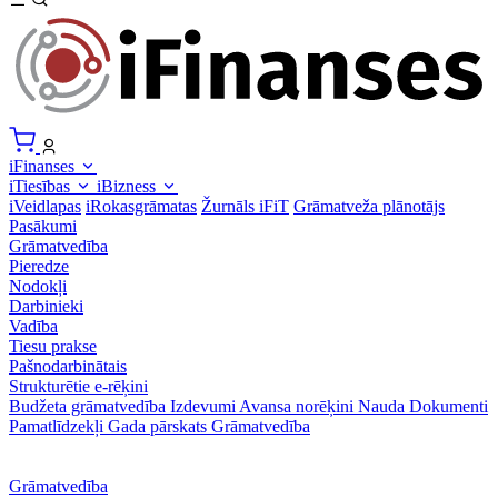
iFinanses
iTiesības
iBizness
iVeidlapas
iRokasgrāmatas
Žurnāls iFiT
Grāmatveža plānotājs
Pasākumi
Grāmatvedība
Pieredze
Nodokļi
Darbinieki
Vadība
Tiesu prakse
Pašnodarbinātais
Strukturētie e-rēķini
Budžeta grāmatvedība
Izdevumi
Avansa norēķini
Nauda
Dokumenti
Pamatlīdzekļi
Gada pārskats
Grāmatvedība
Grāmatvedība