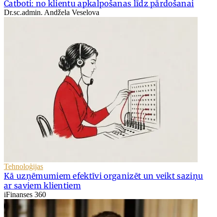
Čatboti: no klientu apkalpošanas līdz pārdošanai
Dr.sc.admin. Andžela Veselova
Tehnoloģijas
Kā uzņēmumiem efektīvi organizēt un veikt saziņu
ar saviem klientiem
iFinanses 360