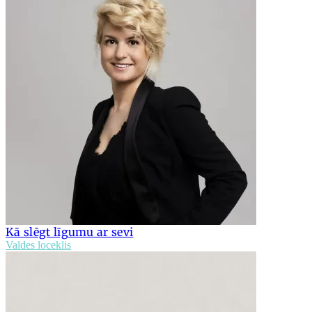
Kā slēgt līgumu ar sevi
Valdes loceklis