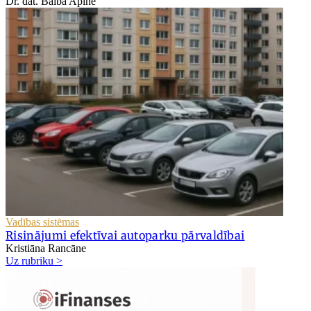
Dr. dat. Baiba Apine
Vadības sistēmas
Risinājumi efektīvai autoparku pārvaldībai
Kristiāna Rancāne
Uz rubriku >