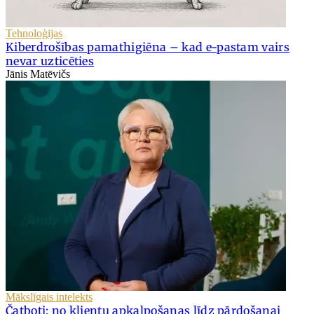
Tehnoloģijas
Kiberdrošības pamathigiēna – kad e-pastam vairs
nevar uzticēties
Jānis Matēvičs
Mākslīgais intelekts
Čatboti: no klientu apkalpošanas līdz pārdošanai