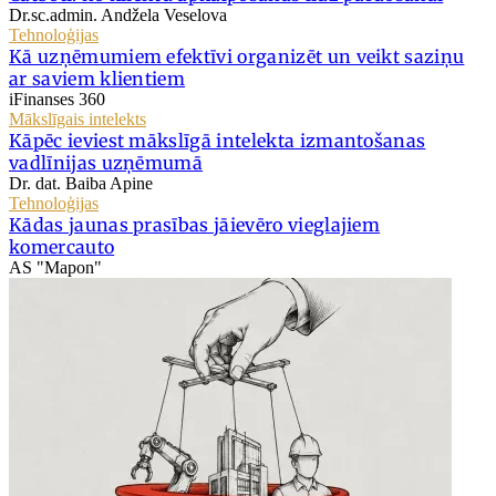
Dr.sc.admin. Andžela Veselova
Tehnoloģijas
Kā uzņēmumiem efektīvi organizēt un veikt saziņu
ar saviem klientiem
iFinanses 360
Mākslīgais intelekts
Kāpēc ieviest mākslīgā intelekta izmantošanas
vadlīnijas uzņēmumā
Dr. dat. Baiba Apine
Tehnoloģijas
Kādas jaunas prasības jāievēro vieglajiem
komercauto
AS "Mapon"