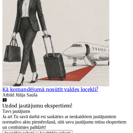
Kā komandējumā nosūtīt valdes locekli?
Atbild Jūlija Sauša
Uzdod jautājumu ekspertiem!
Tavs jautājums
Ja arī Tu savā darbā esi saskāries ar neskaidriem jautājumiem
normatīvo aktu piemērošanā, sūti savu jautājumu mūsu ekspertiem
un centīsimies palīdzēt!