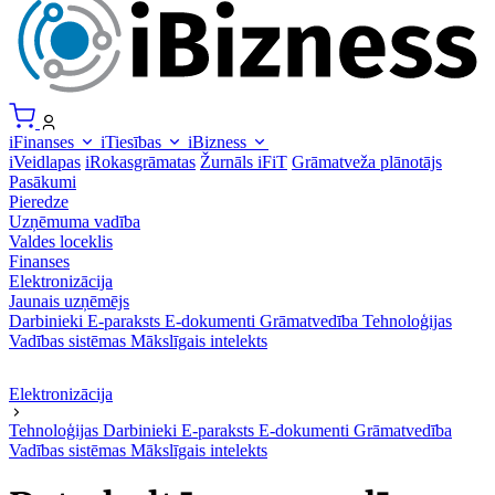
iFinanses
iTiesības
iBizness
iVeidlapas
iRokasgrāmatas
Žurnāls iFiT
Grāmatveža plānotājs
Pasākumi
Pieredze
Uzņēmuma vadība
Valdes loceklis
Finanses
Elektronizācija
Jaunais uzņēmējs
Darbinieki
E-paraksts
E-dokumenti
Grāmatvedība
Tehnoloģijas
Vadības sistēmas
Mākslīgais intelekts
Elektronizācija
Tehnoloģijas
Darbinieki
E-paraksts
E-dokumenti
Grāmatvedība
Vadības sistēmas
Mākslīgais intelekts