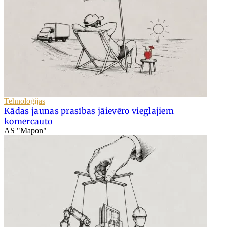
Tehnoloģijas
Kādas jaunas prasības jāievēro vieglajiem
komercauto
AS "Mapon"