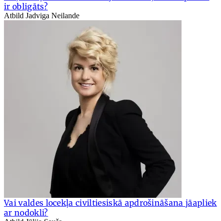
ir obligāts?
Atbild Jadviga Neilande
Vai valdes locekļa civiltiesiskā apdrošināšana jāapliek
ar nodokli?