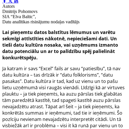
Autors
Dmitrijs Pohomovs
SIA “Elva Baltic”,
Datu analītikas risinājumu nodaļas vadītājs
Lai pieņemtu datos balstītus lēmumus un varētu
sekmīgi attīstīties nākotnē, nepieciešami dati. Un
tieši datu kultūra nosaka, vai uzņēmums izmanto
datu potenciālu un ar to palīdzību spēj palielināt
konkurētspēju.
Ja katram ir savs “Excel” fails ar savu “patiesību”, tā nav
datu kultūra – tas drīzāk ir “datu folklorisms”, “datu
pasakas”. Datu kultūra ir tad, kad uz vienu un to pašu
lietu uzņēmumā visi raugās vienādi. Līdzīgi kā ar virtuves
plauktu – ja tiek pieņemts, ka auzu pārslas tiek glabātas
tām paredzētā kastītē, tad spageti kastītē auzu pārslas
nevajadzētu atrast. Tāpat arī šeit – ja tiek pieņemts, ka
konkrētās summas ir ieņēmumi, tad tie ir ieņēmumi. Šo
pozīciju nevienam nevajadzētu interpretēt citādi. Un tā
visbiežāk arī ir problēma – visi it kā runā par vienu un to