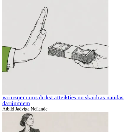
Vai uzņēmums drīkst atteikties no skaidras naudas
darījumiem
Atbild Jadviga Neilande