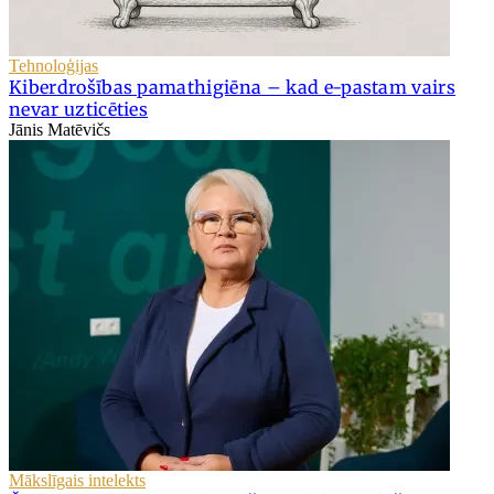
Tehnoloģijas
Kiberdrošības pamathigiēna – kad e-pastam vairs
nevar uzticēties
Jānis Matēvičs
Mākslīgais intelekts