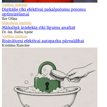
Vadības sistēmas
Digitālie rīki efektīvai pakalpojumu procesu
optimizēšanai
Ilze Ošiņa
Mākslīgais intelekts
Mākslīgā intelekta rīki līgumu analīzē
Dr. dat. Baiba Apine
Vadības sistēmas
Risinājumi efektīvai autoparku pārvaldībai
Kristiāna Rancāne