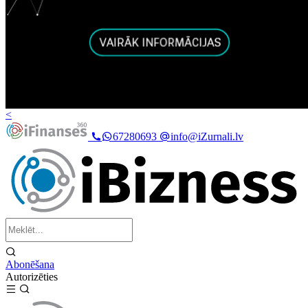
<
67280693
info@iZurnali.lv
Abonēšana
Autorizēties