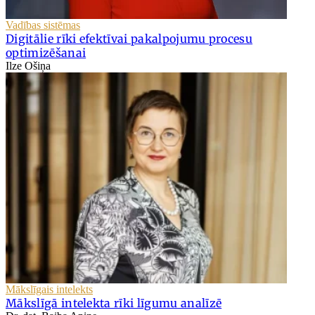
Vadības sistēmas
Digitālie rīki efektīvai pakalpojumu procesu
optimizēšanai
Ilze Ošiņa
Mākslīgais intelekts
Mākslīgā intelekta rīki līgumu analīzē