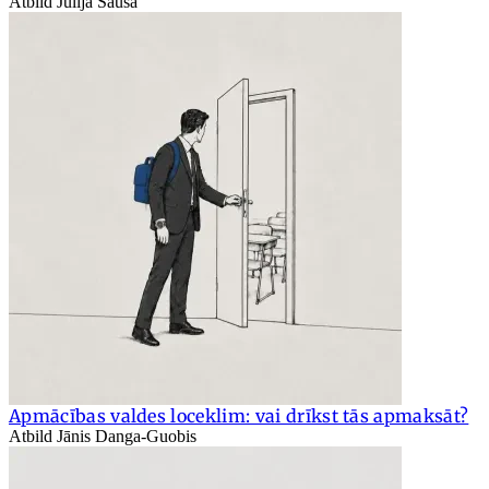
Atbild Jūlija Sauša
Apmācības valdes loceklim: vai drīkst tās apmaksāt?
Atbild Jānis Danga-Guobis