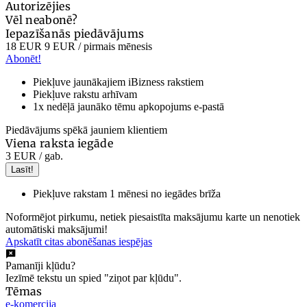
Autorizējies
Vēl neabonē?
Iepazīšanās piedāvājums
18 EUR
9 EUR
/ pirmais mēnesis
Abonēt!
Piekļuve jaunākajiem iBizness rakstiem
Piekļuve rakstu arhīvam
1x nedēļā jaunāko tēmu apkopojums e-pastā
Piedāvājums spēkā jauniem klientiem
Viena raksta iegāde
3 EUR
/ gab.
Lasīt!
Piekļuve rakstam 1 mēnesi no iegādes brīža
Noformējot pirkumu, netiek piesaistīta maksājumu karte un nenotiek
automātiski maksājumi!
Apskatīt citas abonēšanas iespējas
Pamanīji kļūdu?
Iezīmē tekstu un spied "ziņot par kļūdu".
Tēmas
e-komercija