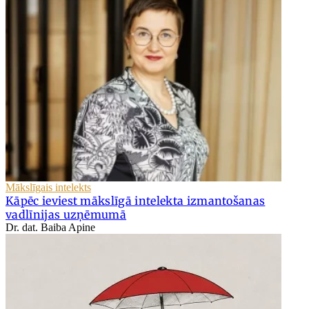
Mākslīgais intelekts
Kāpēc ieviest mākslīgā intelekta izmantošanas
vadlīnijas uzņēmumā
Dr. dat. Baiba Apine