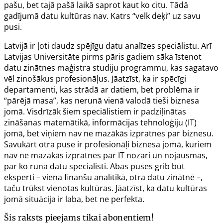
pašu, bet tajā pašā laikā saprot kaut ko citu. Tādā
gadījumā datu kultūras nav. Katrs “velk deķi” uz savu
pusi.
Latvijā ir ļoti daudz spējīgu datu analīzes speciālistu. Arī
Latvijas Universitāte pirms pāris gadiem sāka īstenot
datu zinātnes maģistra studiju programmu, kas sagatavo
vēl zinošākus profesionāļus. Jāatzīst, ka ir spēcīgi
departamenti, kas strādā ar datiem, bet problēma ir
“pārējā masa”, kas nerunā vienā valodā tieši biznesa
jomā. Visdrīzāk šiem speciālistiem ir padziļinātas
zināšanas matemātikā, informācijas tehnoloģiju (IT)
jomā, bet viņiem nav ne mazākās izpratnes par biznesu.
Savukārt otra puse ir profesionāļi biznesa jomā, kuriem
nav ne mazākās izpratnes par IT nozari un nojausmas,
par ko runā datu speciālisti. Abas puses grib būt
eksperti – viena finanšu analītikā, otra datu zinātnē –,
taču trūkst vienotas kultūras. Jāatzīst, ka datu kultūras
jomā situācija ir laba, bet ne perfekta.
Šis raksts pieejams tikai abonentiem!