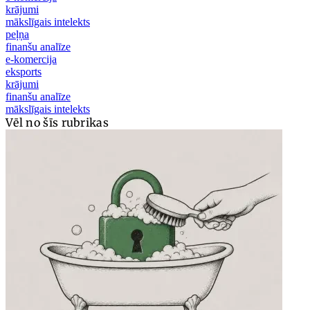
krājumi
mākslīgais intelekts
peļņa
finanšu analīze
e-komercija
eksports
krājumi
finanšu analīze
mākslīgais intelekts
Vēl no šīs rubrikas