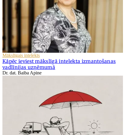
Mākslīgais intelekts
Kāpēc ieviest mākslīgā intelekta izmantošanas
vadlīnijas uzņēmumā
Dr. dat. Baiba Apine