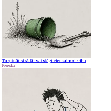
Turpināt strādāt vai slēgt ciet saimniecību
Pieredze