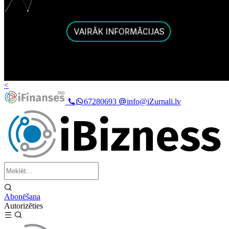
<
67280693
info@iZurnali.lv
Abonēšana
Autorizēties