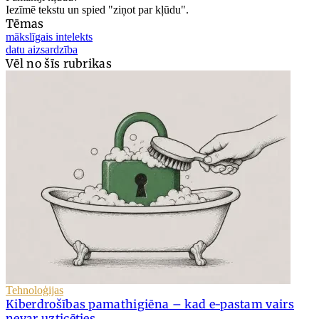
Iezīmē tekstu un spied "ziņot par kļūdu".
Tēmas
mākslīgais intelekts
datu aizsardzība
Vēl no šīs rubrikas
Tehnoloģijas
Kiberdrošības pamathigiēna – kad e-pastam vairs
nevar uzticēties