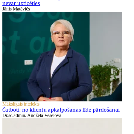
nevar uzticēties
Jānis Matēvičs
Mākslīgais intelekts
Čatboti: no klientu apkalpošanas līdz pārdošanai
Dr.sc.admin. Andžela Veselova