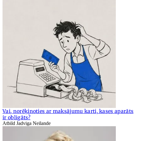
Vai, norēķinoties ar maksājumu karti, kases aparāts
ir obligāts?
Atbild Jadviga Neilande