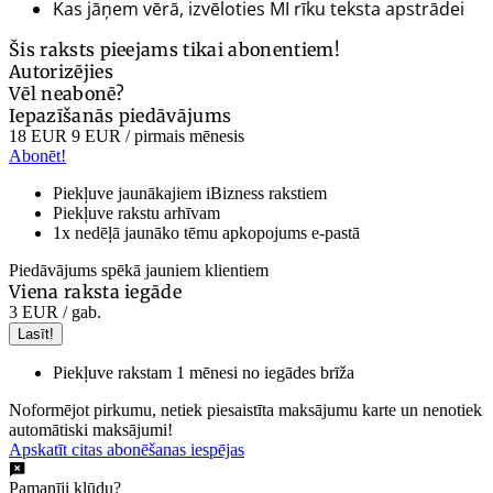
Kas jāņem vērā, izvēloties MI rīku teksta apstrādei
Šis raksts pieejams tikai abonentiem!
Autorizējies
Vēl neabonē?
Iepazīšanās piedāvājums
18 EUR
9 EUR
/ pirmais mēnesis
Abonēt!
Piekļuve jaunākajiem iBizness rakstiem
Piekļuve rakstu arhīvam
1x nedēļā jaunāko tēmu apkopojums e-pastā
Piedāvājums spēkā jauniem klientiem
Viena raksta iegāde
3 EUR
/ gab.
Lasīt!
Piekļuve rakstam 1 mēnesi no iegādes brīža
Noformējot pirkumu, netiek piesaistīta maksājumu karte un nenotiek
automātiski maksājumi!
Apskatīt citas abonēšanas iespējas
Pamanīji kļūdu?