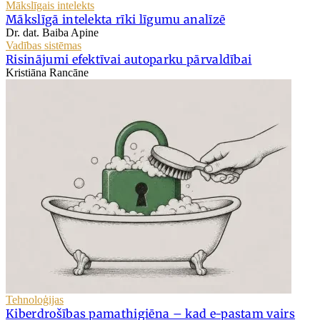
Mākslīgais intelekts
Mākslīgā intelekta rīki līgumu analīzē
Dr. dat. Baiba Apine
Vadības sistēmas
Risinājumi efektīvai autoparku pārvaldībai
Kristiāna Rancāne
Tehnoloģijas
Kiberdrošības pamathigiēna – kad e-pastam vairs