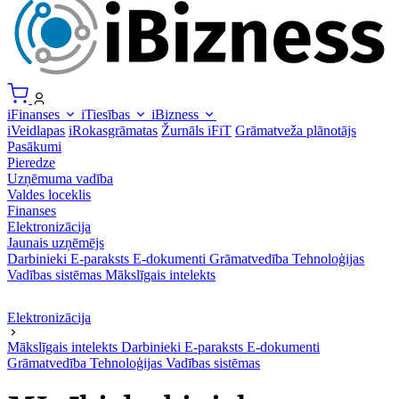
iFinanses
iTiesības
iBizness
iVeidlapas
iRokasgrāmatas
Žurnāls iFiT
Grāmatveža plānotājs
Pasākumi
Pieredze
Uzņēmuma vadība
Valdes loceklis
Finanses
Elektronizācija
Jaunais uzņēmējs
Darbinieki
E-paraksts
E-dokumenti
Grāmatvedība
Tehnoloģijas
Vadības sistēmas
Mākslīgais intelekts
Elektronizācija
Mākslīgais intelekts
Darbinieki
E-paraksts
E-dokumenti
Grāmatvedība
Tehnoloģijas
Vadības sistēmas