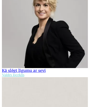
Kā slēgt līgumu ar sevi
Valdes loceklis