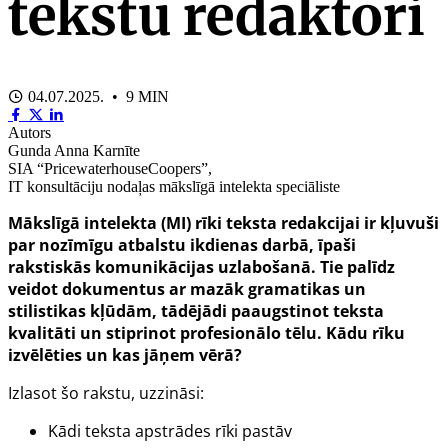
tekstu redaktori
04.07.2025. • 9 MIN
Autors
Gunda Anna Karnīte
SIA “PricewaterhouseCoopers”,
IT konsultāciju nodaļas mākslīgā intelekta speciāliste
Mākslīgā intelekta (MI) rīki teksta redakcijai ir kļuvuši
par nozīmīgu atbalstu ikdienas darbā, īpaši
rakstiskās komunikācijas uzlabošanā. Tie palīdz
veidot dokumentus ar mazāk gramatikas un
stilistikas kļūdām, tādējādi paaugstinot teksta
kvalitāti un stiprinot profesionālo tēlu. Kādu rīku
izvēlēties un kas jāņem vērā?
Izlasot šo rakstu, uzzināsi:
Kādi teksta apstrādes rīki pastāv