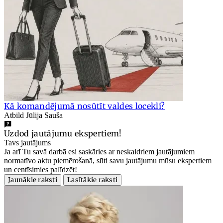
Kā komandējumā nosūtīt valdes locekli?
Atbild Jūlija Sauša
Uzdod jautājumu ekspertiem!
Tavs jautājums
Ja arī Tu savā darbā esi saskāries ar neskaidriem jautājumiem
normatīvo aktu piemērošanā, sūti savu jautājumu mūsu ekspertiem
un centīsimies palīdzēt!
Jaunākie raksti
Lasītākie raksti