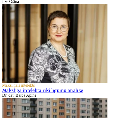
Ilze Ošiņa
Mākslīgais intelekts
Mākslīgā intelekta rīki līgumu analīzē
Dr. dat. Baiba Apine