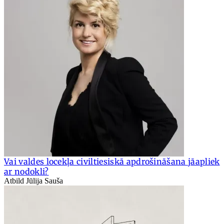
Vai valdes locekļa civiltiesiskā apdrošināšana jāapliek
ar nodokli?
Atbild Jūlija Sauša