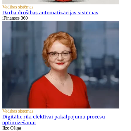
Vadības sistēmas
Darba drošības automatizācijas sistēmas
iFinanses 360
Vadības sistēmas
Digitālie rīki efektīvai pakalpojumu procesu
optimizēšanai
Ilze Ošiņa