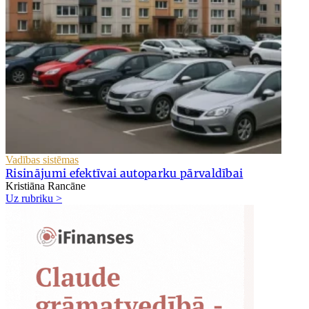
Vadības sistēmas
Risinājumi efektīvai autoparku pārvaldībai
Kristiāna Rancāne
Uz rubriku >