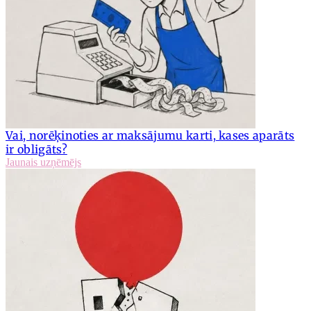
Vai, norēķinoties ar maksājumu karti, kases aparāts
ir obligāts?
Jaunais uzņēmējs