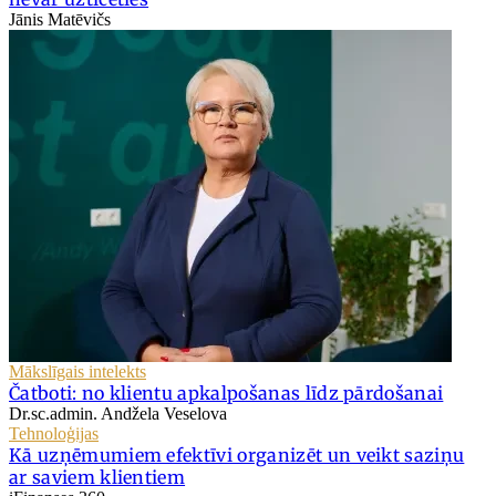
Jānis Matēvičs
Mākslīgais intelekts
Čatboti: no klientu apkalpošanas līdz pārdošanai
Dr.sc.admin. Andžela Veselova
Tehnoloģijas
Kā uzņēmumiem efektīvi organizēt un veikt saziņu
ar saviem klientiem