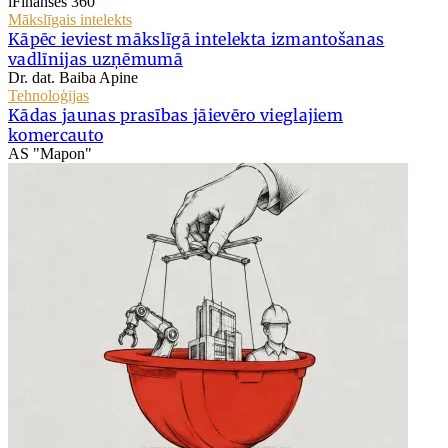
iFinanses 360
Mākslīgais intelekts
Kāpēc ieviest mākslīgā intelekta izmantošanas
vadlīnijas uzņēmumā
Dr. dat. Baiba Apine
Tehnoloģijas
Kādas jaunas prasības jāievēro vieglajiem
komercauto
AS "Mapon"