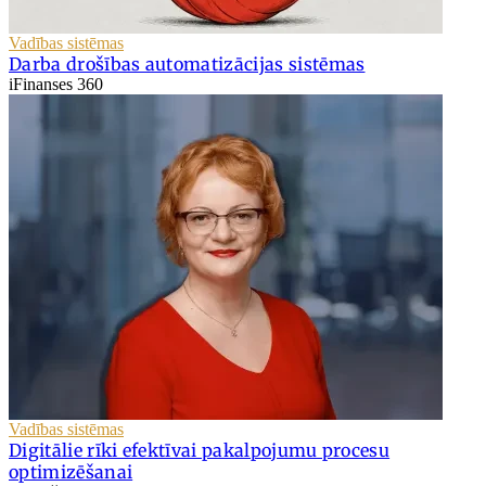
Vadības sistēmas
Darba drošības automatizācijas sistēmas
iFinanses 360
Vadības sistēmas
Digitālie rīki efektīvai pakalpojumu procesu
optimizēšanai