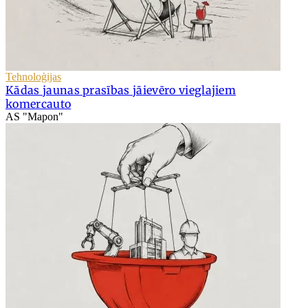
Tehnoloģijas
Kādas jaunas prasības jāievēro vieglajiem
komercauto
AS "Mapon"