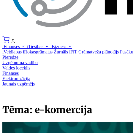
iFinanses
iTiesības
iBizness
iVeidlapas
iRokasgrāmatas
Žurnāls iFiT
Grāmatveža plānotājs
Pasāk
Pieredze
Uzņēmuma vadība
Valdes loceklis
Finanses
Elektronizācija
Jaunais uzņēmējs
Tēma: e-komercija