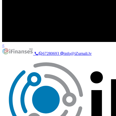
<
67280693
info@iZurnali.lv