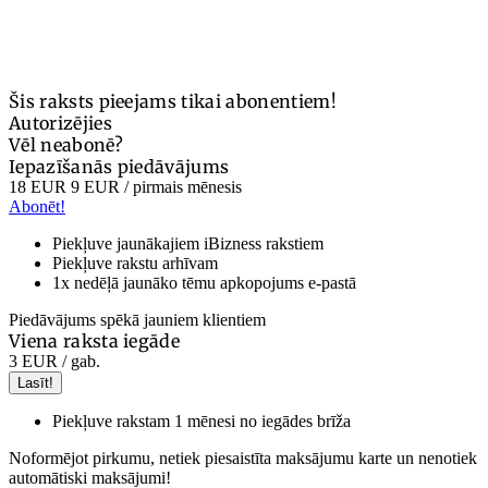
Šis raksts pieejams tikai abonentiem!
Autorizējies
Vēl neabonē?
Iepazīšanās piedāvājums
18 EUR
9 EUR
/ pirmais mēnesis
Abonēt!
Piekļuve jaunākajiem iBizness rakstiem
Piekļuve rakstu arhīvam
1x nedēļā jaunāko tēmu apkopojums e-pastā
Piedāvājums spēkā jauniem klientiem
Viena raksta iegāde
3 EUR
/ gab.
Lasīt!
Piekļuve rakstam 1 mēnesi no iegādes brīža
Noformējot pirkumu, netiek piesaistīta maksājumu karte un nenotiek
automātiski maksājumi!