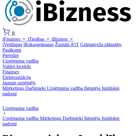
iFinanses
iTiesības
iBizness
iVeidlapas
iRokasgrāmatas
Žurnāls iFiT
Grāmatveža plānotājs
Pasākumi
Pieredze
Uzņēmuma vadība
Valdes loceklis
Finanses
Elektronizācija
Jaunais uzņēmējs
Mārketings
Darbinieki
Uzņēmuma vadība
Ilgtspēja
Juridiskie
padomi
Uzņēmuma vadība
Uzņēmuma vadība
Mārketings
Darbinieki
Ilgtspēja
Juridiskie
padomi