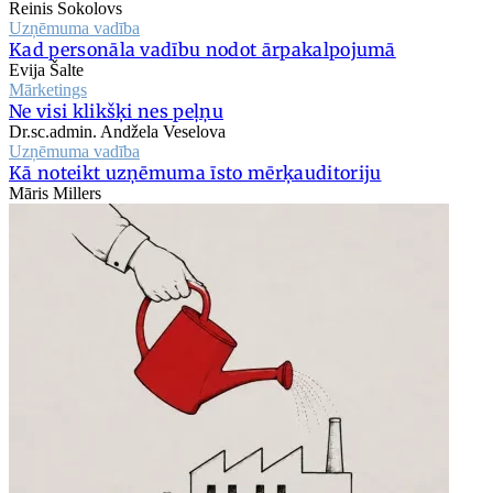
Reinis Sokolovs
Uzņēmuma vadība
Kad personāla vadību nodot ārpakalpojumā
Evija Šalte
Mārketings
Ne visi klikšķi nes peļņu
Dr.sc.admin. Andžela Veselova
Uzņēmuma vadība
Kā noteikt uzņēmuma īsto mērķauditoriju
Māris Millers