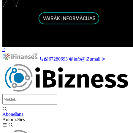
<
67280693
info@iZurnali.lv
Abonēšana
Autorizēties