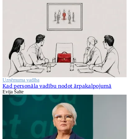
Uzņēmuma vadība
Kad personāla vadību nodot ārpakalpojumā
Evija Šalte