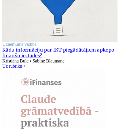
Uzņēmuma vadība
Kādu informāciju par IKT piegādātājiem apkopo
finanšu iestādes?
Kristiāna Bule • Sabīne Blaumane
Uz rubriku >