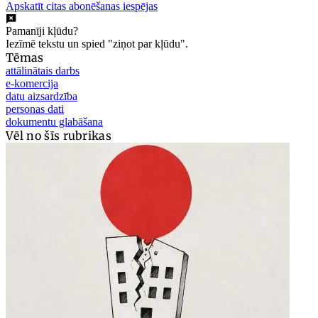
Apskatīt citas abonēšanas iespējas
Pamanīji kļūdu?
Iezīmē tekstu un spied "ziņot par kļūdu".
Tēmas
attālinātais darbs
e-komercija
datu aizsardzība
personas dati
dokumentu glabāšana
Vēl no šīs rubrikas