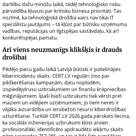
darbību dažu minūšu laikā, tādēļ tehnoloģisko risku
pārvaldība kļuvusi par kritisku biznesa prioritāti. Tas
nozīmē, ka tehnoloģiskā drošība vairs nav tikai IT
speciālistu jautājums – tā kļūst par būtisku uzņēmuma
vadības, reputācijas un ilgtspējas sastāvdaļu, kā arī
konkurētspējas pamatu.
Arī viens neuzmanīgs klikšķis ir drauds
drošībai
Pēdējo piecu gadu laikā Latvijā būtiski ir palielinājies
kiberincidentu skaits. CERT.LV regulāri ziņo par
pikšķerēšanas kampaņām, datu noplūdēm,
izspiedējvīrusu uzbrukumiem un finanšu krāpniecības
mēģinājumiem. Īpaši bieži uzbrukumi tiek vērsti pret
maziem un vidējiem uzņēmumiem, jo tiem nereti ir
vājāka aizsardzība un ierobežoti resursi kiberdrošības
uzturēšanai. Turklāt CERT.LV 2026.gada pārskats liecina,
ka sociālās inženierijas uzbrukumi kļūst arvien
profesionālāki. Identificēto apdraudēto iekārtu skaits
pērn sasniedza 757 286, un tas ir līdz šim augstākais