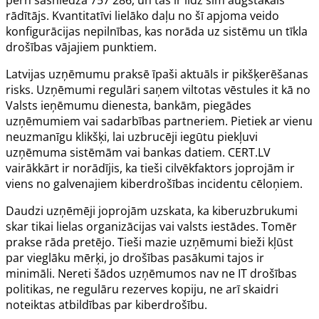
rādītājs. Kvantitatīvi lielāko daļu no šī apjoma veido
konfigurācijas nepilnības, kas norāda uz sistēmu un tīkla
drošības vājajiem punktiem.
Latvijas uzņēmumu praksē īpaši aktuāls ir pikšķerēšanas
risks. Uzņēmumi regulāri saņem viltotas vēstules it kā no
Valsts ieņēmumu dienesta, bankām, piegādes
uzņēmumiem vai sadarbības partneriem. Pietiek ar vienu
neuzmanīgu klikšķi, lai uzbrucēji iegūtu piekļuvi
uzņēmuma sistēmām vai bankas datiem. CERT.LV
vairākkārt ir norādījis, ka tieši cilvēkfaktors joprojām ir
viens no galvenajiem kiberdrošības incidentu cēloņiem.
Daudzi uzņēmēji joprojām uzskata, ka kiberuzbrukumi
skar tikai lielas organizācijas vai valsts iestādes. Tomēr
prakse rāda pretējo. Tieši mazie uzņēmumi bieži kļūst
par vieglāku mērķi, jo drošības pasākumi tajos ir
minimāli. Nereti šādos uzņēmumos nav ne IT drošības
politikas, ne regulāru rezerves kopiju, ne arī skaidri
noteiktas atbildības par kiberdrošību.