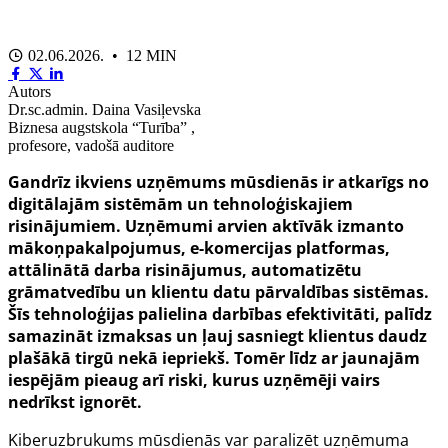
02.06.2026. • 12 MIN
Autors
Dr.sc.admin. Daina Vasiļevska
Biznesa augstskola “Turība” ,
profesore, vadošā auditore
Gandrīz ikviens uzņēmums mūsdienās ir atkarīgs no
digitālajām sistēmām un tehnoloģiskajiem
risinājumiem. Uzņēmumi arvien aktīvāk izmanto
mākoņpakalpojumus, e-komercijas platformas,
attālinātā darba risinājumus, automatizētu
grāmatvedību un klientu datu pārvaldības sistēmas.
Šīs tehnoloģijas palielina darbības efektivitāti, palīdz
samazināt izmaksas un ļauj sasniegt klientus daudz
plašākā tirgū nekā iepriekš. Tomēr līdz ar jaunajām
iespējām pieaug arī riski, kurus uzņēmēji vairs
nedrīkst ignorēt.
Kiberuzbrukums mūsdienās var paralizēt uzņēmuma