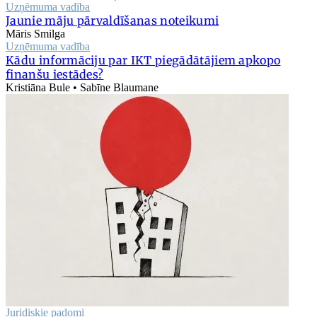
Uzņēmuma vadība
Jaunie māju pārvaldīšanas noteikumi
Māris Smilga
Uzņēmuma vadība
Kādu informāciju par IKT piegādātājiem apkopo
finanšu iestādes?
Kristiāna Bule • Sabīne Blaumane
Juridiskie padomi