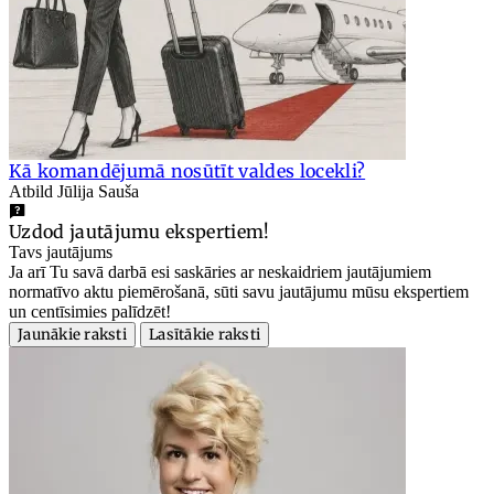
Kā komandējumā nosūtīt valdes locekli?
Atbild Jūlija Sauša
Uzdod jautājumu ekspertiem!
Tavs jautājums
Ja arī Tu savā darbā esi saskāries ar neskaidriem jautājumiem
normatīvo aktu piemērošanā, sūti savu jautājumu mūsu ekspertiem
un centīsimies palīdzēt!
Jaunākie raksti
Lasītākie raksti