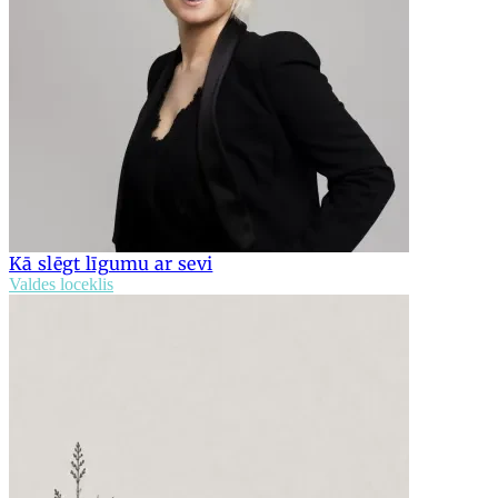
Kā slēgt līgumu ar sevi
Valdes loceklis