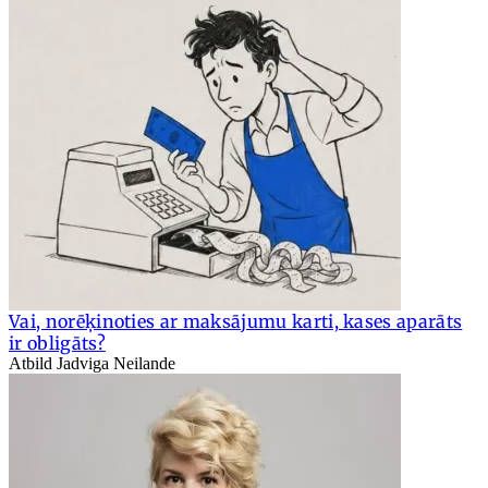
Vai, norēķinoties ar maksājumu karti, kases aparāts
ir obligāts?
Atbild Jadviga Neilande