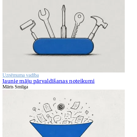
Uzņēmuma vadība
Jaunie māju pārvaldīšanas noteikumi
Māris Smilga