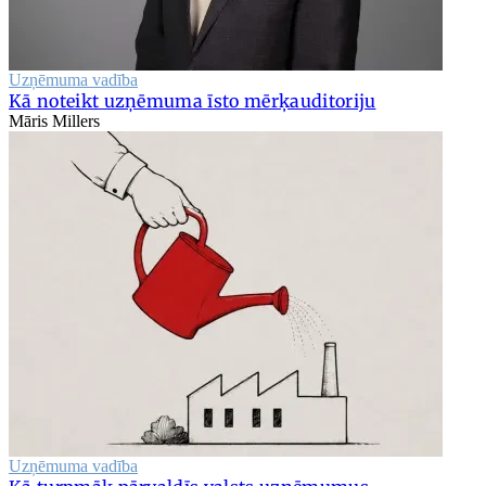
Uzņēmuma vadība
Kā noteikt uzņēmuma īsto mērķauditoriju
Māris Millers
Uzņēmuma vadība