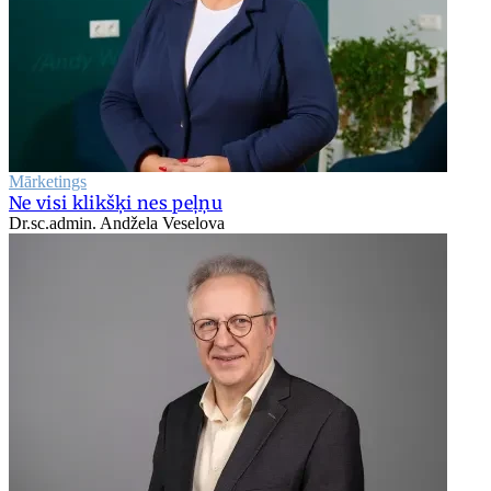
Mārketings
Ne visi klikšķi nes peļņu
Dr.sc.admin. Andžela Veselova