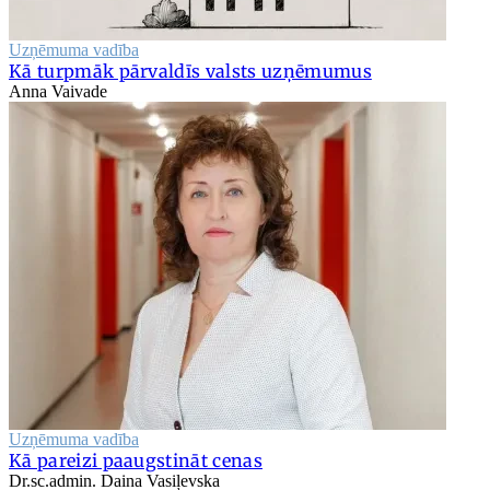
Uzņēmuma vadība
Kā turpmāk pārvaldīs valsts uzņēmumus
Anna Vaivade
Uzņēmuma vadība
Kā pareizi paaugstināt cenas
Dr.sc.admin. Daina Vasiļevska