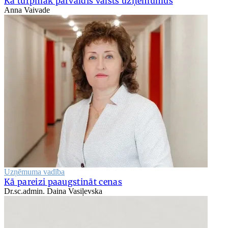
Kā turpmāk pārvaldīs valsts uzņēmumus
Anna Vaivade
Uzņēmuma vadība
Kā pareizi paaugstināt cenas
Dr.sc.admin. Daina Vasiļevska