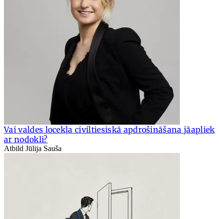
Vai valdes locekļa civiltiesiskā apdrošināšana jāapliek
ar nodokli?
Atbild Jūlija Sauša