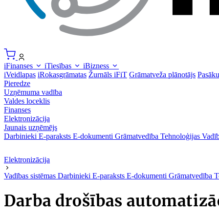
iFinanses
iTiesības
iBizness
iVeidlapas
iRokasgrāmatas
Žurnāls iFiT
Grāmatveža plānotājs
Pasāk
Pieredze
Uzņēmuma vadība
Valdes loceklis
Finanses
Elektronizācija
Jaunais uzņēmējs
Darbinieki
E-paraksts
E-dokumenti
Grāmatvedība
Tehnoloģijas
Vadīb
Elektronizācija
Vadības sistēmas
Darbinieki
E-paraksts
E-dokumenti
Grāmatvedība
T
Darba drošības automatizā