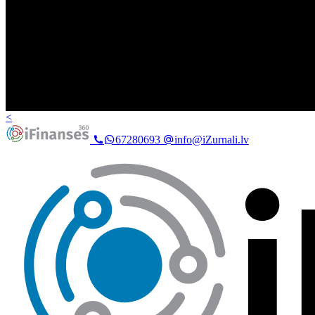
<
67280693
info@iZurnali.lv