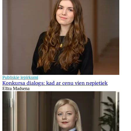
Publiskie iepirkumi
Konkursa dialogs: kad ar cenu vien nepietiek
Elīza Madsena