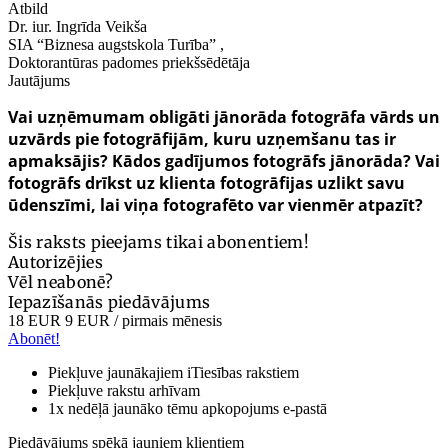
Atbild
Dr. iur. Ingrīda Veikša
SIA “Biznesa augstskola Turība” ,
Doktorantūras padomes priekšsēdētāja
Jautājums
Vai uzņēmumam obligāti jānorāda fotogrāfa vārds un
uzvārds pie fotogrāfijām, kuru uzņemšanu tas ir
apmaksājis? Kādos gadījumos fotogrāfs jānorāda? Vai
fotogrāfs drīkst uz klienta fotogrāfijas uzlikt savu
ūdenszīmi, lai viņa fotografēto var vienmēr atpazīt?
Šis raksts pieejams tikai abonentiem!
Autorizējies
Vēl neabonē?
Iepazīšanās piedāvājums
18 EUR
9 EUR
/ pirmais mēnesis
Abonēt!
Piekļuve jaunākajiem iTiesības rakstiem
Piekļuve rakstu arhīvam
1x nedēļā jaunāko tēmu apkopojums e-pastā
Piedāvājums spēkā jauniem klientiem