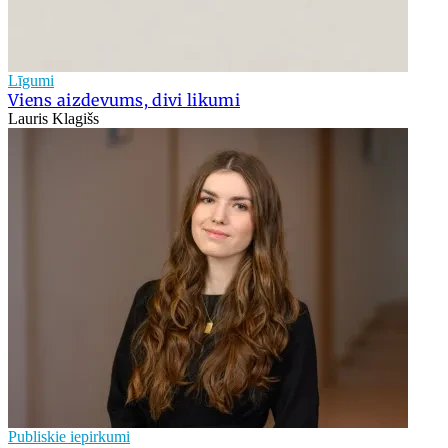
Līgumi
Viens aizdevums, divi likumi
Lauris Klagišs
Publiskie iepirkumi