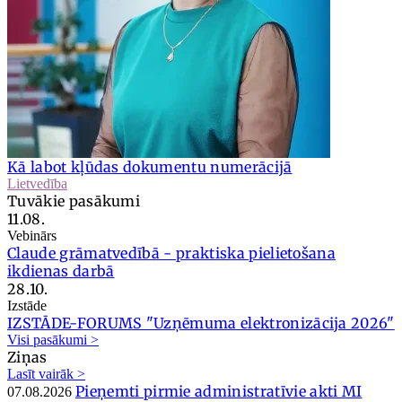
Kā labot kļūdas dokumentu numerācijā
Lietvedība
Tuvākie pasākumi
11.08.
Vebinārs
Claude grāmatvedībā - praktiska pielietošana
ikdienas darbā
28.10.
Izstāde
IZSTĀDE-FORUMS "Uzņēmuma elektronizācija 2026"
Visi pasākumi >
Ziņas
Lasīt vairāk >
Pieņemti pirmie administratīvie akti MI
07.08.2026