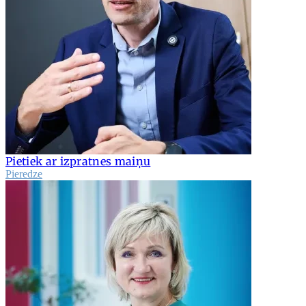
Pietiek ar izpratnes maiņu
Pieredze