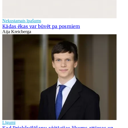
Nekustamais īpašums
Kādas ēkas var būvēt pa posmiem
Aija Kreicberga
Līgumi
Kad Priekšvēlēšanu aģitācijas likums attiecas uz