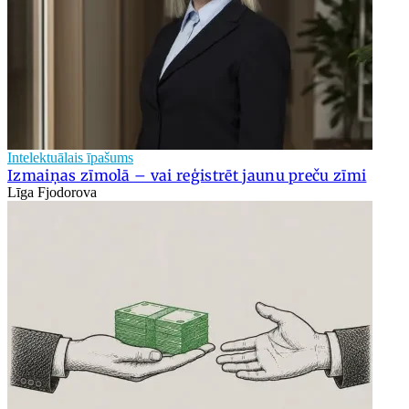
Intelektuālais īpašums
Izmaiņas zīmolā – vai reģistrēt jaunu preču zīmi
Līga Fjodorova