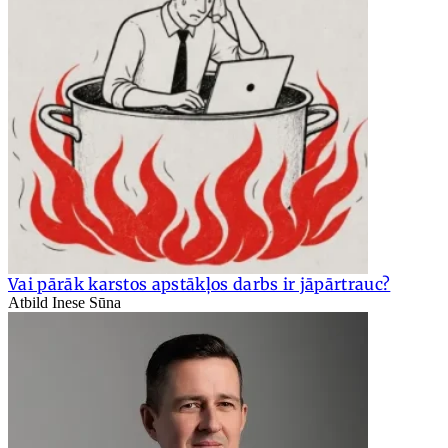
Vai pārāk karstos apstākļos darbs ir jāpārtrauc?
Atbild Inese Sūna