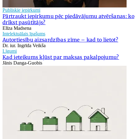
Publiskie iepirkumi
Pārtraukt iepirkumu pēc piedāvājumu atvēršanas: ko
drīkst pasūtītājs?
Elīza Madsena
Intelektuālais īpašums
Autortiesību aizsardzības zīme – kad to lietot?
Dr. iur. Ingrīda Veikša
Līgumi
Kad ieteikums kļūst par maksas pakalpojumu?
Jānis Danga-Guobis