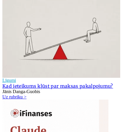
Līgumi
Kad ieteikums kļūst par maksas pakalpojumu?
Jānis Danga-Guobis
Uz rubriku >