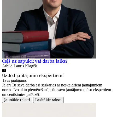
Ceļš uz sapulci: vai darba laiks?
Atbild Lauris Klagišs
Uzdod jautājumu ekspertiem!
Tavs jautājums
Ja arī Tu savā darbā esi saskāries ar neskaidriem jautājumiem
normatīvo aktu piemērošanā, sūti savu jautājumu mūsu ekspertiem
un centīsimies palīdzēt!
Jaunākie raksti
Lasītākie raksti