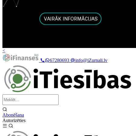
<
67280693
info@iZurnali.lv
Abonēšana
Autorizēties