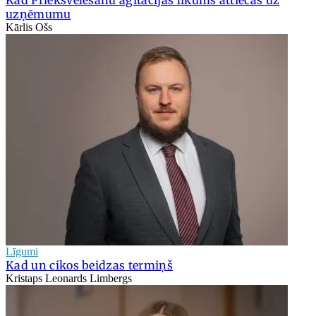
uzņēmumu
Kārlis Ošs
Līgumi
Kad un cikos beidzas termiņš
Kristaps Leonards Limbergs