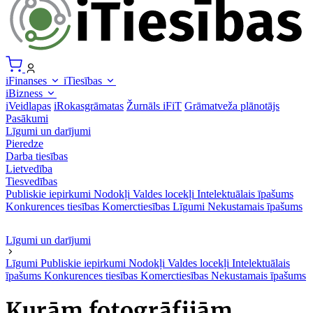
iFinanses
iTiesības
iBizness
iVeidlapas
iRokasgrāmatas
Žurnāls iFiT
Grāmatveža plānotājs
Pasākumi
Līgumi un darījumi
Pieredze
Darba tiesības
Lietvedība
Tiesvedības
Publiskie iepirkumi
Nodokļi
Valdes locekļi
Intelektuālais īpašums
Konkurences tiesības
Komerctiesības
Līgumi
Nekustamais īpašums
Līgumi un darījumi
Līgumi
Publiskie iepirkumi
Nodokļi
Valdes locekļi
Intelektuālais
īpašums
Konkurences tiesības
Komerctiesības
Nekustamais īpašums
Kurām fotogrāfijām