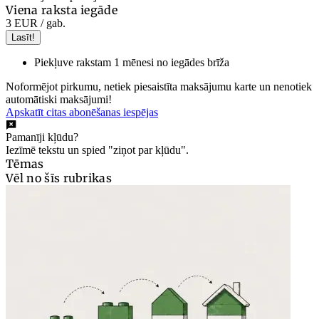
Viena raksta iegāde
3 EUR
/ gab.
Lasīt!
Piekļuve rakstam 1 mēnesi no iegādes brīža
Noformējot pirkumu, netiek piesaistīta maksājumu karte un nenotiek
automātiski maksājumi!
Apskatīt citas abonēšanas iespējas
Pamanīji kļūdu?
Iezīmē tekstu un spied "ziņot par kļūdu".
Tēmas
Vēl no šīs rubrikas