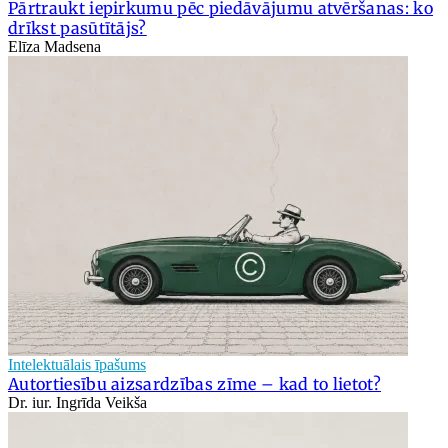
Pārtraukt iepirkumu pēc piedāvājumu atvēršanas: ko
drīkst pasūtītājs?
Elīza Madsena
Intelektuālais īpašums
Autortiesību aizsardzības zīme – kad to lietot?
Dr. iur. Ingrīda Veikša