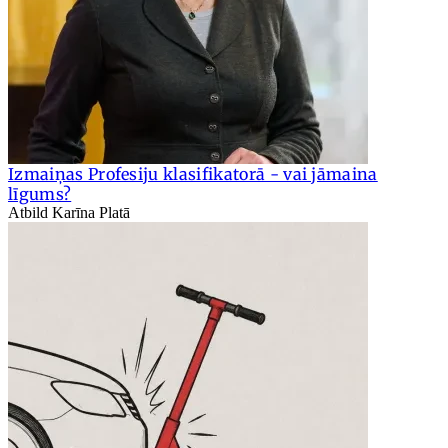
Izmaiņas Profesiju klasifikatorā - vai jāmaina
līgums?
Atbild Karīna Platā