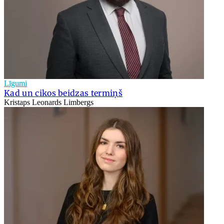
Līgumi
Kad un cikos beidzas termiņš
Kristaps Leonards Limbergs