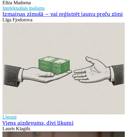
Elīza Madsena
Intelektuālais īpašums
Izmaiņas zīmolā – vai reģistrēt jaunu preču zīmi
Līga Fjodorova
Līgumi
Viens aizdevums, divi likumi
Lauris Klagišs