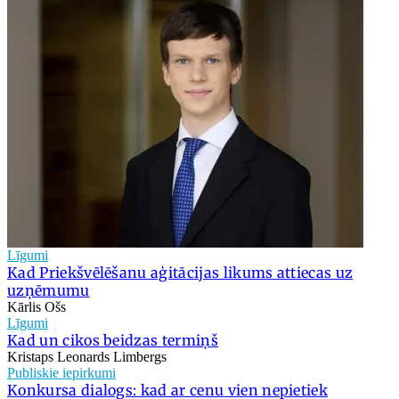
Līgumi
Kad Priekšvēlēšanu aģitācijas likums attiecas uz
uzņēmumu
Kārlis Ošs
Līgumi
Kad un cikos beidzas termiņš
Kristaps Leonards Limbergs
Publiskie iepirkumi
Konkursa dialogs: kad ar cenu vien nepietiek