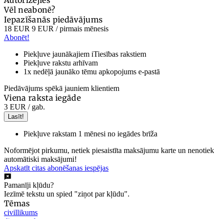
Vēl neabonē?
Iepazīšanās piedāvājums
18 EUR
9 EUR
/ pirmais mēnesis
Abonēt!
Piekļuve jaunākajiem iTiesības rakstiem
Piekļuve rakstu arhīvam
1x nedēļā jaunāko tēmu apkopojums e-pastā
Piedāvājums spēkā jauniem klientiem
Viena raksta iegāde
3 EUR
/ gab.
Lasīt!
Piekļuve rakstam 1 mēnesi no iegādes brīža
Noformējot pirkumu, netiek piesaistīta maksājumu karte un nenotiek
automātiski maksājumi!
Apskatīt citas abonēšanas iespējas
Pamanīji kļūdu?
Iezīmē tekstu un spied "ziņot par kļūdu".
Tēmas
civillikums