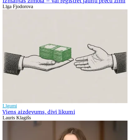
Izmaiņas zīmolā – vai reģistrēt jaunu preču zīmi
Līga Fjodorova
Līgumi
Viens aizdevums, divi likumi
Lauris Klagišs