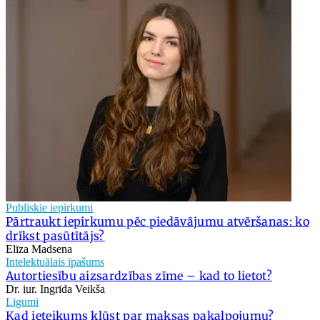
Publiskie iepirkumi
Pārtraukt iepirkumu pēc piedāvājumu atvēršanas: ko
drīkst pasūtītājs?
Elīza Madsena
Intelektuālais īpašums
Autortiesību aizsardzības zīme – kad to lietot?
Dr. iur. Ingrīda Veikša
Līgumi
Kad ieteikums kļūst par maksas pakalpojumu?