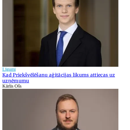
Līgumi
Kad Priekšvēlēšanu aģitācijas likums attiecas uz
uzņēmumu
Kārlis Ošs