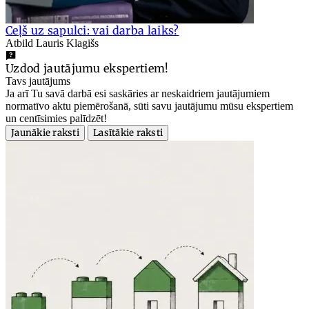
Ceļš uz sapulci: vai darba laiks?
Atbild Lauris Klagišs
Uzdod jautājumu ekspertiem!
Tavs jautājums
Ja arī Tu savā darbā esi saskāries ar neskaidriem jautājumiem
normatīvo aktu piemērošanā, sūti savu jautājumu mūsu ekspertiem
un centīsimies palīdzēt!
Jaunākie raksti
Lasītākie raksti