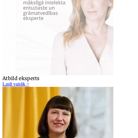
Atbild eksperts
Lasīt vairāk >