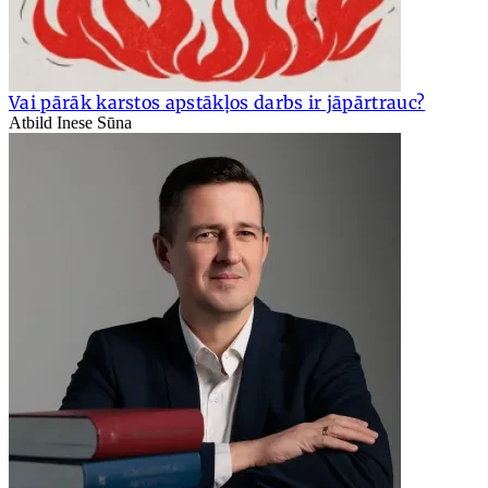
Vai pārāk karstos apstākļos darbs ir jāpārtrauc?
Atbild Inese Sūna