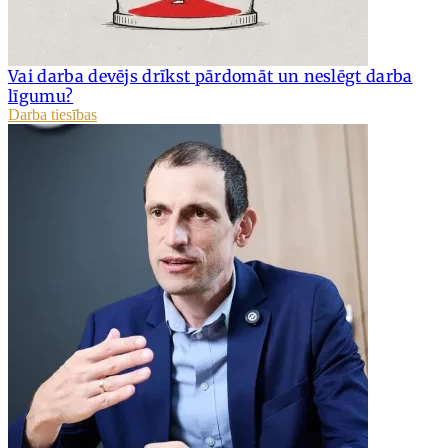
Vai darba devējs drīkst pārdomāt un neslēgt darba
līgumu?
Darba tiesības