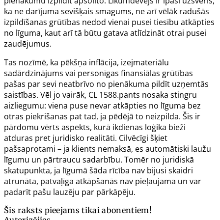
pienākumu izpildīt apsolīto. Likumdevējs ir īpaši uzsvēris,
ka ne darījuma sevišķais smagums, ne arī vēlāk radušās
izpildīšanas grūtības nedod vienai pusei tiesību atkāpties
no līguma, kaut arī tā būtu gatava atlīdzināt otrai pusei
zaudējumus.
Tas nozīmē, ka pēkšņa inflācija, izejmateriālu
sadārdzinājums vai personīgas finansiālas grūtības
pašas par sevi neatbrīvo no pienākuma pildīt uzņemtās
saistības. Vēl jo vairāk, CL
1588.pants
nosaka stingru
aizliegumu: viena puse nevar atkāpties no līguma bez
otras piekrišanas pat tad, ja pēdējā to neizpilda. Šis ir
pārdomu vērts aspekts, kurā ikdienas loģika bieži
atduras pret juridisko realitāti. Cilvēcīgi šķiet
pašsaprotami – ja klients nemaksā, es automātiski laužu
līgumu un pārtraucu sadarbību. Tomēr no juridiskā
skatupunkta, ja līgumā šāda rīcība nav bijusi skaidri
atrunāta, patvaļīga atkāpšanās nav pieļaujama un var
padarīt pašu lauzēju par pārkāpēju.
Šis raksts pieejams tikai abonentiem!
Autorizējies