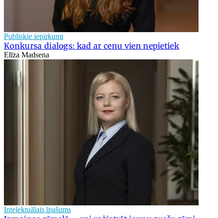
Publiskie iepirkumi
Konkursa dialogs: kad ar cenu vien nepietiek
Elīza Madsena
Intelektuālais īpašums