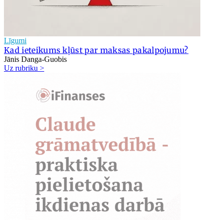
Līgumi
Kad ieteikums kļūst par maksas pakalpojumu?
Jānis Danga-Guobis
Uz rubriku >