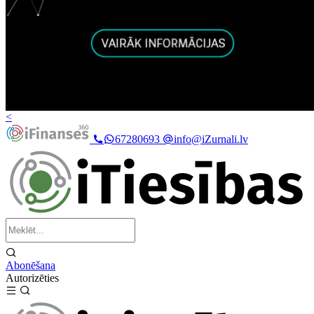
<
67280693
info@iZurnali.lv
Abonēšana
Autorizēties