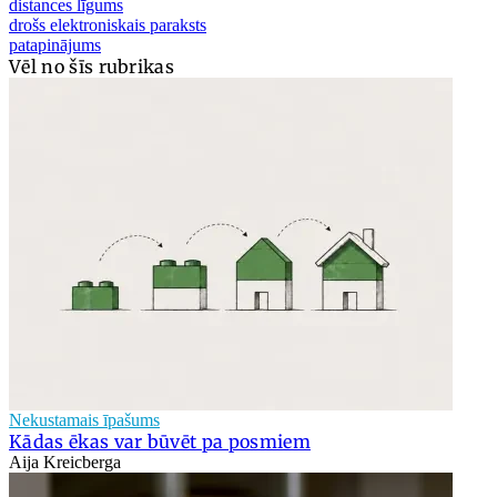
distances līgums
drošs elektroniskais paraksts
patapinājums
Vēl no šīs rubrikas
Nekustamais īpašums
Kādas ēkas var būvēt pa posmiem
Aija Kreicberga