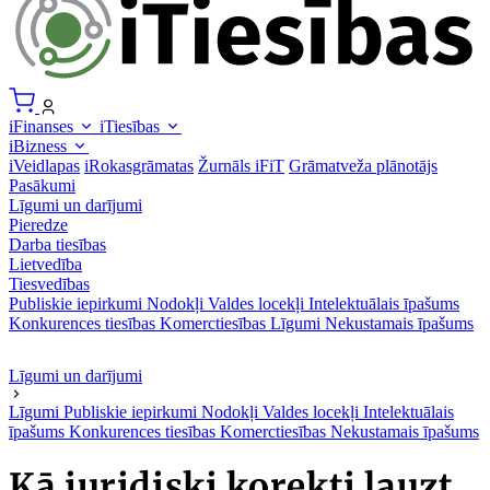
iFinanses
iTiesības
iBizness
iVeidlapas
iRokasgrāmatas
Žurnāls iFiT
Grāmatveža plānotājs
Pasākumi
Līgumi un darījumi
Pieredze
Darba tiesības
Lietvedība
Tiesvedības
Publiskie iepirkumi
Nodokļi
Valdes locekļi
Intelektuālais īpašums
Konkurences tiesības
Komerctiesības
Līgumi
Nekustamais īpašums
Līgumi un darījumi
Līgumi
Publiskie iepirkumi
Nodokļi
Valdes locekļi
Intelektuālais
īpašums
Konkurences tiesības
Komerctiesības
Nekustamais īpašums
Kā juridiski korekti lauzt