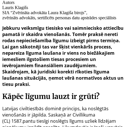
Autors
Lauris Klagišs
SIA “Zvērināta advokāta Laura Klagiša birojs”,
zvērināts advokāts, sertificēts personas datu apstrādes speciālists
Jebkuru veiksmīgu tiesisko vai saimniecisko attiecību
pamatā ir skaidra vienošanās. Tomēr praksē nereti
rodas nepieciešamība līgumu izbeigt pirms termiņa.
Lai gan sākotnēji tas var šķist vienkāršs process,
nepareiza līguma laušana ir viens no biežākajiem
iemesliem ilgstošiem tiesas procesiem un
ievērojamiem finansiāliem zaudējumiem.
Skaidrojam, kā juridiski korekti rīkoties līguma
laušanas situācijās, ņemot vērā normatīvos aktus un
tiesu praksi.
Kāpēc līgumu lauzt ir grūti?
Latvijas civiltiesībās dominē princips, ka noslēgtās
vienošanās ir jāpilda. Saskaņā ar Civillikuma
(CL)
1587.pantu
tiesīgi noslēgts līgums uzliek līdzējam