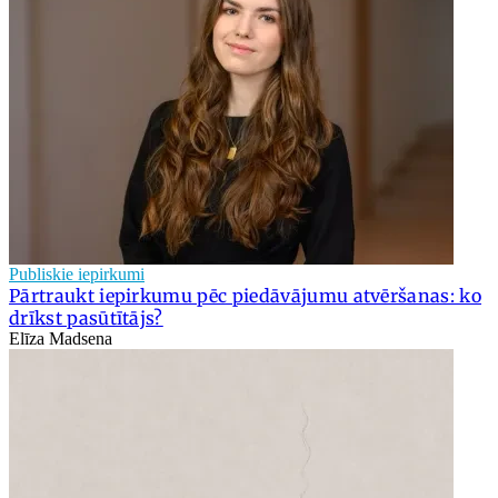
Publiskie iepirkumi
Pārtraukt iepirkumu pēc piedāvājumu atvēršanas: ko
drīkst pasūtītājs?
Elīza Madsena