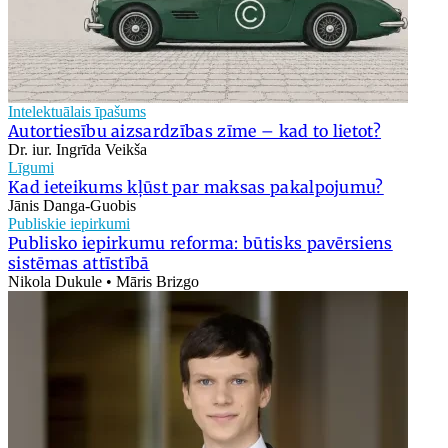
Intelektuālais īpašums
Autortiesību aizsardzības zīme – kad to lietot?
Dr. iur. Ingrīda Veikša
Līgumi
Kad ieteikums kļūst par maksas pakalpojumu?
Jānis Danga-Guobis
Publiskie iepirkumi
Publisko iepirkumu reforma: būtisks pavērsiens
sistēmas attīstībā
Nikola Dukule • Māris Brizgo