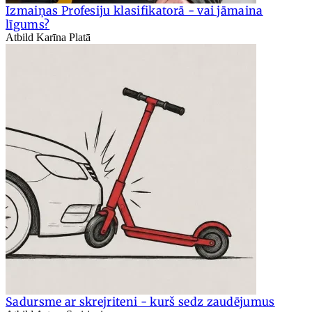
Izmaiņas Profesiju klasifikatorā - vai jāmaina
līgums?
Atbild Karīna Platā
Sadursme ar skrejriteni - kurš sedz zaudējumus