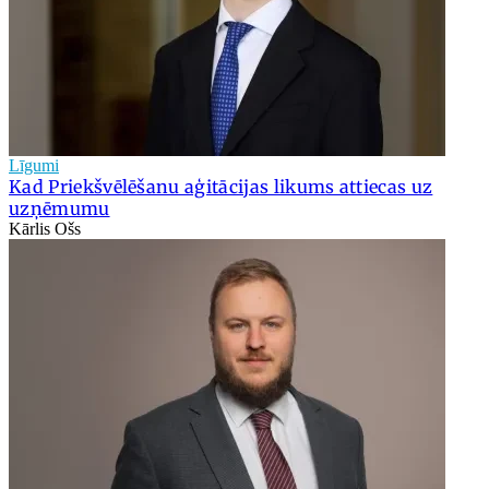
Līgumi
Kad Priekšvēlēšanu aģitācijas likums attiecas uz
uzņēmumu
Kārlis Ošs