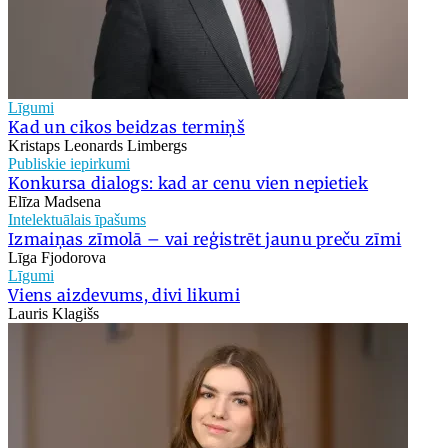
Līgumi
Kad un cikos beidzas termiņš
Kristaps Leonards Limbergs
Publiskie iepirkumi
Konkursa dialogs: kad ar cenu vien nepietiek
Elīza Madsena
Intelektuālais īpašums
Izmaiņas zīmolā – vai reģistrēt jaunu preču zīmi
Līga Fjodorova
Līgumi
Viens aizdevums, divi likumi
Lauris Klagišs