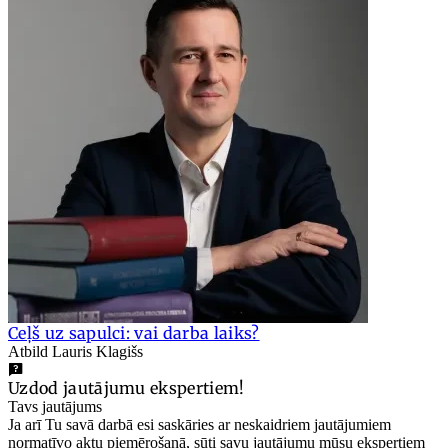
Ceļš uz sapulci: vai darba laiks?
Atbild Lauris Klagišs
Uzdod jautājumu ekspertiem!
Tavs jautājums
Ja arī Tu savā darbā esi saskāries ar neskaidriem jautājumiem
normatīvo aktu piemērošanā, sūti savu jautājumu mūsu ekspertiem