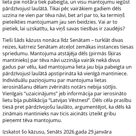
lieta pie notāra tiek pabeigta, un visu mantojumu iegūst
pārdzīvojusī laulātā. Tikai pēc vairākiem gadiem dēls
uzzina ne vien par tēva nāvi, bet arī par to, ka termiņš
pieteikties mantojumam jau sen beidzies. Vai ar to
pietiek, lai uzskatītu, ka viņš savas tiesības ir zaudējis?
Tieši šāds kāzuss nonāca līdz Senātam – turklāt divas
reizes, katrreiz Senātam atceļot zemākas instances tiesas
spriedumu. Mantojuma atstājēja dēls (pirmās šķiras
mantinieks) par tēva nāvi uzzināja vairāk nekā divus
gadus par vēlu, kad mantojuma lieta jau bija pabeigta un
pārdzīvojusī laulātā apstiprināta kā vienīgā mantiniece.
Individuālu paziņojumu par mantojuma lietas
ierosināšanu dēlam zvērināts notārs nebija sūtījis.
Vienīgais “uzaicinājums” jeb informācija par ierosināto
lietu bija publikācija “Latvijas Vēstnesī”. Dēls cēla prasību
tiesā pret pārdzīvojošu laulāto, argumentējot, ka dēls kā
zināmais mantinieks nav ticis aicināts izteikt gribu
pieņemt tēva mantojumu.
Izskatot šo kāzusu, Senāts 2026.gada 29.janvāra