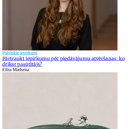
Publiskie iepirkumi
Pārtraukt iepirkumu pēc piedāvājumu atvēršanas: ko
drīkst pasūtītājs?
Elīza Madsena