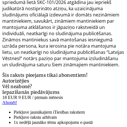
spriedumā lietā
SKC-101/2026
atgādina jau iepriekš
judikatūrā nostiprināto atziņu, ka uzaicinājuma
sludinājums oficiālajā izdevumā ir domāts nezināmiem
mantiniekiem, savukārt, zināmiem mantiniekiem par
mantojuma atklāšanos ir jāpaziņo rakstveidā un
individuāli, neatkarīgi no sludinājuma publicēšanas.
Zināmos mantiniekus savā mantošanas iesniegumā
uzrāda persona, kura ierosina pie notāra mantojuma
lietu, un neatkarīgi no sludinājuma publicēšanas “Latvijas
Vēstnesī” notārs paziņo par mantojuma izsludināšanu
un sludinājuma saturu šiem zināmajiem mantiniekiem.
Šis raksts pieejams tikai abonentiem!
Autorizējies
Vēl neabonē?
Iepazīšanās piedāvājums
18 EUR
9 EUR
/ pirmais mēnesis
Abonēt!
Piekļuve jaunākajiem iTiesības rakstiem
Piekļuve rakstu arhīvam
1x nedēļā jaunāko tēmu apkopojums e-pastā