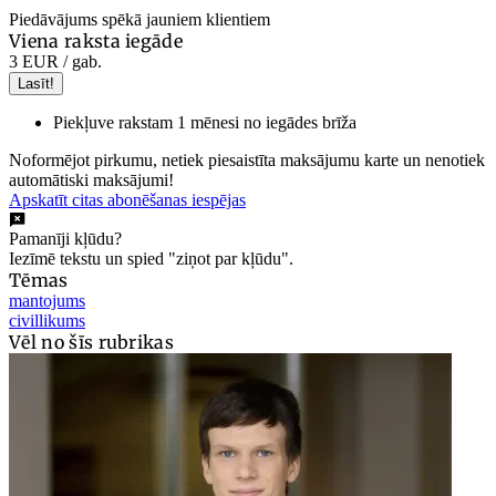
Piedāvājums spēkā jauniem klientiem
Viena raksta iegāde
3 EUR
/ gab.
Lasīt!
Piekļuve rakstam 1 mēnesi no iegādes brīža
Noformējot pirkumu, netiek piesaistīta maksājumu karte un nenotiek
automātiski maksājumi!
Apskatīt citas abonēšanas iespējas
Pamanīji kļūdu?
Iezīmē tekstu un spied "ziņot par kļūdu".
Tēmas
mantojums
civillikums
Vēl no šīs rubrikas