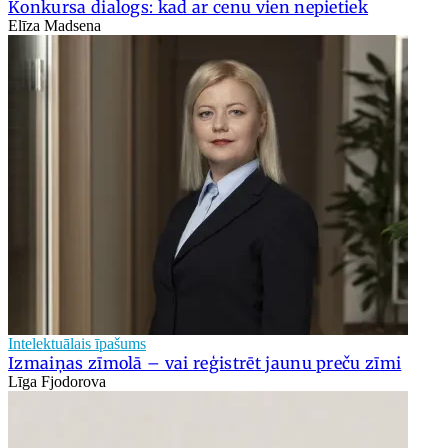
Konkursa dialogs: kad ar cenu vien nepietiek
Elīza Madsena
Intelektuālais īpašums
Izmaiņas zīmolā – vai reģistrēt jaunu preču zīmi
Līga Fjodorova