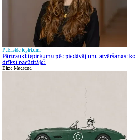
Publiskie iepirkumi
Pārtraukt iepirkumu pēc piedāvājumu atvēršanas: ko
drīkst pasūtītājs?
Elīza Madsena