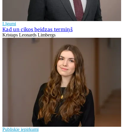
Līgumi
Kad un cikos beidzas termiņš
Kristaps Leonards Limbergs
Publiskie iepirkumi