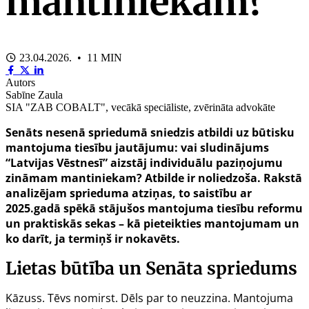
mantiniekam?
23.04.2026. • 11 MIN
Autors
Sabīne Zaula
SIA "ZAB COBALT", vecākā speciāliste, zvērināta advokāte
Senāts nesenā spriedumā sniedzis atbildi uz būtisku
mantojuma tiesību jautājumu: vai sludinājums
“Latvijas Vēstnesī” aizstāj individuālu paziņojumu
zināmam mantiniekam? Atbilde ir noliedzoša. Rakstā
analizējam sprieduma atziņas, to saistību ar
2025.gadā spēkā stājušos mantojuma tiesību reformu
un praktiskās sekas – kā pieteikties mantojumam un
ko darīt, ja termiņš ir nokavēts.
Lietas būtība un Senāta spriedums
Kāzuss. Tēvs nomirst. Dēls par to neuzzina. Mantojuma