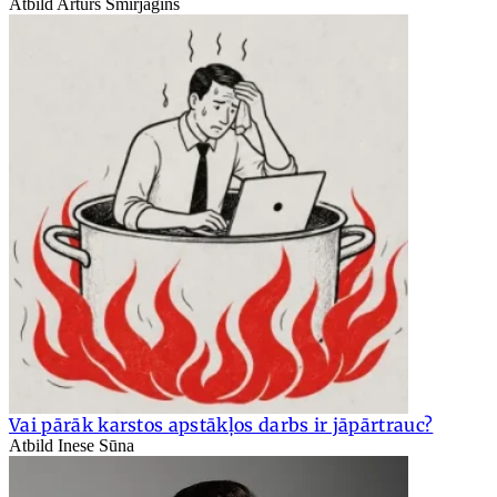
Atbild Arturs Smirjagins
Vai pārāk karstos apstākļos darbs ir jāpārtrauc?
Atbild Inese Sūna