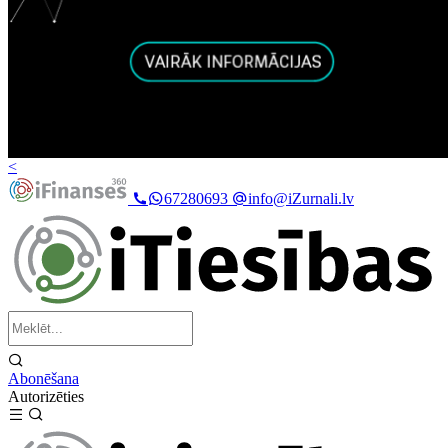
<
67280693
info@iZurnali.lv
Abonēšana
Autorizēties