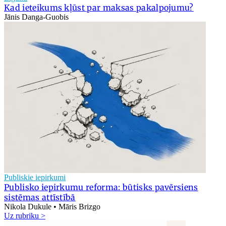
Kad ieteikums kļūst par maksas pakalpojumu?
Jānis Danga-Guobis
Publiskie iepirkumi
Publisko iepirkumu reforma: būtisks pavērsiens
sistēmas attīstībā
Nikola Dukule • Māris Brizgo
Uz rubriku >