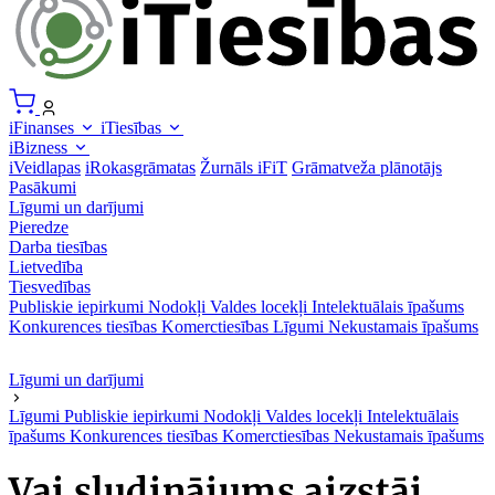
iFinanses
iTiesības
iBizness
iVeidlapas
iRokasgrāmatas
Žurnāls iFiT
Grāmatveža plānotājs
Pasākumi
Līgumi un darījumi
Pieredze
Darba tiesības
Lietvedība
Tiesvedības
Publiskie iepirkumi
Nodokļi
Valdes locekļi
Intelektuālais īpašums
Konkurences tiesības
Komerctiesības
Līgumi
Nekustamais īpašums
Līgumi un darījumi
Līgumi
Publiskie iepirkumi
Nodokļi
Valdes locekļi
Intelektuālais
īpašums
Konkurences tiesības
Komerctiesības
Nekustamais īpašums
Vai sludinājums aizstāj