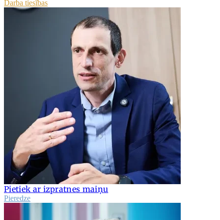
Darba tiesības
Pietiek ar izpratnes maiņu
Pieredze