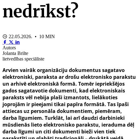
nedrīkst?
22.05.2026. • 10 MIN
Autors
Jolanta Brilte
lietvedības speciāliste
Arvien vairāk organizāciju dokumentus sagatavo
elektroniski, paraksta ar drošu elektronisko parakstu
un arhivē elektroniskā formā. Tomēr iepriekšējos
gados sagatavotie dokumenti, kad elektroniskais
paraksts vēl nebija plaši izmantots, lielākoties
joprojām ir pieejami tikai papīra formātā. Tas īpaši
attiecas uz personāla dokumentiem, piemēram,
darba līgumiem. Turklāt, lai arī daudzi darbinieki
mūsdienās lieto elektronisko parakstu, ieraduma dēļ
darba līgumi un citi dokumenti bieži vien tiek
parakstīti un glabāti tradicionāli – drukātā veidā.