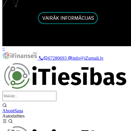
<
67280693
info@iZurnali.lv
Abonēšana
Autorizēties