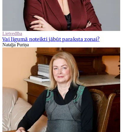
Lietvedība
Vai līgumā noteikti jābūt paraksta zonai?
Nataļja Puriņa