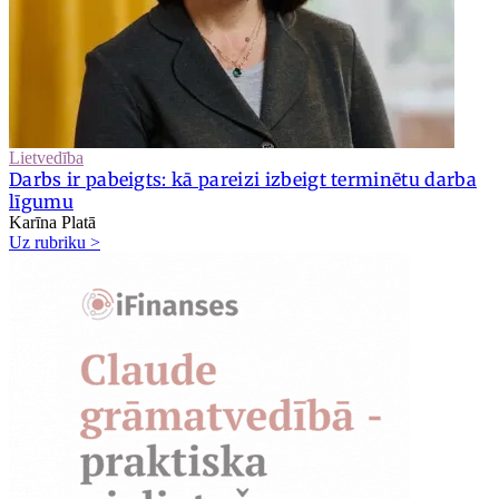
Lietvedība
Darbs ir pabeigts: kā pareizi izbeigt terminētu darba
līgumu
Karīna Platā
Uz rubriku >