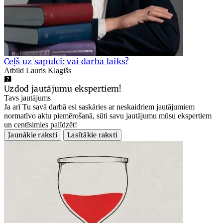
Ceļš uz sapulci: vai darba laiks?
Atbild Lauris Klagišs
Uzdod jautājumu ekspertiem!
Tavs jautājums
Ja arī Tu savā darbā esi saskāries ar neskaidriem jautājumiem
normatīvo aktu piemērošanā, sūti savu jautājumu mūsu ekspertiem
un centīsimies palīdzēt!
Jaunākie raksti
Lasītākie raksti