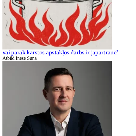
Vai pārāk karstos apstākļos darbs ir jāpārtrauc?
Atbild Inese Sūna