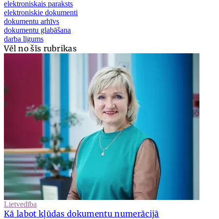
elektroniskais paraksts
elektroniskie dokumenti
dokumentu arhīvs
dokumentu glabāšana
darba līgums
Vēl no šīs rubrikas
Lietvedība
Kā labot kļūdas dokumentu numerācijā