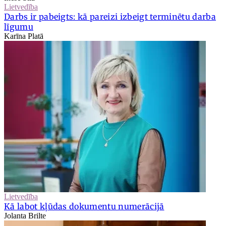
Lietvedība
Darbs ir pabeigts: kā pareizi izbeigt terminētu darba
līgumu
Karīna Platā
Lietvedība
Kā labot kļūdas dokumentu numerācijā
Jolanta Brilte