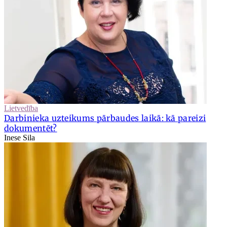
Lietvedība
Darbinieka uzteikums pārbaudes laikā: kā pareizi
dokumentēt?
Inese Sila