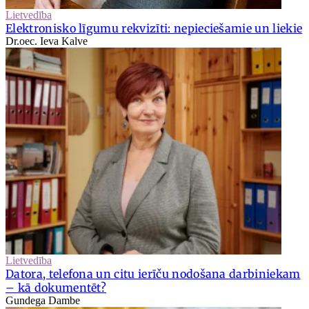
Lietvedība
Elektronisko līgumu rekvizīti: nepieciešamie un liekie
Dr.oec. Ieva Kalve
Lietvedība
Datora, telefona un citu ierīču nodošana darbiniekam
– kā dokumentēt?
Gundega Dambe