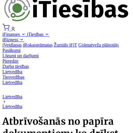
iFinanses
iTiesības
iBizness
iVeidlapas
iRokasgrāmatas
Žurnāls iFiT
Grāmatveža plānotājs
Pasākumi
Līgumi un darījumi
Pieredze
Darba tiesības
Lietvedība
Tiesvedības
Lietvedība
Lietvedība
Lietvedība
Atbrīvošanās no papīra