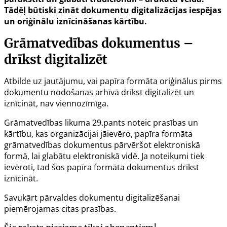
Tādēļ būtiski zināt dokumentu digitalizācijas iespējas
un oriģinālu iznīcināšanas kārtību.
Grāmatvedības dokumentus –
drīkst digitalizēt
Atbilde uz jautājumu, vai papīra formāta oriģinālus pirms
dokumentu nodošanas arhīvā drīkst digitalizēt un
iznīcināt, nav viennozīmīga.
Grāmatvedības likuma
29.pants
noteic prasības un
kārtību, kas organizācijai jāievēro, papīra formāta
grāmatvedības dokumentus pārvēršot elektroniskā
formā, lai glabātu elektroniskā vidē. Ja noteikumi tiek
ievēroti, tad šos papīra formāta dokumentus drīkst
iznīcināt.
Savukārt pārvaldes dokumentu digitalizēšanai
piemērojamas citas prasības.