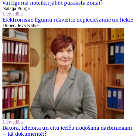
Vai līgumā noteikti jābūt paraksta zonai?
Nataļja Puriņa
Lietvedība
Elektronisko līgumu rekvizīti: nepieciešamie un liekie
Dr.oec. Ieva Kalve
Lietvedība
Datora, telefona un citu ierīču nodošana darbiniekam
– kā dokumentēt?