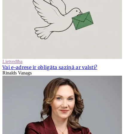
Lietvedība
Vai e-adrese ir obligāta saziņā ar valsti?
Rinalds Vanags