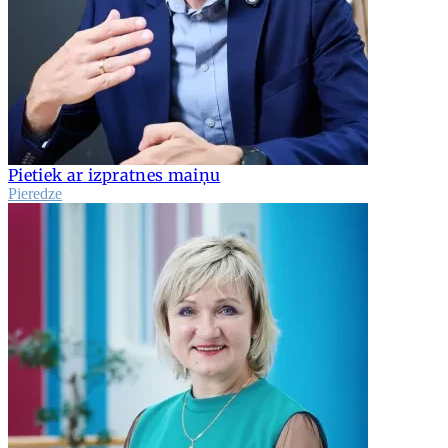
Pietiek ar izpratnes maiņu
Pieredze