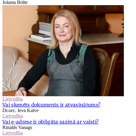
Jolanta Brilte
Lietvedība
Vai skenēts dokuments ir atvasinājums?
Dr.oec. Ieva Kalve
Lietvedība
Vai e-adrese ir obligāta saziņā ar valsti?
Rinalds Vanags
Lietvedība