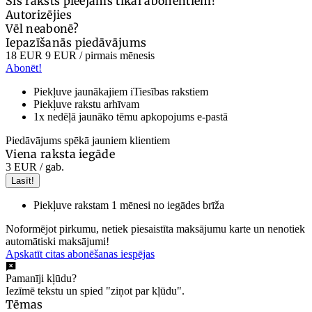
Šis raksts pieejams tikai abonentiem!
Autorizējies
Vēl neabonē?
Iepazīšanās piedāvājums
18 EUR
9 EUR
/ pirmais mēnesis
Abonēt!
Piekļuve jaunākajiem iTiesības rakstiem
Piekļuve rakstu arhīvam
1x nedēļā jaunāko tēmu apkopojums e-pastā
Piedāvājums spēkā jauniem klientiem
Viena raksta iegāde
3 EUR
/ gab.
Lasīt!
Piekļuve rakstam 1 mēnesi no iegādes brīža
Noformējot pirkumu, netiek piesaistīta maksājumu karte un nenotiek
automātiski maksājumi!
Apskatīt citas abonēšanas iespējas
Pamanīji kļūdu?
Iezīmē tekstu un spied "ziņot par kļūdu".
Tēmas