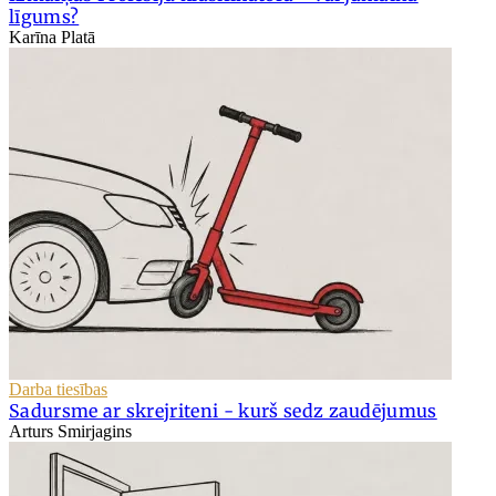
līgums?
Karīna Platā
Darba tiesības
Sadursme ar skrejriteni - kurš sedz zaudējumus
Arturs Smirjagins