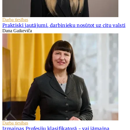
Darba tiesības
Praktiski jautājumi, darbinieku nosūtot uz citu valsti
Dana Gaikeviča
Darba tiesības
Izmaiņas Profesiju klasifikatorā - vai jāmaina