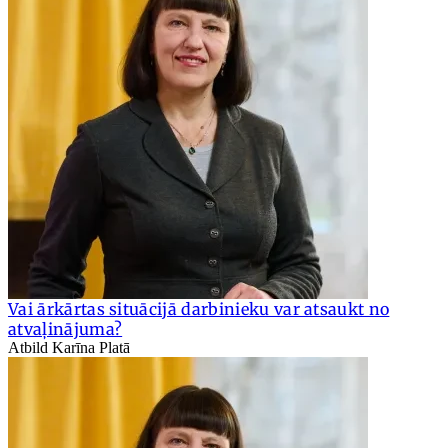
Vai ārkārtas situācijā darbinieku var atsaukt no
atvaļinājuma?
Atbild Karīna Platā