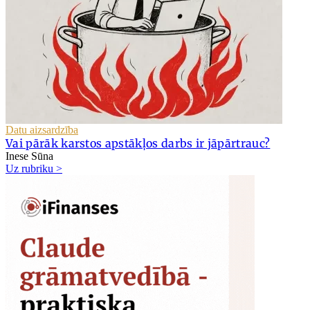
Datu aizsardzība
Vai pārāk karstos apstākļos darbs ir jāpārtrauc?
Inese Sūna
Uz rubriku >