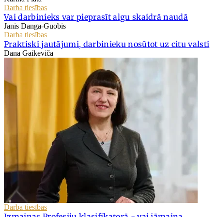
Darba tiesības
Vai darbinieks var pieprasīt algu skaidrā naudā
Jānis Danga-Guobis
Darba tiesības
Praktiski jautājumi, darbinieku nosūtot uz citu valsti
Dana Gaikeviča
Darba tiesības
Izmaiņas Profesiju klasifikatorā - vai jāmaina