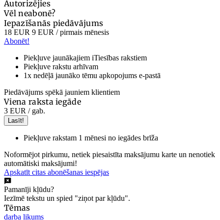
Autorizējies
Vēl neabonē?
Iepazīšanās piedāvājums
18 EUR
9 EUR
/ pirmais mēnesis
Abonēt!
Piekļuve jaunākajiem iTiesības rakstiem
Piekļuve rakstu arhīvam
1x nedēļā jaunāko tēmu apkopojums e-pastā
Piedāvājums spēkā jauniem klientiem
Viena raksta iegāde
3 EUR
/ gab.
Lasīt!
Piekļuve rakstam 1 mēnesi no iegādes brīža
Noformējot pirkumu, netiek piesaistīta maksājumu karte un nenotiek
automātiski maksājumi!
Apskatīt citas abonēšanas iespējas
Pamanīji kļūdu?
Iezīmē tekstu un spied "ziņot par kļūdu".
Tēmas
darba likums