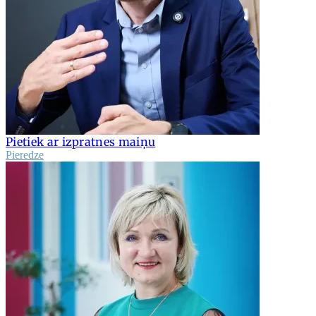
Pietiek ar izpratnes maiņu
Pieredze