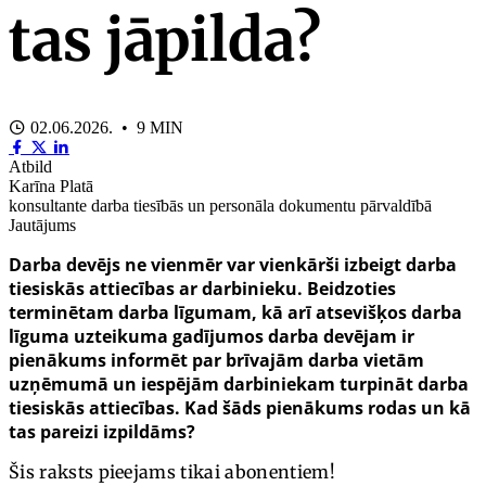
tas jāpilda?
02.06.2026. • 9 MIN
Atbild
Karīna Platā
konsultante darba tiesībās un personāla dokumentu pārvaldībā
Jautājums
Darba devējs ne vienmēr var vienkārši izbeigt darba
tiesiskās attiecības ar darbinieku. Beidzoties
terminētam darba līgumam, kā arī atsevišķos darba
līguma uzteikuma gadījumos darba devējam ir
pienākums informēt par brīvajām darba vietām
uzņēmumā un iespējām darbiniekam turpināt darba
tiesiskās attiecības.
Kad šāds pienākums rodas un kā
tas pareizi izpildāms?
Šis raksts pieejams tikai abonentiem!