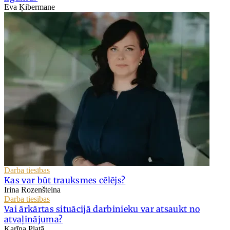
Eva Ķibermane
Darba tiesības
Kas var būt trauksmes cēlējs?
Irina Rozenšteina
Darba tiesības
Vai ārkārtas situācijā darbinieku var atsaukt no
atvaļinājuma?
Karīna Platā