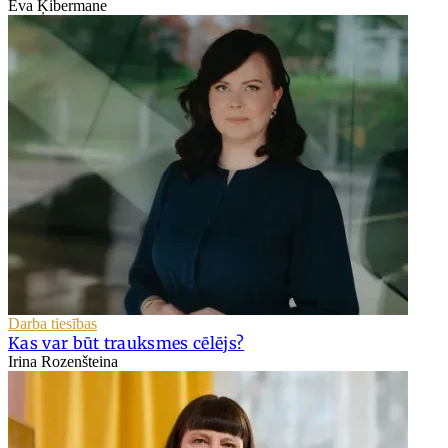
Eva Ķibermane
Darba tiesības
Kas var būt trauksmes cēlējs?
Irina Rozenšteina