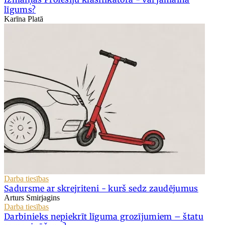
līgums?
Karīna Platā
Darba tiesības
Sadursme ar skrejriteni - kurš sedz zaudējumus
Arturs Smirjagins
Darba tiesības
Darbinieks nepiekrīt līguma grozījumiem – štatu