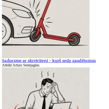
Sadursme ar skrejriteni - kurš sedz zaudējumus
Atbild Arturs Smirjagins