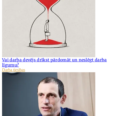
Vai darba devējs drīkst pārdomāt un neslēgt darba
līgumu?
Darba tiesības