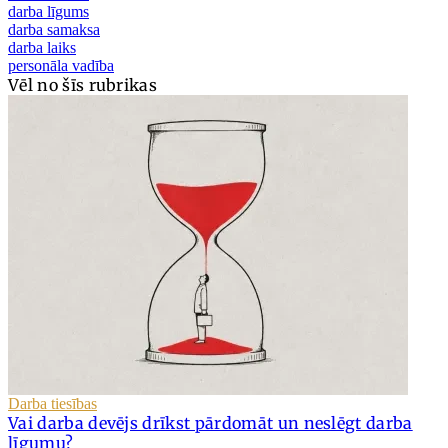
darba līgums
darba samaksa
darba laiks
personāla vadība
Vēl no šīs rubrikas
Darba tiesības
Vai darba devējs drīkst pārdomāt un neslēgt darba
līgumu?