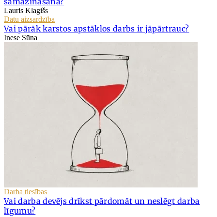
samazināšana?
Lauris Klagišs
Datu aizsardzība
Vai pārāk karstos apstākļos darbs ir jāpārtrauc?
Inese Sūna
Darba tiesības
Vai darba devējs drīkst pārdomāt un neslēgt darba
līgumu?