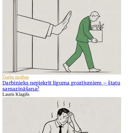
Darba tiesības
Darbinieks nepiekrīt līguma grozījumiem – štatu
samazināšana?
Lauris Klagišs