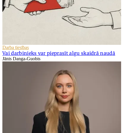
Darba tiesības
Vai darbinieks var pieprasīt algu skaidrā naudā
Jānis Danga-Guobis