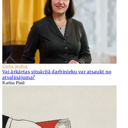
Darba tiesības
Vai ārkārtas situācijā darbinieku var atsaukt no
atvaļinājuma?
Karīna Platā