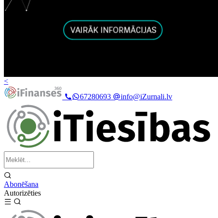
<
67280693
info@iZurnali.lv
Abonēšana
Autorizēties