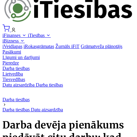
iFinanses
iTiesības
iBizness
iVeidlapas
iRokasgrāmatas
Žurnāls iFiT
Grāmatveža plānotājs
Pasākumi
Līgumi un darījumi
Pieredze
Darba tiesības
Lietvedība
Tiesvedības
Datu aizsardzība
Darba tiesības
Darba tiesības
Darba tiesības
Datu aizsardzība
Darba devēja pienākums