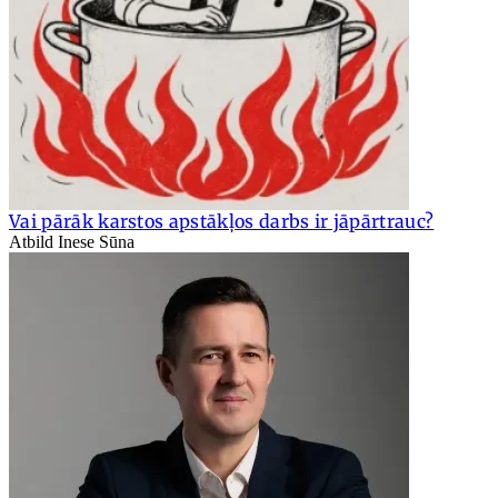
Vai pārāk karstos apstākļos darbs ir jāpārtrauc?
Atbild Inese Sūna