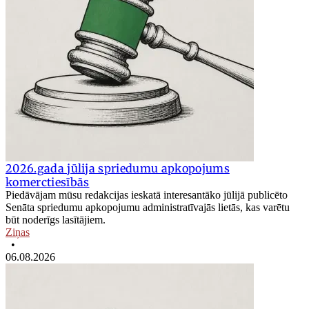
2026.gada jūlija spriedumu apkopojums
komerctiesībās
Piedāvājam mūsu redakcijas ieskatā interesantāko jūlijā publicēto
Senāta spriedumu apkopojumu administratīvajās lietās, kas varētu
būt noderīgs lasītājiem.
Ziņas
•
06.08.2026