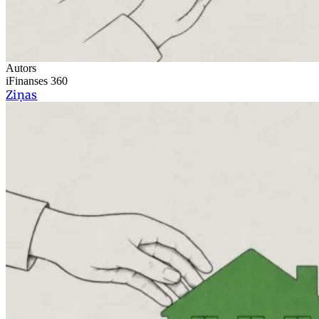
Autors
iFinanses 360
Ziņas