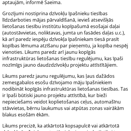
aptaujām, informē Saeima.
Grozījumi nostiprina dzīvokļu īpašnieku tiesības
līdzdarboties mājas pārvaldīšanā, ievieš atsevišķās
lietošanas tiesību institūtu kopīpašumā esošajai daļai
(autostāvvietas, noliktavas, jumta un fasādes daļas u.c.),
kā arī paredz iespēju dzīvokļa īpašniekam tiesā prasīt
kopības lēmuma atzīšanu par pieņemtu, ja kopība nespēj
vienoties. Likums paredz arī jaunu kopīgās
infrastruktūras lietošanas tiesību regulējumu, kas īpaši
nozīmīgs jauno daudzdzīvokļu projektu attīstītājiem.
Likums paredz jaunu regulējumu, kas ļaus dažādos
zemesgabalos esošu dzīvojamo māju īpašniekiem
nodibināt kopīgās infrastruktūras lietošanas tiesības. Tas
ir īpaši būtiski jauno projektu attīstībā, kur bieži
nepieciešams veidot koplietošanas ceļus, automašīnu
stāvvietas, bērnu laukumus vai atpūtas zonas vairākām
blakus esošām ēkām.
Likums precizē, ka atkārtotā kopsapulcē vai atkārtotā