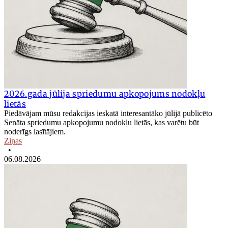
2026.gada jūlija spriedumu apkopojums nodokļu
lietās
Piedāvājam mūsu redakcijas ieskatā interesantāko jūlijā publicēto
Senāta spriedumu apkopojumu nodokļu lietās, kas varētu būt
noderīgs lasītājiem.
Ziņas
•
06.08.2026