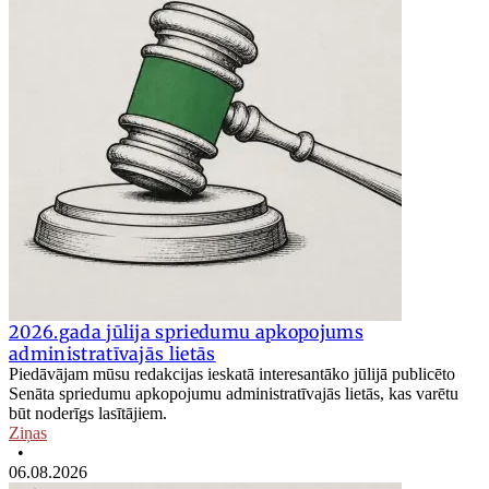
2026.gada jūlija spriedumu apkopojums
administratīvajās lietās
Piedāvājam mūsu redakcijas ieskatā interesantāko jūlijā publicēto
Senāta spriedumu apkopojumu administratīvajās lietās, kas varētu
būt noderīgs lasītājiem.
Ziņas
•
06.08.2026