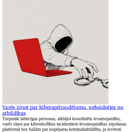
Varēs ziņot par kiberapdraudējumu, nebaidoties no
atbildības
Turpmāk labticīgas personas, atklājot koordinētu ievainojamību,
varēs ziņot par kiberdrošības incidentiem Ievainojamības ziņošanas
platformā bez bažām par iespējamu kriminālatbildību, ja ievēroti