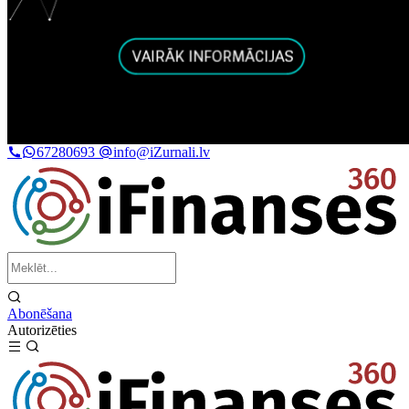
67280693
info@iZurnali.lv
Abonēšana
Autorizēties