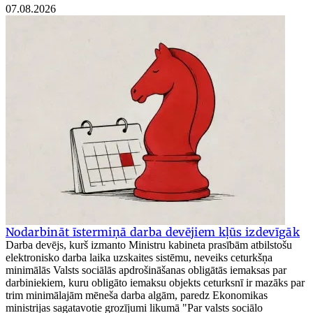
07.08.2026
Nodarbināt īstermiņā darba devējiem kļūs izdevīgāk
Darba devējs, kurš izmanto Ministru kabineta prasībām atbilstošu
elektronisko darba laika uzskaites sistēmu, neveiks ceturkšņa
minimālās Valsts sociālās apdrošināšanas obligātās iemaksas par
darbiniekiem, kuru obligāto iemaksu objekts ceturksnī ir mazāks par
trim minimālajām mēneša darba algām, paredz Ekonomikas
ministrijas sagatavotie grozījumi likumā "Par valsts sociālo