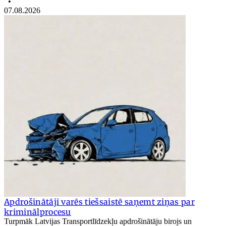
•
07.08.2026
Apdrošinātāji varēs tiešsaistē saņemt ziņas par
kriminālprocesu
Turpmāk Latvijas Transportlīdzekļu apdrošinātāju birojs un