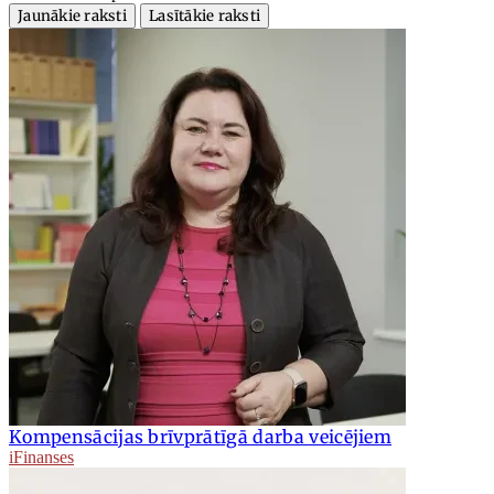
Jaunākie raksti
Lasītākie raksti
Kompensācijas brīvprātīgā darba veicējiem
iFinanses