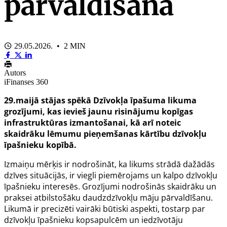
pārvaldīšanā
29.05.2026. • 2 MIN
Autors
iFinanses 360
29.maijā stājas spēkā Dzīvokļa īpašuma likuma
grozījumi, kas ievieš jaunu risinājumu kopīgas
infrastruktūras izmantošanai, kā arī noteic
skaidrāku lēmumu pieņemšanas kārtību dzīvokļu
īpašnieku kopībā.
Izmaiņu mērķis ir nodrošināt, ka likums strādā dažādās
dzīves situācijās, ir viegli piemērojams un kalpo dzīvokļu
īpašnieku interesēs. Grozījumi nodrošinās skaidrāku un
praksei atbilstošāku daudzdzīvokļu māju pārvaldīšanu.
Likumā ir precizēti vairāki būtiski aspekti, tostarp par
dzīvokļu īpašnieku kopsapulcēm un iedzīvotāju