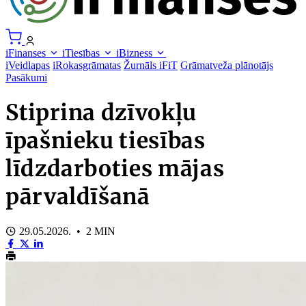
iFinanses
iTiesības
iBizness
iVeidlapas
iRokasgrāmatas
Žurnāls iFiT
Grāmatveža plānotājs
Pasākumi
Stiprina dzīvokļu
īpašnieku tiesības
līdzdarboties mājas
pārvaldīšanā
29.05.2026. • 2 MIN