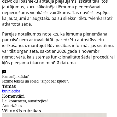
dzīvokļu īpašnieku aptaujā pieļaujams izskatīt tikai tos
jautājumus, kuru sākotnējai lēmuma pieņemšanai
nepieciešams vienkāršs vairākums. Tas novērš iespēju,
ka jautājumi ar augstāku balsu slieksni tiktu “vienkāršoti”
atkārtotā sēdē.
Pārejas noteikumos noteikts, ka lēmuma pieņemšana
par cilvēkiem ar invaliditāti paredzētu autostāvvietu
ierīkošanu, izmantojot Būvniecības informācijas sistēmu,
var tikt organizēta, sākot ar 2026.gada 1.novembri,
ņemot vērā, ka sistēmas funkcionalitāte šādai procedūrai
kļūs pieejama tikai no minētā datuma.
Pamanīji kļūdu?
Iezīmē tekstu un spied "ziņot par kļūdu".
Tēmas
būvniecība
Komentāri
Lai komentētu, autorizējies!
Autorizēties
Vēl no šīs rubrikas