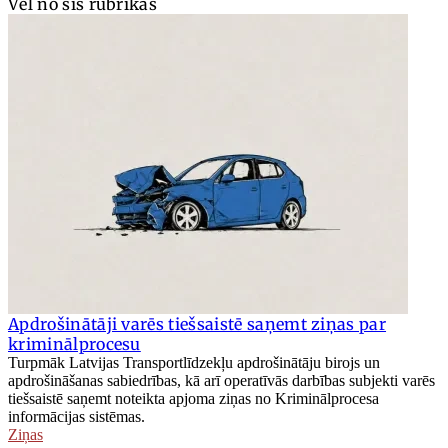
Vēl no šīs rubrikas
Apdrošinātāji varēs tiešsaistē saņemt ziņas par
kriminālprocesu
Turpmāk Latvijas Transportlīdzekļu apdrošinātāju birojs un
apdrošināšanas sabiedrības, kā arī operatīvās darbības subjekti varēs
tiešsaistē saņemt noteikta apjoma ziņas no Kriminālprocesa
informācijas sistēmas.
Ziņas