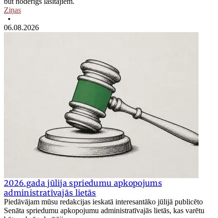
būt noderīgs lasītājiem.
Ziņas
•
06.08.2026
2026.gada jūlija spriedumu apkopojums
administratīvajās lietās
Piedāvājam mūsu redakcijas ieskatā interesantāko jūlijā publicēto
Senāta spriedumu apkopojumu administratīvajās lietās, kas varētu