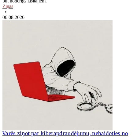
būt noderīgs lasītājiem.
Ziņas
•
06.08.2026
Varēs ziņot par kiberapdraudējumu, nebaidoties no