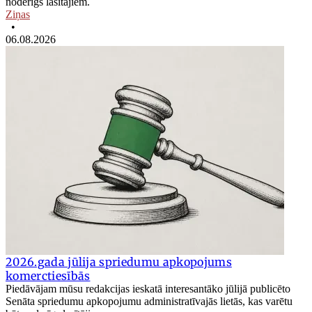
noderīgs lasītājiem.
Ziņas
•
06.08.2026
2026.gada jūlija spriedumu apkopojums
komerctiesībās
Piedāvājam mūsu redakcijas ieskatā interesantāko jūlijā publicēto
Senāta spriedumu apkopojumu administratīvajās lietās, kas varētu