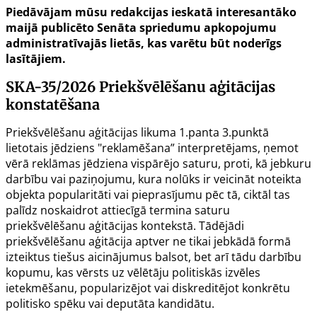
Piedāvājam mūsu redakcijas ieskatā interesantāko
maijā publicēto Senāta spriedumu apkopojumu
administratīvajās lietās, kas varētu būt noderīgs
lasītājiem.
SKA-35/2026
Priekšvēlēšanu aģitācijas
konstatēšana
Priekšvēlēšanu aģitācijas likuma
1.panta
3.punktā
lietotais jēdziens "reklamēšana” interpretējams, ņemot
vērā reklāmas jēdziena vispārējo saturu, proti, kā jebkuru
darbību vai paziņojumu, kura nolūks ir veicināt noteikta
objekta popularitāti vai pieprasījumu pēc tā, ciktāl tas
palīdz noskaidrot attiecīgā termina saturu
priekšvēlēšanu aģitācijas kontekstā. Tādējādi
priekšvēlēšanu aģitācija aptver ne tikai jebkādā formā
izteiktus tiešus aicinājumus balsot, bet arī tādu darbību
kopumu, kas vērsts uz vēlētāju politiskās izvēles
ietekmēšanu, popularizējot vai diskreditējot konkrētu
politisko spēku vai deputāta kandidātu.