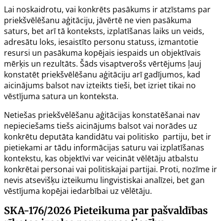
Lai noskaidrotu, vai konkrēts pasākums ir atzīstams par
priekšvēlēšanu aģitāciju, jāvērtē ne vien pasākuma
saturs, bet arī tā konteksts, izplatīšanas laiks un veids,
adresātu loks, iesaistīto personu statuss, izmantotie
resursi un pasākuma kopējais iespaids un objektīvais
mērķis un rezultāts. Šāds visaptverošs vērtējums ļauj
konstatēt priekšvēlēšanu aģitāciju arī gadījumos, kad
aicinājums balsot nav izteikts tieši, bet izriet tikai no
vēstījuma satura un konteksta.
Netiešas priekšvēlēšanu aģitācijas konstatēšanai nav
nepieciešams tiešs aicinājums balsot vai norādes uz
konkrētu deputāta kandidātu vai politisko partiju, bet ir
pietiekami ar tādu informācijas saturu vai izplatīšanas
kontekstu, kas objektīvi var veicināt vēlētāju atbalstu
konkrētai personai vai politiskajai partijai. Proti, nozīme ir
nevis atsevišķu izteikumu lingvistiskai analīzei, bet gan
vēstījuma kopējai iedarbībai uz vēlētāju.
SKA-176/2026
Pieteikuma par pašvaldības