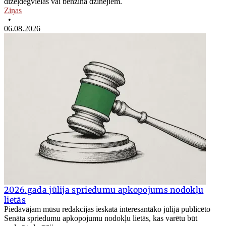
dīzeļdegvielas vai benzīna dzinējiem.
Ziņas
•
06.08.2026
2026.gada jūlija spriedumu apkopojums nodokļu
lietās
Piedāvājam mūsu redakcijas ieskatā interesantāko jūlijā publicēto
Senāta spriedumu apkopojumu nodokļu lietās, kas varētu būt