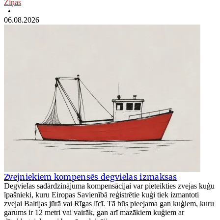
Ziņas
•
06.08.2026
Zvejniekiem kompensēs degvielas izmaksas
Degvielas sadārdzinājuma kompensācijai var pieteikties zvejas kuģu
īpašnieki, kuru Eiropas Savienībā reģistrētie kuģi tiek izmantoti
zvejai Baltijas jūrā vai Rīgas līcī. Tā būs pieejama gan kuģiem, kuru
garums ir 12 metri vai vairāk, gan arī mazākiem kuģiem ar