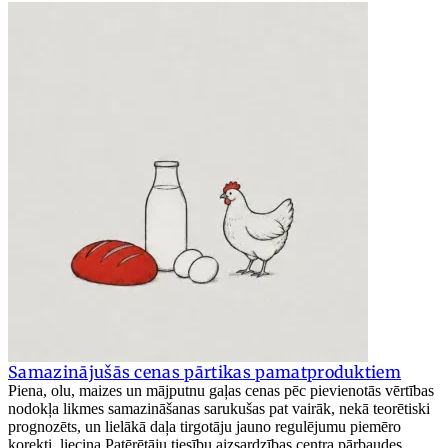
Samazinājušās cenas pārtikas pamatproduktiem
Piena, olu, maizes un mājputnu gaļas cenas pēc pievienotās vērtības
nodokļa likmes samazināšanas sarukušas pat vairāk, nekā teorētiski
prognozēts, un lielākā daļa tirgotāju jauno regulējumu piemēro
korekti, liecina Patērētāju tiesību aizsardzības centra pārbaudes.