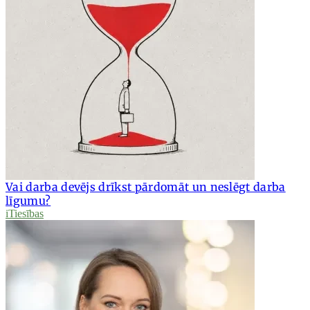
Vai darba devējs drīkst pārdomāt un neslēgt darba
līgumu?
iTiesības