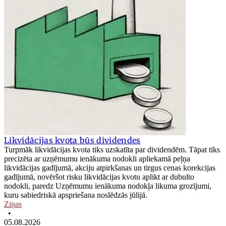
Likvidācijas kvota būs dividendes
Turpmāk likvidācijas kvota tiks uzskatīta par dividendēm. Tāpat tiks
precizēta ar uzņēmumu ienākuma nodokli apliekamā peļņa
likvidācijas gadījumā, akciju atpirkšanas un tirgus cenas korekcijas
gadījumā, novēršot risku likvidācijas kvotu aplikt ar dubulto
nodokli, paredz Uzņēmumu ienākuma nodokļa likuma grozījumi,
kuru sabiedriskā apspriešana noslēdzās jūlijā.
Ziņas
•
05.08.2026