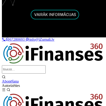
67280693
info@iZurnali.lv
Abonēšana
Autorizēties