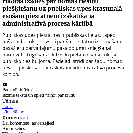
rīkotas izsoles par nomas tiesību
piešķiršanu uz publiskas upes krastmalā
esošām piestātnēm izskatīšana
administratīvā procesa kārtībā
Publiskas upes piestātnes ir publiskas lietas, tāpēc
pašvaldība, rīkojot izsoli par šo piestātņu iznomāšanu
pasažieru pārvadājumu pakalpojumu sniegšanai
paredzētu kuģošanas līdzekļu pietauvošanai, rīkojas
publisko tiesību jomā. Tādējādi strīdi par šādu nomas
tiesību piešķiršanu ir izskatāmi administratīvā procesa
kārtībā.
Pamanīji kļūdu?
Iezīmē tekstu un spied "ziņot par kļūdu".
Tēmas
noma
pārvadājumi
Komentāri
Lai komentētu, autorizējies!
Autorizēties