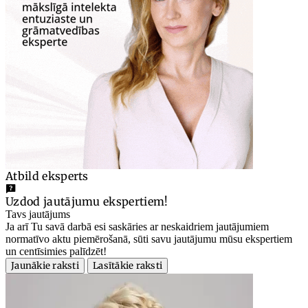
Atbild eksperts
Uzdod jautājumu ekspertiem!
Tavs jautājums
Ja arī Tu savā darbā esi saskāries ar neskaidriem jautājumiem
normatīvo aktu piemērošanā, sūti savu jautājumu mūsu ekspertiem
un centīsimies palīdzēt!
Jaunākie raksti
Lasītākie raksti