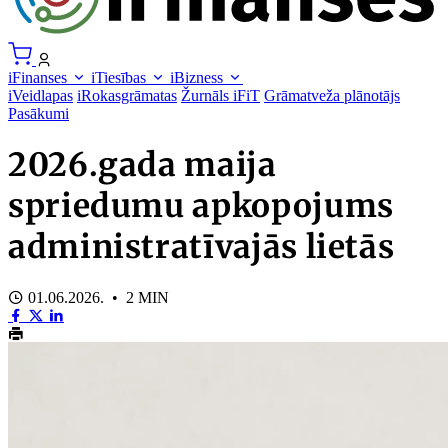
iFinanses
iTiesības
iBizness
iVeidlapas
iRokasgrāmatas
Žurnāls iFiT
Grāmatveža plānotājs
Pasākumi
2026.gada maija
spriedumu apkopojums
administratīvajās lietās
01.06.2026. • 2 MIN