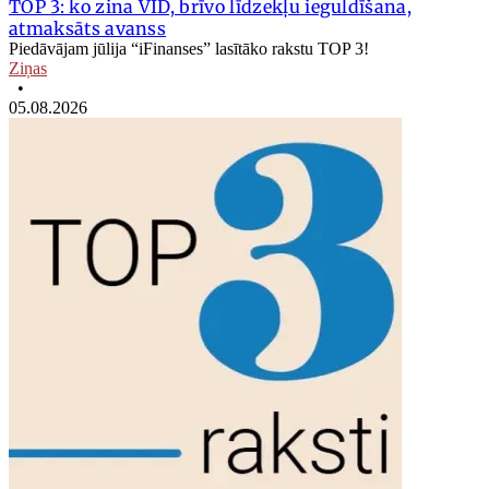
TOP 3: ko zina VID, brīvo līdzekļu ieguldīšana,
atmaksāts avanss
Piedāvājam jūlija “iFinanses” lasītāko rakstu TOP 3!
Ziņas
•
05.08.2026