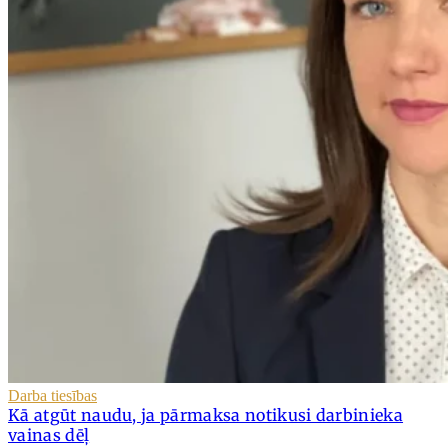
Darba tiesības
Kā atgūt naudu, ja pārmaksa notikusi darbinieka
vainas dēļ