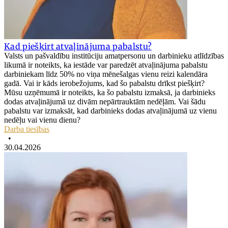
Kad piešķirt atvaļinājuma pabalstu?
Valsts un pašvaldību institūciju amatpersonu un darbinieku atlīdzības
likumā ir noteikts, ka iestāde var paredzēt atvaļinājuma pabalstu
darbiniekam līdz 50% no viņa mēnešalgas vienu reizi kalendāra
gadā. Vai ir kāds ierobežojums, kad šo pabalstu drīkst piešķirt?
Mūsu uzņēmumā ir noteikts, ka šo pabalstu izmaksā, ja darbinieks
dodas atvaļinājumā uz divām nepārtrauktām nedēļām. Vai šādu
pabalstu var izmaksāt, kad darbinieks dodas atvaļinājumā uz vienu
nedēļu vai vienu dienu?
Darba tiesības
•
30.04.2026