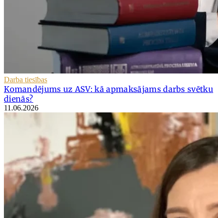
Darba tiesības
Komandējums uz ASV: kā apmaksājams darbs svētku
dienās?
11.06.2026