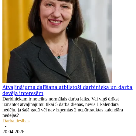
Atvaļinājuma dalīšana atbilstoši darbinieka un darba
devēja interesēm
Darbiniekam ir noteikts normālais darba laiks. Vai viņš drīkst
izmantot atvaļinājumu tikai 5 darba dienas, nevis 1 kalendāra
nedēļu, ja šajā gadā vēl nav izņemtas 2 nepārtrauktas kalendāra
nedēļas?
Darba tiesības
•
20.04.2026