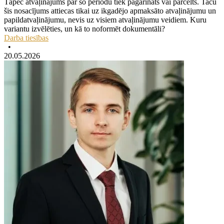
Tāpēc atvaļinājums par šo periodu tiek pagarināts vai pārcelts. Taču
šis nosacījums attiecas tikai uz ikgadējo apmaksāto atvaļinājumu un
papildatvaļinājumu, nevis uz visiem atvaļinājumu veidiem. Kuru
variantu izvēlēties, un kā to noformēt dokumentāli?
Darba tiesības
•
20.05.2026