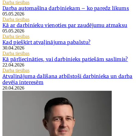
Darba tiesības
Darba automašīna darbiniekam – ko paredz likums
05.05.2026
Darba tiesības
Kā ar darbinieku vienoties par zaudējumu atmaksu
05.05.2026
Darba tiesības
Kad piešķirt atvaļinājuma pabalstu?
30.04.2026
Darba tiesības
Kā pārliecināties, vai darbinieks patiešām saslimis?
22.04.2026
Darba tiesības
Atvaļinājuma dalīšana atbilstoši darbinieka un darba
devēja interesēm
20.04.2026