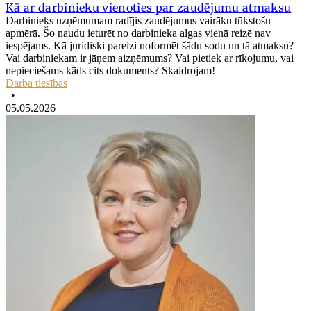
Kā ar darbinieku vienoties par zaudējumu atmaksu
Darbinieks uzņēmumam radījis zaudējumus vairāku tūkstošu
apmērā. Šo naudu ieturēt no darbinieka algas vienā reizē nav
iespējams. Kā juridiski pareizi noformēt šādu sodu un tā atmaksu?
Vai darbiniekam ir jāņem aizņēmums? Vai pietiek ar rīkojumu, vai
nepieciešams kāds cits dokuments? Skaidrojam!
Darba tiesības
•
05.05.2026