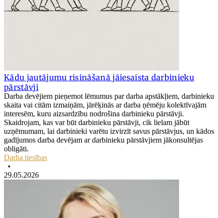
Kādu jautājumu risināšanā jāiesaista darbinieku
pārstāvji
Darba devējiem pieņemot lēmumus par darba apstākļiem, darbinieku
skaita vai citām izmaiņām, jārēķinās ar darba ņēmēju kolektīvajām
interesēm, kuru aizsardzību nodrošina darbinieku pārstāvji.
Skaidrojam, kas var būt darbinieku pārstāvji, cik lielam jābūt
uzņēmumam, lai darbinieki varētu izvirzīt savus pārstāvjus, un kādos
gadījumos darba devējam ar darbinieku pārstāvjiem jākonsultējas
obligāti.
Darba tiesības
•
29.05.2026