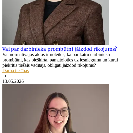
Vai par darbinieka prombūtni jāizdod rīkojums?
Vai normatīvajos aktos ir noteikts, ka par katru darbinieka
prombūtni, kas piešķirta, pamatojoties uz iesniegumu un kurai
piekritis tiešais vadītājs, obligāti jāizdod rīkojums?
Darba tiesības
•
13.05.2026