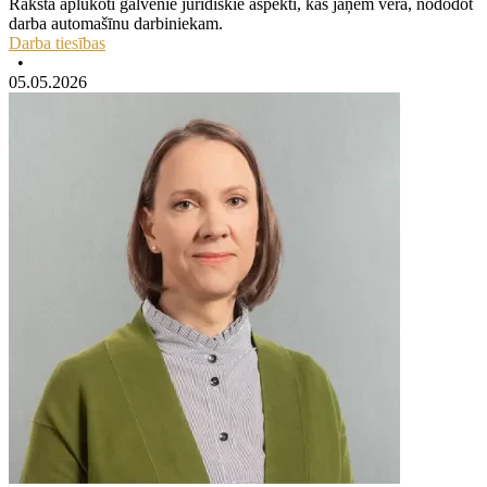
Rakstā aplūkoti galvenie juridiskie aspekti, kas jāņem vērā, nododot
darba automašīnu darbiniekam.
Darba tiesības
•
05.05.2026