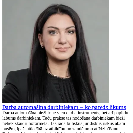
Darba automašīna darbiniekam – ko paredz likums
Darba automašīna bieži ir ne vien darba instruments, bet arī papildu
labums darbiniekam. Taču praksē tās nodošana darbiniekam bieži
netiek skaidri noformēta. Tas rada būtiskus juridiskus riskus abām
pusēm, īpaši attiecībā uz atbildību un zaudējumu atlīdzināšanu.