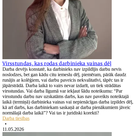
Virsstundas, kas rodas darbinieka vainas dēļ
Darba devējs konstatē, ka darbinieks nav izpildījis darbu nevis
noslodzes, bet gan kādu citu iemeslu dēļ, piemēram, pārāk daudz
runājis ar kolēģiem, vai darbu paveicis nekvalitatīvi, tāpēc tas ir
jāpārstrādā. Darba laikā to vairs nevar izdarīt, un tiek strādātas
virsstundas. Vai darba līgumā var iekļaut šādu noteikumu: “Par
virsstundu darbu nav uzskatāms darbs, kas nav paveikts noteiktajā
laikā (termiņā) darbinieka vainas vai nepienācīgas darba izpildes dēļ,
kā arī darbs, kas darbiniekam saskaņā ar darba pienākumiem jāveic
normālajā darba laikā”? Vai tas ir juridiski korekti?
Darba tiesības
•
11.05.2026