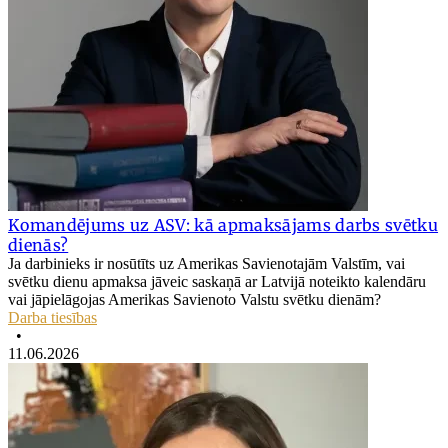
Komandējums uz ASV: kā apmaksājams darbs svētku
dienās?
Ja darbinieks ir nosūtīts uz Amerikas Savienotajām Valstīm, vai
svētku dienu apmaksa jāveic saskaņā ar Latvijā noteikto kalendāru
vai jāpielāgojas Amerikas Savienoto Valstu svētku dienām?
Darba tiesības
•
11.06.2026