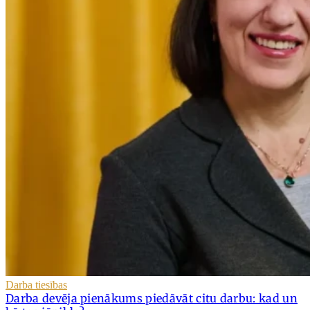
Darba tiesības
Darba devēja pienākums piedāvāt citu darbu: kad un