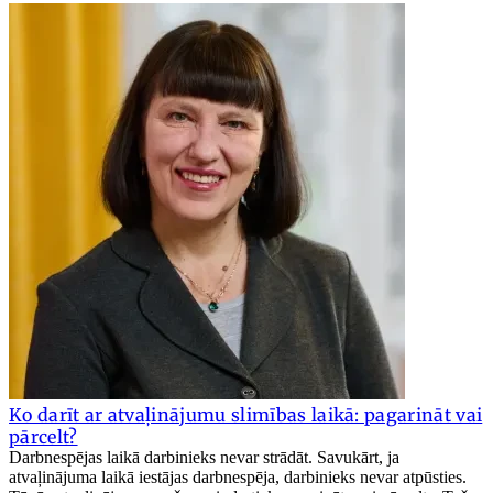
Ko darīt ar atvaļinājumu slimības laikā: pagarināt vai
pārcelt?
Darbnespējas laikā darbinieks nevar strādāt. Savukārt, ja
atvaļinājuma laikā iestājas darbnespēja, darbinieks nevar atpūsties.