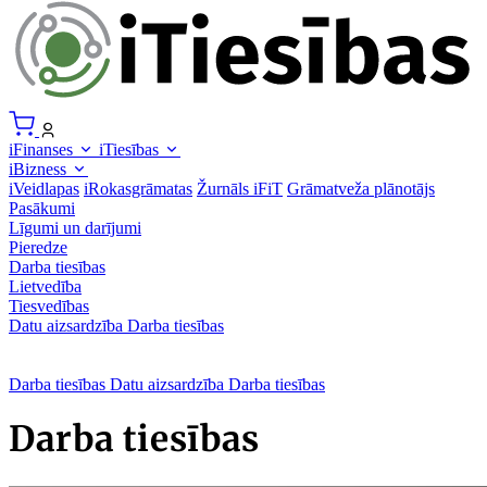
iFinanses
iTiesības
iBizness
iVeidlapas
iRokasgrāmatas
Žurnāls iFiT
Grāmatveža plānotājs
Pasākumi
Līgumi un darījumi
Pieredze
Darba tiesības
Lietvedība
Tiesvedības
Datu aizsardzība
Darba tiesības
Darba tiesības
Datu aizsardzība
Darba tiesības
Darba tiesības