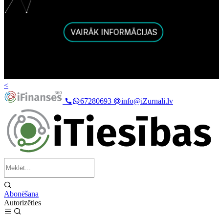
<
67280693
info@iZurnali.lv
Abonēšana
Autorizēties