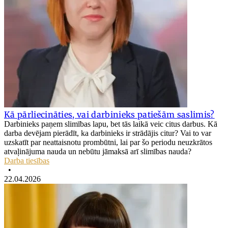
Kā pārliecināties, vai darbinieks patiešām saslimis?
Darbinieks paņem slimības lapu, bet tās laikā veic citus darbus. Kā
darba devējam pierādīt, ka darbinieks ir strādājis citur? Vai to var
uzskatīt par neattaisnotu prombūtni, lai par šo periodu neuzkrātos
atvaļinājuma nauda un nebūtu jāmaksā arī slimības nauda?
Darba tiesības
•
22.04.2026