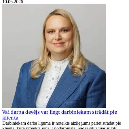
10.06.2026
Vai darba devējs var liegt darbiniekam strādāt pie
klienta
Darbiniekam darba līgumā ir noteikts aizliegums pāriet strādāt pie
klienta, kura projektā viņš ir nodarbināts. Šādas situācijas ir ļoti